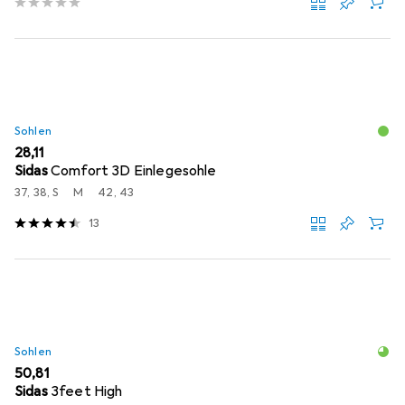
Sohlen
EUR
28,11
Sidas
Comfort 3D Einlegesohle
37, 38, S
M
42, 43
13
Sohlen
EUR
50,81
Sidas
3feet High