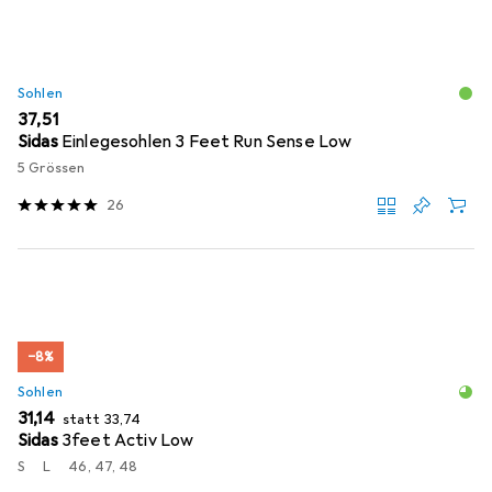
Sohlen
EUR
37,51
Sidas
Einlegesohlen 3 Feet Run Sense Low
5 Grössen
26
−8%
Sohlen
EUR
EUR
31,14
statt
33,74
Sidas
3feet Activ Low
S
L
46, 47, 48