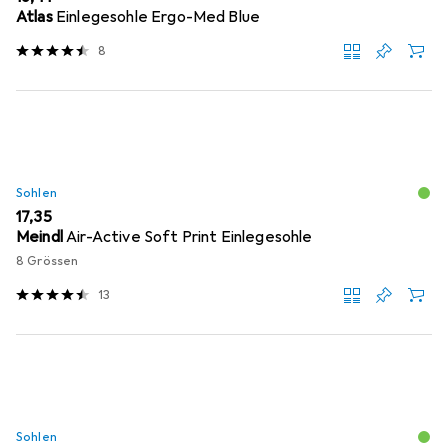
Atlas
Einlegesohle Ergo-Med Blue
8
Sohlen
EUR
17,35
Meindl
Air-Active Soft Print Einlegesohle
8 Grössen
13
Sohlen