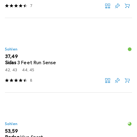
7
Sohlen
EUR
37,49
Sidas
3 Feet Run Sense
42, 43
44, 45
8
Sohlen
EUR
53,59