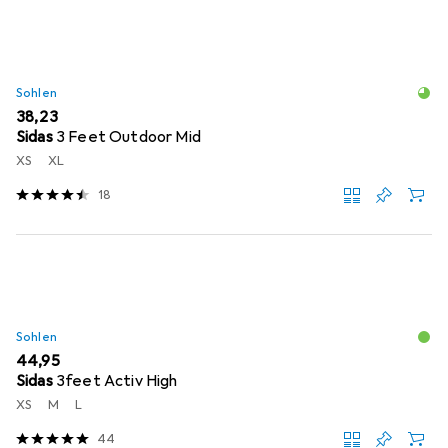
Sohlen
EUR
38,23
Sidas
3 Feet Outdoor Mid
XS
XL
18
Sohlen
EUR
44,95
Sidas
3feet Activ High
XS
M
L
44