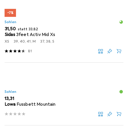
−7%
Sohlen
EUR
EUR
31,50
statt
33,82
Sidas
3feet Activ Mid Xs
XS
39, 40, 41, M
37, 38, S
81
Sohlen
EUR
13,31
Lowa
Fussbett Mountain