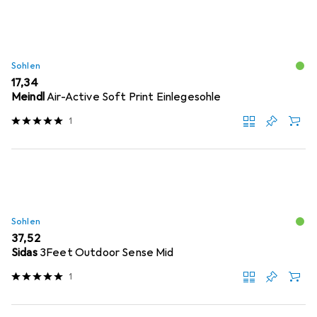
Sohlen
EUR
17,34
Meindl
Air-Active Soft Print Einlegesohle
1
Sohlen
EUR
37,52
Sidas
3Feet Outdoor Sense Mid
1