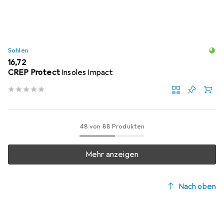
Sohlen
EUR
16,72
CREP Protect
Insoles Impact
48 von 88 Produkten
Mehr anzeigen
Nach oben