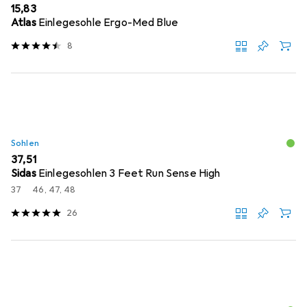
EUR
15,83
Atlas
Einlegesohle Ergo-Med Blue
8
Sohlen
EUR
37,51
Sidas
Einlegesohlen 3 Feet Run Sense High
37
46, 47, 48
26