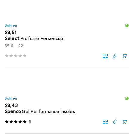
Sohlen
EUR
28,51
Select
Profcare Fersencup
39, S
42
Sohlen
EUR
28,43
Spenco
Gel Performance Insoles
5