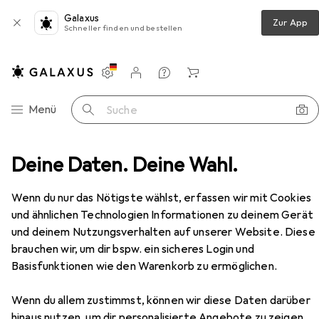
Galaxus
Zur App
Schneller finden und bestellen
Einstellungen
Kundenkonto
Vergleichslisten
Merklisten
Warenkorb
Navigation nach Kategorien
Menü
Suche
chuhe
Deine Daten. Deine Wahl.
Albatros Sicherheitsstiefel TIMBER MID S3 SRC
Zubehör
EUR
86,28
Wenn du nur das Nötigste wählst, erfassen wir mit Cookies
Albatros
Sicherheitsstiefel TIMBER
und ähnlichen Technologien Informationen zu deinem Gerät
MID S3 SRC
und deinem Nutzungsverhalten auf unserer Website. Diese
6 Grössen
brauchen wir, um dir bspw. ein sicheres Login und
Basisfunktionen wie den Warenkorb zu ermöglichen.
Zubehör für Albatros
Wenn du allem zustimmst, können wir diese Daten darüber
hinaus nutzen, um dir personalisierte Angebote zu zeigen,