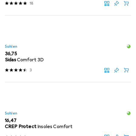
18
Sohlen
EUR
36,75
Sidas
Comfort 3D
3
Sohlen
EUR
16,47
CREP Protect
Insoles Comfort