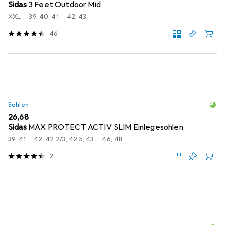
Sidas
3 Feet Outdoor Mid
XXL
39, 40, 41
42, 43
46
Sohlen
EUR
26,68
Sidas
MAX PROTECT ACTIV SLIM Einlegesohlen
39, 41
42, 42 2/3, 42.5, 43
46, 48
2