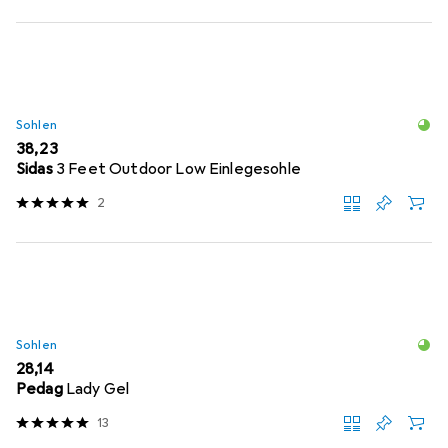
Sohlen
EUR
38,23
Sidas
3 Feet Outdoor Low Einlegesohle
2
Sohlen
EUR
28,14
Pedag
Lady Gel
13