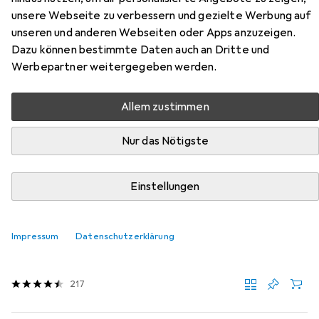
Sicherheitsstiefel TIMBER MID
unsere Webseite zu verbessern und gezielte Werbung auf
S3 SRC
unseren und anderen Webseiten oder Apps anzuzeigen.
Dazu können bestimmte Daten auch an Dritte und
Hier findest du passendes Zubehör zum Produkt Albatros
Werbepartner weitergegeben werden.
Sicherheitsstiefel TIMBER MID S3 SRC aus der Kategorie
Sohlen.
Allem zustimmen
Relevanz
Nur das Nötigste
Produktliste
Einstellungen
Sohlen
EUR
32,16
Impressum
Datenschutzerklärung
Sidas
Cushioning Gel 3D
5 Grössen
217