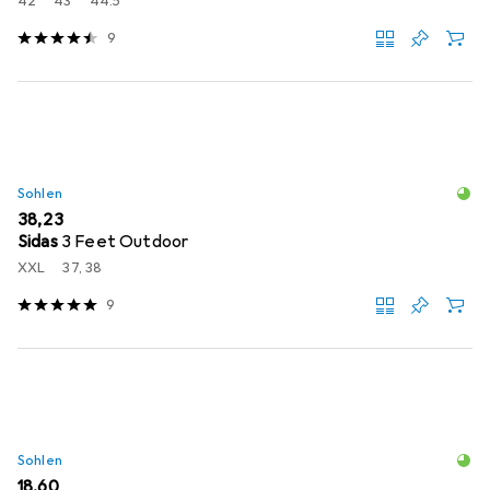
42
43
44.5
9
Sohlen
EUR
38,23
Sidas
3 Feet Outdoor
XXL
37, 38
9
Sohlen
EUR
18,60