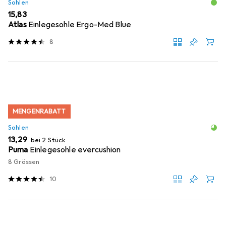
Sohlen
EUR
15,83
Atlas
Einlegesohle Ergo-Med Blue
8
MENGENRABATT
Sohlen
EUR
13,29
bei 2 Stück
Puma
Einlegesohle evercushion
8 Grössen
10