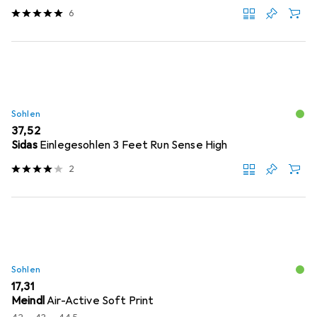
6
Sohlen
EUR
37,52
Sidas
Einlegesohlen 3 Feet Run Sense High
2
Sohlen
EUR
17,31
Meindl
Air-Active Soft Print