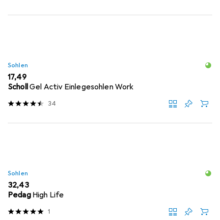
Sohlen
EUR
17,49
Scholl
Gel Activ Einlegesohlen Work
34
Sohlen
EUR
32,43
Pedag
High Life
1