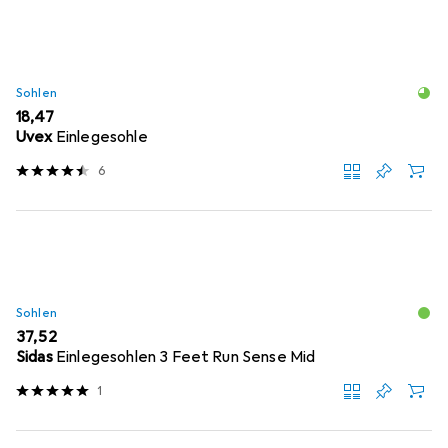
Sohlen
EUR
18,47
Uvex
Einlegesohle
6
Sohlen
EUR
37,52
Sidas
Einlegesohlen 3 Feet Run Sense Mid
1