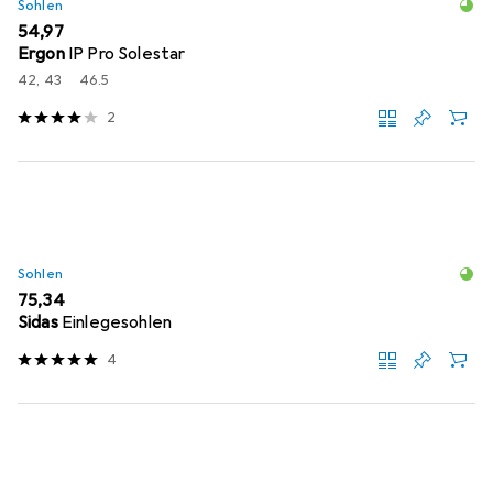
Sohlen
EUR
54,97
Ergon
IP Pro Solestar
42, 43
46.5
2
Sohlen
EUR
75,34
Sidas
Einlegesohlen
4