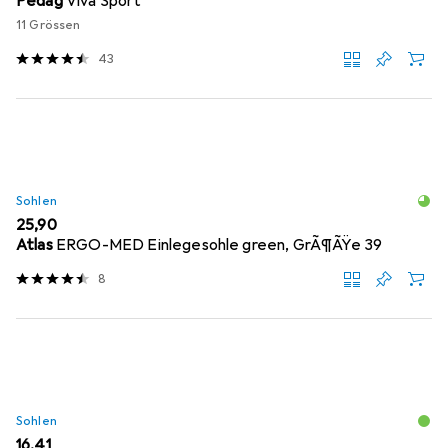
Pedag
Viva Sport
11 Grössen
43
Sohlen
EUR
25,90
Atlas
ERGO-MED Einlegesohle green, GrÃ¶ÃŸe 39
8
Sohlen
EUR
16,41