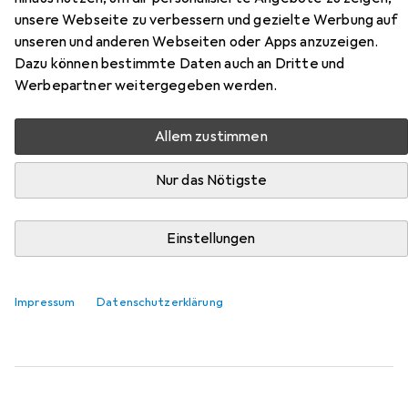
Clasic Alround 70mm
unsere Webseite zu verbessern und gezielte Werbung auf
unseren und anderen Webseiten oder Apps anzuzeigen.
Hier findest du passendes Zubehör zum Produkt Anza
Dazu können bestimmte Daten auch an Dritte und
Brush Pro Clasic Alround 70mm aus der Kategorie
Werbepartner weitergegeben werden.
Verdünner + Abbeizer.
Relevanz
Allem zustimmen
Produktliste
Nur das Nötigste
Einstellungen
Verdünner + Abbeizer
EUR
EUR
22,10
29,47
/
1l
Decotric
Abbeizer+Dispersionsentf. Rasant 750 ml
750 ml
Impressum
Datenschutzerklärung