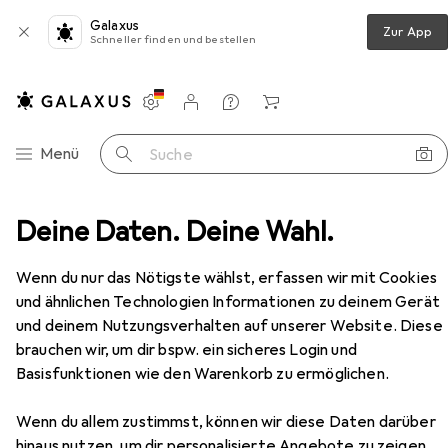
Galaxus
Zur App
Schneller finden und bestellen
Einstellungen
Kundenkonto
Vergleichslisten
Merklisten
Warenkorb
Navigation nach Kategorien
Menü
Suche
bedarf
Deine Daten. Deine Wahl.
Pinsel
Anza Brush Pro Clasic Alround 70mm
Zubehör
EUR
10,70
Wenn du nur das Nötigste wählst, erfassen wir mit Cookies
bei 2 Stück
Anza
Brush Pro Clasic Alround 70mm
und ähnlichen Technologien Informationen zu deinem Gerät
70 mm
und deinem Nutzungsverhalten auf unserer Website. Diese
brauchen wir, um dir bspw. ein sicheres Login und
Basisfunktionen wie den Warenkorb zu ermöglichen.
Zubehör für Anza Brush Pro
Wenn du allem zustimmst, können wir diese Daten darüber
hinaus nutzen, um dir personalisierte Angebote zu zeigen,