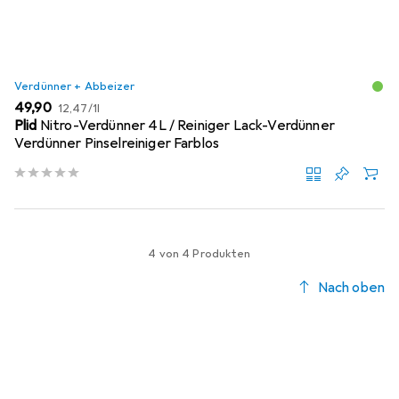
Verdünner + Abbeizer
EUR
EUR
49,90
12,47
/
1l
Plid
Nitro-Verdünner 4L / Reiniger Lack-Verdünner
Verdünner Pinselreiniger Farblos
4 von 4 Produkten
Nach oben