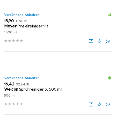
Verdünner + Abbeizer
EUR
EUR
13,90
13,90
/
1l
Meyer
Pinselreiniger 1 lt
1000 ml
Verdünner + Abbeizer
EUR
EUR
16,42
32,84
/
1l
Weicon
Sprühreiniger S, 500 ml
500 ml