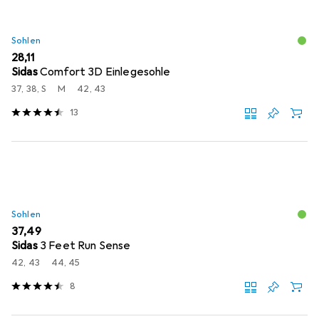
Sohlen
EUR
28,11
Sidas
Comfort 3D Einlegesohle
37, 38, S
M
42, 43
13
Sohlen
EUR
37,49
Sidas
3 Feet Run Sense
42, 43
44, 45
8