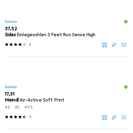
Sohlen
EUR
37,52
Sidas
Einlegesohlen 3 Feet Run Sense High
2
Sohlen
EUR
17,31
Meindl
Air-Active Soft Print
42
43
44.5
9