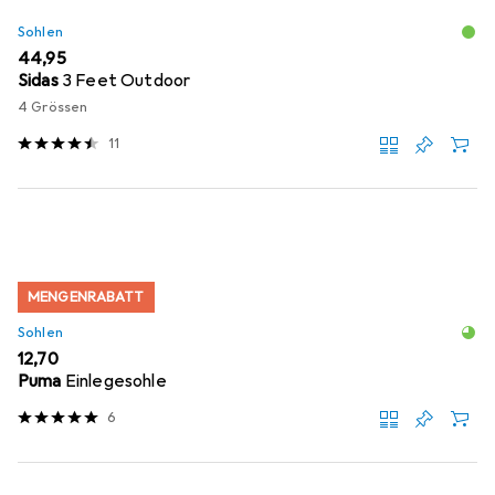
Sohlen
EUR
44,95
Sidas
3 Feet Outdoor
4 Grössen
11
MENGENRABATT
Sohlen
EUR
12,70
Puma
Einlegesohle
6