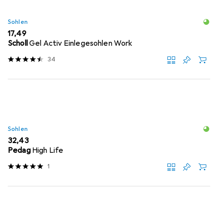
Sohlen
EUR
17,49
Scholl
Gel Activ Einlegesohlen Work
34
Sohlen
EUR
32,43
Pedag
High Life
1