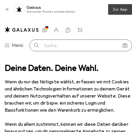
Galaxus
Zur App
Schneller finden und bestellen
Einstellungen
Kundenkonto
Vergleichslisten
Merklisten
Warenkorb
Navigation nach Kategorien
Menü
Suche
itsbekleidung
Deine Daten. Deine Wahl.
Sicherheitsschuhe
Carhartt Safety
Zubehör
Wenn du nur das Nötigste wählst, erfassen wir mit Cookies
EUR
114,57
Carhartt
Safety
und ähnlichen Technologien Informationen zu deinem Gerät
38
39
40
und deinem Nutzungsverhalten auf unserer Website. Diese
brauchen wir, um dir bspw. ein sicheres Login und
Basisfunktionen wie den Warenkorb zu ermöglichen.
Zubehör für Carhartt Safety
Wenn du allem zustimmst, können wir diese Daten darüber
hinaus nutzen, um dir personalisierte Angebote zu zeigen,