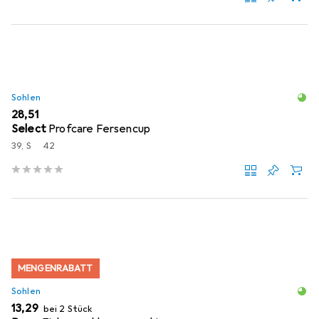
Sohlen
EUR
28,51
Select
Profcare Fersencup
39, S
42
MENGENRABATT
Sohlen
EUR
13,29
bei 2 Stück