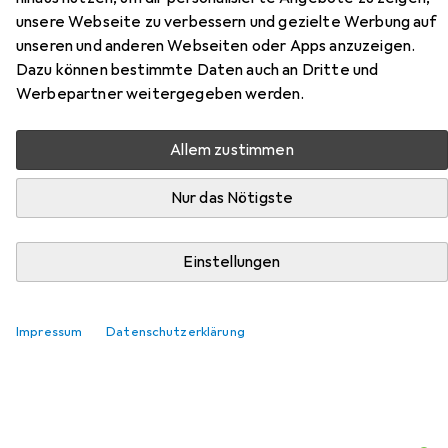
Hier findest du passendes Zubehör zum Produkt Carhartt
unsere Webseite zu verbessern und gezielte Werbung auf
Safety aus der Kategorie Sohlen.
unseren und anderen Webseiten oder Apps anzuzeigen.
Dazu können bestimmte Daten auch an Dritte und
Relevanz
Werbepartner weitergegeben werden.
Produktliste
Allem zustimmen
Nur das Nötigste
Sohlen
EUR
32,16
Sidas
Cushioning Gel 3D
Einstellungen
5 Grössen
217
Impressum
Datenschutzerklärung