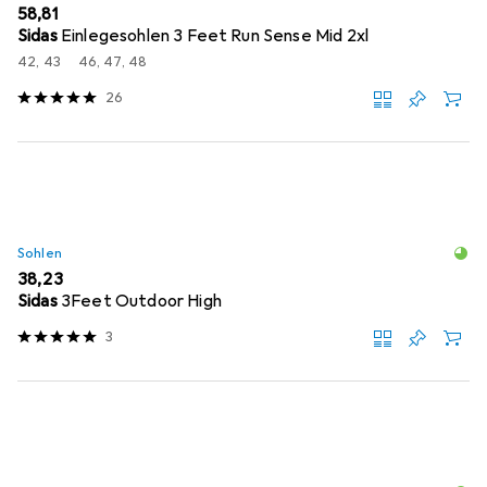
EUR
58,81
Sidas
Einlegesohlen 3 Feet Run Sense Mid 2xl
42, 43
46, 47, 48
26
Sohlen
EUR
38,23
Sidas
3Feet Outdoor High
3