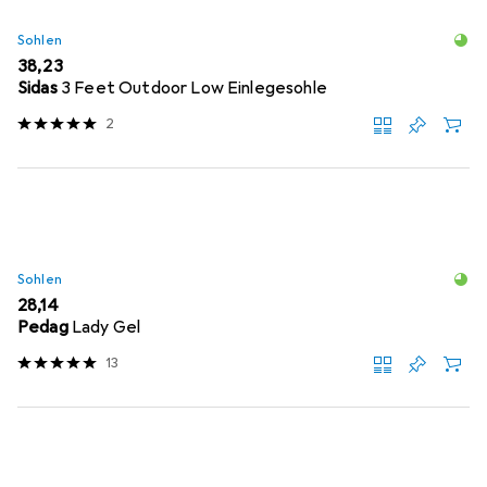
Sohlen
EUR
38,23
Sidas
3 Feet Outdoor Low Einlegesohle
2
Sohlen
EUR
28,14
Pedag
Lady Gel
13