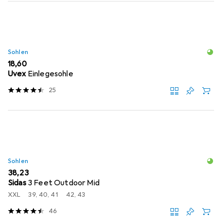
Sohlen
EUR
18,60
Uvex
Einlegesohle
25
Sohlen
EUR
38,23
Sidas
3 Feet Outdoor Mid
XXL
39, 40, 41
42, 43
46