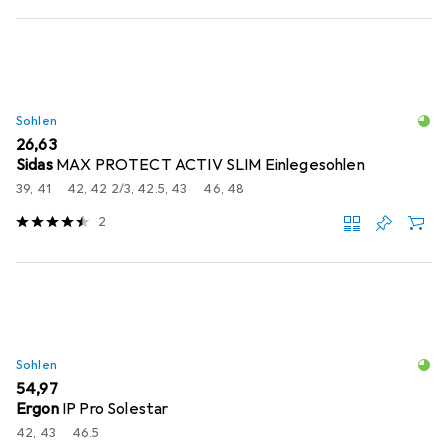
Sohlen
EUR
26,63
Sidas
MAX PROTECT ACTIV SLIM Einlegesohlen
39, 41
42, 42 2/3, 42.5, 43
46, 48
2
Sohlen
EUR
54,97
Ergon
IP Pro Solestar
42, 43
46.5