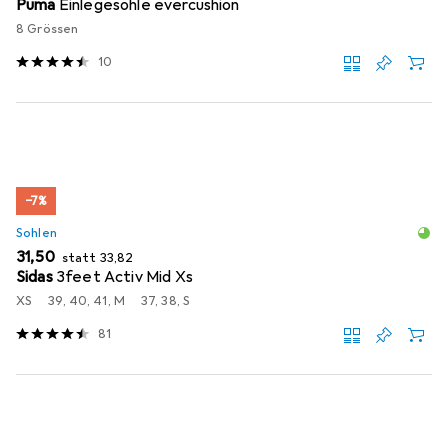
Puma
Einlegesohle evercushion
8 Grössen
10
−7%
Sohlen
EUR
EUR
31,50
statt
33,82
Sidas
3feet Activ Mid Xs
XS
39, 40, 41, M
37, 38, S
81