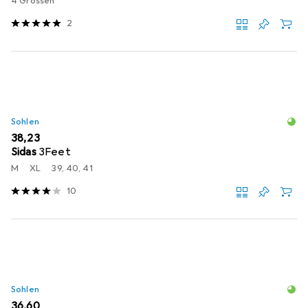
4 Grössen
2
Sohlen
EUR
38,23
Sidas
3Feet
M
XL
39, 40, 41
10
Sohlen
EUR
36,60