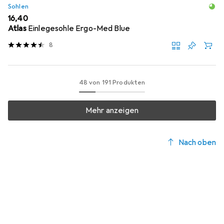
Sohlen
EUR
16,40
Atlas
Einlegesohle Ergo-Med Blue
8
48 von 191 Produkten
Mehr anzeigen
Nach oben