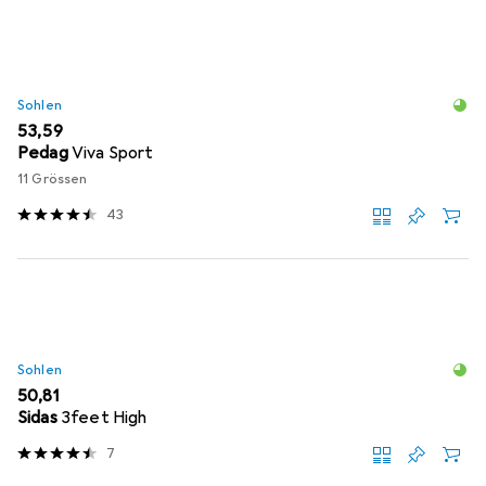
Sohlen
EUR
53,59
Pedag
Viva Sport
11 Grössen
43
Sohlen
EUR
50,81
Sidas
3feet High
7