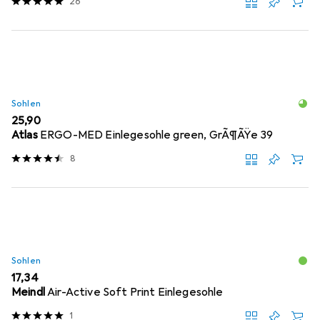
26
Sohlen
EUR
25,90
Atlas
ERGO-MED Einlegesohle green, GrÃ¶ÃŸe 39
8
Sohlen
EUR
17,34
Meindl
Air-Active Soft Print Einlegesohle
1