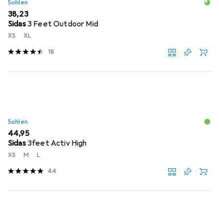
Sohlen
EUR
38,23
Sidas
3 Feet Outdoor Mid
XS
XL
18
Sohlen
EUR
44,95
Sidas
3feet Activ High
XS
M
L
44