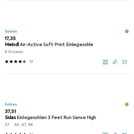
Sohlen
EUR
17,35
Meindl
Air-Active Soft Print Einlegesohle
8 Grössen
13
Sohlen
EUR
37,51
Sidas
Einlegesohlen 3 Feet Run Sense High
37
46, 47, 48