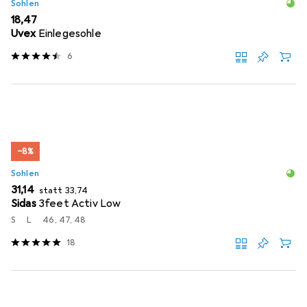
Sohlen
EUR
18,47
Uvex
Einlegesohle
6
−8%
Sohlen
EUR
EUR
31,14
statt
33,74
Sidas
3feet Activ Low
S
L
46, 47, 48
18