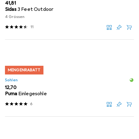
EUR
41,81
Sidas
3 Feet Outdoor
4 Grössen
11
MENGENRABATT
Sohlen
EUR
12,70
Puma
Einlegesohle
6