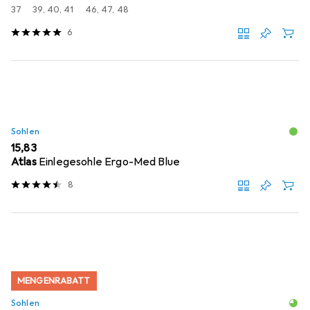
37
39, 40, 41
46, 47, 48
6
Sohlen
EUR
15,83
Atlas
Einlegesohle Ergo-Med Blue
8
MENGENRABATT
Sohlen