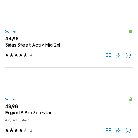
Sohlen
EUR
44,95
Sidas
3feet Activ Mid 2xl
4
Sohlen
EUR
48,98
Ergon
IP Pro Solestar
42, 43
46.5
2