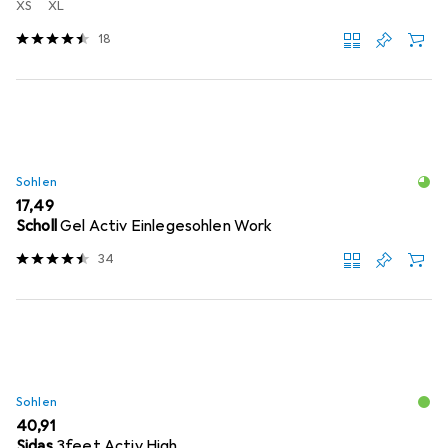
XS
XL
18
Sohlen
EUR
17,49
Scholl
Gel Activ Einlegesohlen Work
34
Sohlen
EUR
40,91
Sidas
3feet Activ High