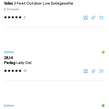
Sidas
3 Feet Outdoor Low Einlegesohle
6 Grössen
2
Sohlen
EUR
28,14
Pedag
Lady Gel
13
Sohlen