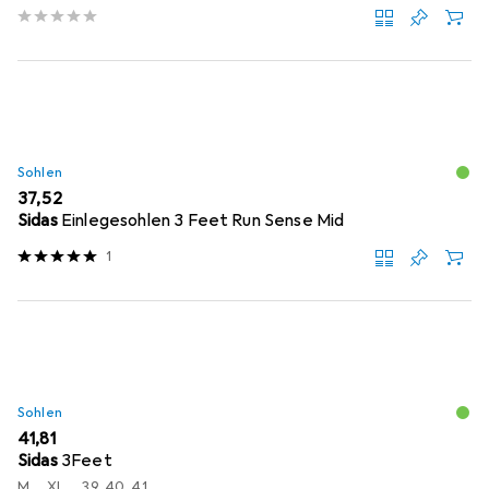
Sohlen
EUR
37,52
Sidas
Einlegesohlen 3 Feet Run Sense Mid
1
Sohlen
EUR
41,81
Sidas
3Feet
M
XL
39, 40, 41