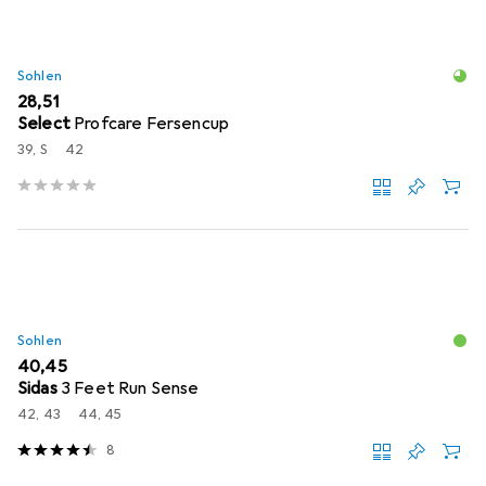
Sohlen
EUR
28,51
Select
Profcare Fersencup
39, S
42
Sohlen
EUR
40,45
Sidas
3 Feet Run Sense
42, 43
44, 45
8