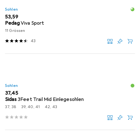
Sohlen
EUR
53,59
Pedag
Viva Sport
11 Grössen
43
Sohlen
EUR
37,45
Sidas
3Feet Trail Mid Einlegesohlen
37, 38
39, 40, 41
42, 43