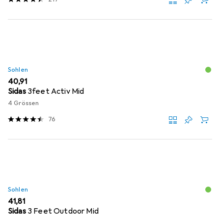
Sohlen
EUR
40,91
Sidas
3feet Activ Mid
4 Grössen
76
Sohlen
EUR
41,81
Sidas
3 Feet Outdoor Mid