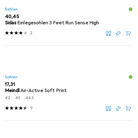
Sohlen
EUR
40,45
Sidas
Einlegesohlen 3 Feet Run Sense High
2
Sohlen
EUR
17,31
Meindl
Air-Active Soft Print
42
43
44.5
9