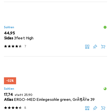
Sohlen
EUR
44,95
Sidas
3feet High
7
−32%
Sohlen
EUR
EUR
17,74
statt
25,90
Atlas
ERGO-MED Einlegesohle green, GrÃ¶ÃŸe 39
8