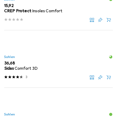
EUR
15,92
CREP Protect
Insoles Comfort
Sohlen
EUR
36,68
Sidas
Comfort 3D
3
Sohlen