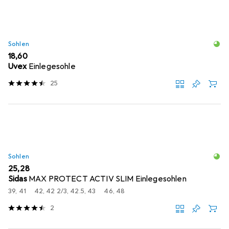
Sohlen
EUR
18,60
Uvex
Einlegesohle
25
Sohlen
EUR
25,28
Sidas
MAX PROTECT ACTIV SLIM Einlegesohlen
39, 41
42, 42 2/3, 42.5, 43
46, 48
2