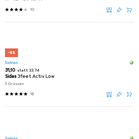
10
−8%
Sohlen
EUR
EUR
31,10
statt
33,74
Sidas
3feet Activ Low
5 Grössen
18
Sohlen