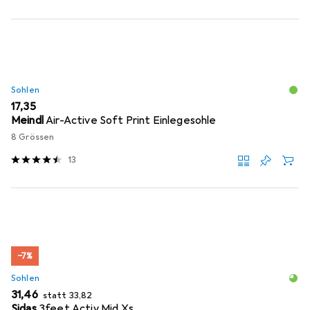
Sohlen
EUR
17,35
Meindl
Air-Active Soft Print Einlegesohle
8 Grössen
13
−7%
Sohlen
EUR
EUR
31,46
statt
33,82
Sidas
3feet Activ Mid Xs