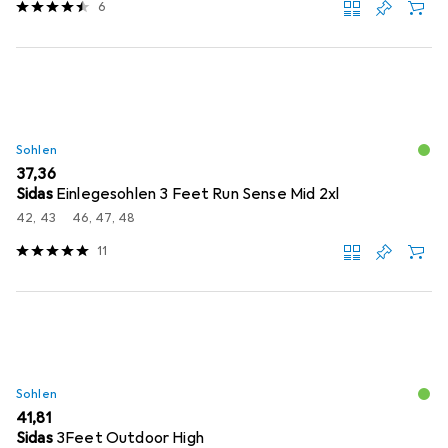
6
Sohlen
EUR
37,36
Sidas
Einlegesohlen 3 Feet Run Sense Mid 2xl
42, 43
46, 47, 48
11
Sohlen
EUR
41,81
Sidas
3Feet Outdoor High