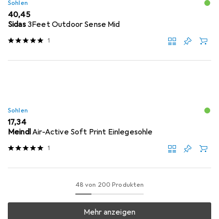
Sohlen
EUR
40,45
Sidas
3Feet Outdoor Sense Mid
1
Sohlen
EUR
17,34
Meindl
Air-Active Soft Print Einlegesohle
1
48 von 200 Produkten
Mehr anzeigen