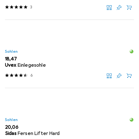
3
Sohlen
EUR
18,47
Uvex
Einlegesohle
6
Sohlen
EUR
20,06
Sidas
Fersen Lifter Hard