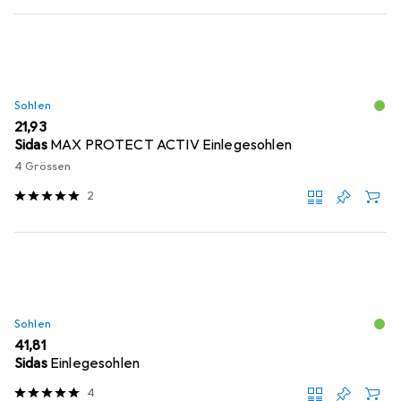
Sohlen
EUR
21,93
Sidas
MAX PROTECT ACTIV Einlegesohlen
4 Grössen
2
Sohlen
EUR
41,81
Sidas
Einlegesohlen
4