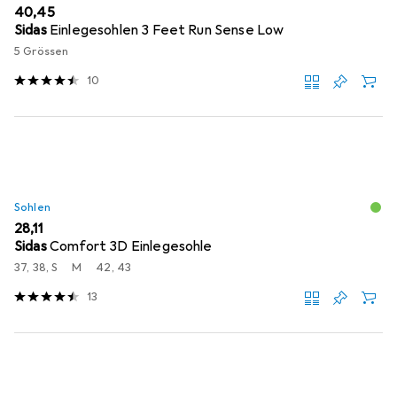
EUR
40,45
Sidas
Einlegesohlen 3 Feet Run Sense Low
5 Grössen
10
Sohlen
EUR
28,11
Sidas
Comfort 3D Einlegesohle
37, 38, S
M
42, 43
13