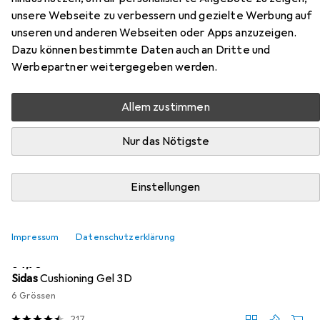
unsere Webseite zu verbessern und gezielte Werbung auf
Hier findest du passendes Zubehör zum Produkt Elten
unseren und anderen Webseiten oder Apps anzuzeigen.
Arbeitsschuhe S2 Officer 71307 aus der Kategorie
Dazu können bestimmte Daten auch an Dritte und
Sohlen.
Werbepartner weitergegeben werden.
Allem zustimmen
Beliebt
Elten
Nur das Nötigste
Relevanz
Produktliste
Einstellungen
Impressum
Datenschutzerklärung
Sohlen
EUR
34,95
Sidas
Cushioning Gel 3D
6 Grössen
217