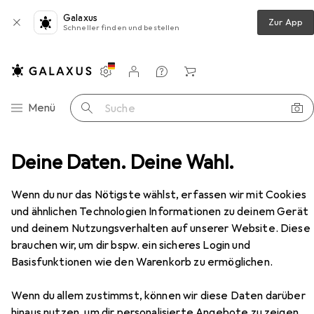
Galaxus
Zur App
Schneller finden und bestellen
Einstellungen
Kundenkonto
Vergleichslisten
Merklisten
Warenkorb
Navigation nach Kategorien
Menü
Suche
herheitsschuhe
Deine Daten. Deine Wahl.
Elten Arbeitsschuhe S2 Officer 71307
Zubehör
EUR
97,56
Wenn du nur das Nötigste wählst, erfassen wir mit Cookies
Elten
Arbeitsschuhe S2 Officer 71307
und ähnlichen Technologien Informationen zu deinem Gerät
7 Grössen
und deinem Nutzungsverhalten auf unserer Website. Diese
brauchen wir, um dir bspw. ein sicheres Login und
Basisfunktionen wie den Warenkorb zu ermöglichen.
Zubehör für Elten Arbeitsschuhe
Wenn du allem zustimmst, können wir diese Daten darüber
S2 Officer 71307
hinaus nutzen, um dir personalisierte Angebote zu zeigen,