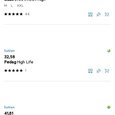
M
L
XXL
44
Sohlen
EUR
32,58
Pedag
High Life
1
Sohlen
EUR
41,81