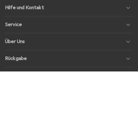
Hilfe und Kontakt
Service
Über Uns
Rückgabe
Soziale Medien
Stellenangebote
Preise
Alle Preise in EUR inkl. MwSt., zzgl.
Versandkosten
bei Bestellungen
unter
30,–
Shop Version
master-20260807-2039-31207921115-1