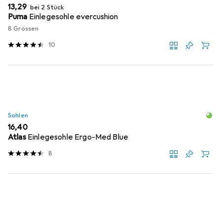
EUR
13,29
bei 2 Stück
Puma
Einlegesohle evercushion
8 Grössen
10
Sohlen
EUR
16,40
Atlas
Einlegesohle Ergo-Med Blue
8