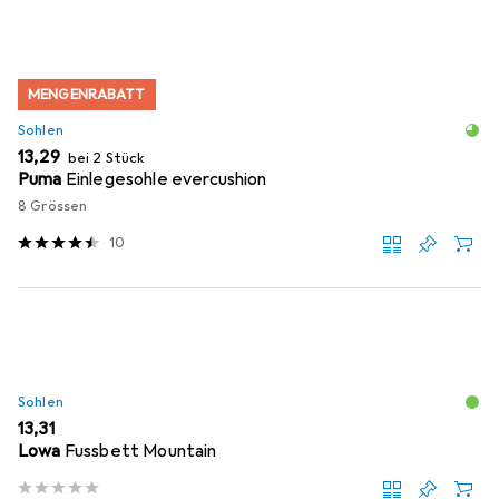
MENGENRABATT
Sohlen
EUR
13,29
bei 2 Stück
Puma
Einlegesohle evercushion
8 Grössen
10
Sohlen
EUR
13,31
Lowa
Fussbett Mountain