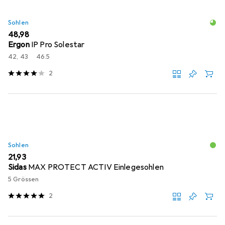
Sohlen
EUR
48,98
Ergon
IP Pro Solestar
42, 43
46.5
2
Sohlen
EUR
21,93
Sidas
MAX PROTECT ACTIV Einlegesohlen
5 Grössen
2