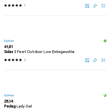
1
Sohlen
EUR
41,81
Sidas
3 Feet Outdoor Low Einlegesohle
2
Sohlen
EUR
28,14
Pedag
Lady Gel