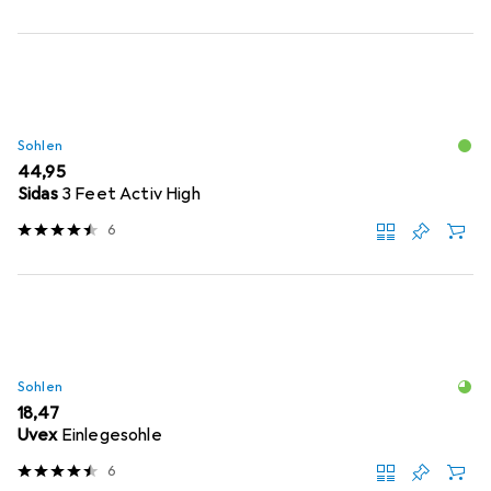
Sohlen
EUR
44,95
Sidas
3 Feet Activ High
6
Sohlen
EUR
18,47
Uvex
Einlegesohle
6