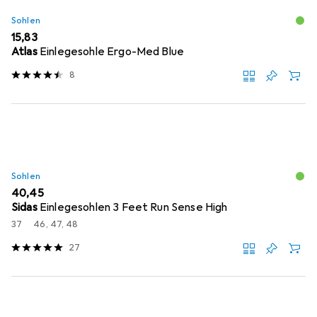
Sohlen
EUR
15,83
Atlas
Einlegesohle Ergo-Med Blue
8
Sohlen
EUR
40,45
Sidas
Einlegesohlen 3 Feet Run Sense High
37
46, 47, 48
27