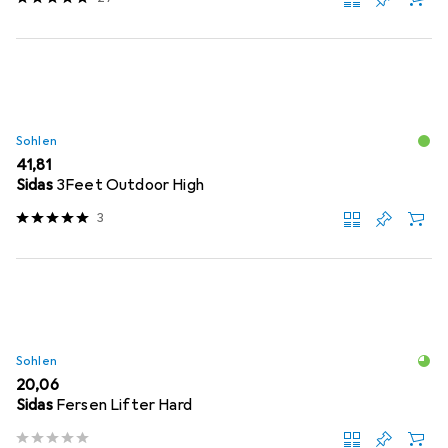
Sohlen
EUR
41,81
Sidas
3Feet Outdoor High
3
Sohlen
EUR
20,06
Sidas
Fersen Lifter Hard