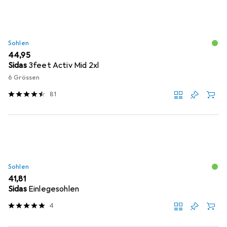
Sohlen
EUR
44,95
Sidas
3feet Activ Mid 2xl
6 Grössen
81
Sohlen
EUR
41,81
Sidas
Einlegesohlen
4