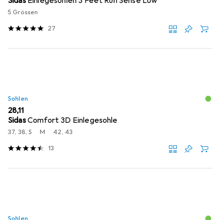
Sidas
Einlegesohlen 3 Feet Run Sense Low
5 Grössen
27
Sohlen
EUR
28,11
Sidas
Comfort 3D Einlegesohle
37, 38, S
M
42, 43
13
Sohlen