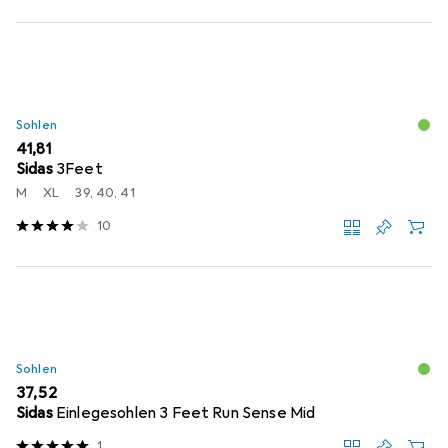
Sohlen
EUR
41,81
Sidas
3Feet
M
XL
39, 40, 41
10
Sohlen
EUR
37,52
Sidas
Einlegesohlen 3 Feet Run Sense Mid
1