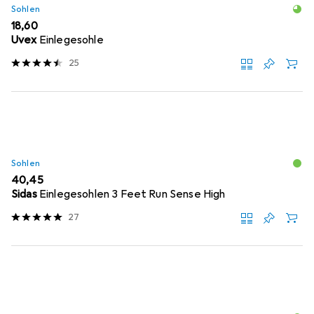
Sohlen
EUR
18,60
Uvex
Einlegesohle
25
Sohlen
EUR
40,45
Sidas
Einlegesohlen 3 Feet Run Sense High
27