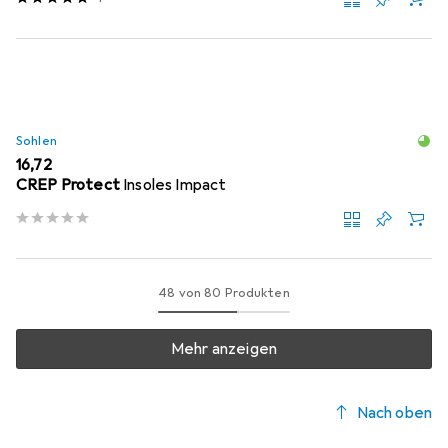
Sohlen
EUR
16,72
CREP Protect
Insoles Impact
48 von 80 Produkten
Mehr anzeigen
Nach oben