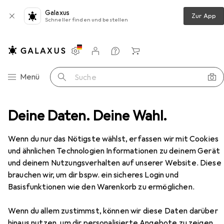
Galaxus
Zur App
Schneller finden und bestellen
Einstellungen
Kundenkonto
Vergleichslisten
Merklisten
Warenkorb
Navigation nach Kategorien
Menü
Suche
Deine Daten. Deine Wahl.
Sicherheitsschuhe
Elten atmungsaktive Stiefel S3
Zubehör
Wenn du nur das Nötigste wählst, erfassen wir mit Cookies
EUR
98,39
Elten
atmungsaktive Stiefel S3
und ähnlichen Technologien Informationen zu deinem Gerät
8 Grössen
und deinem Nutzungsverhalten auf unserer Website. Diese
brauchen wir, um dir bspw. ein sicheres Login und
Basisfunktionen wie den Warenkorb zu ermöglichen.
Zubehör für Elten atmungsaktive
Wenn du allem zustimmst, können wir diese Daten darüber
hinaus nutzen, um dir personalisierte Angebote zu zeigen,