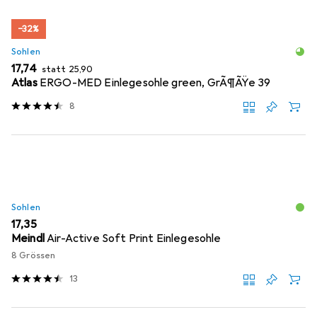
−32%
Sohlen
EUR
EUR
17,74
statt
25,90
Atlas
ERGO-MED Einlegesohle green, GrÃ¶ÃŸe 39
8
Sohlen
EUR
17,35
Meindl
Air-Active Soft Print Einlegesohle
8 Grössen
13