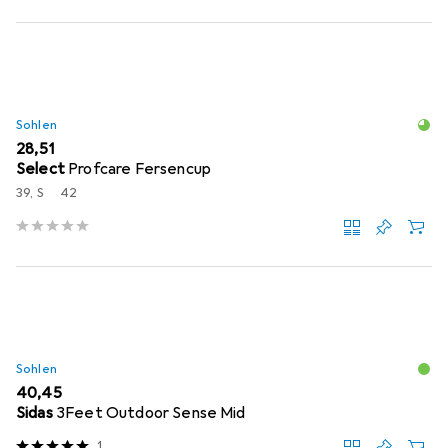
Sohlen
EUR
28,51
Select
Profcare Fersencup
39, S
42
Sohlen
EUR
40,45
Sidas
3Feet Outdoor Sense Mid
1