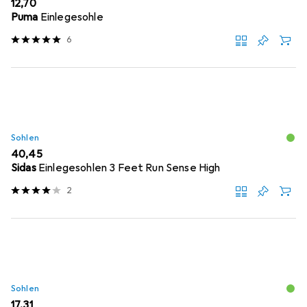
EUR
12,70
Puma
Einlegesohle
6
Sohlen
EUR
40,45
Sidas
Einlegesohlen 3 Feet Run Sense High
2
Sohlen
EUR
17,31