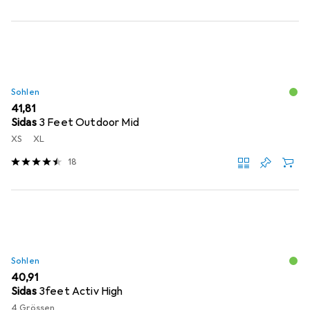
Sohlen
EUR
41,81
Sidas
3 Feet Outdoor Mid
XS
XL
18
Sohlen
EUR
40,91
Sidas
3feet Activ High
4 Grössen