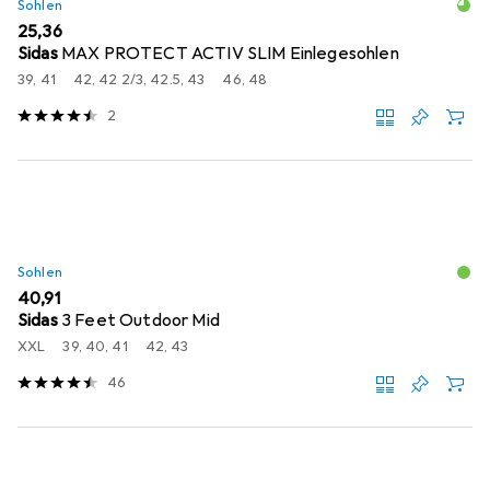
Sohlen
EUR
25,36
Sidas
MAX PROTECT ACTIV SLIM Einlegesohlen
39, 41
42, 42 2/3, 42.5, 43
46, 48
2
Sohlen
EUR
40,91
Sidas
3 Feet Outdoor Mid
XXL
39, 40, 41
42, 43
46