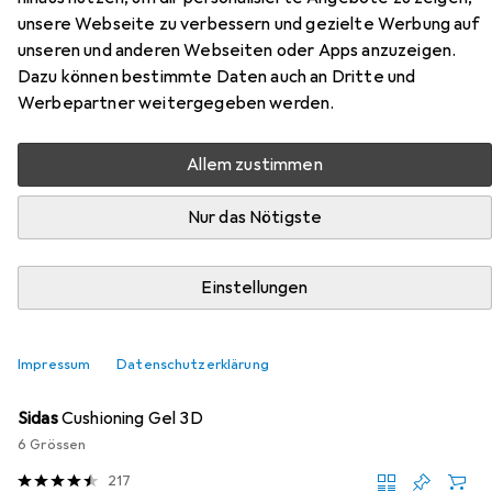
Stiefel S3
unsere Webseite zu verbessern und gezielte Werbung auf
unseren und anderen Webseiten oder Apps anzuzeigen.
Hier findest du passendes Zubehör zum Produkt Elten
Dazu können bestimmte Daten auch an Dritte und
atmungsaktive Stiefel S3 aus der Kategorie Sohlen.
Werbepartner weitergegeben werden.
Allem zustimmen
Beliebt
Elten
Nur das Nötigste
Relevanz
Produktliste
Einstellungen
Impressum
Datenschutzerklärung
Sohlen
EUR
34,95
Sidas
Cushioning Gel 3D
6 Grössen
217