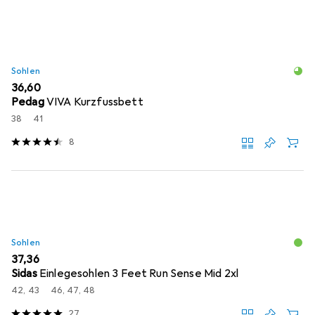
Sohlen
EUR
36,60
Pedag
VIVA Kurzfussbett
38
41
8
Sohlen
EUR
37,36
Sidas
Einlegesohlen 3 Feet Run Sense Mid 2xl
42, 43
46, 47, 48
27