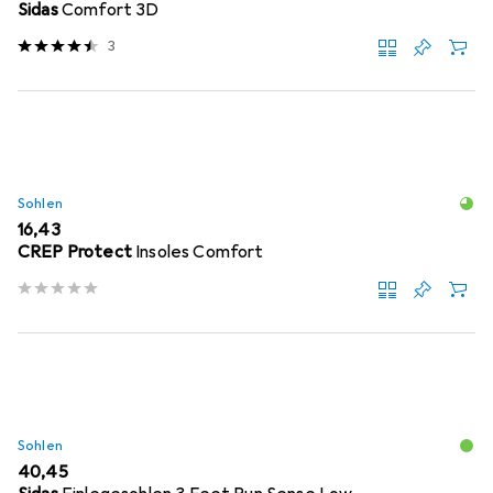
Sidas
Comfort 3D
3
Sohlen
EUR
16,43
CREP Protect
Insoles Comfort
Sohlen
EUR
40,45