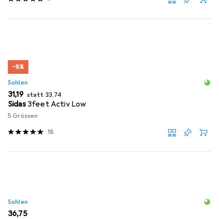
−8%
Sohlen
EUR
EUR
31,19
statt
33,74
Sidas
3feet Activ Low
5 Grössen
18
Sohlen
EUR
36,75