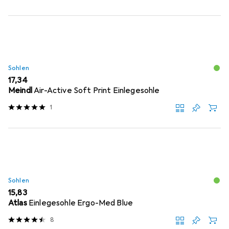
Sohlen
EUR
17,34
Meindl
Air-Active Soft Print Einlegesohle
1
Sohlen
EUR
15,83
Atlas
Einlegesohle Ergo-Med Blue
8