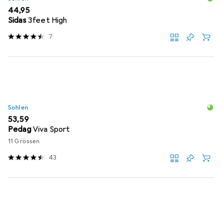
EUR
44,95
Sidas
3feet High
7
Sohlen
EUR
53,59
Pedag
Viva Sport
11 Grössen
43