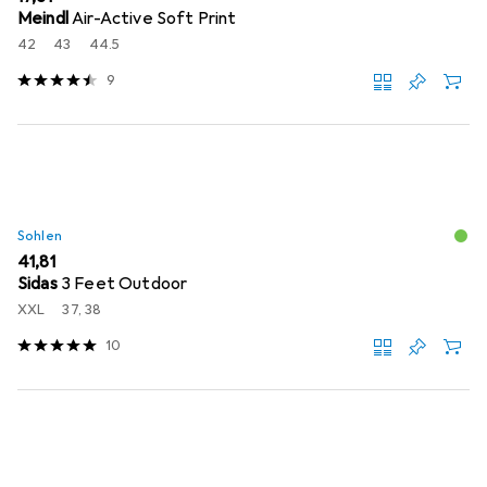
Meindl
Air-Active Soft Print
42
43
44.5
9
Sohlen
EUR
41,81
Sidas
3 Feet Outdoor
XXL
37, 38
10