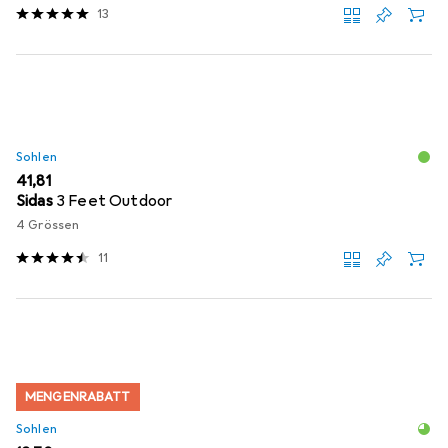
13
Sohlen
EUR
41,81
Sidas
3 Feet Outdoor
4 Grössen
11
MENGENRABATT
Sohlen