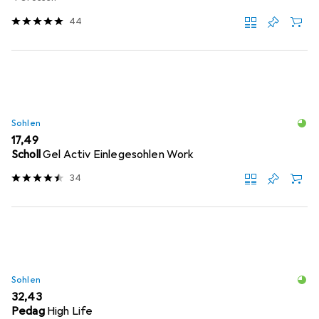
44
Sohlen
EUR
17,49
Scholl
Gel Activ Einlegesohlen Work
34
Sohlen
EUR
32,43
Pedag
High Life