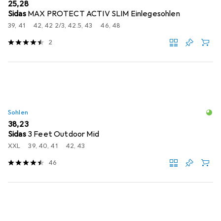
EUR
25,28
Sidas
MAX PROTECT ACTIV SLIM Einlegesohlen
39, 41
42, 42 2/3, 42.5, 43
46, 48
2
Sohlen
EUR
38,23
Sidas
3 Feet Outdoor Mid
XXL
39, 40, 41
42, 43
46