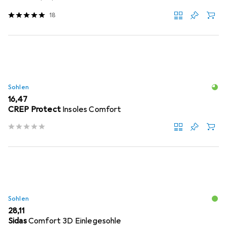
18
Sohlen
EUR
16,47
CREP Protect
Insoles Comfort
Sohlen
EUR
28,11
Sidas
Comfort 3D Einlegesohle