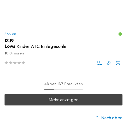
Sohlen
EUR
13,19
Lowa
Kinder ATC Einlegesohle
10 Grössen
48 von 187 Produkten
Mehr anzeigen
Nach oben