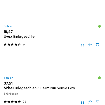
Sohlen
EUR
18,47
Uvex
Einlegesohle
6
Sohlen
EUR
37,51
Sidas
Einlegesohlen 3 Feet Run Sense Low
5 Grössen
26