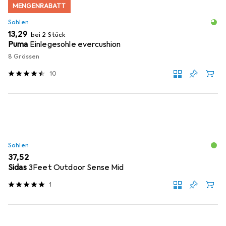
MENGENRABATT
Sohlen
EUR
13,29
bei 2 Stück
Puma
Einlegesohle evercushion
8 Grössen
10
Sohlen
EUR
37,52
Sidas
3Feet Outdoor Sense Mid
1