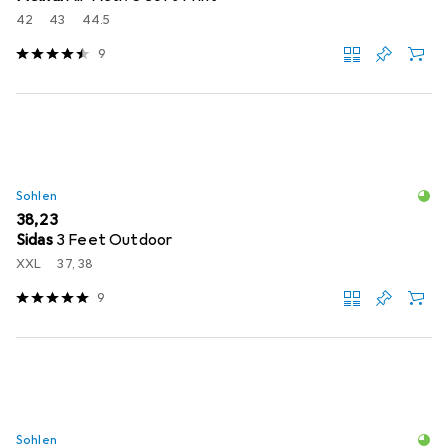
42
43
44.5
9
Sohlen
EUR
38,23
Sidas
3 Feet Outdoor
XXL
37, 38
9
Sohlen