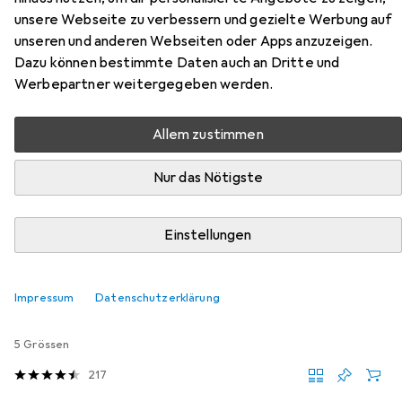
unsere Webseite zu verbessern und gezielte Werbung auf
Hier findest du passendes Zubehör zum Produkt Elten
unseren und anderen Webseiten oder Apps anzuzeigen.
Renzo Low S3 Bauschuh aus der Kategorie Sohlen.
Dazu können bestimmte Daten auch an Dritte und
Werbepartner weitergegeben werden.
Beliebt
Elten
Allem zustimmen
Relevanz
Nur das Nötigste
Produktliste
Einstellungen
Sohlen
Impressum
Datenschutzerklärung
EUR
32,16
Sidas
Cushioning Gel 3D
5 Grössen
217