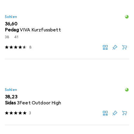
Sohlen
EUR
36,60
Pedag
VIVA Kurzfussbett
38
41
8
Sohlen
EUR
38,23
Sidas
3Feet Outdoor High
3