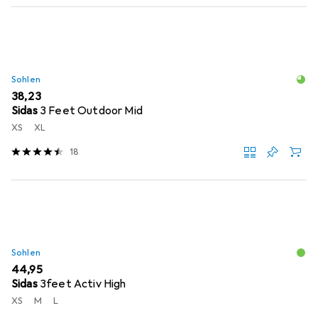
Sohlen
EUR
38,23
Sidas
3 Feet Outdoor Mid
XS
XL
18
Sohlen
EUR
44,95
Sidas
3feet Activ High
XS
M
L