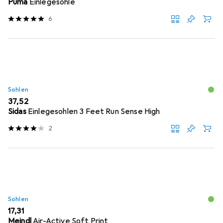
Puma
Einlegesohle
6
Sohlen
EUR
37,52
Sidas
Einlegesohlen 3 Feet Run Sense High
2
Sohlen
EUR
17,31
Meindl
Air-Active Soft Print