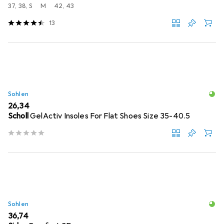
37, 38, S
M
42, 43
13
Sohlen
EUR
26,34
Scholl
GelActiv Insoles For Flat Shoes Size 35-40.5
Sohlen
EUR
36,74