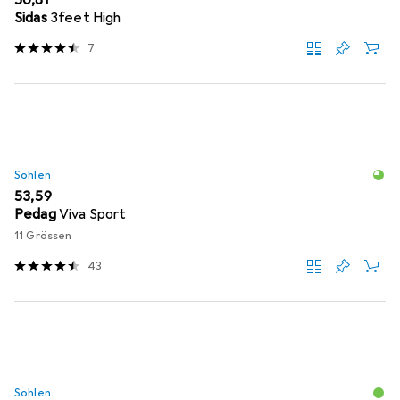
EUR
50,81
Sidas
3feet High
7
Sohlen
EUR
53,59
Pedag
Viva Sport
11 Grössen
43
Sohlen