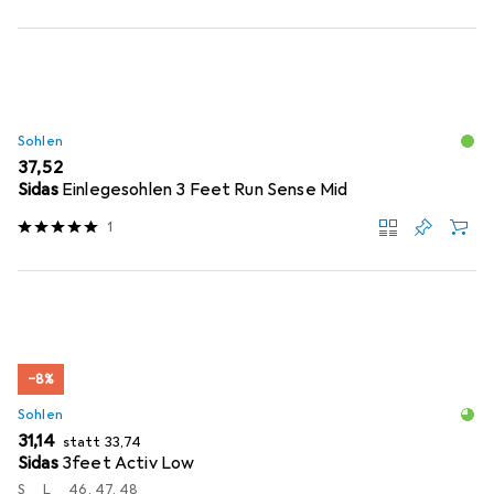
Sohlen
EUR
37,52
Sidas
Einlegesohlen 3 Feet Run Sense Mid
1
−8%
Sohlen
EUR
EUR
31,14
statt
33,74
Sidas
3feet Activ Low
S
L
46, 47, 48