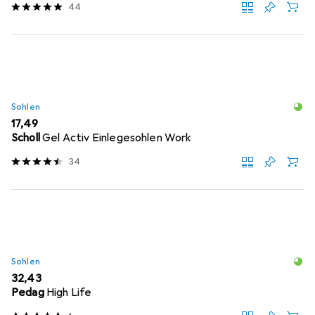
44
Sohlen
EUR
17,49
Scholl
Gel Activ Einlegesohlen Work
34
Sohlen
EUR
32,43
Pedag
High Life