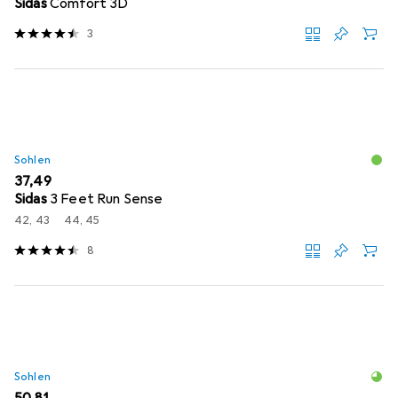
Sidas
Comfort 3D
3
Sohlen
EUR
37,49
Sidas
3 Feet Run Sense
42, 43
44, 45
8
Sohlen