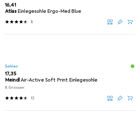
EUR
16,41
Atlas
Einlegesohle Ergo-Med Blue
8
Sohlen
EUR
17,35
Meindl
Air-Active Soft Print Einlegesohle
8 Grössen
13