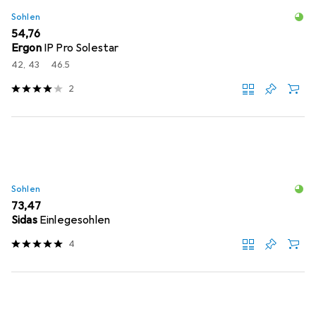
Sohlen
EUR
54,76
Ergon
IP Pro Solestar
42, 43
46.5
2
Sohlen
EUR
73,47
Sidas
Einlegesohlen
4