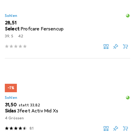
Sohlen
EUR
28,51
Select
Profcare Fersencup
39, S
42
−7%
Sohlen
EUR
EUR
31,50
statt
33,82
Sidas
3feet Activ Mid Xs
4 Grössen
81