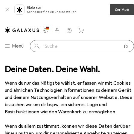
Galaxus
Zur App
Schneller finden und bestellen
Einstellungen
Kundenkonto
Vergleichslisten
Merklisten
Warenkorb
Navigation nach Kategorien
Menü
Suche
heitsschuhe
Deine Daten. Deine Wahl.
Elten wasserdichte Bauschuhe Gore-Tex®
Zubehör
EUR
106,37
Wenn du nur das Nötigste wählst, erfassen wir mit Cookies
Elten
wasserdichte Bauschuhe Gore-
und ähnlichen Technologien Informationen zu deinem Gerät
Tex®
und deinem Nutzungsverhalten auf unserer Website. Diese
5 Grössen
brauchen wir, um dir bspw. ein sicheres Login und
Basisfunktionen wie den Warenkorb zu ermöglichen.
Zubehör für Elten wasserdichte
Wenn du allem zustimmst, können wir diese Daten darüber
hinaus nutzen, um dir personalisierte Angebote zu zeigen,