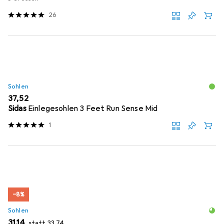
26
Sohlen
EUR
37,52
Sidas
Einlegesohlen 3 Feet Run Sense Mid
1
−8%
Sohlen
EUR
EUR
31,14
statt
33,74