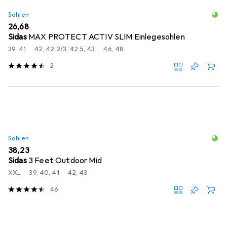
Sohlen
EUR
26,68
Sidas
MAX PROTECT ACTIV SLIM Einlegesohlen
39, 41
42, 42 2/3, 42.5, 43
46, 48
2
Sohlen
EUR
38,23
Sidas
3 Feet Outdoor Mid
XXL
39, 40, 41
42, 43
46