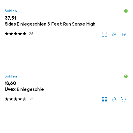
Sohlen
EUR
37,51
Sidas
Einlegesohlen 3 Feet Run Sense High
26
Sohlen
EUR
18,60
Uvex
Einlegesohle
25