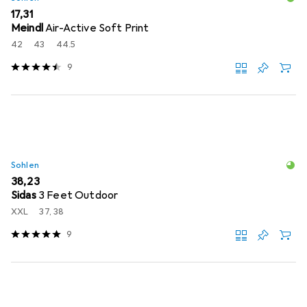
EUR
17,31
Meindl
Air-Active Soft Print
42
43
44.5
9
Sohlen
EUR
38,23
Sidas
3 Feet Outdoor
XXL
37, 38
9