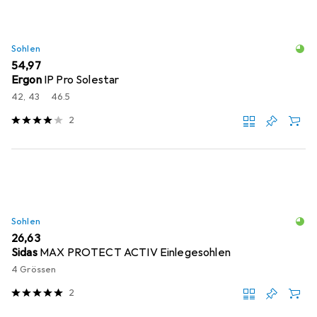
Sohlen
EUR
54,97
Ergon
IP Pro Solestar
42, 43
46.5
2
Sohlen
EUR
26,63
Sidas
MAX PROTECT ACTIV Einlegesohlen
4 Grössen
2