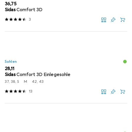
EUR
36,75
Sidas
Comfort 3D
3
Sohlen
EUR
28,11
Sidas
Comfort 3D Einlegesohle
37, 38, S
M
42, 43
13