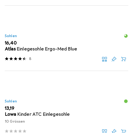
Sohlen
EUR
16,40
Atlas
Einlegesohle Ergo-Med Blue
8
Sohlen
EUR
13,19
Lowa
Kinder ATC Einlegesohle
10 Grössen