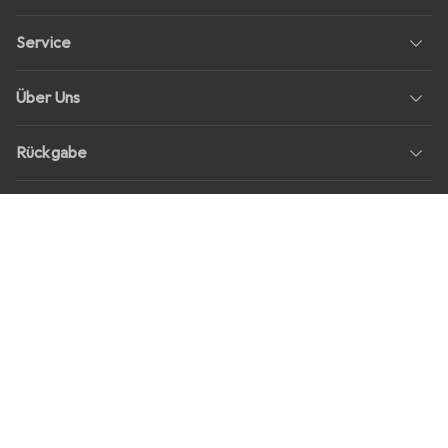
Service
Über Uns
Rückgabe
Soziale Medien
Stellenangebote
Preise
Alle Preise in EUR inkl. MwSt., zzgl.
Versandkosten
bei Bestellungen
unter
30,–
Shop Version
master-20260806-1707-31113322752-1
Unsere Onlineshops
digitec.ch
galaxus.ch
galaxus.at
galaxus.fr
galaxus.it