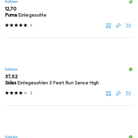
Sohlen
EUR
12,70
Puma
Einlegesohle
6
Sohlen
EUR
37,52
Sidas
Einlegesohlen 3 Feet Run Sense High
2
Sohlen