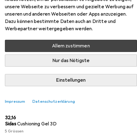
Bauschuhe Gore-Tex®
unsere Webseite zu verbessern und gezielte Werbung auf
unseren und anderen Webseiten oder Apps anzuzeigen.
Hier findest du passendes Zubehör zum Produkt Elten
Dazu können bestimmte Daten auch an Dritte und
wasserdichte Bauschuhe Gore-Tex® aus der Kategorie
Werbepartner weitergegeben werden.
Sohlen.
Allem zustimmen
Beliebt
Elten
Nur das Nötigste
Relevanz
Einstellungen
Produktliste
Impressum
Datenschutzerklärung
Sohlen
EUR
32,16
Sidas
Cushioning Gel 3D
5 Grössen