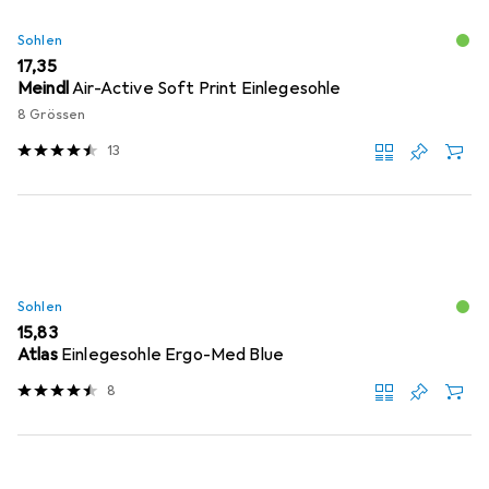
Sohlen
EUR
17,35
Meindl
Air-Active Soft Print Einlegesohle
8 Grössen
13
Sohlen
EUR
15,83
Atlas
Einlegesohle Ergo-Med Blue
8