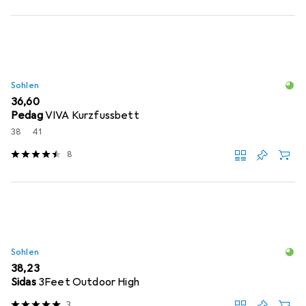
Sohlen
EUR
36,60
Pedag
VIVA Kurzfussbett
38
41
8
Sohlen
EUR
38,23
Sidas
3Feet Outdoor High
3