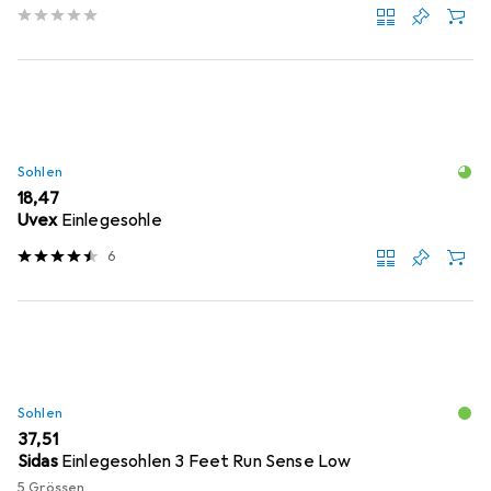
Sohlen
EUR
18,47
Uvex
Einlegesohle
6
Sohlen
EUR
37,51
Sidas
Einlegesohlen 3 Feet Run Sense Low
5 Grössen