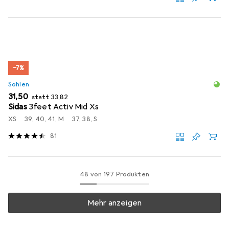
−7%
Sohlen
EUR
EUR
31,50
statt
33,82
Sidas
3feet Activ Mid Xs
XS
39, 40, 41, M
37, 38, S
81
48 von 197 Produkten
Mehr anzeigen