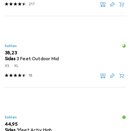
217
Sohlen
EUR
38,23
Sidas
3 Feet Outdoor Mid
XS
XL
18
Sohlen
EUR
44,95
Sidas
3feet Activ High