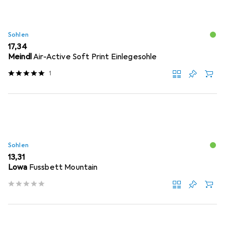
Sohlen
EUR
17,34
Meindl
Air-Active Soft Print Einlegesohle
1
Sohlen
EUR
13,31
Lowa
Fussbett Mountain