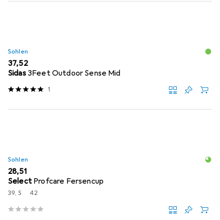
Sohlen
EUR
37,52
Sidas
3Feet Outdoor Sense Mid
1
Sohlen
EUR
28,51
Select
Profcare Fersencup
39, S
42