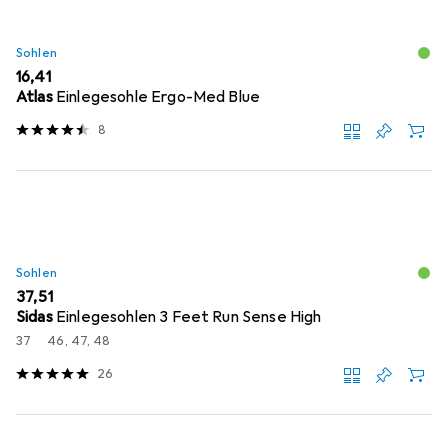
Sohlen
EUR
16,41
Atlas
Einlegesohle Ergo-Med Blue
8
Sohlen
EUR
37,51
Sidas
Einlegesohlen 3 Feet Run Sense High
37
46, 47, 48
26