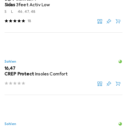
Sidas
3feet Activ Low
S
L
46, 47, 48
18
Sohlen
EUR
16,47
CREP Protect
Insoles Comfort
Sohlen