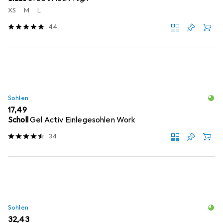
XS
M
L
44
Sohlen
EUR
17,49
Scholl
Gel Activ Einlegesohlen Work
34
Sohlen
EUR
32,43