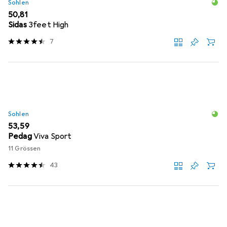
Sohlen
EUR
50,81
Sidas
3feet High
7
Sohlen
EUR
53,59
Pedag
Viva Sport
11 Grössen
43