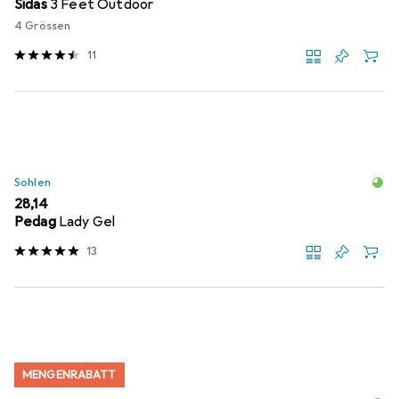
Sidas
3 Feet Outdoor
4 Grössen
11
Sohlen
EUR
28,14
Pedag
Lady Gel
13
MENGENRABATT