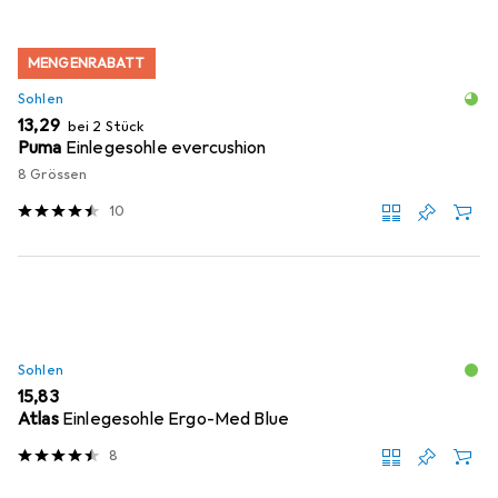
MENGENRABATT
Sohlen
EUR
13,29
bei 2 Stück
Puma
Einlegesohle evercushion
8 Grössen
10
Sohlen
EUR
15,83
Atlas
Einlegesohle Ergo-Med Blue
8