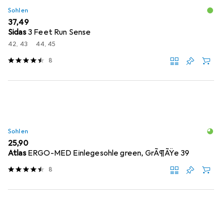
Sohlen
EUR
37,49
Sidas
3 Feet Run Sense
42, 43
44, 45
8
Sohlen
EUR
25,90
Atlas
ERGO-MED Einlegesohle green, GrÃ¶ÃŸe 39
8