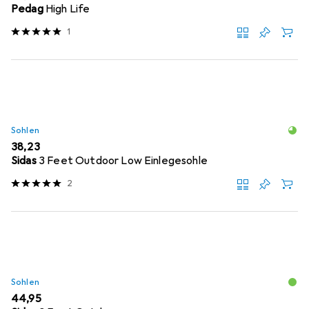
Pedag
High Life
1
Sohlen
EUR
38,23
Sidas
3 Feet Outdoor Low Einlegesohle
2
Sohlen
EUR
44,95