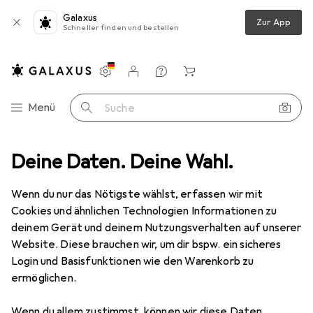
Galaxus
Zur App
Schneller finden und bestellen
Einstellungen
Kundenkonto
Vergleichslisten
Merklisten
Warenkorb
Navigation nach Kategorien
Menü
Suche
eitsschuhe
Deine Daten. Deine Wahl.
Elten Winterstiefel wasserdicht Joris GTX
Zubehör
Wenn du nur das Nötigste wählst, erfassen wir mit
Elten
Winterstiefel wasserdicht Joris
Cookies und ähnlichen Technologien Informationen zu
GTX
deinem Gerät und deinem Nutzungsverhalten auf unserer
6 Grössen
Website. Diese brauchen wir, um dir bspw. ein sicheres
Login und Basisfunktionen wie den Warenkorb zu
ermöglichen.
Wenn du allem zustimmst, können wir diese Daten