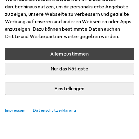
Zubehör für Elten Winterstiefel
darüber hinaus nutzen, um dir personalisierte Angebote
wasserdicht Joris GTX
zu zeigen, unsere Webseite zu verbessern und gezielte
Werbung auf unseren und anderen Webseiten oder Apps
Hier findest du passendes Zubehör zum Produkt Elten
anzuzeigen. Dazu können bestimmte Daten auch an
Winterstiefel wasserdicht Joris GTX.
Dritte und Werbepartner weitergegeben werden.
Relevanz
Allem zustimmen
Produktliste
Keine Produkte gefunden
Nur das Nötigste
Einstellungen
Impressum
Datenschutzerklärung