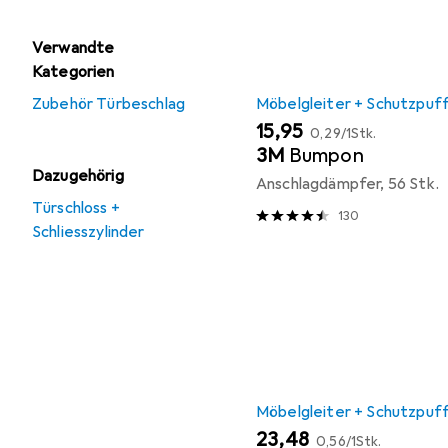
Verwandte
Kategorien
Zubehör Türbeschlag
Möbelgleiter + Schutzpuf
EUR
EUR
15,95
0,29
/
1Stk.
3M
Bumpon
Dazugehörig
Anschlagdämpfer, 56 Stk.
Türschloss +
130
Schliesszylinder
Möbelgleiter + Schutzpuf
EUR
EUR
23,48
0,56
/
1Stk.