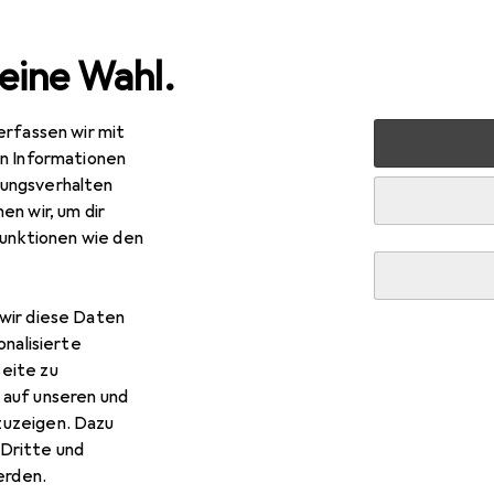
eine Wahl.
erfassen wir mit
n + Renovieren
Eisenwaren
Türbeschlag
Türgriff + T
en Informationen
ungsverhalten
R
,–
en wir, um dir
utz
Türdrücker 5038 Lugano
funktionen wie den
griff
wir diese Daten
 Glutz Türdrücker 5038 Lug
onalisierte
eite zu
 auf unseren und
 Zubehör zum Produkt Glutz Türdrücker 5038 Lugano aus den K
zuzeigen. Dazu
Dritte und
rden.