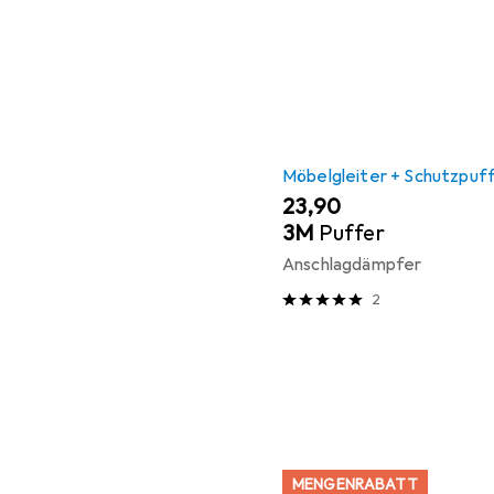
Möbelgleiter + Schutzpuf
EUR
23,90
3M
Puffer
Anschlagdämpfer
2
MENGENRABATT