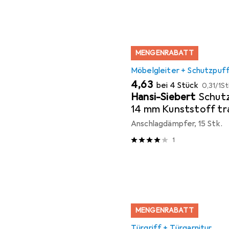
MENGENRABATT
Möbelgleiter + Schutzpuf
EUR
EUR
4,63
bei 4 Stück
0,31
/
1St
Hansi-Siebert
Schutz
14 mm Kunststoff tr
Koni selbstklebend
Anschlagdämpfer, 15 Stk.
1
MENGENRABATT
Türgriff + Türgarnitur