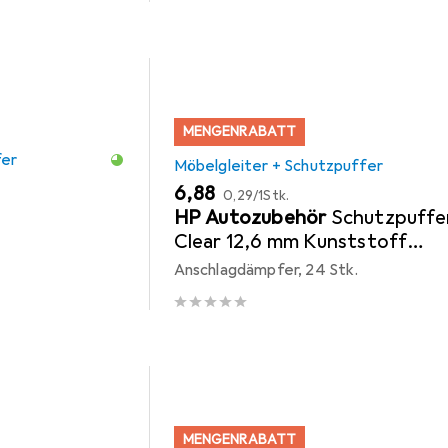
MENGENRABATT
fer
Möbelgleiter + Schutzpuffer
EUR
EUR
6,88
0,29
/
1Stk.
HP Autozubehör
Schutzpuffe
Clear 12,6 mm Kunststoff
transparent Quadrat
Anschlagdämpfer, 24 Stk.
selbstklebend
MENGENRABATT