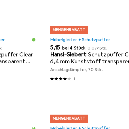
MENGENRABATT
fer
Möbelgleiter + Schutzpuffer
EUR
EUR
5,15
bei 4 Stück
k.
0,07
/
1Stk.
puffer Clear
Hansi-Siebert
Schutzpuffer C
ansparent
6,4 mm Kunststoff transpare
Linse selbstklebend
Anschlagdämpfer, 70 Stk.
1
MENGENRABATT
Möbelgleiter + Schutzpuffer