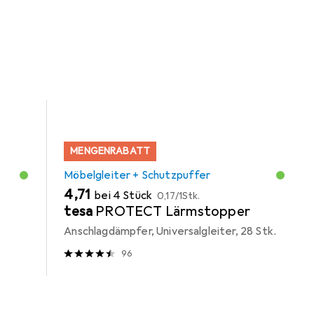
MENGENRABATT
Möbelgleiter + Schutzpuffer
EUR
EUR
4,71
bei 4 Stück
0,17
/
1Stk.
tesa
PROTECT Lärmstopper
Anschlagdämpfer, Universalgleiter, 28 Stk.
96