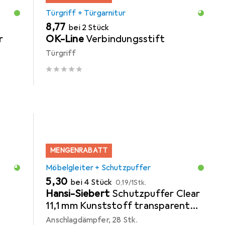
Türgriff + Türgarnitur
EUR
8,77
bei 2 Stück
r
OK-Line
Verbindungsstift
Türgriff
end
MENGENRABATT
Möbelgleiter + Schutzpuffer
EUR
EUR
5,30
bei 4 Stück
0,19
/
1Stk.
Hansi-Siebert
Schutzpuffer Clear
11,1 mm Kunststoff transparent
Linse selbstklebend
Anschlagdämpfer, 28 Stk.