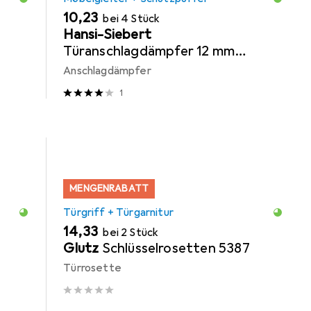
EUR
10,23
bei 4 Stück
Hansi-Siebert
Türanschlagdämpfer 12 mm
Kunststoff klar selbstklebend
Anschlagdämpfer
1
MENGENRABATT
Türgriff + Türgarnitur
EUR
14,33
bei 2 Stück
Glutz
Schlüsselrosetten 5387
Türrosette