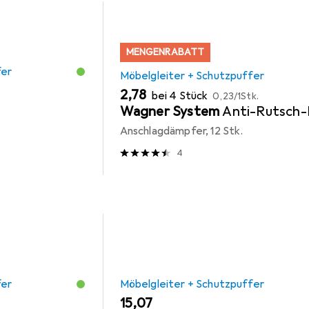
MENGENRABATT
fer
Möbelgleiter + Schutzpuffer
EUR
EUR
2,78
bei 4 Stück
0,23
/
1Stk.
Wagner System
Anti-Rutsch-
Anschlagdämpfer, 12 Stk.
4
fer
Möbelgleiter + Schutzpuffer
EUR
15,07