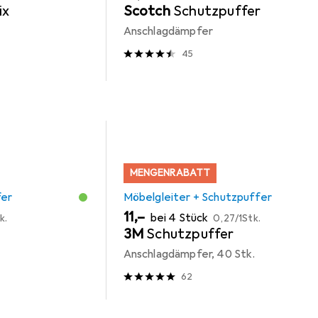
ix
Scotch
Schutzpuffer
Anschlagdämpfer
45
MENGENRABATT
fer
Möbelgleiter + Schutzpuffer
EUR
EUR
11,–
bei 4 Stück
k.
0,27
/
1Stk.
3M
Schutzpuffer
Anschlagdämpfer, 40 Stk.
62