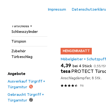
Türgarnitur
Beliebt
Möbelgleite
Impressum
Datenschutzerklär
Türöffner +
Türschliesser
Sortieren nach
:
Relevanz
Türschloss +
Produktliste
Schliesszylinder
Türspion
Zubehör
MENGENRABATT
Türbeschlag
Möbelgleiter + Schutzpuf
EUR
EUR
4,39
bei 4 Stück
0,55
/
1S
tesa
PROTECT Türsc
Angebote
Anschlagdämpfer, 8 Stk.
Ausverkauf Türgriff +
96
Türgarnitur
Gebraucht Türgriff +
Türgarnitur