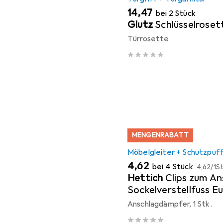
EUR
14,47
bei 2 Stück
Glutz
Schlüsselroset
Türrosette
MENGENRABATT
Möbelgleiter + Schutzpuf
EUR
EUR
4,62
bei 4 Stück
4,62
/
1St
Hettich
Clips zum An
Sockelverstellfuss E
Anschlagdämpfer, 1 Stk.