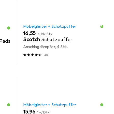
Möbelgleiter + Schutzpuffer
EUR
EUR
16,55
4,14
/
1Stk.
Scotch
Schutzpuffer
Pads
Anschlagdämpfer, 4 Stk.
45
Möbelgleiter + Schutzpuffer
EUR
EUR
15,96
1,–
/
1Stk.