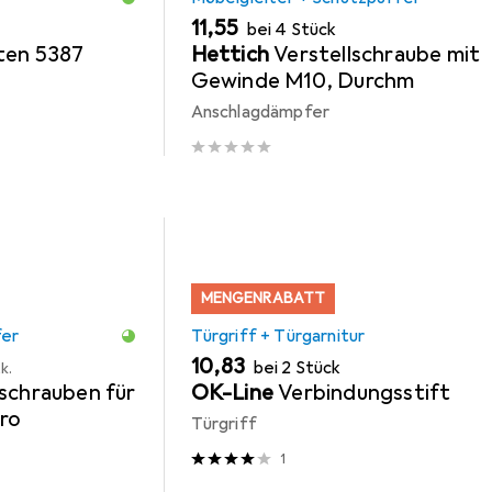
EUR
11,55
bei 4 Stück
ten 5387
Hettich
Verstellschraube mit
Gewinde M10, Durchm
Anschlagdämpfer
MENGENRABATT
fer
Türgriff + Türgarnitur
EUR
10,83
bei 2 Stück
k.
schrauben für
OK-Line
Verbindungsstift
uro
Türgriff
1