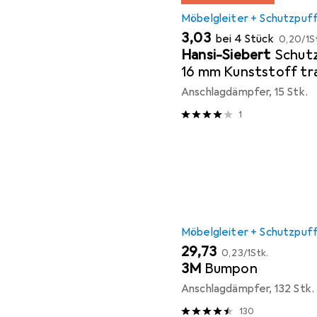
Möbelgleiter + Schutzpuf
EUR
EUR
3,03
bei 4 Stück
0,20
/
1S
Hansi-Siebert
Schutz
16 mm Kunststoff tr
Linse selbstklebend
Anschlagdämpfer, 15 Stk.
1
Möbelgleiter + Schutzpuf
EUR
EUR
29,73
0,23
/
1Stk.
3M
Bumpon
Anschlagdämpfer, 132 Stk.
130