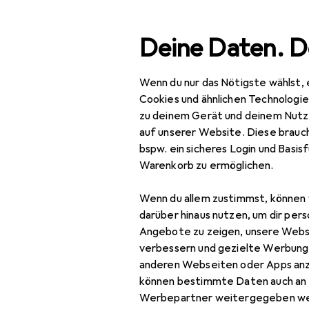
Suche
Deine Daten. D
Wenn du nur das Nötigste wählst, 
Navigation nach Kategorien
Gesamtsortiment
Baumarkt + Garten
Baue
Gesamtsortiment
Cookies und ähnlichen Technologi
zu deinem Gerät und deinem Nutz
EU
179
Baumarkt + Garten
auf unserer Website. Diese brauch
Gl
bspw. ein sicheres Login und Basis
Bauen + Renovieren
Tür
Warenkorb zu ermöglichen.
Eisenwaren
Wenn du allem zustimmst, können 
Türbeschlag
Zubehör für
darüber hinaus nutzen, um dir pers
Angebote zu zeigen, unsere Webs
Türband
verbessern und gezielte Werbung
Hier findest du passendes
anderen Webseiten oder Apps an
Türdichtung
Türgarnitur.
können bestimmte Daten auch an 
Türgriff +
Werbepartner weitergegeben we