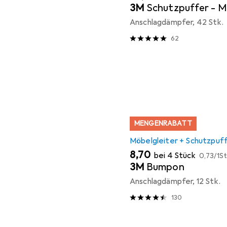
3M
Schutzpuffer - M
Anschlagdämpfer, 42 Stk.
62
MENGENRABATT
Möbelgleiter + Schutzpuf
EUR
EUR
8,70
bei 4 Stück
0,73
/
1St
3M
Bumpon
Anschlagdämpfer, 12 Stk.
130