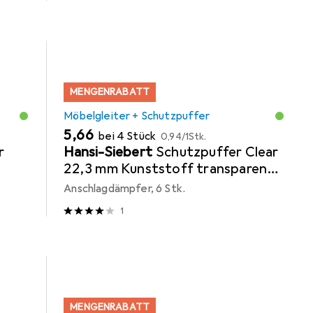
MENGENRABATT
Möbelgleiter + Schutzpuffer
EUR
EUR
5,66
bei 4 Stück
0,94
/
1Stk.
r
Hansi-Siebert
Schutzpuffer Clear
22,3 mm Kunststoff transparent
Sofo selbstklebend
Anschlagdämpfer, 6 Stk.
1
MENGENRABATT