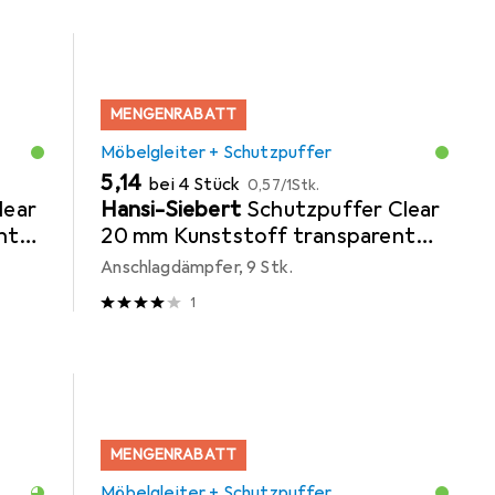
MENGENRABATT
Möbelgleiter + Schutzpuffer
EUR
EUR
5,14
bei 4 Stück
0,57
/
1Stk.
lear
Hansi-Siebert
Schutzpuffer Clear
nt
20 mm Kunststoff transparent
Koni selbstklebend
Anschlagdämpfer, 9 Stk.
1
MENGENRABATT
Möbelgleiter + Schutzpuffer