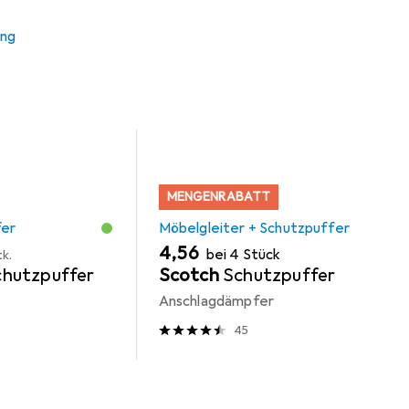
r + Schutzpuffer
Türgriff + Türgarnitur
Glutz
ung
MENGENRABATT
fer
Möbelgleiter + Schutzpuffer
EUR
4,56
bei 4 Stück
tk.
hutzpuffer
Scotch
Schutzpuffer
Anschlagdämpfer
45