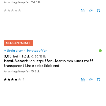
Anschlagdämpfer, 24 Stk.
MENGENRABATT
Möbelgleiter + Schutzpuffer
EUR
EUR
3,03
bei 4 Stück
0,20
/
1Stk.
Hansi-Siebert
Schutzpuffer Clear 16 mm Kunststoff
transparent Linse selbstklebend
Anschlagdämpfer, 15 Stk.
1