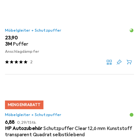
Möbelgleiter + Schutzpuffer
EUR
23,90
3M
Puffer
Anschlagdämpfer
2
MENGENRABATT
Möbelgleiter + Schutzpuffer
EUR
EUR
6,88
0,29
/
1Stk.
HP Autozubehör
Schutzpuffer Clear 12,6 mm Kunststoff
transparent Quadrat selbstklebend