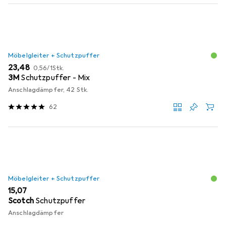
Möbelgleiter + Schutzpuffer
EUR
EUR
23,48
0,56
/
1Stk.
3M
Schutzpuffer - Mix
Anschlagdämpfer, 42 Stk.
62
Möbelgleiter + Schutzpuffer
EUR
15,07
Scotch
Schutzpuffer
Anschlagdämpfer