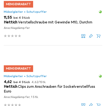
MENGENRABATT
Möbelgleiter + Schutzpuffer
EUR
11,55
bei 4 Stück
Hettich
Verstellschraube mit Gewinde M10, Durchm
Anschlagdämpfer
MENGENRABATT
Möbelgleiter + Schutzpuffer
EUR
EUR
4,62
bei 4 Stück
4,62
/
1Stk.
Hettich
Clips zum Anschrauben für Sockelverstellfuss
Euro
Anschlagdämpfer, 1 Stk.