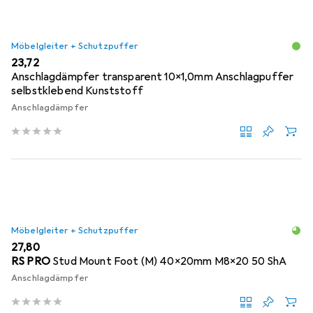
Möbelgleiter + Schutzpuffer
EUR
23,72
Anschlagdämpfer transparent 10x1,0mm Anschlagpuffer
selbstklebend Kunststoff
Anschlagdämpfer
Möbelgleiter + Schutzpuffer
EUR
27,80
RS PRO
Stud Mount Foot (M) 40x20mm M8x20 50 ShA
Anschlagdämpfer