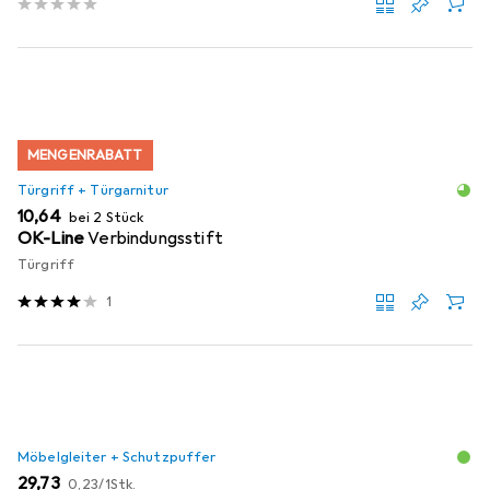
MENGENRABATT
Türgriff + Türgarnitur
EUR
10,64
bei 2 Stück
OK-Line
Verbindungsstift
Türgriff
1
Möbelgleiter + Schutzpuffer
EUR
EUR
29,73
0,23
/
1Stk.