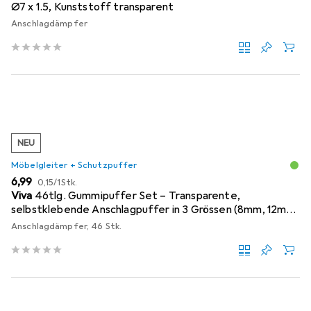
Ø7 x 1.5, Kunststoff transparent
Anschlagdämpfer
NEU
Möbelgleiter + Schutzpuffer
EUR
EUR
6,99
0,15
/
1Stk.
Viva
46tlg. Gummipuffer Set – Transparente,
selbstklebende Anschlagpuffer in 3 Grössen (8mm, 12mm,
18mm)
Anschlagdämpfer, 46 Stk.