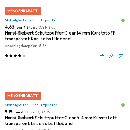
MENGENRABATT
Möbelgleiter + Schutzpuffer
EUR
EUR
4,63
bei 4 Stück
0,31
/
1Stk.
Hansi-Siebert
Schutzpuffer Clear 14 mm Kunststoff
transparent Koni selbstklebend
Anschlagdämpfer, 15 Stk.
1
MENGENRABATT
Möbelgleiter + Schutzpuffer
EUR
EUR
5,15
bei 4 Stück
0,07
/
1Stk.
Hansi-Siebert
Schutzpuffer Clear 6,4 mm Kunststoff
transparent Linse selbstklebend