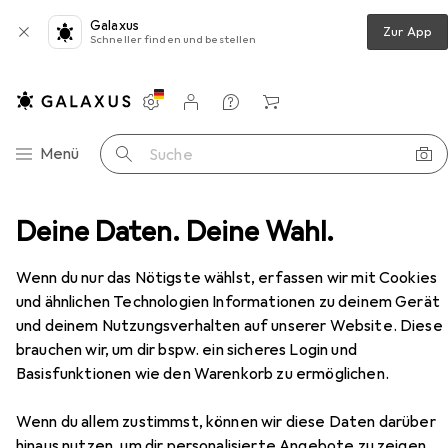
Galaxus
Zur App
Schneller finden und bestellen
Einstellungen
Kundenkonto
Vergleichslisten
Merklisten
Warenkorb
Navigation nach Kategorien
Menü
Suche
ürgriff + Türgarnitur
Deine Daten. Deine Wahl.
Glutz Türdrücker 5054 Uppsala
Zubehör
EUR
83,90
Wenn du nur das Nötigste wählst, erfassen wir mit Cookies
Glutz
Türdrücker 5054 Uppsala
und ähnlichen Technologien Informationen zu deinem Gerät
Türgriff
und deinem Nutzungsverhalten auf unserer Website. Diese
brauchen wir, um dir bspw. ein sicheres Login und
Basisfunktionen wie den Warenkorb zu ermöglichen.
Zubehör für Glutz Türdrücker
5054 Uppsala
Wenn du allem zustimmst, können wir diese Daten darüber
hinaus nutzen, um dir personalisierte Angebote zu zeigen,