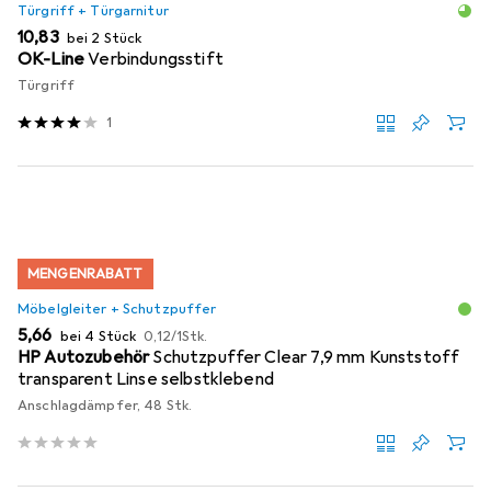
Türgriff + Türgarnitur
EUR
10,83
bei 2 Stück
OK-Line
Verbindungsstift
Türgriff
1
MENGENRABATT
Möbelgleiter + Schutzpuffer
EUR
EUR
5,66
bei 4 Stück
0,12
/
1Stk.
HP Autozubehör
Schutzpuffer Clear 7,9 mm Kunststoff
transparent Linse selbstklebend
Anschlagdämpfer, 48 Stk.