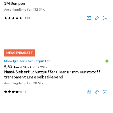
3M
Bumpon
Anschlagdämpfer, 132 Stk.
130
MENGENRABATT
Möbelgleiter + Schutzpuffer
EUR
EUR
5,30
bei 4 Stück
0,19
/
1Stk.
Hansi-Siebert
Schutzpuffer Clear 11,1 mm Kunststoff
transparent Linse selbstklebend
Anschlagdämpfer, 28 Stk.
1