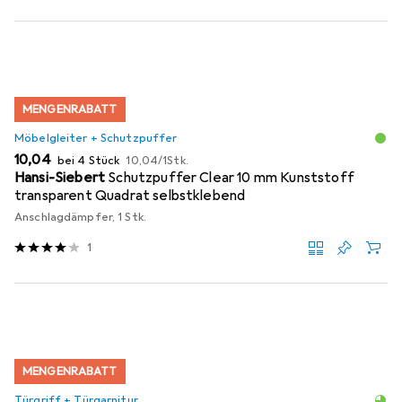
MENGENRABATT
Möbelgleiter + Schutzpuffer
EUR
EUR
10,04
bei 4 Stück
10,04
/
1Stk.
Hansi-Siebert
Schutzpuffer Clear 10 mm Kunststoff
transparent Quadrat selbstklebend
Anschlagdämpfer, 1 Stk.
1
MENGENRABATT
Türgriff + Türgarnitur