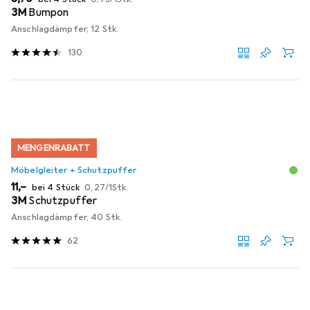
3M
Bumpon
Anschlagdämpfer, 12 Stk.
130
MENGENRABATT
Möbelgleiter + Schutzpuffer
EUR
EUR
11,–
bei 4 Stück
0,27
/
1Stk.
3M
Schutzpuffer
Anschlagdämpfer, 40 Stk.
62