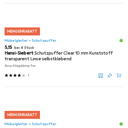
MENGENRABATT
Möbelgleiter + Schutzpuffer
EUR
5,15
bei 4 Stück
Hansi-Siebert
Schutzpuffer Clear 10 mm Kunststoff
transparent Linse selbstklebend
Anschlagdämpfer
1
MENGENRABATT
Möbelgleiter + Schutzpuffer