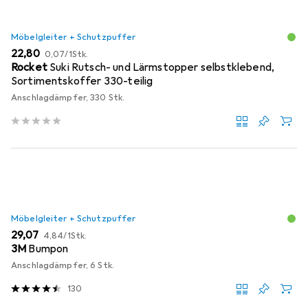
Möbelgleiter + Schutzpuffer
EUR
EUR
22,80
0,07
/
1Stk.
Rocket
Suki Rutsch- und Lärmstopper selbstklebend,
Sortimentskoffer 330-teilig
Anschlagdämpfer, 330 Stk.
Möbelgleiter + Schutzpuffer
EUR
EUR
29,07
4,84
/
1Stk.
3M
Bumpon
Anschlagdämpfer, 6 Stk.
130