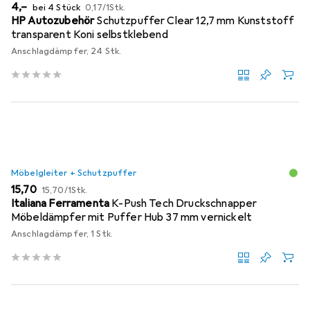
EUR
EUR
4,–
bei 4 Stück
0,17
/
1Stk.
HP Autozubehör
Schutzpuffer Clear 12,7 mm Kunststoff
transparent Koni selbstklebend
Anschlagdämpfer, 24 Stk.
Möbelgleiter + Schutzpuffer
EUR
EUR
15,70
15,70
/
1Stk.
Italiana Ferramenta
K-Push Tech Druckschnapper
Möbeldämpfer mit Puffer Hub 37 mm vernickelt
Anschlagdämpfer, 1 Stk.