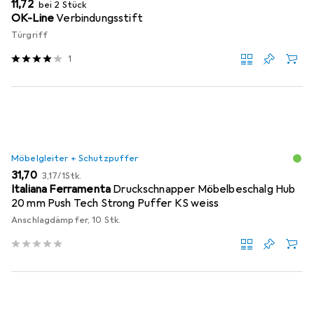
EUR
11,72
bei 2 Stück
OK-Line
Verbindungsstift
Türgriff
1
Möbelgleiter + Schutzpuffer
EUR
EUR
31,70
3,17
/
1Stk.
Italiana Ferramenta
Druckschnapper Möbelbeschalg Hub
20 mm Push Tech Strong Puffer KS weiss
Anschlagdämpfer, 10 Stk.