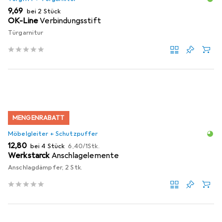
EUR
9,69
bei 2 Stück
OK-Line
Verbindungsstift
Türgarnitur
MENGENRABATT
Möbelgleiter + Schutzpuffer
EUR
EUR
12,80
bei 4 Stück
6,40
/
1Stk.
Werkstarck
Anschlagelemente
Anschlagdämpfer, 2 Stk.