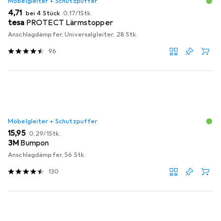
Möbelgleiter + Schutzpuffer
EUR
EUR
4,71
bei 4 Stück
0,17
/
1Stk.
tesa
PROTECT Lärmstopper
Anschlagdämpfer, Universalgleiter, 28 Stk.
96
Möbelgleiter + Schutzpuffer
EUR
EUR
15,95
0,29
/
1Stk.
3M
Bumpon
Anschlagdämpfer, 56 Stk.
130