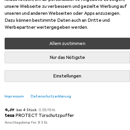
unsere Webseite zu verbessern und gezielte Werbung auf
Hier findest du passendes Zubehör zum Produkt Glutz
unseren und anderen Webseiten oder Apps anzuzeigen.
Türdrücker 5054 Uppsala aus den Kategorien
Dazu können bestimmte Daten auch an Dritte und
Möbelgleiter + Schutzpuffer und Türgriff + Türgarnitur.
Werbepartner weitergegeben werden.
Beliebt
Möbelgleiter + Schutzpuffer
Türgriff + Türgarni
Allem zustimmen
Nur das Nötigste
Relevanz
Produktliste
Einstellungen
MENGENRABATT
Impressum
Datenschutzerklärung
Möbelgleiter + Schutzpuffer
EUR
EUR
4,39
bei 4 Stück
0,55
/
1Stk.
tesa
PROTECT Türschutzpuffer
Anschlagdämpfer, 8 Stk.