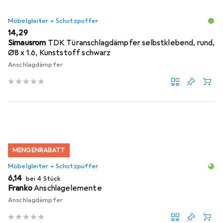
Möbelgleiter + Schutzpuffer
EUR
14,29
Simausrom
TDK Türanschlagdämpfer selbstklebend, rund,
Ø8 x 1.6, Kunststoff schwarz
Anschlagdämpfer
MENGENRABATT
Möbelgleiter + Schutzpuffer
EUR
6,14
bei 4 Stück
Franko
Anschlagelemente
Anschlagdämpfer