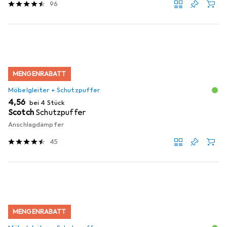
96
MENGENRABATT
Möbelgleiter + Schutzpuffer
EUR
4,56
bei 4 Stück
Scotch
Schutzpuffer
Anschlagdämpfer
45
MENGENRABATT