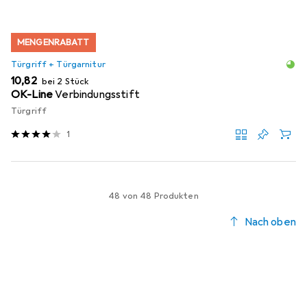
MENGENRABATT
Türgriff + Türgarnitur
EUR
10,82
bei 2 Stück
OK-Line
Verbindungsstift
Türgriff
1
48 von 48 Produkten
Nach oben