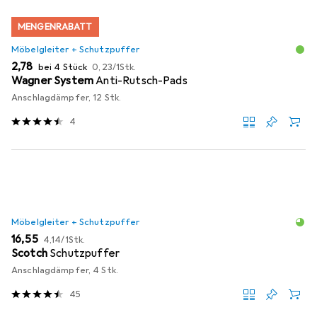
MENGENRABATT
Möbelgleiter + Schutzpuffer
EUR
EUR
2,78
bei 4 Stück
0,23
/
1Stk.
Wagner System
Anti-Rutsch-Pads
Anschlagdämpfer, 12 Stk.
4
Möbelgleiter + Schutzpuffer
EUR
EUR
16,55
4,14
/
1Stk.
Scotch
Schutzpuffer
Anschlagdämpfer, 4 Stk.
45