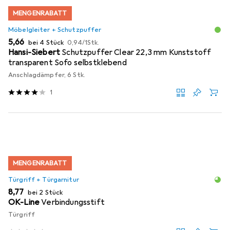
MENGENRABATT
Möbelgleiter + Schutzpuffer
EUR
EUR
5,66
bei 4 Stück
0,94
/
1Stk.
Hansi-Siebert
Schutzpuffer Clear 22,3 mm Kunststoff
transparent Sofo selbstklebend
Anschlagdämpfer, 6 Stk.
1
MENGENRABATT
Türgriff + Türgarnitur
EUR
8,77
bei 2 Stück
OK-Line
Verbindungsstift
Türgriff