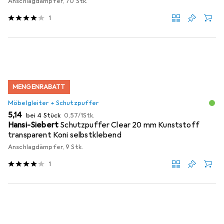
Anschlagdämpfer, 70 Stk.
1
MENGENRABATT
Möbelgleiter + Schutzpuffer
EUR
EUR
5,14
bei 4 Stück
0,57
/
1Stk.
Hansi-Siebert
Schutzpuffer Clear 20 mm Kunststoff
transparent Koni selbstklebend
Anschlagdämpfer, 9 Stk.
1