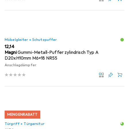
Möbelgleiter + Schutzpuffer
EUR
12,14
Magni
Gummi-Metall-Puffer zylindrisch Typ A
D20xH10mm M6x18 NR55
Anschlagdämpfer
MENGENRABATT
Türgriff + Türgarnitur