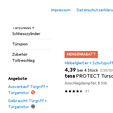
Türgarnitur
Beliebt
Möbelgleite
Impressum
Datenschutzerklär
Türöffner +
Türschliesser
Sortieren nach
:
Relevanz
Türschloss +
Produktliste
Schliesszylinder
Türspion
Zubehör
MENGENRABATT
Türbeschlag
Möbelgleiter + Schutzpuf
EUR
EUR
4,39
bei 4 Stück
0,55
/
1S
tesa
PROTECT Türsc
Angebote
Anschlagdämpfer, 8 Stk.
Ausverkauf Türgriff +
97
Türgarnitur
Gebraucht Türgriff +
Türgarnitur