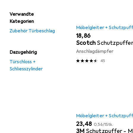
Verwandte
Kategorien
Möbelgleiter + Schutzpuf
Zubehör Türbeschlag
EUR
18,86
Scotch
Schutzpuffe
Anschlagdämpfer
Dazugehörig
45
Türschloss +
Schliesszylinder
Möbelgleiter + Schutzpuf
EUR
EUR
23,48
0,56
/
1Stk.
3M
Schutzpuffer - M