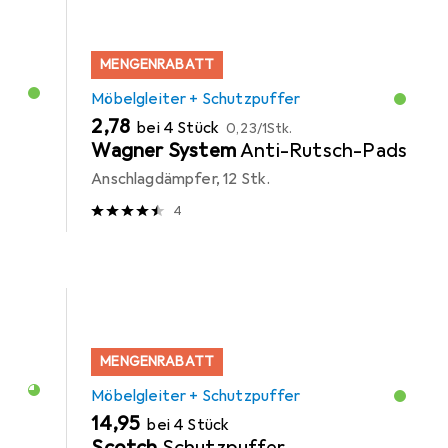
MENGENRABATT
Möbelgleiter + Schutzpuffer
EUR
EUR
2,78
bei 4 Stück
0,23
/
1Stk.
Wagner System
Anti-Rutsch-Pads
Anschlagdämpfer, 12 Stk.
4
MENGENRABATT
Möbelgleiter + Schutzpuffer
EUR
14,95
bei 4 Stück
Scotch
Schutzpuffer