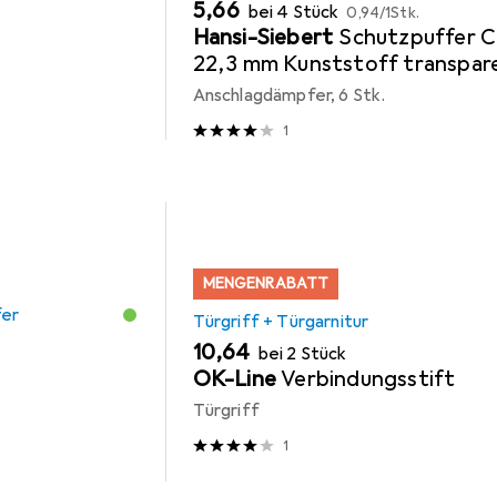
EUR
EUR
5,66
bei 4 Stück
0,94
/
1Stk.
Hansi-Siebert
Schutzpuffer C
22,3 mm Kunststoff transpar
Sofo selbstklebend
Anschlagdämpfer, 6 Stk.
1
MENGENRABATT
fer
Türgriff + Türgarnitur
EUR
10,64
bei 2 Stück
OK-Line
Verbindungsstift
Türgriff
1