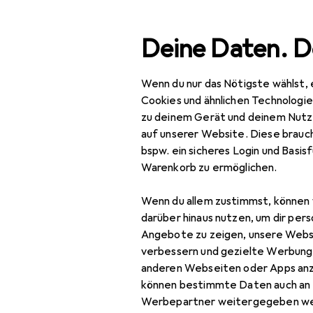
Suche
Deine Daten. D
Wenn du nur das Nötigste wählst, 
Navigation nach Kategorien
Gesamtsortiment
Baumarkt + Garten
Bau
Gesamtsortiment
Cookies und ähnlichen Technologi
zu deinem Gerät und deinem Nutz
EU
79
Baumarkt + Garten
auf unserer Website. Diese brauch
Gl
bspw. ein sicheres Login und Basis
Bauen + Renovieren
Tür
Warenkorb zu ermöglichen.
Eisenwaren
Wenn du allem zustimmst, können 
Türbeschlag
Zubehör für
darüber hinaus nutzen, um dir pers
Angebote zu zeigen, unsere Webs
Türband
verbessern und gezielte Werbung
Hier findest du passendes
anderen Webseiten oder Apps an
Türdichtung
Türgarnitur.
können bestimmte Daten auch an 
Türgriff +
Werbepartner weitergegeben we