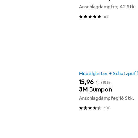
Anschlagdämpfer, 42 Stk.
62
Möbelgleiter + Schutzpuf
EUR
EUR
15,96
1,–
/
1Stk.
3M
Bumpon
Anschlagdämpfer, 16 Stk.
130