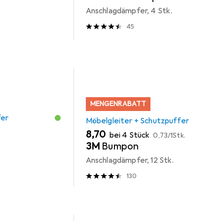
Anschlagdämpfer, 4 Stk.
45
MENGENRABATT
fer
Möbelgleiter + Schutzpuffer
EUR
EUR
8,70
bei 4 Stück
0,73
/
1Stk.
3M
Bumpon
Anschlagdämpfer, 12 Stk.
130