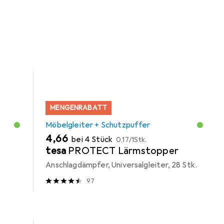
MENGENRABATT
Möbelgleiter + Schutzpuffer
EUR
EUR
4,66
bei 4 Stück
0,17
/
1Stk.
tesa
PROTECT Lärmstopper
Anschlagdämpfer, Universalgleiter, 28 Stk.
97