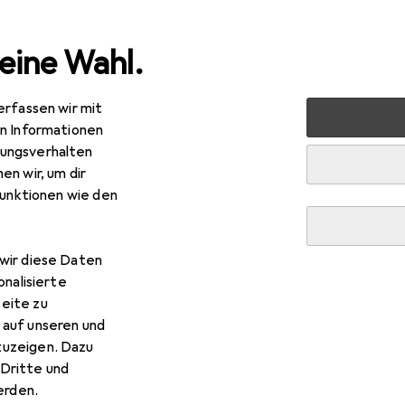
eine Wahl.
erfassen wir mit
en + Renovieren
Eisenwaren
Türbeschlag
Türgriff +
en Informationen
ungsverhalten
R
,90
en wir, um dir
utz
Türdrücker 5056 Berlin
funktionen wie den
griff
wir diese Daten
 Glutz Türdrücker 5056 Berli
onalisierte
eite zu
 auf unseren und
 Zubehör zum Produkt Glutz Türdrücker 5056 Berlin aus den Ka
zuzeigen. Dazu
Dritte und
rden.