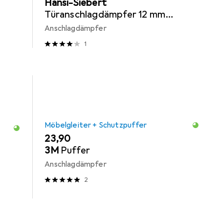
Hansi-Siebert
Türanschlagdämpfer 12 mm
Kunststoff klar selbstklebend
Anschlagdämpfer
1
Möbelgleiter + Schutzpuffer
EUR
23,90
3M
Puffer
Anschlagdämpfer
2