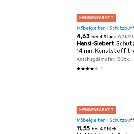
MENGENRABATT
Möbelgleiter + Schutzpuf
EUR
EUR
4,63
bei 4 Stück
0,31
/
1St
Hansi-Siebert
Schutz
14 mm Kunststoff tr
Koni selbstklebend
Anschlagdämpfer, 15 Stk.
1
MENGENRABATT
Möbelgleiter + Schutzpuf
EUR
11,55
bei 4 Stück