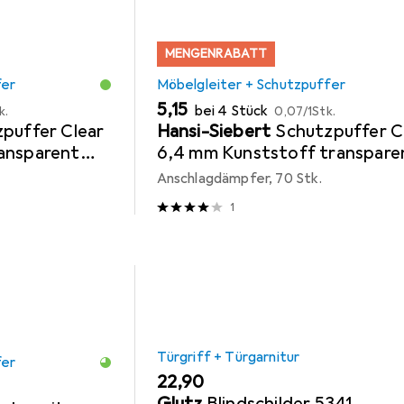
MENGENRABATT
fer
Möbelgleiter + Schutzpuffer
EUR
EUR
5,15
bei 4 Stück
k.
0,07
/
1Stk.
puffer Clear
Hansi-Siebert
Schutzpuffer C
ansparent
6,4 mm Kunststoff transpare
Linse selbstklebend
Anschlagdämpfer, 70 Stk.
1
Türgriff + Türgarnitur
fer
EUR
22,90
Glutz
Blindschilder 5341