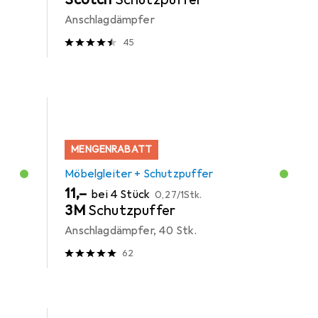
Anschlagdämpfer
45
MENGENRABATT
Möbelgleiter + Schutzpuffer
EUR
EUR
11,–
bei 4 Stück
0,27
/
1Stk.
3M
Schutzpuffer
Anschlagdämpfer, 40 Stk.
62