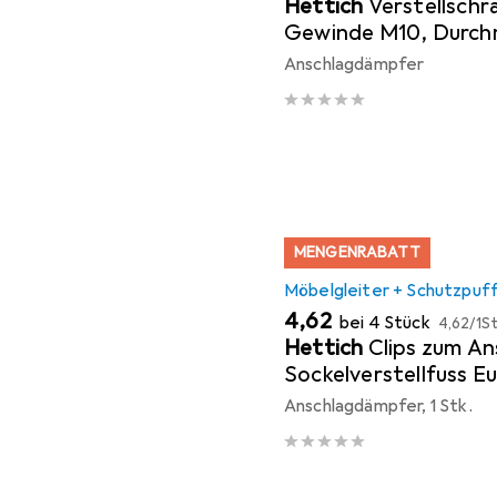
Hettich
Verstellschr
Gewinde M10, Durc
Anschlagdämpfer
MENGENRABATT
Möbelgleiter + Schutzpuf
EUR
EUR
4,62
bei 4 Stück
4,62
/
1St
Hettich
Clips zum An
Sockelverstellfuss E
Anschlagdämpfer, 1 Stk.