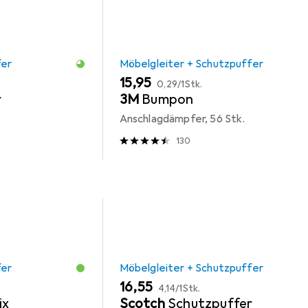
fer
Möbelgleiter + Schutzpuffer
EUR
EUR
15,95
0,29
/
1Stk.
r
3M
Bumpon
Anschlagdämpfer, 56 Stk.
130
fer
Möbelgleiter + Schutzpuffer
EUR
EUR
16,55
4,14
/
1Stk.
ix
Scotch
Schutzpuffer