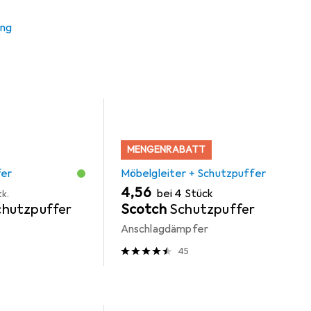
r + Schutzpuffer
Türgriff + Türgarnitur
Glutz
ung
MENGENRABATT
fer
Möbelgleiter + Schutzpuffer
EUR
4,56
bei 4 Stück
tk.
hutzpuffer
Scotch
Schutzpuffer
Anschlagdämpfer
45