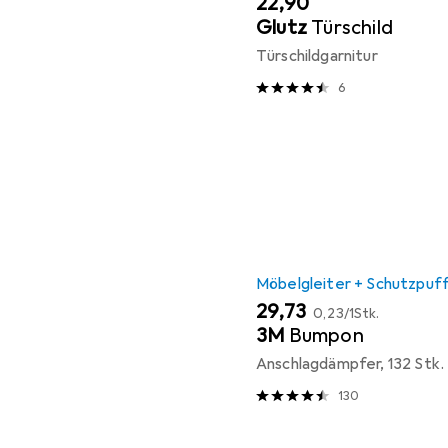
EUR
22,90
Glutz
Türschild
Türschildgarnitur
6
Möbelgleiter + Schutzpuf
EUR
EUR
29,73
0,23
/
1Stk.
3M
Bumpon
Anschlagdämpfer, 132 Stk.
130