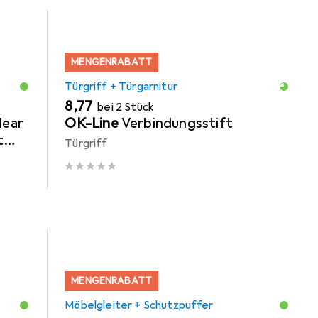
MENGENRABATT
Türgriff + Türgarnitur
EUR
8,77
bei 2 Stück
lear
OK-Line
Verbindungsstift
t
Türgriff
MENGENRABATT
Möbelgleiter + Schutzpuffer