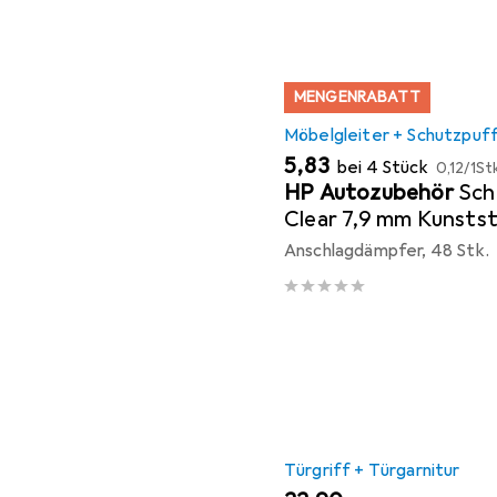
MENGENRABATT
Möbelgleiter + Schutzpuf
EUR
EUR
5,83
bei 4 Stück
0,12
/
1St
HP Autozubehör
Sch
Clear 7,9 mm Kunsts
transparent Linse se
Anschlagdämpfer, 48 Stk.
Türgriff + Türgarnitur