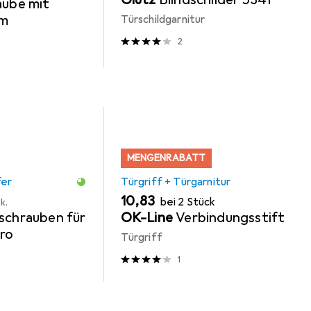
aube mit
hm
Türschildgarnitur
2
MENGENRABATT
fer
Türgriff + Türgarnitur
EUR
10,83
bei 2 Stück
k.
schrauben für
OK-Line
Verbindungsstift
uro
Türgriff
1