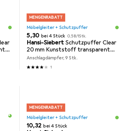
MENGENRABATT
Möbelgleiter + Schutzpuffer
EUR
EUR
5,30
bei 4 Stück
0,58
/
1Stk.
lear
Hansi-Siebert
Schutzpuffer Clear
nt
20 mm Kunststoff transparent
Koni selbstklebend
Anschlagdämpfer, 9 Stk.
1
MENGENRABATT
Möbelgleiter + Schutzpuffer
EUR
10,32
bei 4 Stück