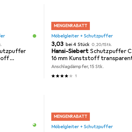
MENGENRABATT
fer
Möbelgleiter + Schutzpuffer
EUR
EUR
3,03
bei 4 Stück
k.
0,20
/
1Stk.
utzpuffer
Hansi-Siebert
Schutzpuffer C
toff
16 mm Kunststoff transparen
lbstklebend
Linse selbstklebend
Anschlagdämpfer, 15 Stk.
1
MENGENRABATT
Möbelgleiter + Schutzpuffer