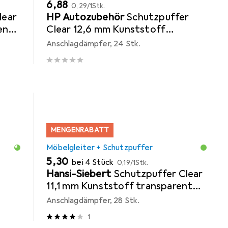
EUR
EUR
6,88
0,29
/
1Stk.
lear
HP Autozubehör
Schutzpuffer
ent
Clear 12,6 mm Kunststoff
transparent Quadrat
Anschlagdämpfer, 24 Stk.
selbstklebend
MENGENRABATT
Möbelgleiter + Schutzpuffer
EUR
EUR
5,30
bei 4 Stück
0,19
/
1Stk.
Hansi-Siebert
Schutzpuffer Clear
11,1 mm Kunststoff transparent
Linse selbstklebend
Anschlagdämpfer, 28 Stk.
1