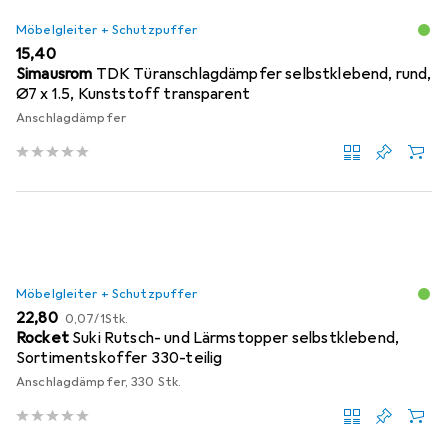
Möbelgleiter + Schutzpuffer
EUR
15,40
Simausrom
TDK Türanschlagdämpfer selbstklebend, rund,
Ø7 x 1.5, Kunststoff transparent
Anschlagdämpfer
Möbelgleiter + Schutzpuffer
EUR
EUR
22,80
0,07
/
1Stk.
Rocket
Suki Rutsch- und Lärmstopper selbstklebend,
Sortimentskoffer 330-teilig
Anschlagdämpfer, 330 Stk.