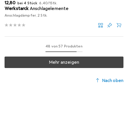
EUR
EUR
12,80
bei 4 Stück
6,40
/
1Stk.
Werkstarck
Anschlagelemente
Anschlagdämpfer, 2 Stk.
48 von 57 Produkten
Mehr anzeigen
Nach oben