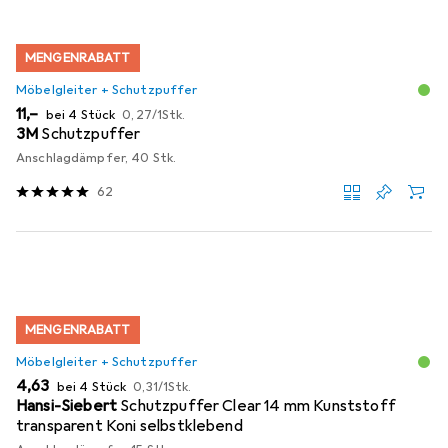
MENGENRABATT
Möbelgleiter + Schutzpuffer
EUR
EUR
11,–
bei 4 Stück
0,27
/
1Stk.
3M
Schutzpuffer
Anschlagdämpfer, 40 Stk.
62
MENGENRABATT
Möbelgleiter + Schutzpuffer
EUR
EUR
4,63
bei 4 Stück
0,31
/
1Stk.
Hansi-Siebert
Schutzpuffer Clear 14 mm Kunststoff
transparent Koni selbstklebend