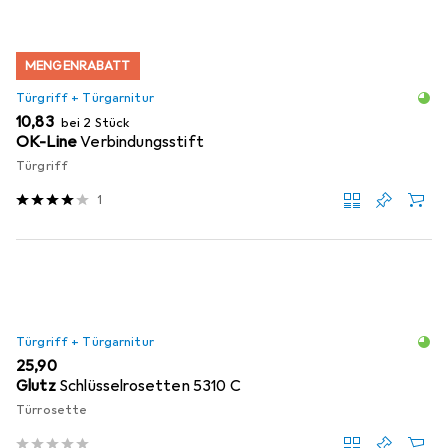
MENGENRABATT
Türgriff + Türgarnitur
EUR
10,83
bei 2 Stück
OK-Line
Verbindungsstift
Türgriff
1
Türgriff + Türgarnitur
EUR
25,90
Glutz
Schlüsselrosetten 5310 C
Türrosette