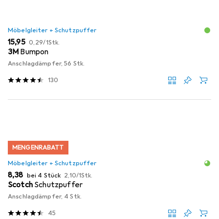
Möbelgleiter + Schutzpuffer
EUR
EUR
15,95
0,29
/
1Stk.
3M
Bumpon
Anschlagdämpfer, 56 Stk.
130
MENGENRABATT
Möbelgleiter + Schutzpuffer
EUR
EUR
8,38
bei 4 Stück
2,10
/
1Stk.
Scotch
Schutzpuffer
Anschlagdämpfer, 4 Stk.
45