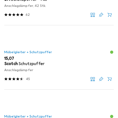
Anschlagdämpfer, 42 Stk.
62
Möbelgleiter + Schutzpuffer
EUR
15,07
Scotch
Schutzpuffer
Anschlagdämpfer
45
Möbelgleiter + Schutzpuffer