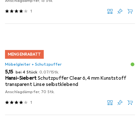
Anschlagdämpfer, 15 Stk.
1
MENGENRABATT
Möbelgleiter + Schutzpuffer
EUR
EUR
5,15
bei 4 Stück
0,07
/
1Stk.
Hansi-Siebert
Schutzpuffer Clear 6,4 mm Kunststoff
transparent Linse selbstklebend
Anschlagdämpfer, 70 Stk.
1