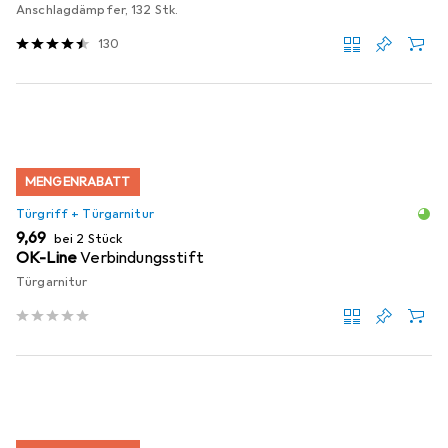
Anschlagdämpfer, 132 Stk.
130
MENGENRABATT
Türgriff + Türgarnitur
EUR
9,69
bei 2 Stück
OK-Line
Verbindungsstift
Türgarnitur