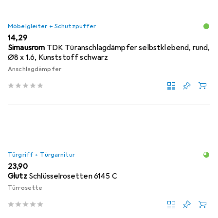
Möbelgleiter + Schutzpuffer
EUR
14,29
Simausrom
TDK Türanschlagdämpfer selbstklebend, rund,
Ø8 x 1.6, Kunststoff schwarz
Anschlagdämpfer
Türgriff + Türgarnitur
EUR
23,90
Glutz
Schlüsselrosetten 6145 C
Türrosette