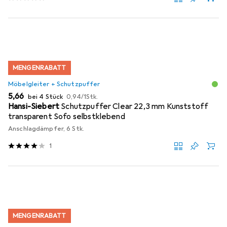
MENGENRABATT
Möbelgleiter + Schutzpuffer
EUR
EUR
5,66
bei 4 Stück
0,94
/
1Stk.
Hansi-Siebert
Schutzpuffer Clear 22,3 mm Kunststoff
transparent Sofo selbstklebend
Anschlagdämpfer, 6 Stk.
1
MENGENRABATT