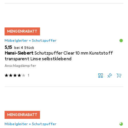
MENGENRABATT
Möbelgleiter + Schutzpuffer
EUR
5,15
bei 4 Stück
Hansi-Siebert
Schutzpuffer Clear 10 mm Kunststoff
transparent Linse selbstklebend
Anschlagdämpfer
1
MENGENRABATT
Möbelgleiter + Schutzpuffer