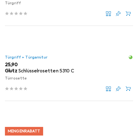
Türgriff
Türgriff + Türgarnitur
EUR
25,90
Glutz
Schlüsselrosetten 5310 C
Türrosette
MENGENRABATT