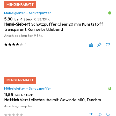
MENGENRABATT
Möbelgleiter + Schutzpuffer
EUR
EUR
5,30
bei 4 Stück
0,58
/
1Stk.
Hansi-Siebert
Schutzpuffer Clear 20 mm Kunststoff
transparent Koni selbstklebend
Anschlagdämpfer, 9 Stk.
1
MENGENRABATT
Möbelgleiter + Schutzpuffer
EUR
11,55
bei 4 Stück
Hettich
Verstellschraube mit Gewinde M10, Durchm
Anschlagdämpfer