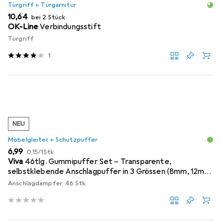
Türgriff + Türgarnitur
EUR
10,64
bei 2 Stück
OK-Line
Verbindungsstift
Türgriff
1
NEU
Möbelgleiter + Schutzpuffer
EUR
EUR
6,99
0,15
/
1Stk.
Viva
46tlg. Gummipuffer Set – Transparente,
selbstklebende Anschlagpuffer in 3 Grössen (8mm, 12mm,
18mm)
Anschlagdämpfer, 46 Stk.