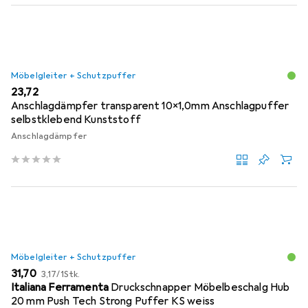
Möbelgleiter + Schutzpuffer
EUR
23,72
Anschlagdämpfer transparent 10x1,0mm Anschlagpuffer
selbstklebend Kunststoff
Anschlagdämpfer
Möbelgleiter + Schutzpuffer
EUR
EUR
31,70
3,17
/
1Stk.
Italiana Ferramenta
Druckschnapper Möbelbeschalg Hub
20 mm Push Tech Strong Puffer KS weiss