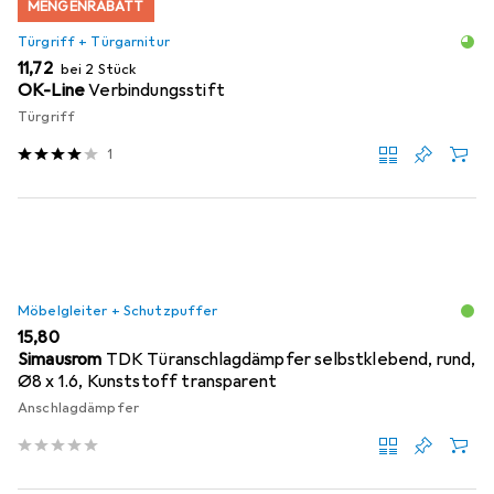
MENGENRABATT
Türgriff + Türgarnitur
EUR
11,72
bei 2 Stück
OK-Line
Verbindungsstift
Türgriff
1
Möbelgleiter + Schutzpuffer
EUR
15,80
Simausrom
TDK Türanschlagdämpfer selbstklebend, rund,
Ø8 x 1.6, Kunststoff transparent
Anschlagdämpfer