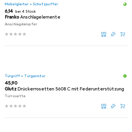
Möbelgleiter + Schutzpuffer
EUR
6,14
bei 4 Stück
Franko
Anschlagelemente
Anschlagdämpfer
Türgriff + Türgarnitur
EUR
45,90
Glutz
Drückerrosetten 5608 C mit Federunterstützung
Türrosette