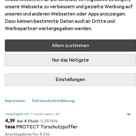
unsere Webseite zu verbessern und gezielte Werbung auf
Hier findest du passendes Zubehör zum Produkt Glutz
unseren und anderen Webseiten oder Apps anzuzeigen.
Türdrücker-Lochteile 50921 München aus den Kategorien
Dazu können bestimmte Daten auch an Dritte und
Möbelgleiter + Schutzpuffer und Türgriff + Türgarnitur.
Werbepartner weitergegeben werden.
Allem zustimmen
Beliebt
Möbelgleiter + Schutzpuffer
Türgriff + Türgarni
Nur das Nötigste
Relevanz
Produktliste
Einstellungen
Impressum
Datenschutzerklärung
MENGENRABATT
Möbelgleiter + Schutzpuffer
EUR
EUR
4,39
bei 4 Stück
0,55
/
1Stk.
tesa
PROTECT Türschutzpuffer
Anschlagdämpfer, 8 Stk.