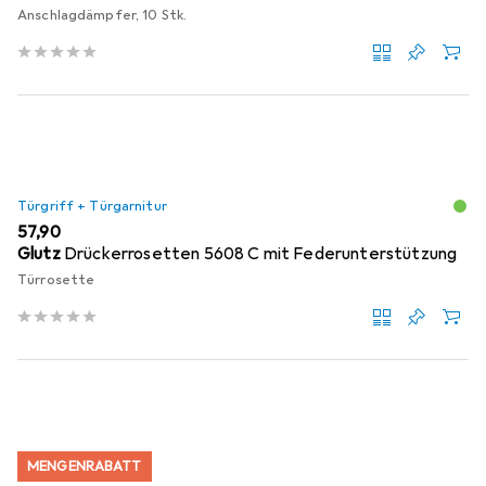
Anschlagdämpfer, 10 Stk.
Türgriff + Türgarnitur
EUR
57,90
Glutz
Drückerrosetten 5608 C mit Federunterstützung
Türrosette
MENGENRABATT