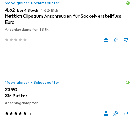
Möbelgleiter + Schutzpuffer
EUR
EUR
4,62
bei 4 Stück
4,62
/
1Stk.
Hettich
Clips zum Anschrauben für Sockelverstellfuss
Euro
Anschlagdämpfer, 1 Stk.
Möbelgleiter + Schutzpuffer
EUR
23,90
3M
Puffer
Anschlagdämpfer
2