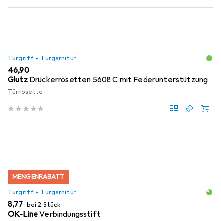
Türgriff + Türgarnitur
EUR
46,90
Glutz
Drückerrosetten 5608 C mit Federunterstützung
Türrosette
MENGENRABATT
Türgriff + Türgarnitur
EUR
8,77
bei 2 Stück
OK-Line
Verbindungsstift