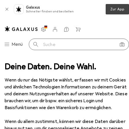
Galaxus
Zur App
Schneller finden und bestellen
Einstellungen
Kundenkonto
Vergleichslisten
Merklisten
Warenkorb
Navigation nach Kategorien
Menü
Suche
rgarnitur
Deine Daten. Deine Wahl.
Glutz Türdrücker-Lochteile 50921 München
Zubehör
EUR
86,90
Wenn du nur das Nötigste wählst, erfassen wir mit Cookies
Glutz
Türdrücker-Lochteile 50921
und ähnlichen Technologien Informationen zu deinem Gerät
München
und deinem Nutzungsverhalten auf unserer Website. Diese
Türgarnitur
brauchen wir, um dir bspw. ein sicheres Login und
Basisfunktionen wie den Warenkorb zu ermöglichen.
Zubehör für Glutz Türdrücker-
Wenn du allem zustimmst, können wir diese Daten darüber
Lochteile 50921 München
hinaus nutzen, um dir personalisierte Angebote zu zeigen,