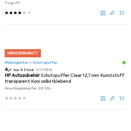
Türgriff
1
MENGENRABATT
Möbelgleiter + Schutzpuffer
EUR
EUR
4,–
bei 4 Stück
0,17
/
1Stk.
HP Autozubehör
Schutzpuffer Clear 12,7 mm Kunststoff
transparent Koni selbstklebend
Anschlagdämpfer, 24 Stk.