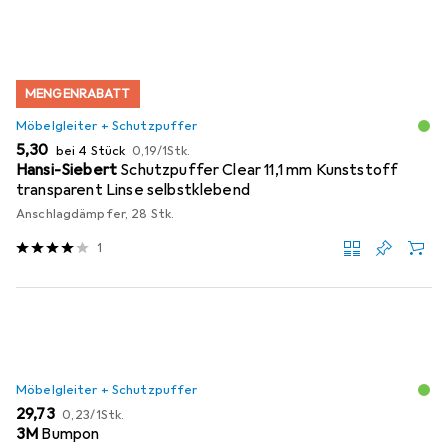
MENGENRABATT
Möbelgleiter + Schutzpuffer
EUR
EUR
5,30
bei 4 Stück
0,19
/
1Stk.
Hansi-Siebert
Schutzpuffer Clear 11,1 mm Kunststoff
transparent Linse selbstklebend
Anschlagdämpfer, 28 Stk.
1
Möbelgleiter + Schutzpuffer
EUR
EUR
29,73
0,23
/
1Stk.
3M
Bumpon