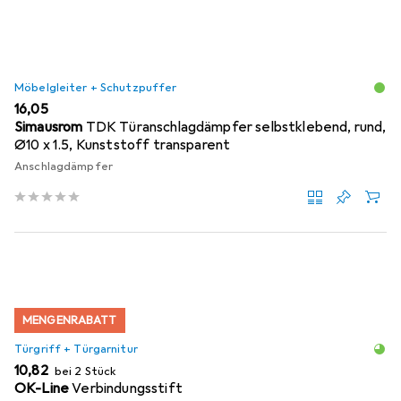
Möbelgleiter + Schutzpuffer
EUR
16,05
Simausrom
TDK Türanschlagdämpfer selbstklebend, rund,
Ø10 x 1.5, Kunststoff transparent
Anschlagdämpfer
MENGENRABATT
Türgriff + Türgarnitur
EUR
10,82
bei 2 Stück
OK-Line
Verbindungsstift