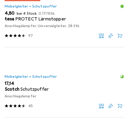
Möbelgleiter + Schutzpuffer
EUR
EUR
4,80
bei 4 Stück
0,17
/
1Stk.
tesa
PROTECT Lärmstopper
Anschlagdämpfer, Universalgleiter, 28 Stk.
97
Möbelgleiter + Schutzpuffer
EUR
17,14
Scotch
Schutzpuffer
Anschlagdämpfer
45