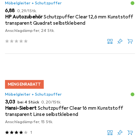
Möbelgleiter + Schutzpuffer
EUR
EUR
6,88
0,29
/
1Stk.
HP Autozubehör
Schutzpuffer Clear 12,6 mm Kunststoff
transparent Quadrat selbstklebend
Anschlagdämpfer, 24 Stk.
MENGENRABATT
Möbelgleiter + Schutzpuffer
EUR
EUR
3,03
bei 4 Stück
0,20
/
1Stk.
Hansi-Siebert
Schutzpuffer Clear 16 mm Kunststoff
transparent Linse selbstklebend
Anschlagdämpfer, 15 Stk.
1