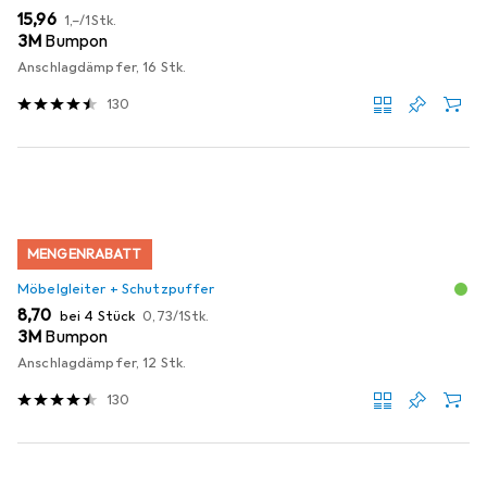
EUR
EUR
15,96
1,–
/
1Stk.
3M
Bumpon
Anschlagdämpfer, 16 Stk.
130
MENGENRABATT
Möbelgleiter + Schutzpuffer
EUR
EUR
8,70
bei 4 Stück
0,73
/
1Stk.
3M
Bumpon
Anschlagdämpfer, 12 Stk.
130