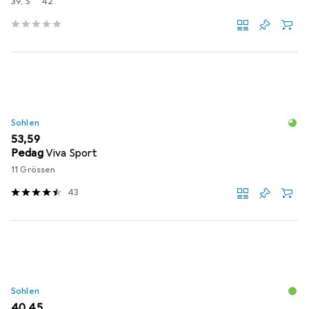
39, S
42
Sohlen
EUR
53,59
Pedag
Viva Sport
11 Grössen
43
Sohlen
EUR
40,45