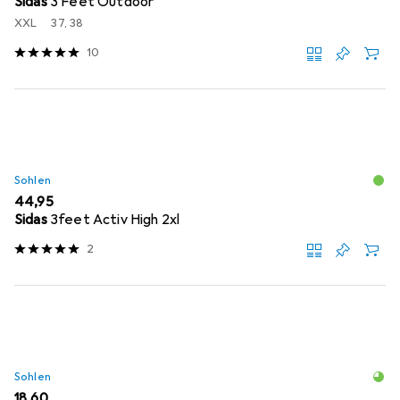
Sidas
3 Feet Outdoor
XXL
37, 38
10
Sohlen
EUR
44,95
Sidas
3feet Activ High 2xl
2
Sohlen
EUR
18,60