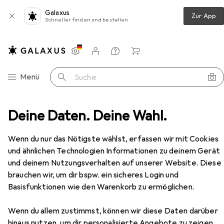
Galaxus
Zur App
Schneller finden und bestellen
Einstellungen
Kundenkonto
Vergleichslisten
Merklisten
Warenkorb
Navigation nach Kategorien
Menü
Suche
Deine Daten. Deine Wahl.
Sicherheitsschuhe
Haix Black Eagle Safety 40 Mid
Zubehör
Wenn du nur das Nötigste wählst, erfassen wir mit Cookies
EUR
161,64
und ähnlichen Technologien Informationen zu deinem Gerät
Haix
Black Eagle Safety 40 Mid
und deinem Nutzungsverhalten auf unserer Website. Diese
S3, 41
brauchen wir, um dir bspw. ein sicheres Login und
Basisfunktionen wie den Warenkorb zu ermöglichen.
Wenn du allem zustimmst, können wir diese Daten darüber
Zubehör für Haix Black Eagle
hinaus nutzen, um dir personalisierte Angebote zu zeigen,