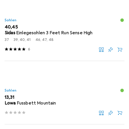
Sohlen
EUR
40,45
Sidas
Einlegesohlen 3 Feet Run Sense High
37
39, 40, 41
46, 47, 48
6
Sohlen
EUR
13,31
Lowa
Fussbett Mountain