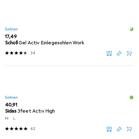
Sohlen
EUR
17,49
Scholl
Gel Activ Einlegesohlen Work
34
Sohlen
EUR
40,91
Sidas
3feet Activ High
M
L
42