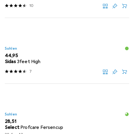
10
Sohlen
EUR
44,95
Sidas
3feet High
7
Sohlen
EUR
28,51
Select
Profcare Fersencup