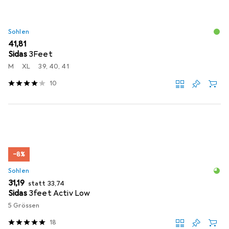
Sohlen
EUR
41,81
Sidas
3Feet
M
XL
39, 40, 41
10
−8%
Sohlen
EUR
EUR
31,19
statt
33,74
Sidas
3feet Activ Low
5 Grössen
18