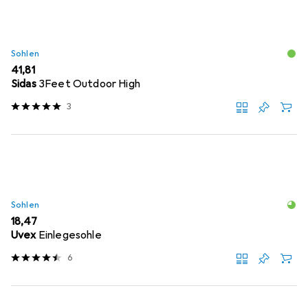
Sohlen
EUR
41,81
Sidas
3Feet Outdoor High
3
Sohlen
EUR
18,47
Uvex
Einlegesohle
6