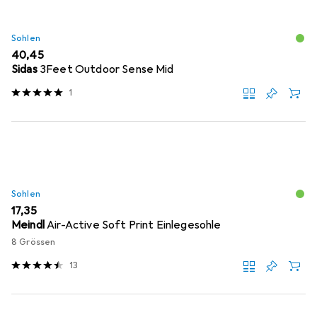
Sohlen
EUR
40,45
Sidas
3Feet Outdoor Sense Mid
1
Sohlen
EUR
17,35
Meindl
Air-Active Soft Print Einlegesohle
8 Grössen
13