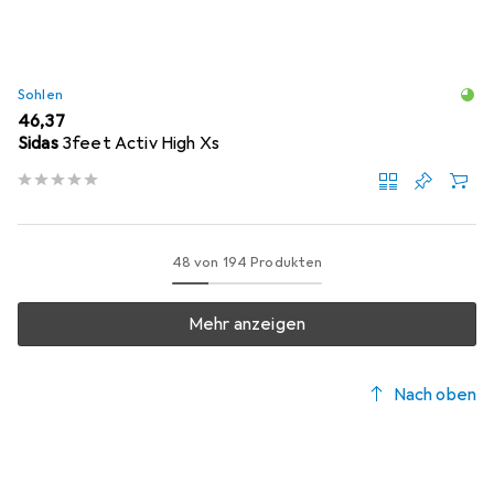
Sohlen
EUR
46,37
Sidas
3feet Activ High Xs
48 von 194 Produkten
Mehr anzeigen
Nach oben