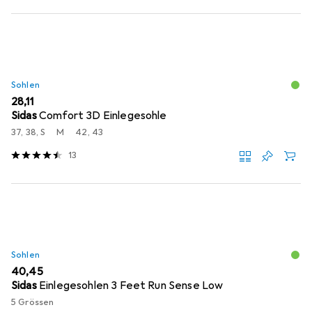
Sohlen
EUR
28,11
Sidas
Comfort 3D Einlegesohle
37, 38, S
M
42, 43
13
Sohlen
EUR
40,45
Sidas
Einlegesohlen 3 Feet Run Sense Low
5 Grössen