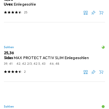
Uvex
Einlegesohle
25
Sohlen
EUR
25,36
Sidas
MAX PROTECT ACTIV SLIM Einlegesohlen
39, 41
42, 42 2/3, 42.5, 43
46, 48
2
Sohlen