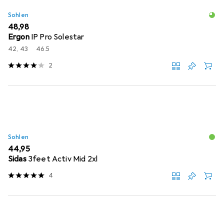
Sohlen
EUR
48,98
Ergon
IP Pro Solestar
42, 43
46.5
2
Sohlen
EUR
44,95
Sidas
3feet Activ Mid 2xl
4