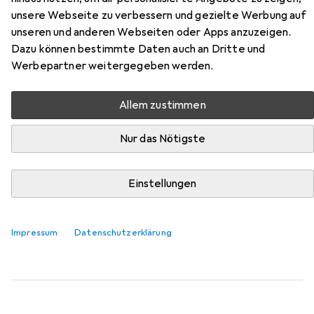
Safety 40 Mid
unsere Webseite zu verbessern und gezielte Werbung auf
unseren und anderen Webseiten oder Apps anzuzeigen.
Dazu können bestimmte Daten auch an Dritte und
Hier findest du passendes Zubehör zum Produkt Haix
Werbepartner weitergegeben werden.
Black Eagle Safety 40 Mid aus der Kategorie Sohlen.
Relevanz
Allem zustimmen
Produktliste
Nur das Nötigste
Sohlen
Einstellungen
EUR
34,95
Sidas
Cushioning Gel 3D
6 Grössen
Impressum
Datenschutzerklärung
217