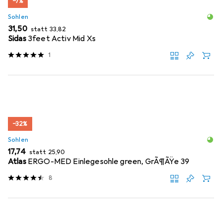
−7%
Sohlen
EUR
EUR
31,50
statt
33,82
Sidas
3feet Activ Mid Xs
1
−32%
Sohlen
EUR
EUR
17,74
statt
25,90
Atlas
ERGO-MED Einlegesohle green, GrÃ¶ÃŸe 39
8