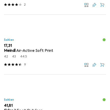
2
Sohlen
EUR
17,31
Meindl
Air-Active Soft Print
42
43
44.5
9
Sohlen
EUR
41,81