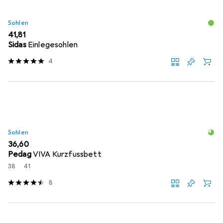
Sohlen
EUR
41,81
Sidas
Einlegesohlen
4
Sohlen
EUR
36,60
Pedag
VIVA Kurzfussbett
38
41
8