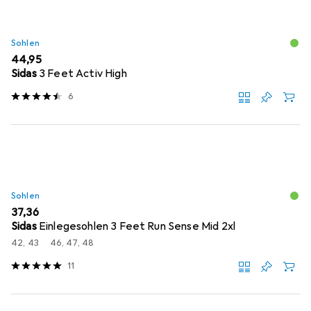
Sohlen
EUR
44,95
Sidas
3 Feet Activ High
6
Sohlen
EUR
37,36
Sidas
Einlegesohlen 3 Feet Run Sense Mid 2xl
42, 43
46, 47, 48
11