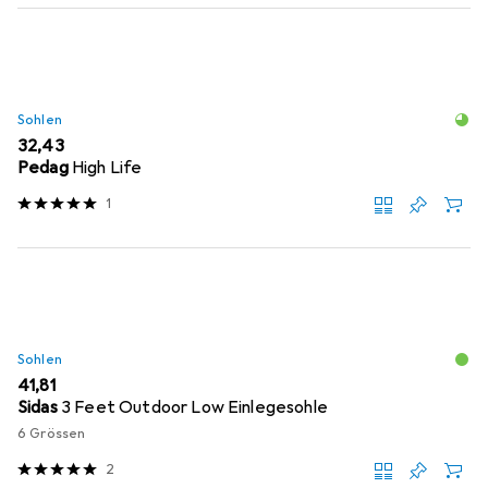
Sohlen
EUR
32,43
Pedag
High Life
1
Sohlen
EUR
41,81
Sidas
3 Feet Outdoor Low Einlegesohle
6 Grössen
2