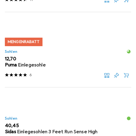
MENGENRABATT
Sohlen
EUR
12,70
Puma
Einlegesohle
6
Sohlen
EUR
40,45
Sidas
Einlegesohlen 3 Feet Run Sense High