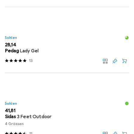
Sohlen
EUR
28,14
Pedag
Lady Gel
13
Sohlen
EUR
41,81
Sidas
3 Feet Outdoor
4 Grössen
11