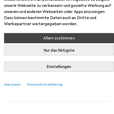
Safety 40 Mid
unsere Webseite zu verbessern und gezielte Werbung auf
unseren und anderen Webseiten oder Apps anzuzeigen.
Dazu können bestimmte Daten auch an Dritte und
Hier findest du passendes Zubehör zum Produkt Haix
Werbepartner weitergegeben werden.
Black Eagle Safety 40 Mid aus der Kategorie Sohlen.
Relevanz
Allem zustimmen
Produktliste
Nur das Nötigste
Sohlen
Einstellungen
EUR
34,95
Sidas
Cushioning Gel 3D
6 Grössen
Impressum
Datenschutzerklärung
217