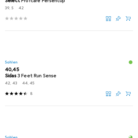
Select
Profcare Fersencup
39, S
42
Sohlen
EUR
40,45
Sidas
3 Feet Run Sense
42, 43
44, 45
8
Sohlen