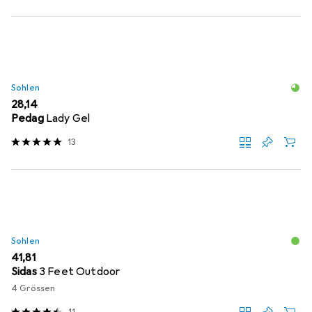
Sohlen
EUR
28,14
Pedag
Lady Gel
13
Sohlen
EUR
41,81
Sidas
3 Feet Outdoor
4 Grössen
11