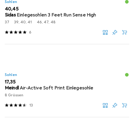
Sohlen
EUR
40,45
Sidas
Einlegesohlen 3 Feet Run Sense High
37
39, 40, 41
46, 47, 48
6
Sohlen
EUR
17,35
Meindl
Air-Active Soft Print Einlegesohle
8 Grössen
13