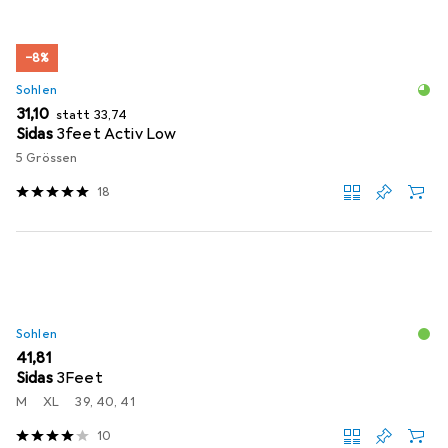
−8%
Sohlen
EUR
EUR
31,10
statt
33,74
Sidas
3feet Activ Low
5 Grössen
18
Sohlen
EUR
41,81
Sidas
3Feet
M
XL
39, 40, 41
10