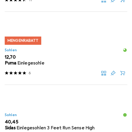
MENGENRABATT
Sohlen
EUR
12,70
Puma
Einlegesohle
6
Sohlen
EUR
40,45
Sidas
Einlegesohlen 3 Feet Run Sense High