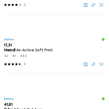
2
Sohlen
EUR
17,31
Meindl
Air-Active Soft Print
42
43
44.5
9
Sohlen
EUR
41,81