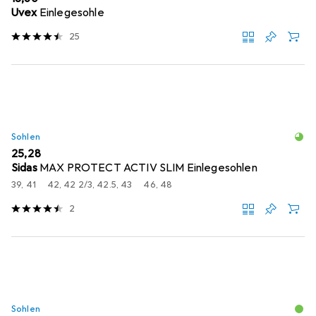
Uvex
Einlegesohle
25
Sohlen
EUR
25,28
Sidas
MAX PROTECT ACTIV SLIM Einlegesohlen
39, 41
42, 42 2/3, 42.5, 43
46, 48
2
Sohlen