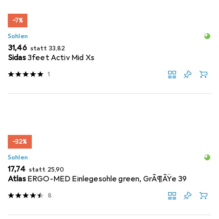
−7%
Sohlen
EUR
EUR
31,46
statt
33,82
Sidas
3feet Activ Mid Xs
1
−32%
Sohlen
EUR
EUR
17,74
statt
25,90
Atlas
ERGO-MED Einlegesohle green, GrÃ¶ÃŸe 39
8