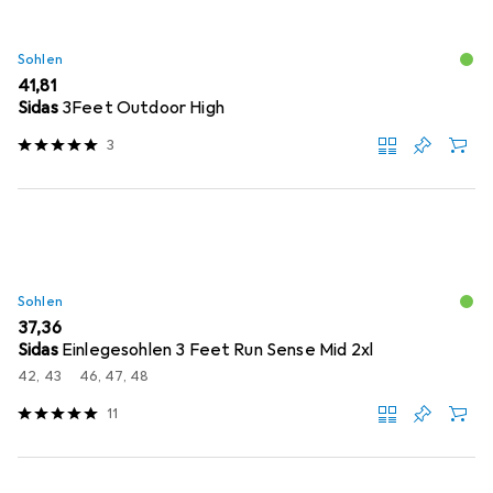
Sohlen
EUR
41,81
Sidas
3Feet Outdoor High
3
Sohlen
EUR
37,36
Sidas
Einlegesohlen 3 Feet Run Sense Mid 2xl
42, 43
46, 47, 48
11