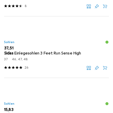
8
Sohlen
EUR
37,51
Sidas
Einlegesohlen 3 Feet Run Sense High
37
46, 47, 48
26
Sohlen
EUR
15,83