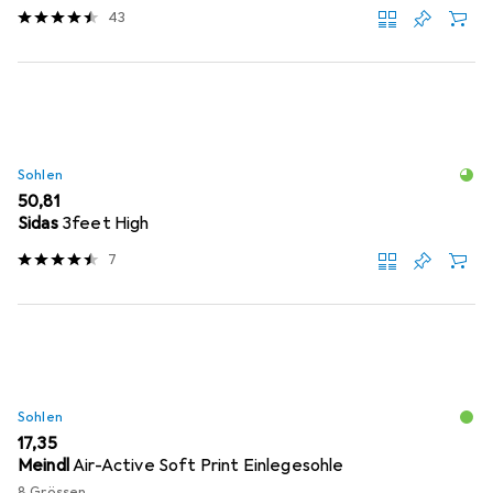
43
Sohlen
EUR
50,81
Sidas
3feet High
7
Sohlen
EUR
17,35
Meindl
Air-Active Soft Print Einlegesohle
8 Grössen