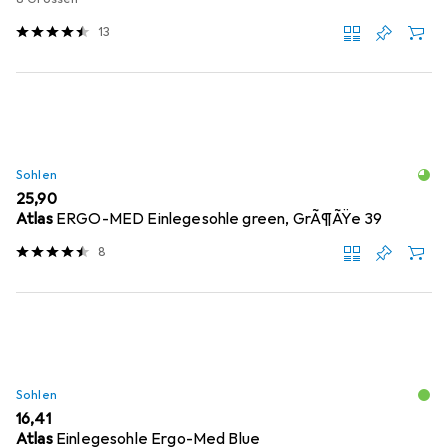
13
Sohlen
EUR
25,90
Atlas
ERGO-MED Einlegesohle green, GrÃ¶ÃŸe 39
8
Sohlen
EUR
16,41
Atlas
Einlegesohle Ergo-Med Blue