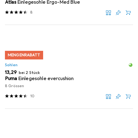
Atlas
Einlegesohle Ergo-Med Blue
8
MENGENRABATT
Sohlen
EUR
13,29
bei 2 Stück
Puma
Einlegesohle evercushion
8 Grössen
10