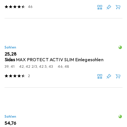
46
Sohlen
EUR
25,28
Sidas
MAX PROTECT ACTIV SLIM Einlegesohlen
39, 41
42, 42 2/3, 42.5, 43
46, 48
2
Sohlen
EUR
54,76