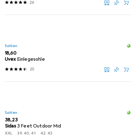
26
Sohlen
EUR
18,60
Uvex
Einlegesohle
25
Sohlen
EUR
38,23
Sidas
3 Feet Outdoor Mid
XXL
39, 40, 41
42, 43