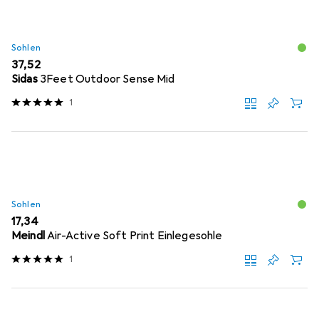
Sohlen
EUR
37,52
Sidas
3Feet Outdoor Sense Mid
1
Sohlen
EUR
17,34
Meindl
Air-Active Soft Print Einlegesohle
1