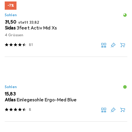
−7%
Sohlen
EUR
EUR
31,50
statt
33,82
Sidas
3feet Activ Mid Xs
4 Grössen
81
Sohlen
EUR
15,83
Atlas
Einlegesohle Ergo-Med Blue
8