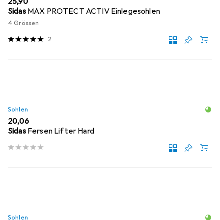
EUR
25,90
Sidas
MAX PROTECT ACTIV Einlegesohlen
4 Grössen
2
Sohlen
EUR
20,06
Sidas
Fersen Lifter Hard
Sohlen