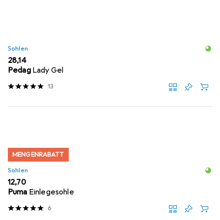
Sohlen
EUR
28,14
Pedag
Lady Gel
13
MENGENRABATT
Sohlen
EUR
12,70
Puma
Einlegesohle
6