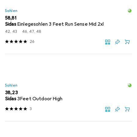
Sohlen
EUR
58,81
Sidas
Einlegesohlen 3 Feet Run Sense Mid 2xl
42, 43
46, 47, 48
26
Sohlen
EUR
38,23
Sidas
3Feet Outdoor High
3