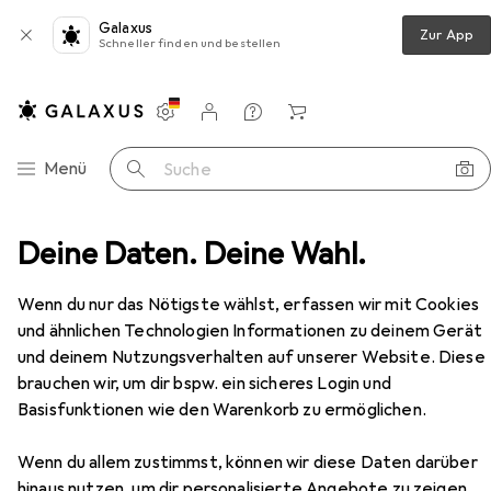
Galaxus
Zur App
Schneller finden und bestellen
Einstellungen
Kundenkonto
Vergleichslisten
Merklisten
Warenkorb
Navigation nach Kategorien
Menü
Suche
ung
Deine Daten. Deine Wahl.
Sicherheitsschuhe
Haix Black Eagle Safety 40
Zubehör
Wenn du nur das Nötigste wählst, erfassen wir mit Cookies
EUR
169,37
und ähnlichen Technologien Informationen zu deinem Gerät
Haix
Black Eagle Safety 40
und deinem Nutzungsverhalten auf unserer Website. Diese
S3, 42
brauchen wir, um dir bspw. ein sicheres Login und
Basisfunktionen wie den Warenkorb zu ermöglichen.
Wenn du allem zustimmst, können wir diese Daten darüber
Zubehör für Haix Black Eagle
hinaus nutzen, um dir personalisierte Angebote zu zeigen,