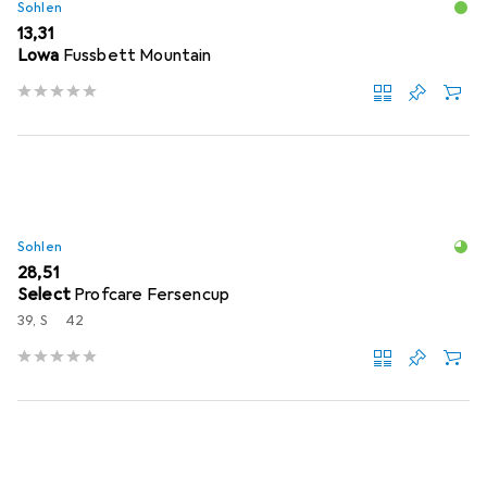
Sohlen
EUR
13,31
Lowa
Fussbett Mountain
Sohlen
EUR
28,51
Select
Profcare Fersencup
39, S
42