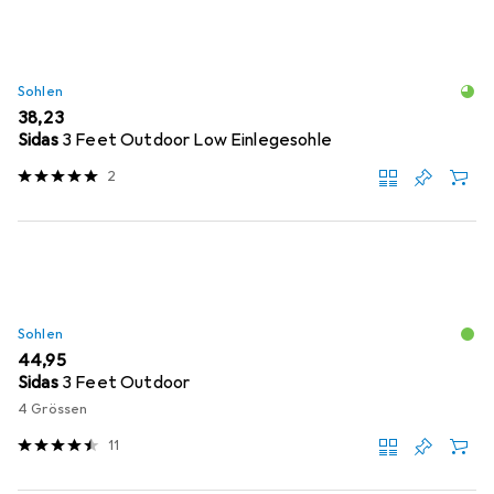
Sohlen
EUR
38,23
Sidas
3 Feet Outdoor Low Einlegesohle
2
Sohlen
EUR
44,95
Sidas
3 Feet Outdoor
4 Grössen
11