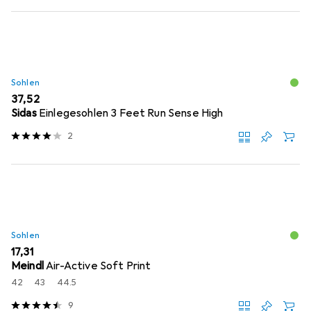
Sohlen
EUR
37,52
Sidas
Einlegesohlen 3 Feet Run Sense High
2
Sohlen
EUR
17,31
Meindl
Air-Active Soft Print
42
43
44.5
9