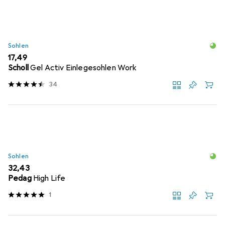
Sohlen
EUR
17,49
Scholl
Gel Activ Einlegesohlen Work
34
Sohlen
EUR
32,43
Pedag
High Life
1