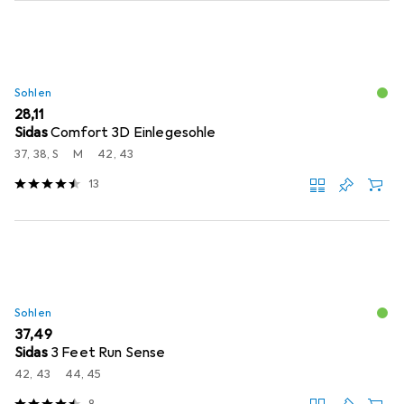
Sohlen
EUR
28,11
Sidas
Comfort 3D Einlegesohle
37, 38, S
M
42, 43
13
Sohlen
EUR
37,49
Sidas
3 Feet Run Sense
42, 43
44, 45