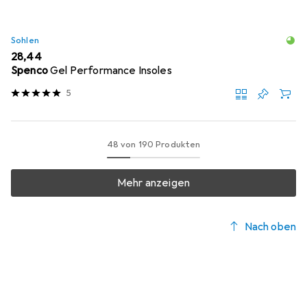
Sohlen
EUR
28,44
Spenco
Gel Performance Insoles
5
48 von 190 Produkten
Mehr anzeigen
Nach oben