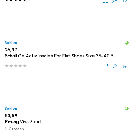
8
Sohlen
EUR
26,37
Scholl
GelActiv Insoles For Flat Shoes Size 35-40.5
Sohlen
EUR
53,59
Pedag
Viva Sport
11 Grössen