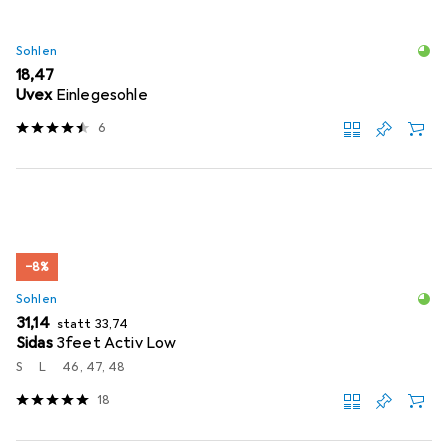
Sohlen
EUR
18,47
Uvex
Einlegesohle
6
−8%
Sohlen
EUR
EUR
31,14
statt
33,74
Sidas
3feet Activ Low
S
L
46, 47, 48
18