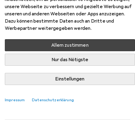
Safety 40
unsere Webseite zu verbessern und gezielte Werbung auf
unseren und anderen Webseiten oder Apps anzuzeigen.
Hier findest du passendes Zubehör zum Produkt Haix
Dazu können bestimmte Daten auch an Dritte und
Black Eagle Safety 40 aus der Kategorie Sohlen.
Werbepartner weitergegeben werden.
Relevanz
Allem zustimmen
Produktliste
Nur das Nötigste
Sohlen
Einstellungen
EUR
32,16
Sidas
Cushioning Gel 3D
5 Grössen
Impressum
Datenschutzerklärung
217