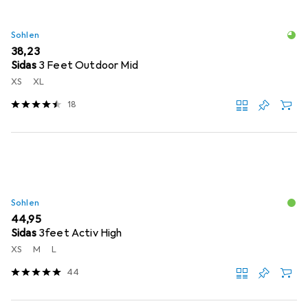
Sohlen
EUR
38,23
Sidas
3 Feet Outdoor Mid
XS
XL
18
Sohlen
EUR
44,95
Sidas
3feet Activ High
XS
M
L
44