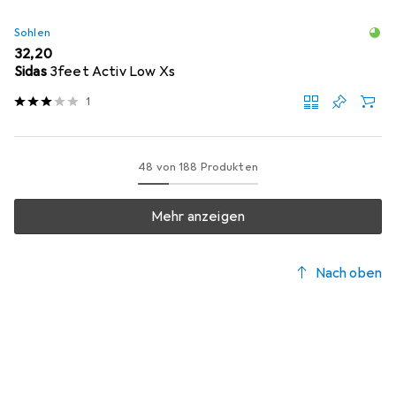
Sohlen
EUR
32,20
Sidas
3feet Activ Low Xs
1
48 von 188 Produkten
Mehr anzeigen
Nach oben