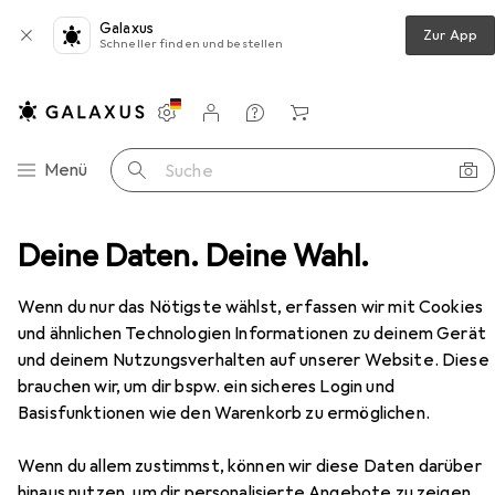
Galaxus
Zur App
Schneller finden und bestellen
Einstellungen
Kundenkonto
Vergleichslisten
Merklisten
Warenkorb
Navigation nach Kategorien
Menü
Suche
ng
Deine Daten. Deine Wahl.
Sicherheitsschuhe
Haix Black Eagle Safety 40.1
Zubehör
EUR
147,33
Wenn du nur das Nötigste wählst, erfassen wir mit Cookies
Haix
Black Eagle Safety 40.1
und ähnlichen Technologien Informationen zu deinem Gerät
S3, 39
und deinem Nutzungsverhalten auf unserer Website. Diese
brauchen wir, um dir bspw. ein sicheres Login und
Basisfunktionen wie den Warenkorb zu ermöglichen.
Zubehör für Haix Black Eagle
Wenn du allem zustimmst, können wir diese Daten darüber
Safety 40.1
hinaus nutzen, um dir personalisierte Angebote zu zeigen,