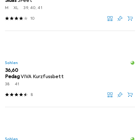
Sidas
3Feet
M
XL
39, 40, 41
10
Sohlen
EUR
36,60
Pedag
VIVA Kurzfussbett
38
41
8
Sohlen