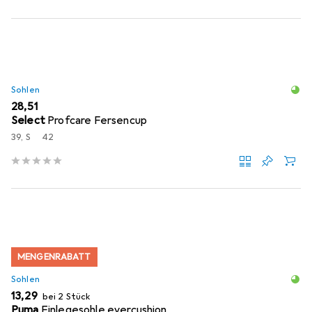
Sohlen
EUR
28,51
Select
Profcare Fersencup
39, S
42
MENGENRABATT
Sohlen
EUR
13,29
bei 2 Stück
Puma
Einlegesohle evercushion