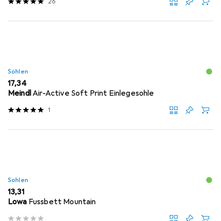
26
Sohlen
EUR
17,34
Meindl
Air-Active Soft Print Einlegesohle
1
Sohlen
EUR
13,31
Lowa
Fussbett Mountain