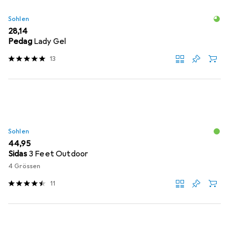
Sohlen
EUR
28,14
Pedag
Lady Gel
13
Sohlen
EUR
44,95
Sidas
3 Feet Outdoor
4 Grössen
11