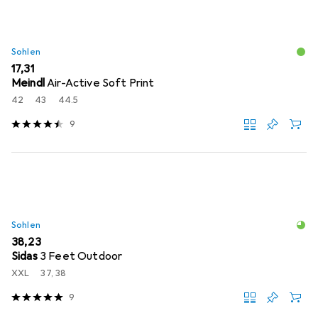
Sohlen
EUR
17,31
Meindl
Air-Active Soft Print
42
43
44.5
9
Sohlen
EUR
38,23
Sidas
3 Feet Outdoor
XXL
37, 38
9