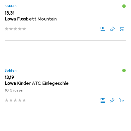
Sohlen
EUR
13,31
Lowa
Fussbett Mountain
Sohlen
EUR
13,19
Lowa
Kinder ATC Einlegesohle
10 Grössen