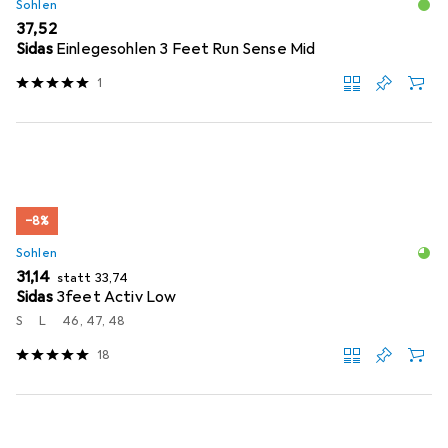
Sohlen
EUR
37,52
Sidas
Einlegesohlen 3 Feet Run Sense Mid
1
−8%
Sohlen
EUR
EUR
31,14
statt
33,74
Sidas
3feet Activ Low
S
L
46, 47, 48
18