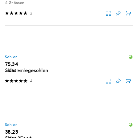
4 Grössen
2
Sohlen
EUR
75,34
Sidas
Einlegesohlen
4
Sohlen
EUR
38,23