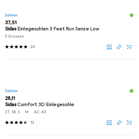
Sohlen
EUR
37,51
Sidas
Einlegesohlen 3 Feet Run Sense Low
5 Grössen
26
Sohlen
EUR
28,11
Sidas
Comfort 3D Einlegesohle
37, 38, S
M
42, 43
13