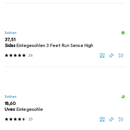
Sohlen
EUR
37,51
Sidas
Einlegesohlen 3 Feet Run Sense High
26
Sohlen
EUR
18,60
Uvex
Einlegesohle
25