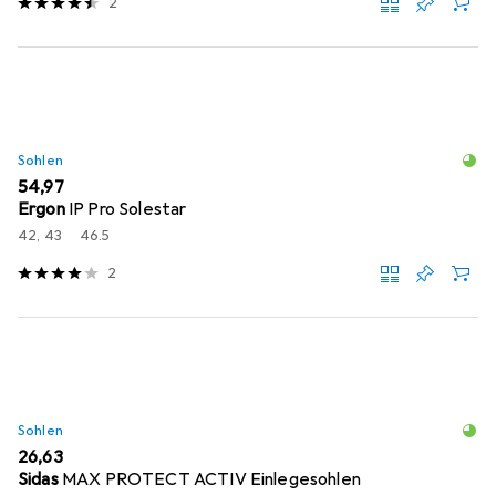
2
Sohlen
EUR
54,97
Ergon
IP Pro Solestar
42, 43
46.5
2
Sohlen
EUR
26,63
Sidas
MAX PROTECT ACTIV Einlegesohlen