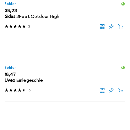
Sohlen
EUR
38,23
Sidas
3Feet Outdoor High
3
Sohlen
EUR
18,47
Uvex
Einlegesohle
6