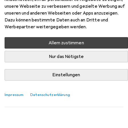
unsere Webseite zu verbessern und gezielte Werbung auf
unseren und anderen Webseiten oder Apps anzuzeigen.
Hier findest du passendes Zubehör zum Produkt Haix
Dazu können bestimmte Daten auch an Dritte und
Black Eagle Safety 40.1 aus der Kategorie Sohlen.
Werbepartner weitergegeben werden.
Relevanz
Produktliste
Allem zustimmen
Nur das Nötigste
Sohlen
EUR
38,23
Einstellungen
Sidas
3 Feet Outdoor Mid
XS
XL
Impressum
Datenschutzerklärung
18