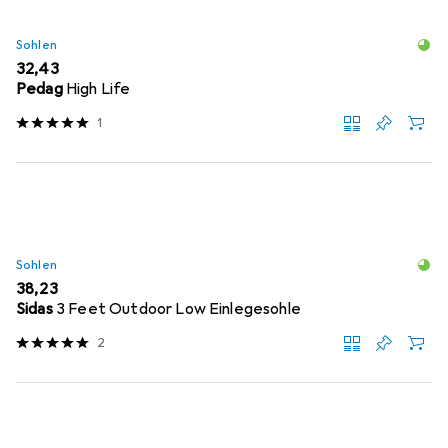
Sohlen
EUR
32,43
Pedag
High Life
1
Sohlen
EUR
38,23
Sidas
3 Feet Outdoor Low Einlegesohle
2