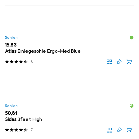
Sohlen
EUR
15,83
Atlas
Einlegesohle Ergo-Med Blue
8
Sohlen
EUR
50,81
Sidas
3feet High
7