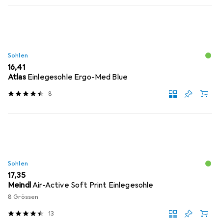
Sohlen
EUR
16,41
Atlas
Einlegesohle Ergo-Med Blue
8
Sohlen
EUR
17,35
Meindl
Air-Active Soft Print Einlegesohle
8 Grössen
13