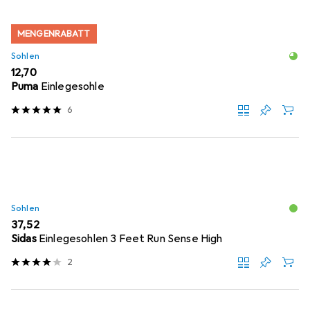
MENGENRABATT
Sohlen
EUR
12,70
Puma
Einlegesohle
6
Sohlen
EUR
37,52
Sidas
Einlegesohlen 3 Feet Run Sense High
2