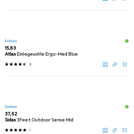
Sohlen
EUR
15,83
Atlas
Einlegesohle Ergo-Med Blue
8
Sohlen
EUR
37,52
Sidas
3Feet Outdoor Sense Mid
1