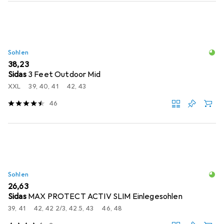
Sohlen
EUR
38,23
Sidas
3 Feet Outdoor Mid
XXL
39, 40, 41
42, 43
46
Sohlen
EUR
26,63
Sidas
MAX PROTECT ACTIV SLIM Einlegesohlen
39, 41
42, 42 2/3, 42.5, 43
46, 48