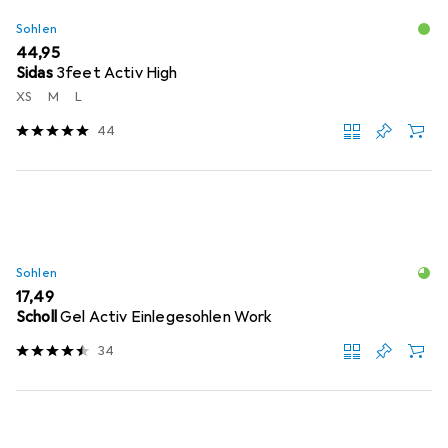
Sohlen
EUR
44,95
Sidas
3feet Activ High
XS
M
L
44
Sohlen
EUR
17,49
Scholl
Gel Activ Einlegesohlen Work
34