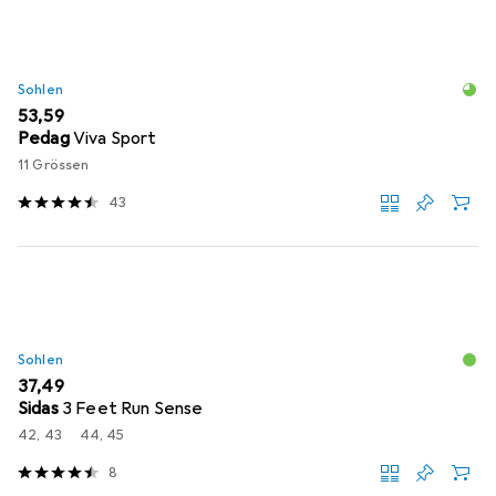
Sohlen
EUR
53,59
Pedag
Viva Sport
11 Grössen
43
Sohlen
EUR
37,49
Sidas
3 Feet Run Sense
42, 43
44, 45
8