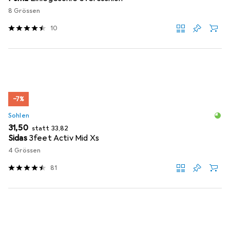
8 Grössen
10
−7%
Sohlen
EUR
EUR
31,50
statt
33,82
Sidas
3feet Activ Mid Xs
4 Grössen
81