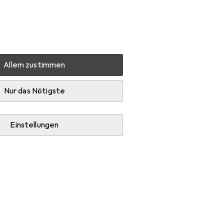
Einstellungen
Kundenkonto
Vergleichslisten
Merklisten
Warenkorb
Anmelden
Allem zustimmen
Sicherheitsschuhe
Haix Protector Pro 2
Zubehör
Nur das Nötigste
Einstellungen