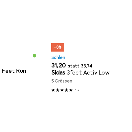
−8%
Sohlen
EUR
EUR
31,20
statt
33,74
3 Feet Run
Sidas
3feet Activ Low
5 Grössen
18