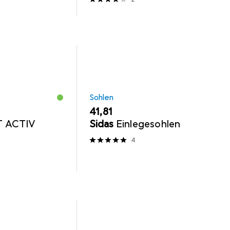
Sohlen
EUR
41,81
 ACTIV
Sidas
Einlegesohlen
4