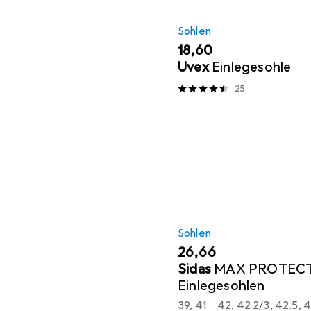
Sohlen
EUR
18,60
Uvex
Einlegesohle
25
Sohlen
EUR
26,66
Sidas
MAX PROTECT
Einlegesohlen
39, 41
42, 42 2/3, 42.5, 