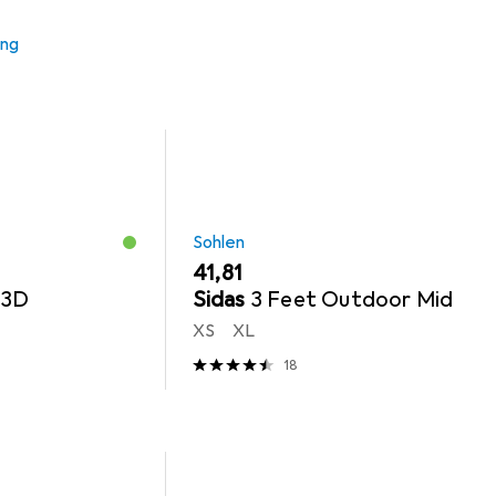
 Zubehör zum Produkt Haix Protector Pro 2 aus der Kategorie 
ung
Sohlen
EUR
41,81
 3D
Sidas
3 Feet Outdoor Mid
XS
XL
18