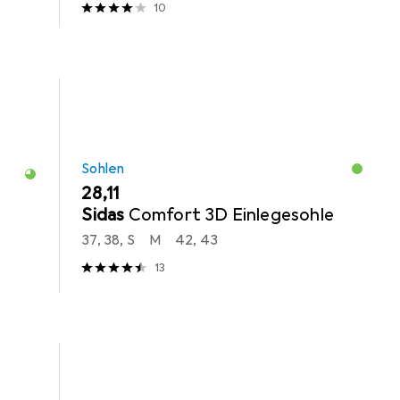
10
Sohlen
EUR
28,11
Sidas
Comfort 3D Einlegesohle
37, 38, S
M
42, 43
13