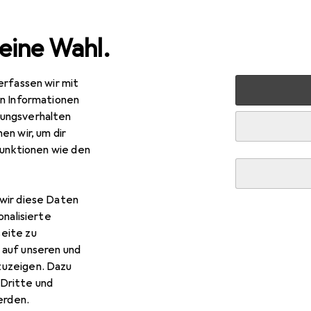
eine Wahl.
erfassen wir mit
en
Sicherheit
Arbeitssicherheit
Arbeitsbekleidung
en Informationen
ungsverhalten
en wir, um dir
funktionen wie den
R
7,84
ix
Protector Pro 2
 44
wir diese Daten
onalisierte
eite zu
 auf unseren und
zuzeigen. Dazu
 Haix Protector Pro 2
Dritte und
rden.