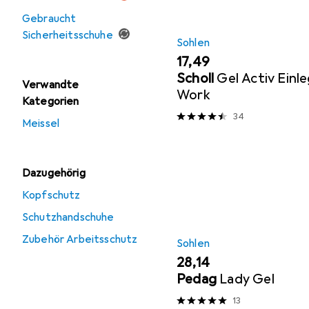
Gebraucht
Sicherheitsschuhe
Sohlen
EUR
17,49
Scholl
Gel Activ Einl
Verwandte
Work
Kategorien
34
Meissel
Dazugehörig
Kopfschutz
Schutzhandschuhe
Zubehör Arbeitsschutz
Sohlen
EUR
28,14
Pedag
Lady Gel
13