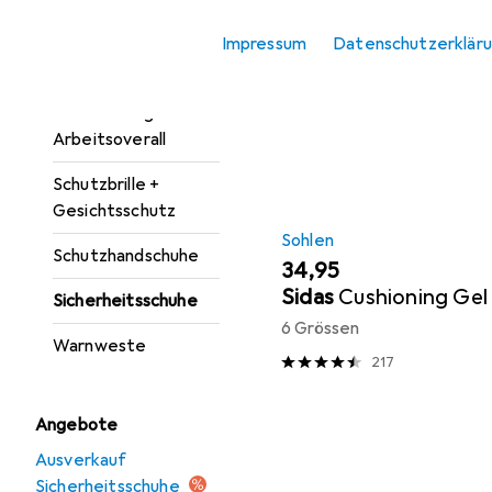
Hier findest du passendes
Atemschutzmaske
Impressum
Datenschutzerklär
Sortieren nach
:
Relevanz
Kopfschutz
Produktliste
Schutzanzug +
Arbeitsoverall
Schutzbrille +
Gesichtsschutz
Sohlen
Schutzhandschuhe
EUR
34,95
Sidas
Cushioning Gel
Sicherheitsschuhe
6 Grössen
Warnweste
217
Angebote
Ausverkauf
Sicherheitsschuhe