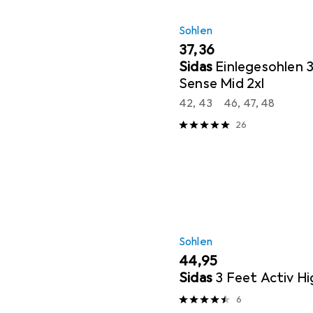
Sohlen
EUR
37,36
Sidas
Einlegesohlen 
Sense Mid 2xl
42, 43
46, 47, 48
26
Sohlen
EUR
44,95
Sidas
3 Feet Activ Hi
6