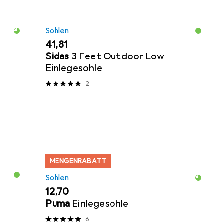
Sohlen
EUR
41,81
Sidas
3 Feet Outdoor Low
Einlegesohle
2
MENGENRABATT
Sohlen
EUR
12,70
Puma
Einlegesohle
6