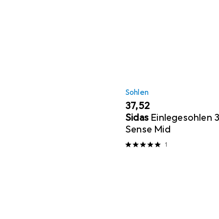
Sohlen
EUR
37,52
Sidas
Einlegesohlen 
Sense Mid
1