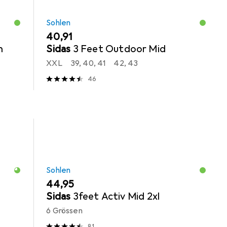
Sohlen
EUR
40,91
n
Sidas
3 Feet Outdoor Mid
XXL
39, 40, 41
42, 43
46
Sohlen
EUR
44,95
Sidas
3feet Activ Mid 2xl
6 Grössen
81