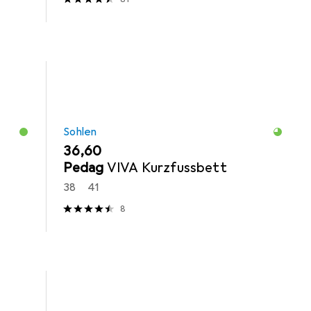
Sohlen
EUR
36,60
Pedag
VIVA Kurzfussbett
38
41
8