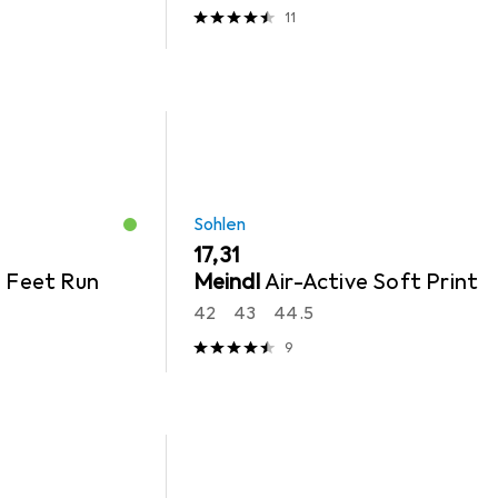
11
Sohlen
EUR
17,31
3 Feet Run
Meindl
Air-Active Soft Print
42
43
44.5
9