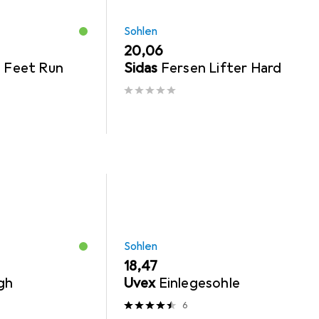
Sohlen
EUR
20,06
3 Feet Run
Sidas
Fersen Lifter Hard
Sohlen
EUR
18,47
gh
Uvex
Einlegesohle
6