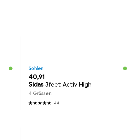
Sohlen.
Sohlen
EUR
40,91
Sidas
3feet Activ High
4 Grössen
44