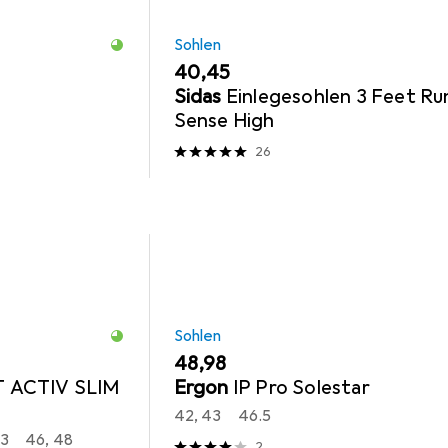
Sohlen
EUR
40,45
Sidas
Einlegesohlen 3 Feet Ru
Sense High
26
Sohlen
EUR
48,98
 ACTIV SLIM
Ergon
IP Pro Solestar
42, 43
46.5
43
46, 48
2