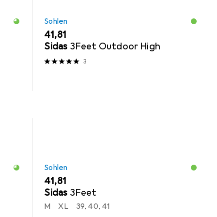
Sohlen
EUR
41,81
Sidas
3Feet Outdoor High
3
Sohlen
EUR
41,81
Sidas
3Feet
M
XL
39, 40, 41