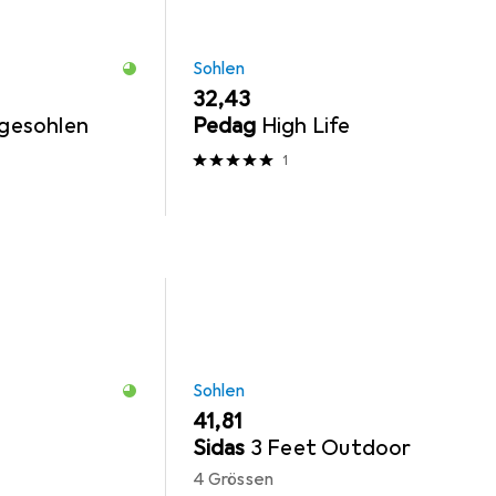
Sohlen
EUR
32,43
egesohlen
Pedag
High Life
1
Sohlen
EUR
41,81
Sidas
3 Feet Outdoor
4 Grössen