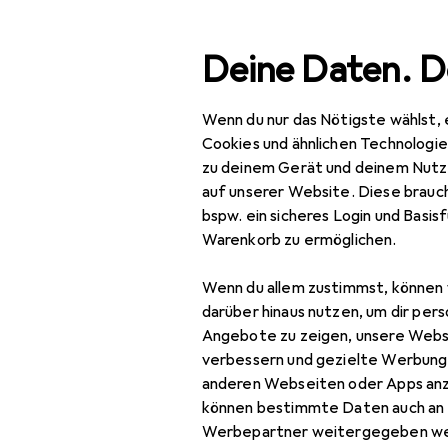
Suche
Deine Daten. D
Wenn du nur das Nötigste wählst, 
Navigation nach Kategorien
Gesamtsortiment
Baumarkt + Gart
Gesamtsortiment
Cookies und ähnlichen Technologi
zu deinem Gerät und deinem Nutz
Baumarkt + Garten
auf unserer Website. Diese brauch
bspw. ein sicheres Login und Basis
Sicherheit
EU
27
Warenkorb zu ermöglichen.
Ha
Arbeitssicherheit
S3,
Wenn du allem zustimmst, können 
Arbeitsbekleidung
darüber hinaus nutzen, um dir pers
Angebote zu zeigen, unsere Webs
Arbeitshose
verbessern und gezielte Werbung
anderen Webseiten oder Apps an
Arbeitsjacke
Zubehör für
können bestimmte Daten auch an 
Arbeitsoberteil
Werbepartner weitergegeben we