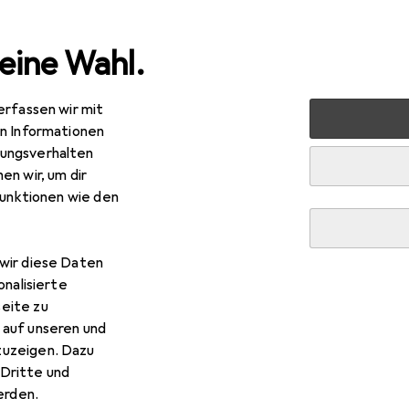
eine Wahl.
erfassen wir mit
novieren
Eisenwaren
Türbeschlag
Türgriff + Türgarn
en Informationen
ungsverhalten
en wir, um dir
funktionen wie den
R
9,–
usser
Einlass-Flachdrücker Serie 9
griff
wir diese Daten
onalisierte
eite zu
 auf unseren und
zuzeigen. Dazu
Dritte und
 Heusser Einlass-Flachdrücke
rden.