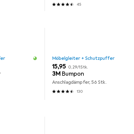
45
fer
Möbelgleiter + Schutzpuffer
EUR
EUR
15,95
0,29
/
1Stk.
r
3M
Bumpon
Anschlagdämpfer, 56 Stk.
130