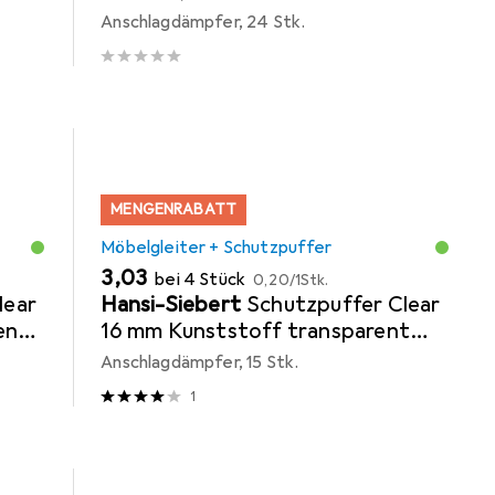
transparent Quadrat
Anschlagdämpfer, 24 Stk.
selbstklebend
MENGENRABATT
Möbelgleiter + Schutzpuffer
EUR
EUR
3,03
bei 4 Stück
0,20
/
1Stk.
lear
Hansi-Siebert
Schutzpuffer Clear
ent
16 mm Kunststoff transparent
Linse selbstklebend
Anschlagdämpfer, 15 Stk.
1