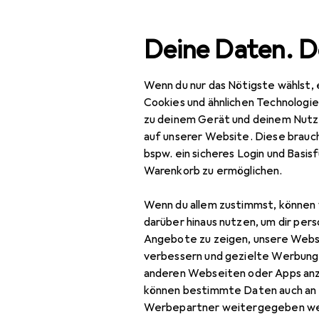
Suche
Deine Daten. D
Wenn du nur das Nötigste wählst, 
Navigation nach Kategorien
Gesamtsortiment
Baumarkt + Garten
Bauen + Re
Gesamtsortiment
Cookies und ähnlichen Technologi
zu deinem Gerät und deinem Nutz
Baumarkt + Garten
auf unserer Website. Diese brauch
bspw. ein sicheres Login und Basis
Bauen + Renovieren
EU
57
Warenkorb zu ermöglichen.
He
Eisenwaren
Tür
Wenn du allem zustimmst, können 
Türbeschlag
darüber hinaus nutzen, um dir pers
Angebote zu zeigen, unsere Webs
Türband
verbessern und gezielte Werbung
anderen Webseiten oder Apps an
Türdichtung
können bestimmte Daten auch an 
Zubehör für
Türgriff +
Werbepartner weitergegeben we