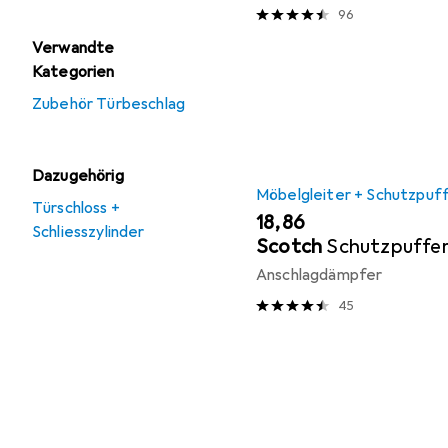
96
Verwandte
Kategorien
Zubehör Türbeschlag
Dazugehörig
Möbelgleiter + Schutzpuf
Türschloss +
EUR
18,86
Schliesszylinder
Scotch
Schutzpuffe
Anschlagdämpfer
45