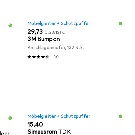
Möbelgleiter + Schutzpuffer
EUR
EUR
29,73
0,23
/
1Stk.
3M
Bumpon
Anschlagdämpfer, 132 Stk.
130
Möbelgleiter + Schutzpuffer
EUR
15,40
Simausrom
TDK
lear