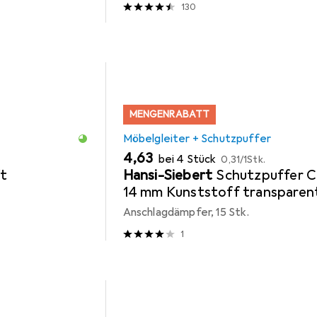
130
MENGENRABATT
Möbelgleiter + Schutzpuffer
EUR
EUR
4,63
bei 4 Stück
0,31
/
1Stk.
t
Hansi-Siebert
Schutzpuffer C
14 mm Kunststoff transparen
Koni selbstklebend
Anschlagdämpfer, 15 Stk.
1