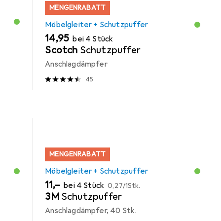
MENGENRABATT
Möbelgleiter + Schutzpuffer
EUR
14,95
bei 4 Stück
Scotch
Schutzpuffer
Anschlagdämpfer
45
MENGENRABATT
Möbelgleiter + Schutzpuffer
EUR
EUR
11,–
bei 4 Stück
0,27
/
1Stk.
3M
Schutzpuffer
Anschlagdämpfer, 40 Stk.