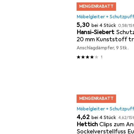
MENGENRABATT
Möbelgleiter + Schutzpuf
EUR
EUR
5,30
bei 4 Stück
0,58
/
1St
Hansi-Siebert
Schutz
20 mm Kunststoff t
Koni selbstklebend
Anschlagdämpfer, 9 Stk.
1
MENGENRABATT
Möbelgleiter + Schutzpuf
EUR
EUR
4,62
bei 4 Stück
4,62
/
1St
Hettich
Clips zum An
Sockelverstellfuss E