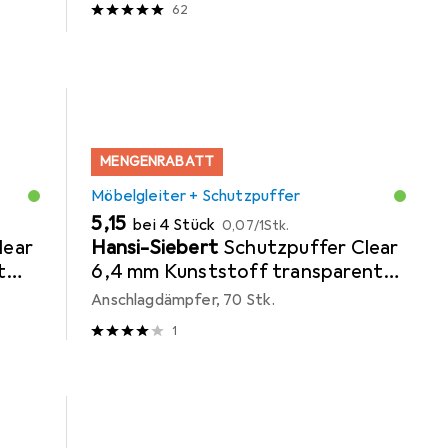
62
MENGENRABATT
Möbelgleiter + Schutzpuffer
EUR
EUR
5,15
bei 4 Stück
0,07
/
1Stk.
lear
Hansi-Siebert
Schutzpuffer Clear
t
6,4 mm Kunststoff transparent
Linse selbstklebend
Anschlagdämpfer, 70 Stk.
1