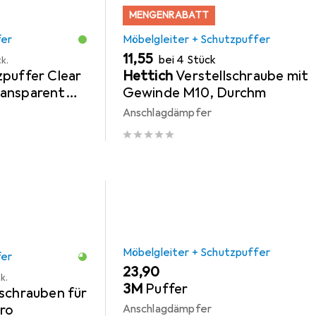
MENGENRABATT
fer
Möbelgleiter + Schutzpuffer
EUR
11,55
bei 4 Stück
k.
puffer Clear
Hettich
Verstellschraube mit
ransparent
Gewinde M10, Durchm
Anschlagdämpfer
Möbelgleiter + Schutzpuffer
fer
EUR
23,90
k.
3M
Puffer
schrauben für
uro
Anschlagdämpfer