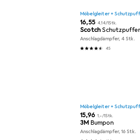
Möbelgleiter + Schutzpuf
EUR
EUR
16,55
4,14
/
1Stk.
Scotch
Schutzpuffe
Anschlagdämpfer, 4 Stk.
45
Möbelgleiter + Schutzpuf
EUR
EUR
15,96
1,–
/
1Stk.
3M
Bumpon
Anschlagdämpfer, 16 Stk.