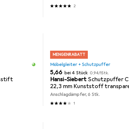
2
MENGENRABATT
Möbelgleiter + Schutzpuffer
EUR
EUR
5,66
bei 4 Stück
0,94
/
1Stk.
stift
Hansi-Siebert
Schutzpuffer C
22,3 mm Kunststoff transpar
Sofo selbstklebend
Anschlagdämpfer, 6 Stk.
1