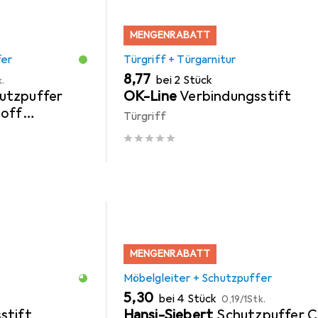
MENGENRABATT
fer
Türgriff + Türgarnitur
EUR
8,77
bei 2 Stück
k.
utzpuffer
OK-Line
Verbindungsstift
toff
Türgriff
lbstklebend
MENGENRABATT
Möbelgleiter + Schutzpuffer
EUR
EUR
5,30
bei 4 Stück
0,19
/
1Stk.
stift
Hansi-Siebert
Schutzpuffer C