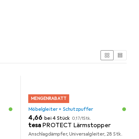
s den Kategorien Möbelgleiter + Schutzpuffer und
MENGENRABATT
Möbelgleiter + Schutzpuffer
EUR
EUR
4,66
bei 4 Stück
0,17
/
1Stk.
tesa
PROTECT Lärmstopper
Anschlagdämpfer, Universalgleiter, 28 Stk.