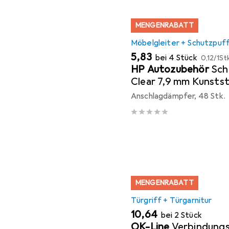
MENGENRABATT
Möbelgleiter + Schutzpuf
EUR
EUR
5,83
bei 4 Stück
0,12
/
1St
HP Autozubehör
Sch
Clear 7,9 mm Kunsts
transparent Linse se
Anschlagdämpfer, 48 Stk.
MENGENRABATT
Türgriff + Türgarnitur
EUR
10,64
bei 2 Stück
OK-Line
Verbindungs