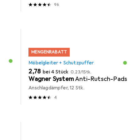
96
MENGENRABATT
Möbelgleiter + Schutzpuffer
EUR
EUR
2,78
bei 4 Stück
0,23
/
1Stk.
Wagner System
Anti-Rutsch-Pads
Anschlagdämpfer, 12 Stk.
4