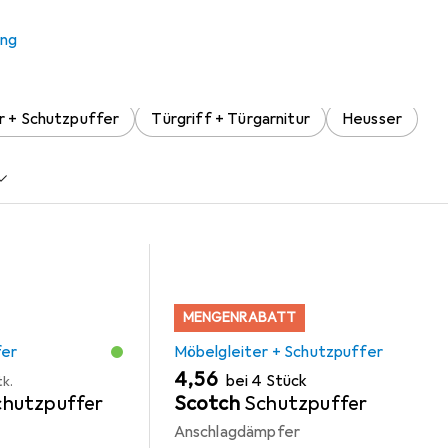
 Zubehör zum Produkt Heusser Einlass-Flachdrücker Serie 9 au
ung
r + Schutzpuffer
Türgriff + Türgarnitur
Heusser
MENGENRABATT
fer
Möbelgleiter + Schutzpuffer
EUR
4,56
bei 4 Stück
tk.
hutzpuffer
Scotch
Schutzpuffer
Anschlagdämpfer