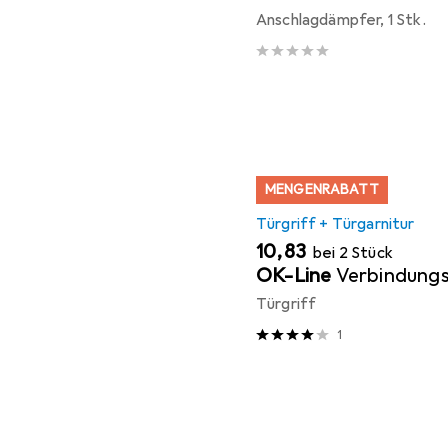
Anschlagdämpfer, 1 Stk.
MENGENRABATT
Türgriff + Türgarnitur
EUR
10,83
bei 2 Stück
OK-Line
Verbindungs
Türgriff
1