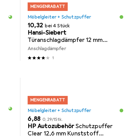
MENGENRABATT
Möbelgleiter + Schutzpuffer
EUR
10,32
bei 4 Stück
Hansi-Siebert
Türanschlagdämpfer 12 mm
Kunststoff klar selbstklebend
Anschlagdämpfer
1
MENGENRABATT
Möbelgleiter + Schutzpuffer
EUR
EUR
6,88
0,29
/
1Stk.
HP Autozubehör
Schutzpuffer
Clear 12,6 mm Kunststoff