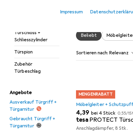
Türgarnitur
Hier findest du passendes
Impressum
Datenschutzerklär
Türöffner +
Türgriff + Türgarnitur.
Türschliesser
Türschloss +
Beliebt
Möbelgleite
Schliesszylinder
Türspion
Sortieren nach
:
Relevanz
Produktliste
Zubehör
Türbeschlag
Angebote
MENGENRABATT
Ausverkauf Türgriff +
Möbelgleiter + Schutzpuf
Türgarnitur
EUR
EUR
4,39
bei 4 Stück
0,55
/
1S
Gebraucht Türgriff +
tesa
PROTECT Türsc
Türgarnitur
Anschlagdämpfer, 8 Stk.