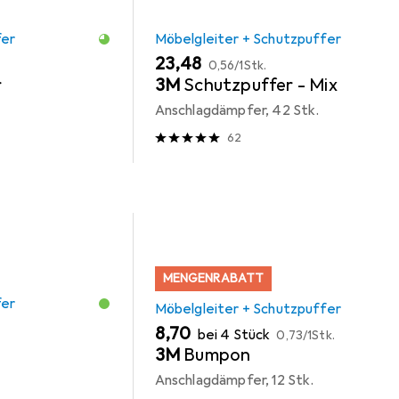
fer
Möbelgleiter + Schutzpuffer
EUR
EUR
23,48
0,56
/
1Stk.
r
3M
Schutzpuffer - Mix
Anschlagdämpfer, 42 Stk.
62
MENGENRABATT
fer
Möbelgleiter + Schutzpuffer
EUR
EUR
8,70
bei 4 Stück
0,73
/
1Stk.
3M
Bumpon
Anschlagdämpfer, 12 Stk.