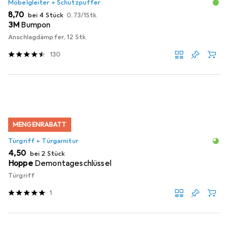
Möbelgleiter + Schutzpuffer
EUR
EUR
8,70
bei 4 Stück
0,73
/
1Stk.
3M
Bumpon
Anschlagdämpfer, 12 Stk.
130
MENGENRABATT
Türgriff + Türgarnitur
EUR
4,50
bei 2 Stück
Hoppe
Demontageschlüssel
Türgriff
1