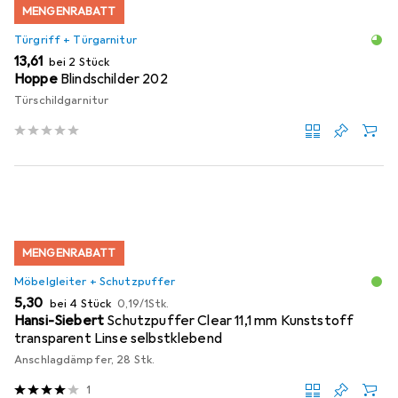
MENGENRABATT
Türgriff + Türgarnitur
EUR
13,61
bei 2 Stück
Hoppe
Blindschilder 202
Türschildgarnitur
MENGENRABATT
Möbelgleiter + Schutzpuffer
EUR
EUR
5,30
bei 4 Stück
0,19
/
1Stk.
Hansi-Siebert
Schutzpuffer Clear 11,1 mm Kunststoff
transparent Linse selbstklebend
Anschlagdämpfer, 28 Stk.
1