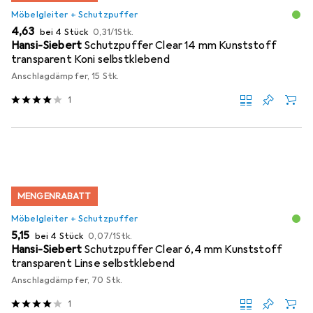
Möbelgleiter + Schutzpuffer
EUR
EUR
4,63
bei 4 Stück
0,31
/
1Stk.
Hansi-Siebert
Schutzpuffer Clear 14 mm Kunststoff
transparent Koni selbstklebend
Anschlagdämpfer, 15 Stk.
1
MENGENRABATT
Möbelgleiter + Schutzpuffer
EUR
EUR
5,15
bei 4 Stück
0,07
/
1Stk.
Hansi-Siebert
Schutzpuffer Clear 6,4 mm Kunststoff
transparent Linse selbstklebend
Anschlagdämpfer, 70 Stk.
1