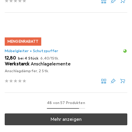
MENGENRABATT
Möbelgleiter + Schutzpuffer
EUR
EUR
12,80
bei 4 Stück
6,40
/
1Stk.
Werkstarck
Anschlagelemente
Anschlagdämpfer, 2 Stk.
48 von 57 Produkten
Mehr anzeigen