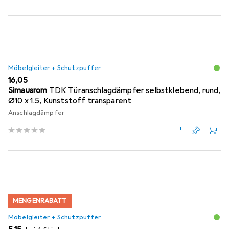
Möbelgleiter + Schutzpuffer
EUR
16,05
Simausrom
TDK Türanschlagdämpfer selbstklebend, rund,
Ø10 x 1.5, Kunststoff transparent
Anschlagdämpfer
MENGENRABATT
Möbelgleiter + Schutzpuffer