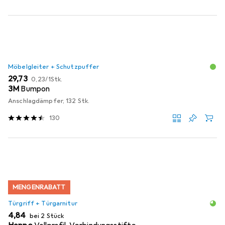
Möbelgleiter + Schutzpuffer
EUR
EUR
29,73
0,23
/
1Stk.
3M
Bumpon
Anschlagdämpfer, 132 Stk.
130
MENGENRABATT
Türgriff + Türgarnitur
EUR
4,84
bei 2 Stück