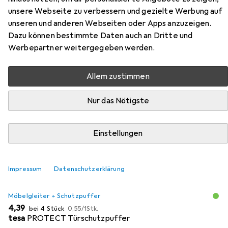
113 London
unsere Webseite zu verbessern und gezielte Werbung auf
unseren und anderen Webseiten oder Apps anzuzeigen.
Hier findest du passendes Zubehör zum Produkt Hoppe
Dazu können bestimmte Daten auch an Dritte und
Türdrücker 113 London aus den Kategorien Möbelgleiter +
Werbepartner weitergegeben werden.
Schutzpuffer und Türgriff + Türgarnitur.
Allem zustimmen
Beliebt
Möbelgleiter + Schutzpuffer
Türgriff + Türgarni
Nur das Nötigste
Relevanz
Einstellungen
Produktliste
Impressum
Datenschutzerklärung
MENGENRABATT
Möbelgleiter + Schutzpuffer
EUR
EUR
4,39
bei 4 Stück
0,55
/
1Stk.
tesa
PROTECT Türschutzpuffer