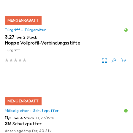
MENGENRABATT
Türgriff + Türgarnitur
EUR
3,27
bei 2 Stück
Hoppe
Vollprofil-Verbindungsstifte
Türgriff
MENGENRABATT
Möbelgleiter + Schutzpuffer
EUR
EUR
11,–
bei 4 Stück
0,27
/
1Stk.
3M
Schutzpuffer
Anschlagdämpfer, 40 Stk.