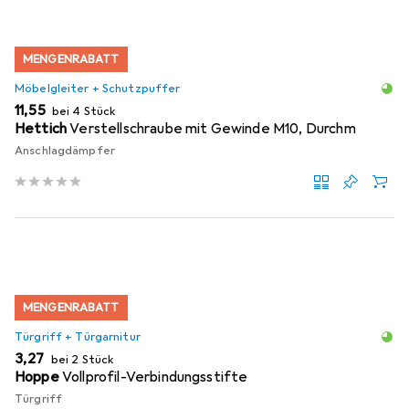
MENGENRABATT
Möbelgleiter + Schutzpuffer
EUR
11,55
bei 4 Stück
Hettich
Verstellschraube mit Gewinde M10, Durchm
Anschlagdämpfer
MENGENRABATT
Türgriff + Türgarnitur
EUR
3,27
bei 2 Stück
Hoppe
Vollprofil-Verbindungsstifte
Türgriff