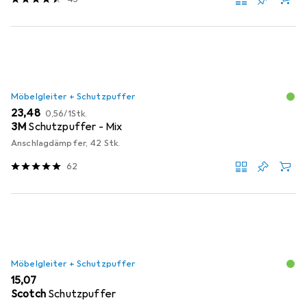
Möbelgleiter + Schutzpuffer
EUR
EUR
23,48
0,56
/
1Stk.
3M
Schutzpuffer - Mix
Anschlagdämpfer, 42 Stk.
62
Möbelgleiter + Schutzpuffer
EUR
15,07
Scotch
Schutzpuffer