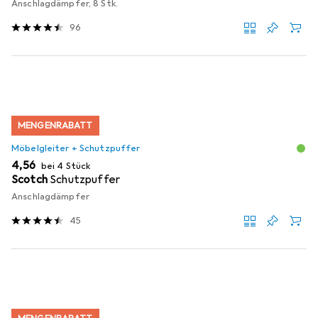
Anschlagdämpfer, 8 Stk.
96
MENGENRABATT
Möbelgleiter + Schutzpuffer
EUR
4,56
bei 4 Stück
Scotch
Schutzpuffer
Anschlagdämpfer
45