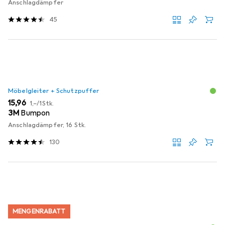
Anschlagdämpfer
45
Möbelgleiter + Schutzpuffer
EUR
EUR
15,96
1,–
/
1Stk.
3M
Bumpon
Anschlagdämpfer, 16 Stk.
130
MENGENRABATT