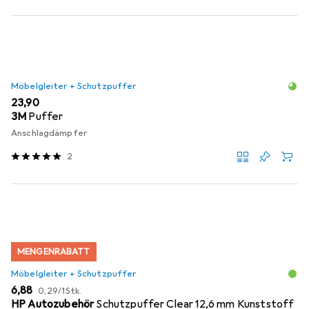
Möbelgleiter + Schutzpuffer
EUR
23,90
3M
Puffer
Anschlagdämpfer
2
MENGENRABATT
Möbelgleiter + Schutzpuffer
EUR
EUR
6,88
0,29
/
1Stk.
HP Autozubehör
Schutzpuffer Clear 12,6 mm Kunststoff