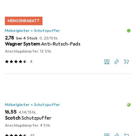
MENGENRABATT
Möbelgleiter + Schutzpuffer
EUR
EUR
2,78
bei 4 Stück
0,23
/
1Stk.
Wagner System
Anti-Rutsch-Pads
Anschlagdämpfer, 12 Stk.
4
Möbelgleiter + Schutzpuffer
EUR
EUR
16,55
4,14
/
1Stk.
Scotch
Schutzpuffer
Anschlagdämpfer, 4 Stk.
45