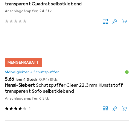
transparent Quadrat selbstklebend
Anschlagdämpfer, 24 Stk.
MENGENRABATT
Möbelgleiter + Schutzpuffer
EUR
EUR
5,66
bei 4 Stück
0,94
/
1Stk.
Hansi-Siebert
Schutzpuffer Clear 22,3 mm Kunststoff
transparent Sofo selbstklebend
Anschlagdämpfer, 6 Stk.
1