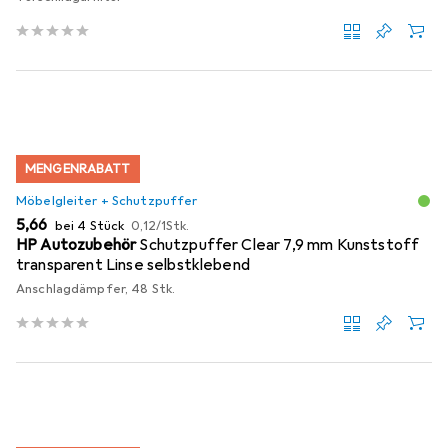
MENGENRABATT
Möbelgleiter + Schutzpuffer
EUR
EUR
5,66
bei 4 Stück
0,12
/
1Stk.
HP Autozubehör
Schutzpuffer Clear 7,9 mm Kunststoff
transparent Linse selbstklebend
Anschlagdämpfer, 48 Stk.