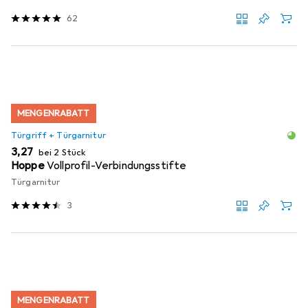
62
MENGENRABATT
Türgriff + Türgarnitur
EUR
3,27
bei 2 Stück
Hoppe
Vollprofil-Verbindungsstifte
Türgarnitur
3
MENGENRABATT