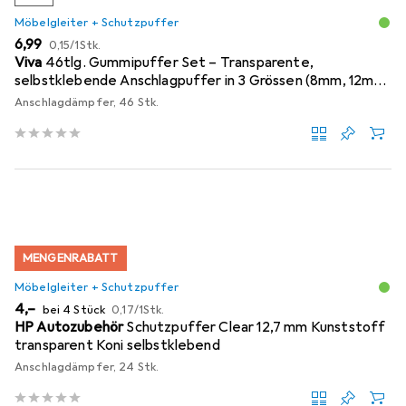
Möbelgleiter + Schutzpuffer
EUR
EUR
6,99
0,15
/
1Stk.
Viva
46tlg. Gummipuffer Set – Transparente,
selbstklebende Anschlagpuffer in 3 Grössen (8mm, 12mm,
18mm)
Anschlagdämpfer, 46 Stk.
MENGENRABATT
Möbelgleiter + Schutzpuffer
EUR
EUR
4,–
bei 4 Stück
0,17
/
1Stk.
HP Autozubehör
Schutzpuffer Clear 12,7 mm Kunststoff
transparent Koni selbstklebend
Anschlagdämpfer, 24 Stk.