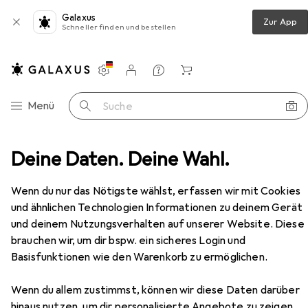
Galaxus
Zur App
Schneller finden und bestellen
Einstellungen
Kundenkonto
Vergleichslisten
Merklisten
Warenkorb
Navigation nach Kategorien
Menü
Suche
Türgriff + Türgarnitur
Deine Daten. Deine Wahl.
Hoppe Türdrücker 113 London
Zubehör
Wenn du nur das Nötigste wählst, erfassen wir mit Cookies
EUR
9,22
bei 2 Stück
Hoppe
Türdrücker 113 London
und ähnlichen Technologien Informationen zu deinem Gerät
Türgriff
und deinem Nutzungsverhalten auf unserer Website. Diese
brauchen wir, um dir bspw. ein sicheres Login und
Basisfunktionen wie den Warenkorb zu ermöglichen.
Zubehör für Hoppe Türdrücker
Wenn du allem zustimmst, können wir diese Daten darüber
hinaus nutzen, um dir personalisierte Angebote zu zeigen,