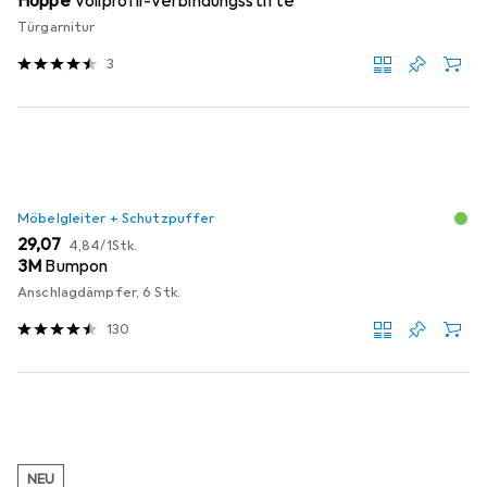
Hoppe
Vollprofil-Verbindungsstifte
Türgarnitur
3
Möbelgleiter + Schutzpuffer
EUR
EUR
29,07
4,84
/
1Stk.
3M
Bumpon
Anschlagdämpfer, 6 Stk.
130
NEU