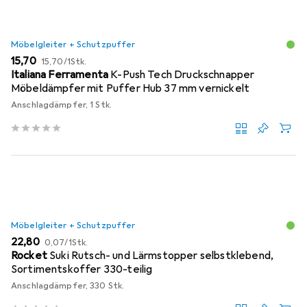
Möbelgleiter + Schutzpuffer
EUR
EUR
15,70
15,70
/
1Stk.
Italiana Ferramenta
K-Push Tech Druckschnapper
Möbeldämpfer mit Puffer Hub 37 mm vernickelt
Anschlagdämpfer, 1 Stk.
Möbelgleiter + Schutzpuffer
EUR
EUR
22,80
0,07
/
1Stk.
Rocket
Suki Rutsch- und Lärmstopper selbstklebend,
Sortimentskoffer 330-teilig
Anschlagdämpfer, 330 Stk.