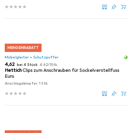
MENGENRABATT
Möbelgleiter + Schutzpuffer
EUR
EUR
4,62
bei 4 Stück
4,62
/
1Stk.
Hettich
Clips zum Anschrauben für Sockelverstellfuss
Euro
Anschlagdämpfer, 1 Stk.