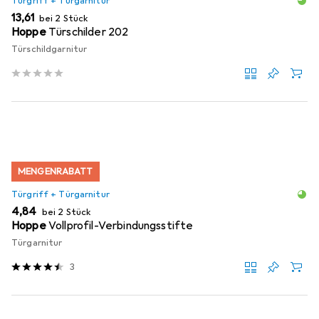
Türgriff + Türgarnitur
EUR
13,61
bei 2 Stück
Hoppe
Türschilder 202
Türschildgarnitur
MENGENRABATT
Türgriff + Türgarnitur
EUR
4,84
bei 2 Stück
Hoppe
Vollprofil-Verbindungsstifte
Türgarnitur
3