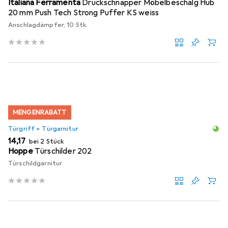
Italiana Ferramenta
Druckschnapper Möbelbeschalg Hub
20 mm Push Tech Strong Puffer KS weiss
Anschlagdämpfer, 10 Stk.
MENGENRABATT
Türgriff + Türgarnitur
EUR
14,17
bei 2 Stück
Hoppe
Türschilder 202
Türschildgarnitur