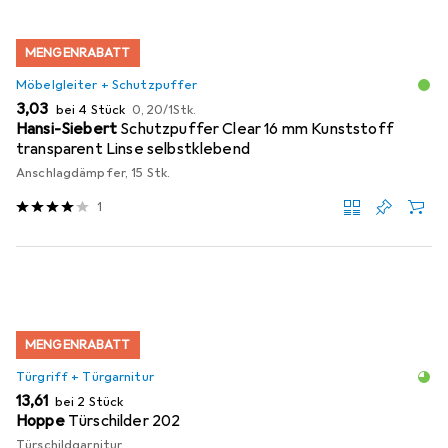
MENGENRABATT
Möbelgleiter + Schutzpuffer
EUR
EUR
3,03
bei 4 Stück
0,20
/
1Stk.
Hansi-Siebert
Schutzpuffer Clear 16 mm Kunststoff
transparent Linse selbstklebend
Anschlagdämpfer, 15 Stk.
1
MENGENRABATT
Türgriff + Türgarnitur
EUR
13,61
bei 2 Stück
Hoppe
Türschilder 202
Türschildgarnitur