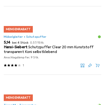
MENGENRABATT
Möbelgleiter + Schutzpuffer
EUR
EUR
5,14
bei 4 Stück
0,57
/
1Stk.
Hansi-Siebert
Schutzpuffer Clear 20 mm Kunststoff
transparent Koni selbstklebend
Anschlagdämpfer, 9 Stk.
1
MENGENRABATT