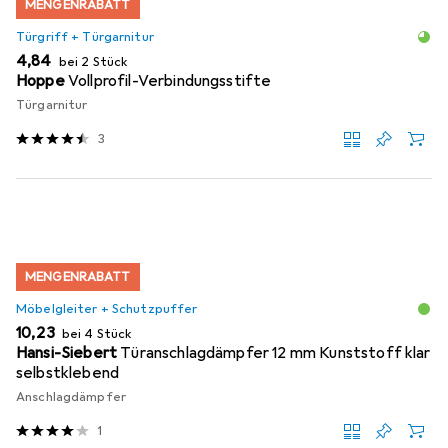
MENGENRABATT
Türgriff + Türgarnitur
EUR
4,84
bei 2 Stück
Hoppe
Vollprofil-Verbindungsstifte
Türgarnitur
3
MENGENRABATT
Möbelgleiter + Schutzpuffer
EUR
10,23
bei 4 Stück
Hansi-Siebert
Türanschlagdämpfer 12 mm Kunststoff klar
selbstklebend
Anschlagdämpfer
1