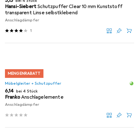
EUR
5,15
bei 4 Stück
Hansi-Siebert
Schutzpuffer Clear 10 mm Kunststoff
transparent Linse selbstklebend
Anschlagdämpfer
1
MENGENRABATT
Möbelgleiter + Schutzpuffer
EUR
6,14
bei 4 Stück
Franko
Anschlagelemente
Anschlagdämpfer