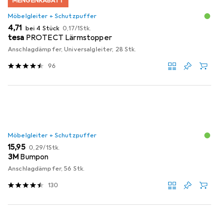
MENGENRABATT
Möbelgleiter + Schutzpuffer
EUR
EUR
4,71
bei 4 Stück
0,17
/
1Stk.
tesa
PROTECT Lärmstopper
Anschlagdämpfer, Universalgleiter, 28 Stk.
96
Möbelgleiter + Schutzpuffer
EUR
EUR
15,95
0,29
/
1Stk.
3M
Bumpon
Anschlagdämpfer, 56 Stk.
130