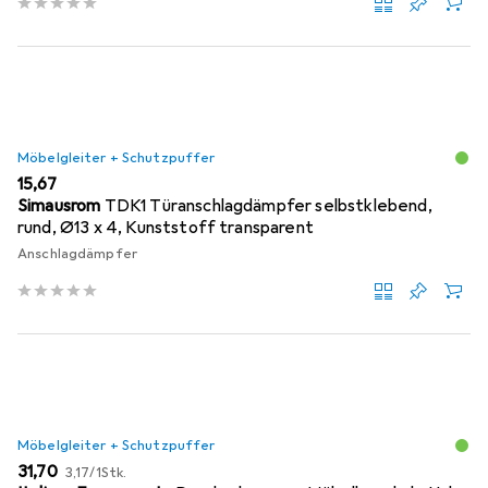
Möbelgleiter + Schutzpuffer
EUR
15,67
Simausrom
TDK1 Türanschlagdämpfer selbstklebend,
rund, Ø13 x 4, Kunststoff transparent
Anschlagdämpfer
Möbelgleiter + Schutzpuffer
EUR
EUR
31,70
3,17
/
1Stk.