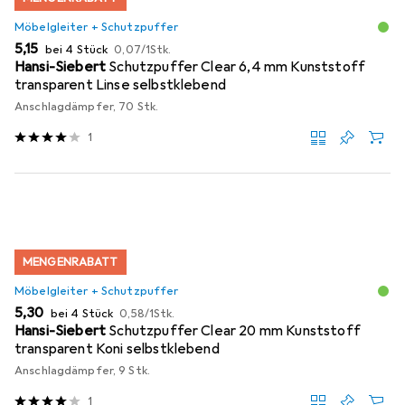
Möbelgleiter + Schutzpuffer
EUR
EUR
5,15
bei 4 Stück
0,07
/
1Stk.
Hansi-Siebert
Schutzpuffer Clear 6,4 mm Kunststoff
transparent Linse selbstklebend
Anschlagdämpfer, 70 Stk.
1
MENGENRABATT
Möbelgleiter + Schutzpuffer
EUR
EUR
5,30
bei 4 Stück
0,58
/
1Stk.
Hansi-Siebert
Schutzpuffer Clear 20 mm Kunststoff
transparent Koni selbstklebend
Anschlagdämpfer, 9 Stk.
1