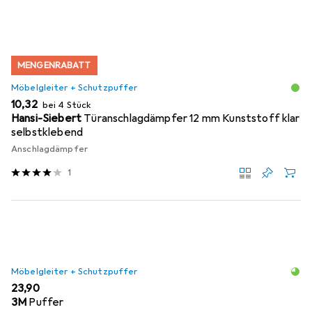
MENGENRABATT
Möbelgleiter + Schutzpuffer
EUR
10,32
bei 4 Stück
Hansi-Siebert
Türanschlagdämpfer 12 mm Kunststoff klar
selbstklebend
Anschlagdämpfer
1
Möbelgleiter + Schutzpuffer
EUR
23,90
3M
Puffer