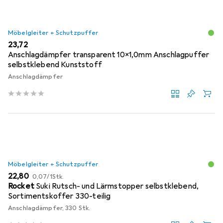
Möbelgleiter + Schutzpuffer
EUR
23,72
Anschlagdämpfer transparent 10x1,0mm Anschlagpuffer
selbstklebend Kunststoff
Anschlagdämpfer
Möbelgleiter + Schutzpuffer
EUR
EUR
22,80
0,07
/
1Stk.
Rocket
Suki Rutsch- und Lärmstopper selbstklebend,
Sortimentskoffer 330-teilig
Anschlagdämpfer, 330 Stk.