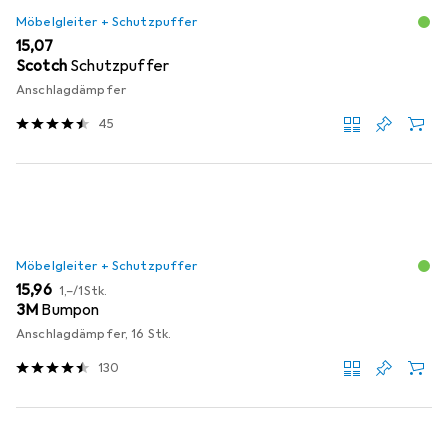
Möbelgleiter + Schutzpuffer
EUR
15,07
Scotch
Schutzpuffer
Anschlagdämpfer
45
Möbelgleiter + Schutzpuffer
EUR
EUR
15,96
1,–
/
1Stk.
3M
Bumpon
Anschlagdämpfer, 16 Stk.
130