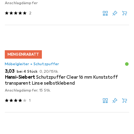
Anschlagdämpfer
2
MENGENRABATT
Möbelgleiter + Schutzpuffer
EUR
EUR
3,03
bei 4 Stück
0,20
/
1Stk.
Hansi-Siebert
Schutzpuffer Clear 16 mm Kunststoff
transparent Linse selbstklebend
Anschlagdämpfer, 15 Stk.
1