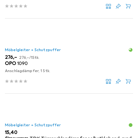
Möbelgleiter + Schutzpuffer
EUR
EUR
276,–
276,–
/
1Stk.
OPO
1090
Anschlagdämpfer, 1 Stk.
Möbelgleiter + Schutzpuffer
EUR
15,40