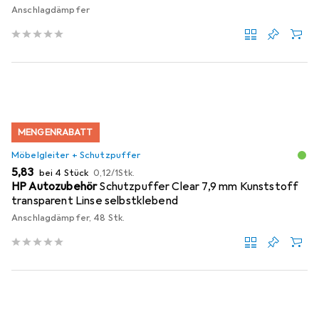
Anschlagdämpfer
MENGENRABATT
Möbelgleiter + Schutzpuffer
EUR
EUR
5,83
bei 4 Stück
0,12
/
1Stk.
HP Autozubehör
Schutzpuffer Clear 7,9 mm Kunststoff
transparent Linse selbstklebend
Anschlagdämpfer, 48 Stk.