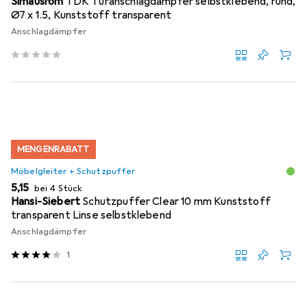
Simausrom
TDK Türanschlagdämpfer selbstklebend, rund,
Ø7 x 1.5, Kunststoff transparent
Anschlagdämpfer
MENGENRABATT
Möbelgleiter + Schutzpuffer
EUR
5,15
bei 4 Stück
Hansi-Siebert
Schutzpuffer Clear 10 mm Kunststoff
transparent Linse selbstklebend
Anschlagdämpfer
1