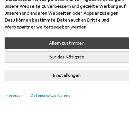
Montageset S 1 aus der Kategorie Möbelgleiter +
unsere Webseite zu verbessern und gezielte Werbung auf
Schutzpuffer.
unseren und anderen Webseiten oder Apps anzuzeigen.
Dazu können bestimmte Daten auch an Dritte und
Relevanz
Werbepartner weitergegeben werden.
Produktliste
Allem zustimmen
MENGENRABATT
Nur das Nötigste
Möbelgleiter + Schutzpuffer
EUR
EUR
4,39
bei 4 Stück
0,55
/
1Stk.
Einstellungen
tesa
PROTECT Türschutzpuffer
Anschlagdämpfer, 8 Stk.
97
Impressum
Datenschutzerklärung