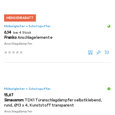
MENGENRABATT
Möbelgleiter + Schutzpuffer
EUR
6,14
bei 4 Stück
Franko
Anschlagelemente
Anschlagdämpfer
Möbelgleiter + Schutzpuffer
EUR
15,67
Simausrom
TDK1 Türanschlagdämpfer selbstklebend,
rund, Ø13 x 4, Kunststoff transparent
Anschlagdämpfer