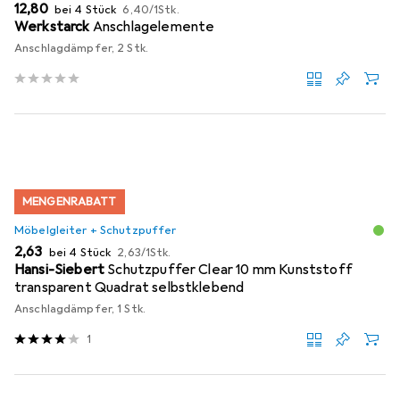
EUR
EUR
12,80
bei 4 Stück
6,40
/
1Stk.
Werkstarck
Anschlagelemente
Anschlagdämpfer, 2 Stk.
MENGENRABATT
Möbelgleiter + Schutzpuffer
EUR
EUR
2,63
bei 4 Stück
2,63
/
1Stk.
Hansi-Siebert
Schutzpuffer Clear 10 mm Kunststoff
transparent Quadrat selbstklebend
Anschlagdämpfer, 1 Stk.
1