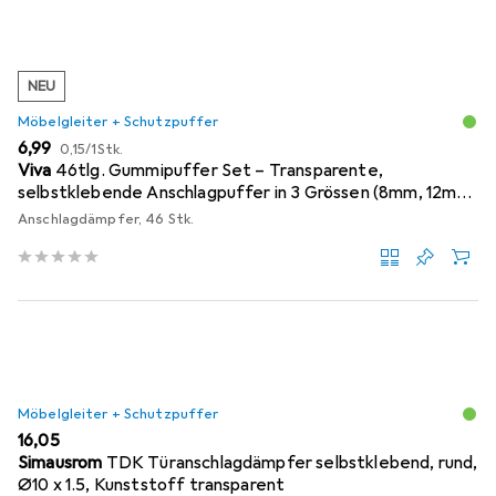
NEU
Möbelgleiter + Schutzpuffer
EUR
EUR
6,99
0,15
/
1Stk.
Viva
46tlg. Gummipuffer Set – Transparente,
selbstklebende Anschlagpuffer in 3 Grössen (8mm, 12mm,
18mm)
Anschlagdämpfer, 46 Stk.
Möbelgleiter + Schutzpuffer
EUR
16,05
Simausrom
TDK Türanschlagdämpfer selbstklebend, rund,
Ø10 x 1.5, Kunststoff transparent