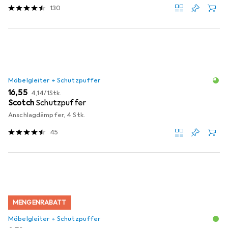
130
Möbelgleiter + Schutzpuffer
EUR
EUR
16,55
4,14
/
1Stk.
Scotch
Schutzpuffer
Anschlagdämpfer, 4 Stk.
45
MENGENRABATT
Möbelgleiter + Schutzpuffer