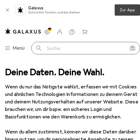
Galaxus
Zur App
Schneller finden und bestellen
Einstellungen
Kundenkonto
Vergleichslisten
Merklisten
Warenkorb
Navigation nach Kategorien
Menü
Suche
schlag
Deine Daten. Deine Wahl.
Türgriff + Türgarnitur
Kws Montageset S 1
Zubehör
EUR
54,90
Wenn du nur das Nötigste wählst, erfassen wir mit Cookies
Kws
Montageset S 1
und ähnlichen Technologien Informationen zu deinem Gerät
Türgarnitur
und deinem Nutzungsverhalten auf unserer Website. Diese
brauchen wir, um dir bspw. ein sicheres Login und
Basisfunktionen wie den Warenkorb zu ermöglichen.
Zubehör für Kws Montageset S 1
Wenn du allem zustimmst, können wir diese Daten darüber
Hier findest du passendes Zubehör zum Produkt Kws
hinaus nutzen, um dir personalisierte Angebote zu zeigen,