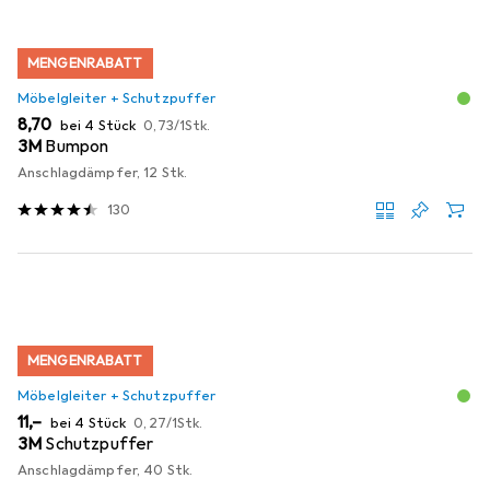
MENGENRABATT
Möbelgleiter + Schutzpuffer
EUR
EUR
8,70
bei 4 Stück
0,73
/
1Stk.
3M
Bumpon
Anschlagdämpfer, 12 Stk.
130
MENGENRABATT
Möbelgleiter + Schutzpuffer
EUR
EUR
11,–
bei 4 Stück
0,27
/
1Stk.
3M
Schutzpuffer
Anschlagdämpfer, 40 Stk.