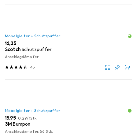
Möbelgleiter + Schutzpuffer
EUR
16,35
Scotch
Schutzpuffer
Anschlagdämpfer
45
Möbelgleiter + Schutzpuffer
EUR
EUR
15,95
0,29
/
1Stk.
3M
Bumpon
Anschlagdämpfer, 56 Stk.