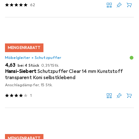
62
MENGENRABATT
Möbelgleiter + Schutzpuffer
EUR
EUR
4,63
bei 4 Stück
0,31
/
1Stk.
Hansi-Siebert
Schutzpuffer Clear 14 mm Kunststoff
transparent Koni selbstklebend
Anschlagdämpfer, 15 Stk.
1
MENGENRABATT