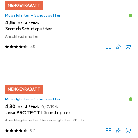
MENGENRABATT
Möbelgleiter + Schutzpuffer
EUR
4,56
bei 4 Stück
Scotch
Schutzpuffer
Anschlagdämpfer
45
MENGENRABATT
Möbelgleiter + Schutzpuffer
EUR
EUR
4,80
bei 4 Stück
0,17
/
1Stk.
tesa
PROTECT Lärmstopper
Anschlagdämpfer, Universalgleiter, 28 Stk.
97