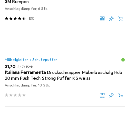
3M
Bumpon
Anschlagdämpfer, 6 Stk.
130
Möbelgleiter + Schutzpuffer
EUR
EUR
31,70
3,17
/
1Stk.
Italiana Ferramenta
Druckschnapper Möbelbeschalg Hub
20 mm Push Tech Strong Puffer KS weiss
Anschlagdämpfer, 10 Stk.