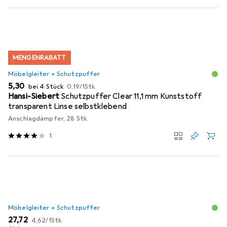
MENGENRABATT
Möbelgleiter + Schutzpuffer
EUR
EUR
5,30
bei 4 Stück
0,19
/
1Stk.
Hansi-Siebert
Schutzpuffer Clear 11,1 mm Kunststoff
transparent Linse selbstklebend
Anschlagdämpfer, 28 Stk.
1
Möbelgleiter + Schutzpuffer
EUR
EUR
27,72
4,62
/
1Stk.