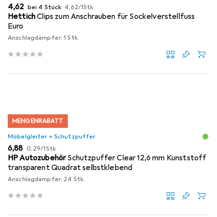
EUR
EUR
4,62
bei 4 Stück
4,62
/
1Stk.
Hettich
Clips zum Anschrauben für Sockelverstellfuss
Euro
Anschlagdämpfer, 1 Stk.
MENGENRABATT
Möbelgleiter + Schutzpuffer
EUR
EUR
6,88
0,29
/
1Stk.
HP Autozubehör
Schutzpuffer Clear 12,6 mm Kunststoff
transparent Quadrat selbstklebend
Anschlagdämpfer, 24 Stk.