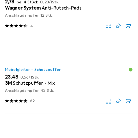
EUR
EUR
2,78
bei 4 Stück
0,23
/
1Stk.
Wagner System
Anti-Rutsch-Pads
Anschlagdämpfer, 12 Stk.
4
Möbelgleiter + Schutzpuffer
EUR
EUR
23,48
0,56
/
1Stk.
3M
Schutzpuffer - Mix
Anschlagdämpfer, 42 Stk.
62