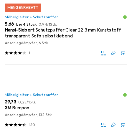
MENGENRABATT
Möbelgleiter + Schutzpuffer
EUR
EUR
5,66
bei 4 Stück
0,94
/
1Stk.
Hansi-Siebert
Schutzpuffer Clear 22,3 mm Kunststoff
transparent Sofo selbstklebend
Anschlagdämpfer, 6 Stk.
1
Möbelgleiter + Schutzpuffer
EUR
EUR
29,73
0,23
/
1Stk.
3M
Bumpon
Anschlagdämpfer, 132 Stk.
130