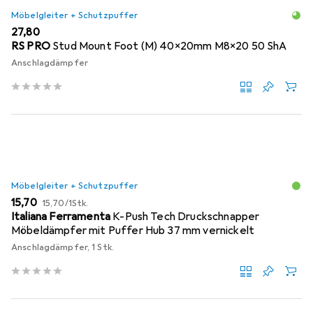
Möbelgleiter + Schutzpuffer
EUR
27,80
RS PRO
Stud Mount Foot (M) 40x20mm M8x20 50 ShA
Anschlagdämpfer
Möbelgleiter + Schutzpuffer
EUR
EUR
15,70
15,70
/
1Stk.
Italiana Ferramenta
K-Push Tech Druckschnapper
Möbeldämpfer mit Puffer Hub 37 mm vernickelt
Anschlagdämpfer, 1 Stk.