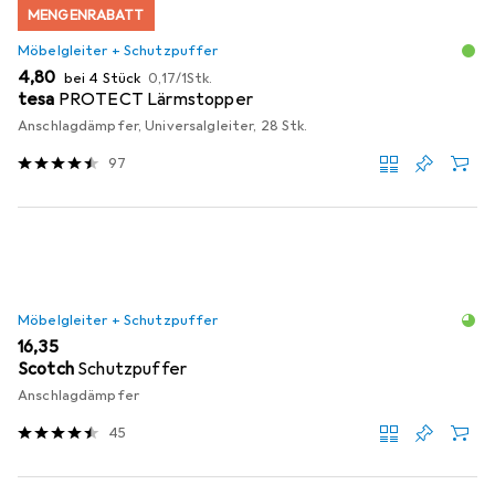
MENGENRABATT
Möbelgleiter + Schutzpuffer
EUR
EUR
4,80
bei 4 Stück
0,17
/
1Stk.
tesa
PROTECT Lärmstopper
Anschlagdämpfer, Universalgleiter, 28 Stk.
97
Möbelgleiter + Schutzpuffer
EUR
16,35
Scotch
Schutzpuffer
Anschlagdämpfer
45