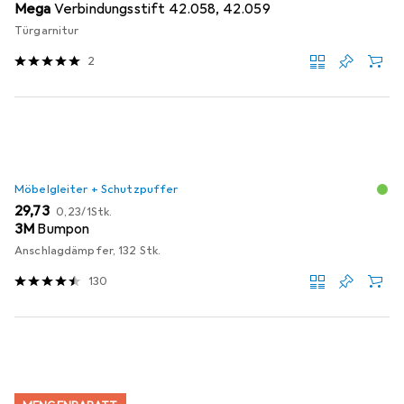
Mega
Verbindungsstift 42.058, 42.059
Türgarnitur
2
Möbelgleiter + Schutzpuffer
EUR
EUR
29,73
0,23
/
1Stk.
3M
Bumpon
Anschlagdämpfer, 132 Stk.
130