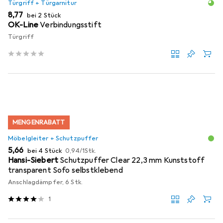
Türgriff + Türgarnitur
EUR
8,77
bei 2 Stück
OK-Line
Verbindungsstift
Türgriff
MENGENRABATT
Möbelgleiter + Schutzpuffer
EUR
EUR
5,66
bei 4 Stück
0,94
/
1Stk.
Hansi-Siebert
Schutzpuffer Clear 22,3 mm Kunststoff
transparent Sofo selbstklebend
Anschlagdämpfer, 6 Stk.
1