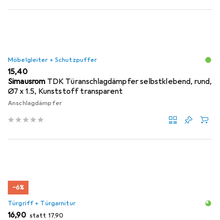
Möbelgleiter + Schutzpuffer
EUR
15,40
Simausrom
TDK Türanschlagdämpfer selbstklebend, rund,
Ø7 x 1.5, Kunststoff transparent
Anschlagdämpfer
−6%
Türgriff + Türgarnitur
EUR
EUR
16,90
statt
17,90