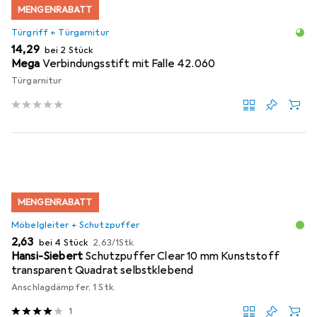
MENGENRABATT
Türgriff + Türgarnitur
EUR
14,29
bei 2 Stück
Mega
Verbindungsstift mit Falle 42.060
Türgarnitur
MENGENRABATT
Möbelgleiter + Schutzpuffer
EUR
EUR
2,63
bei 4 Stück
2,63
/
1Stk.
Hansi-Siebert
Schutzpuffer Clear 10 mm Kunststoff
transparent Quadrat selbstklebend
Anschlagdämpfer, 1 Stk.
1