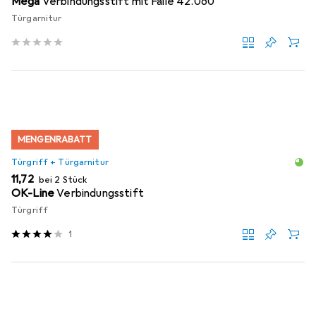
Mega
Verbindungsstift mit Falle 42.060
Türgarnitur
MENGENRABATT
Türgriff + Türgarnitur
EUR
11,72
bei 2 Stück
OK-Line
Verbindungsstift
Türgriff
1