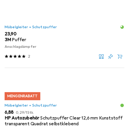
Möbelgleiter + Schutzpuffer
EUR
23,90
3M
Puffer
Anschlagdämpfer
2
MENGENRABATT
Möbelgleiter + Schutzpuffer
EUR
EUR
6,88
0,29
/
1Stk.
HP Autozubehör
Schutzpuffer Clear 12,6 mm Kunststoff
transparent Quadrat selbstklebend