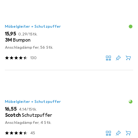
Möbelgleiter + Schutzpuffer
EUR
EUR
15,95
0,29
/
1Stk.
3M
Bumpon
Anschlagdämpfer, 56 Stk.
130
Möbelgleiter + Schutzpuffer
EUR
EUR
16,55
4,14
/
1Stk.
Scotch
Schutzpuffer
Anschlagdämpfer, 4 Stk.
45