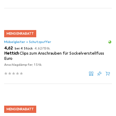
MENGENRABATT
Möbelgleiter + Schutzpuffer
EUR
EUR
4,62
bei 4 Stück
4,62
/
1Stk.
Hettich
Clips zum Anschrauben für Sockelverstellfuss
Euro
Anschlagdämpfer, 1 Stk.
MENGENRABATT