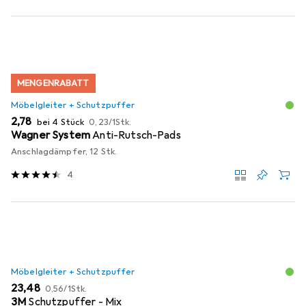
MENGENRABATT
Möbelgleiter + Schutzpuffer
EUR
EUR
2,78
bei 4 Stück
0,23
/
1Stk.
Wagner System
Anti-Rutsch-Pads
Anschlagdämpfer, 12 Stk.
4
Möbelgleiter + Schutzpuffer
EUR
EUR
23,48
0,56
/
1Stk.
3M
Schutzpuffer - Mix