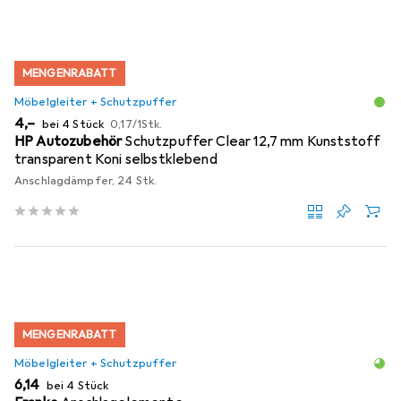
MENGENRABATT
Möbelgleiter + Schutzpuffer
EUR
EUR
4,–
bei 4 Stück
0,17
/
1Stk.
HP Autozubehör
Schutzpuffer Clear 12,7 mm Kunststoff
transparent Koni selbstklebend
Anschlagdämpfer, 24 Stk.
MENGENRABATT
Möbelgleiter + Schutzpuffer
EUR
6,14
bei 4 Stück