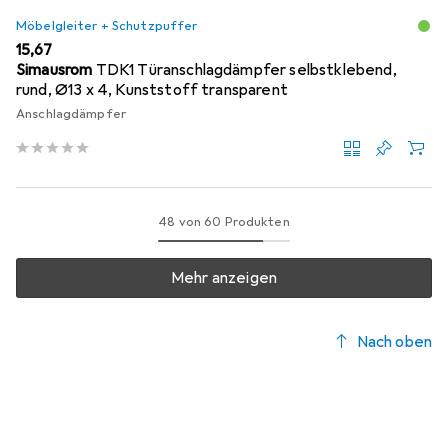
Möbelgleiter + Schutzpuffer
EUR
15,67
Simausrom
TDK1 Türanschlagdämpfer selbstklebend,
rund, Ø13 x 4, Kunststoff transparent
Anschlagdämpfer
48 von 60 Produkten
Mehr anzeigen
Nach oben