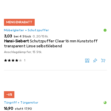
MENGENRABATT
Möbelgleiter + Schutzpuffer
EUR
EUR
3,03
bei 4 Stück
0,20
/
1Stk.
Hansi-Siebert
Schutzpuffer Clear 16 mm Kunststoff
transparent Linse selbstklebend
Anschlagdämpfer, 15 Stk.
1
−6%
Türgriff + Türgarnitur
EUR
EUR
16,90
statt
17,90