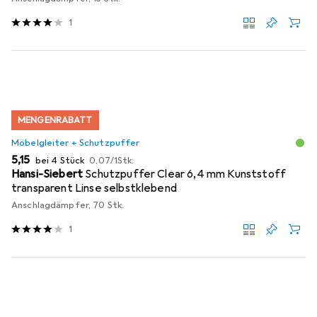
1
MENGENRABATT
Möbelgleiter + Schutzpuffer
EUR
EUR
5,15
bei 4 Stück
0,07
/
1Stk.
Hansi-Siebert
Schutzpuffer Clear 6,4 mm Kunststoff
transparent Linse selbstklebend
Anschlagdämpfer, 70 Stk.
1