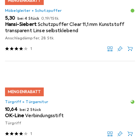
MENGENRABATT
Möbelgleiter + Schutzpuffer
EUR
EUR
5,30
bei 4 Stück
0,19
/
1Stk.
Hansi-Siebert
Schutzpuffer Clear 11,1 mm Kunststoff
transparent Linse selbstklebend
Anschlagdämpfer, 28 Stk.
1
MENGENRABATT
Türgriff + Türgarnitur
EUR
10,64
bei 2 Stück
OK-Line
Verbindungsstift
Türgriff
1