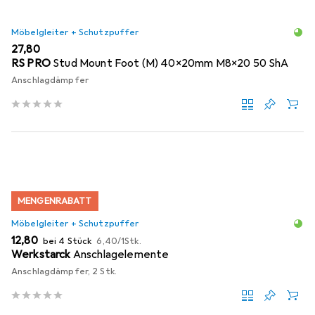
Möbelgleiter + Schutzpuffer
EUR
27,80
RS PRO
Stud Mount Foot (M) 40x20mm M8x20 50 ShA
Anschlagdämpfer
MENGENRABATT
Möbelgleiter + Schutzpuffer
EUR
EUR
12,80
bei 4 Stück
6,40
/
1Stk.
Werkstarck
Anschlagelemente
Anschlagdämpfer, 2 Stk.