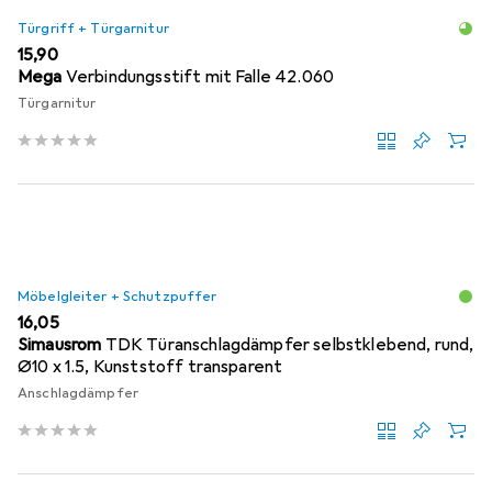
Türgriff + Türgarnitur
EUR
15,90
Mega
Verbindungsstift mit Falle 42.060
Türgarnitur
Möbelgleiter + Schutzpuffer
EUR
16,05
Simausrom
TDK Türanschlagdämpfer selbstklebend, rund,
Ø10 x 1.5, Kunststoff transparent
Anschlagdämpfer