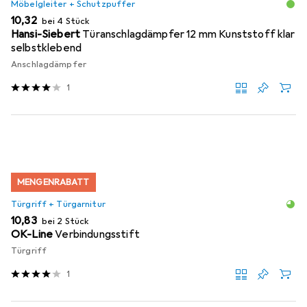
Möbelgleiter + Schutzpuffer
EUR
10,32
bei 4 Stück
Hansi-Siebert
Türanschlagdämpfer 12 mm Kunststoff klar
selbstklebend
Anschlagdämpfer
1
MENGENRABATT
Türgriff + Türgarnitur
EUR
10,83
bei 2 Stück
OK-Line
Verbindungsstift
Türgriff
1