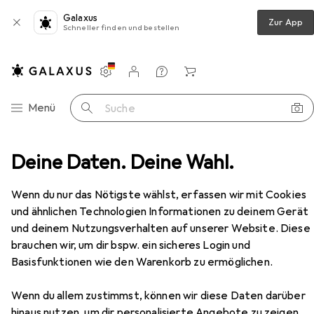
Galaxus
Zur App
Schneller finden und bestellen
Einstellungen
Kundenkonto
Vergleichslisten
Merklisten
Warenkorb
Navigation nach Kategorien
Menü
Suche
nitur
Deine Daten. Deine Wahl.
Mega Türdrücker-Halbgarnituren 33.604/34.190
Zubehör
EUR
169,–
Wenn du nur das Nötigste wählst, erfassen wir mit Cookies
Mega
Türdrücker-Halbgarnituren
und ähnlichen Technologien Informationen zu deinem Gerät
33.604/34.190
und deinem Nutzungsverhalten auf unserer Website. Diese
Türgriff
brauchen wir, um dir bspw. ein sicheres Login und
Basisfunktionen wie den Warenkorb zu ermöglichen.
Zubehör für Mega Türdrücker-
Wenn du allem zustimmst, können wir diese Daten darüber
Halbgarnituren 33.604/34.190
hinaus nutzen, um dir personalisierte Angebote zu zeigen,