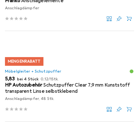
Franko
Anschlagelemente
Anschlagdämpfer
MENGENRABATT
Möbelgleiter + Schutzpuffer
EUR
EUR
5,83
bei 4 Stück
0,12
/
1Stk.
HP Autozubehör
Schutzpuffer Clear 7,9 mm Kunststoff
transparent Linse selbstklebend
Anschlagdämpfer, 48 Stk.