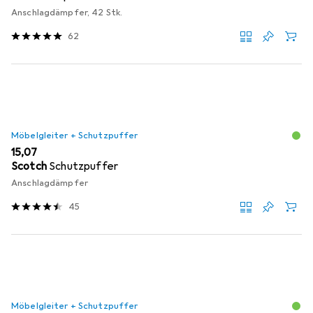
Anschlagdämpfer, 42 Stk.
62
Möbelgleiter + Schutzpuffer
EUR
15,07
Scotch
Schutzpuffer
Anschlagdämpfer
45
Möbelgleiter + Schutzpuffer