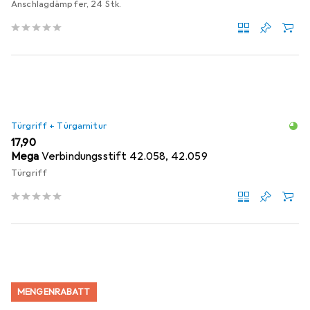
Anschlagdämpfer, 24 Stk.
Türgriff + Türgarnitur
EUR
17,90
Mega
Verbindungsstift 42.058, 42.059
Türgriff
MENGENRABATT