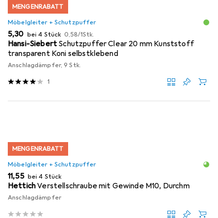
MENGENRABATT
Möbelgleiter + Schutzpuffer
EUR
EUR
5,30
bei 4 Stück
0,58
/
1Stk.
Hansi-Siebert
Schutzpuffer Clear 20 mm Kunststoff
transparent Koni selbstklebend
Anschlagdämpfer, 9 Stk.
1
MENGENRABATT
Möbelgleiter + Schutzpuffer
EUR
11,55
bei 4 Stück
Hettich
Verstellschraube mit Gewinde M10, Durchm
Anschlagdämpfer