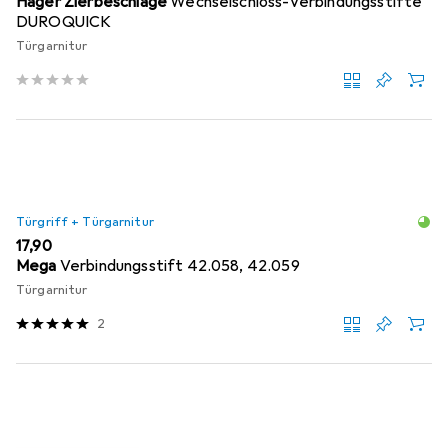
Hager Zierbeschläge
Wechselschloss-Verbindungsstifte
DUROQUICK
Türgarnitur
Türgriff + Türgarnitur
EUR
17,90
Mega
Verbindungsstift 42.058, 42.059
Türgarnitur
2