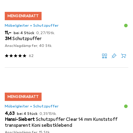
MENGENRABATT
Möbelgleiter + Schutzpuffer
EUR
EUR
11,–
bei 4 Stück
0,27
/
1Stk.
3M
Schutzpuffer
Anschlagdämpfer, 40 Stk.
62
MENGENRABATT
Möbelgleiter + Schutzpuffer
EUR
EUR
4,63
bei 4 Stück
0,31
/
1Stk.
Hansi-Siebert
Schutzpuffer Clear 14 mm Kunststoff
transparent Koni selbstklebend
Anschlagdämpfer, 15 Stk.