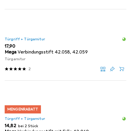
Türgriff + Türgarnitur
EUR
17,90
Mega
Verbindungsstift 42.058, 42.059
Türgarnitur
2
MENGENRABATT
Türgriff + Türgarnitur
EUR
14,82
bei 2 Stück