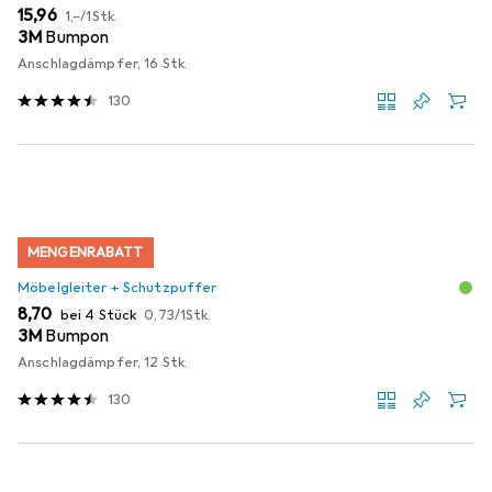
EUR
EUR
15,96
1,–
/
1Stk.
3M
Bumpon
Anschlagdämpfer, 16 Stk.
130
MENGENRABATT
Möbelgleiter + Schutzpuffer
EUR
EUR
8,70
bei 4 Stück
0,73
/
1Stk.
3M
Bumpon
Anschlagdämpfer, 12 Stk.
130