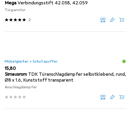
Mega
Verbindungsstift 42.058, 42.059
Türgarnitur
2
Möbelgleiter + Schutzpuffer
EUR
15,80
Simausrom
TDK Türanschlagdämpfer selbstklebend, rund,
Ø8 x 1.6, Kunststoff transparent
Anschlagdämpfer