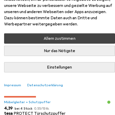
unsere Webseite zu verbessern und gezielte Werbung auf
Hier findest du passendes Zubehör zum Produkt Mega
unseren und anderen Webseiten oder Apps anzuzeigen.
Türdrücker-Halbgarnituren 33.604/34.190 aus den
Dazu können bestimmte Daten auch an Dritte und
Kategorien Möbelgleiter + Schutzpuffer und Türgriff +
Werbepartner weitergegeben werden.
Türgarnitur.
Allem zustimmen
Beliebt
Möbelgleiter + Schutzpuffer
Türgriff + Türgarni
Nur das Nötigste
Relevanz
Einstellungen
Produktliste
Impressum
Datenschutzerklärung
MENGENRABATT
Möbelgleiter + Schutzpuffer
EUR
EUR
4,39
bei 4 Stück
0,55
/
1Stk.
tesa
PROTECT Türschutzpuffer