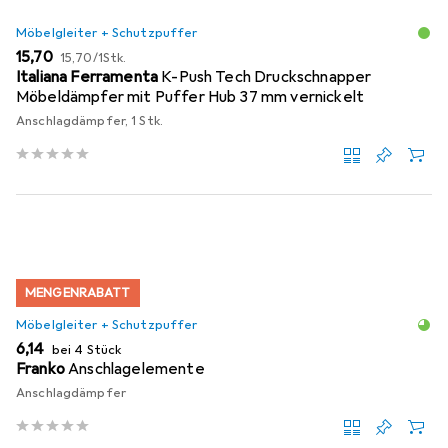
Möbelgleiter + Schutzpuffer
EUR
EUR
15,70
15,70
/
1Stk.
Italiana Ferramenta
K-Push Tech Druckschnapper
Möbeldämpfer mit Puffer Hub 37 mm vernickelt
Anschlagdämpfer, 1 Stk.
MENGENRABATT
Möbelgleiter + Schutzpuffer
EUR
6,14
bei 4 Stück
Franko
Anschlagelemente
Anschlagdämpfer