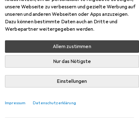
unsere Webseite zu verbessern und gezielte Werbung auf
Hier findest du passendes Zubehör zum Produkt MSL
unseren und anderen Webseiten oder Apps anzuzeigen.
Stangenführungen 1826 aus der Kategorie Möbelgleiter +
Dazu können bestimmte Daten auch an Dritte und
Schutzpuffer.
Werbepartner weitergegeben werden.
Relevanz
Produktliste
Allem zustimmen
Nur das Nötigste
Möbelgleiter + Schutzpuffer
EUR
EUR
13,68
Einstellungen
0,86
/
1Stk.
Scotch
Schutzpuffer
Anschlagdämpfer, 16 Stk.
Impressum
Datenschutzerklärung
45