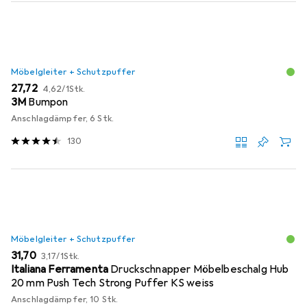
Möbelgleiter + Schutzpuffer
EUR
EUR
27,72
4,62
/
1Stk.
3M
Bumpon
Anschlagdämpfer, 6 Stk.
130
Möbelgleiter + Schutzpuffer
EUR
EUR
31,70
3,17
/
1Stk.
Italiana Ferramenta
Druckschnapper Möbelbeschalg Hub
20 mm Push Tech Strong Puffer KS weiss
Anschlagdämpfer, 10 Stk.