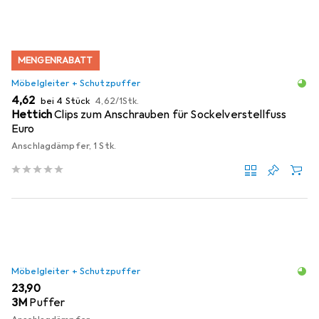
MENGENRABATT
Möbelgleiter + Schutzpuffer
EUR
EUR
4,62
bei 4 Stück
4,62
/
1Stk.
Hettich
Clips zum Anschrauben für Sockelverstellfuss
Euro
Anschlagdämpfer, 1 Stk.
Möbelgleiter + Schutzpuffer
EUR
23,90
3M
Puffer