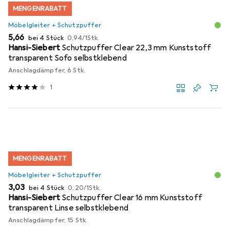
MENGENRABATT
Möbelgleiter + Schutzpuffer
EUR
EUR
5,66
bei 4 Stück
0,94
/
1Stk.
Hansi-Siebert
Schutzpuffer Clear 22,3 mm Kunststoff
transparent Sofo selbstklebend
Anschlagdämpfer, 6 Stk.
1
MENGENRABATT
Möbelgleiter + Schutzpuffer
EUR
EUR
3,03
bei 4 Stück
0,20
/
1Stk.
Hansi-Siebert
Schutzpuffer Clear 16 mm Kunststoff
transparent Linse selbstklebend
Anschlagdämpfer, 15 Stk.