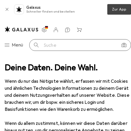
Galaxus
Zur App
Schneller finden und bestellen
Einstellungen
Kundenkonto
Vergleichslisten
Merklisten
Warenkorb
Navigation nach Kategorien
Menü
Suche
Türgriff + Türgarnitur
Deine Daten. Deine Wahl.
MSL Stangenführungen 1826
Zubehör
EUR
EUR
16,90
statt
17,90
Wenn du nur das Nötigste wählst, erfassen wir mit Cookies
MSL
Stangenführungen 1826
und ähnlichen Technologien Informationen zu deinem Gerät
Türgriff
und deinem Nutzungsverhalten auf unserer Website. Diese
brauchen wir, um dir bspw. ein sicheres Login und
Basisfunktionen wie den Warenkorb zu ermöglichen.
Zubehör für MSL
Stangenführungen 1826
Wenn du allem zustimmst, können wir diese Daten darüber
hinaus nutzen, um dir personalisierte Angebote zu zeigen,