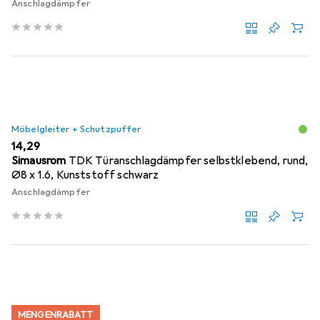
Anschlagdämpfer
Möbelgleiter + Schutzpuffer
EUR
14,29
Simausrom
TDK Türanschlagdämpfer selbstklebend, rund,
Ø8 x 1.6, Kunststoff schwarz
Anschlagdämpfer
MENGENRABATT