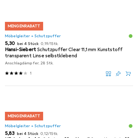
MENGENRABATT
Möbelgleiter + Schutzpuffer
EUR
EUR
5,30
bei 4 Stück
0,19
/
1Stk.
Hansi-Siebert
Schutzpuffer Clear 11,1 mm Kunststoff
transparent Linse selbstklebend
Anschlagdämpfer, 28 Stk.
1
MENGENRABATT
Möbelgleiter + Schutzpuffer
EUR
EUR
5,83
bei 4 Stück
0,12
/
1Stk.