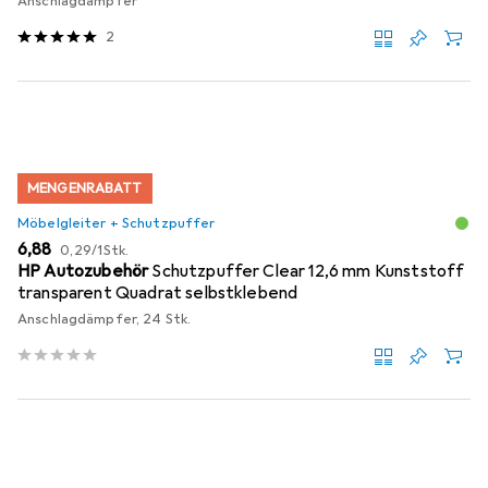
Anschlagdämpfer
2
MENGENRABATT
Möbelgleiter + Schutzpuffer
EUR
EUR
6,88
0,29
/
1Stk.
HP Autozubehör
Schutzpuffer Clear 12,6 mm Kunststoff
transparent Quadrat selbstklebend
Anschlagdämpfer, 24 Stk.