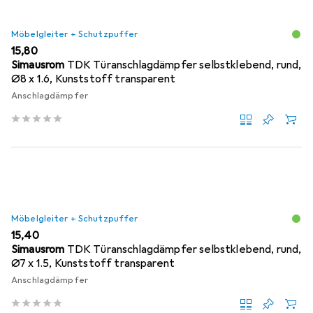
Möbelgleiter + Schutzpuffer
EUR
15,80
Simausrom
TDK Türanschlagdämpfer selbstklebend, rund,
Ø8 x 1.6, Kunststoff transparent
Anschlagdämpfer
Möbelgleiter + Schutzpuffer
EUR
15,40
Simausrom
TDK Türanschlagdämpfer selbstklebend, rund,
Ø7 x 1.5, Kunststoff transparent
Anschlagdämpfer