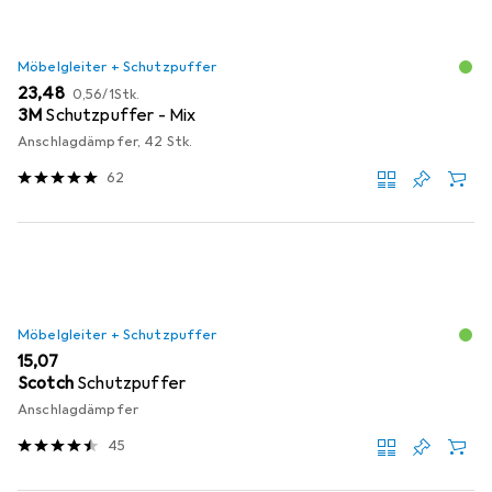
Möbelgleiter + Schutzpuffer
EUR
EUR
23,48
0,56
/
1Stk.
3M
Schutzpuffer - Mix
Anschlagdämpfer, 42 Stk.
62
Möbelgleiter + Schutzpuffer
EUR
15,07
Scotch
Schutzpuffer
Anschlagdämpfer
45