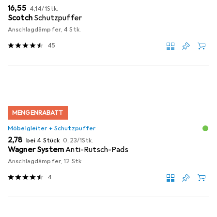
EUR
EUR
16,55
4,14
/
1Stk.
Scotch
Schutzpuffer
Anschlagdämpfer, 4 Stk.
45
MENGENRABATT
Möbelgleiter + Schutzpuffer
EUR
EUR
2,78
bei 4 Stück
0,23
/
1Stk.
Wagner System
Anti-Rutsch-Pads
Anschlagdämpfer, 12 Stk.
4