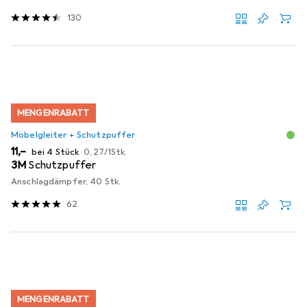
130
MENGENRABATT
Möbelgleiter + Schutzpuffer
EUR
EUR
11,–
bei 4 Stück
0,27
/
1Stk.
3M
Schutzpuffer
Anschlagdämpfer, 40 Stk.
62
MENGENRABATT