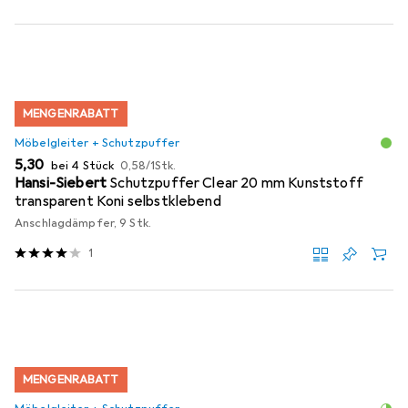
MENGENRABATT
Möbelgleiter + Schutzpuffer
EUR
EUR
5,30
bei 4 Stück
0,58
/
1Stk.
Hansi-Siebert
Schutzpuffer Clear 20 mm Kunststoff
transparent Koni selbstklebend
Anschlagdämpfer, 9 Stk.
1
MENGENRABATT