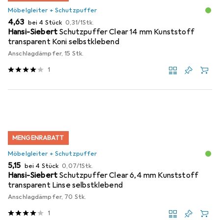
Möbelgleiter + Schutzpuffer
EUR
EUR
4,63
bei 4 Stück
0,31
/
1Stk.
Hansi-Siebert
Schutzpuffer Clear 14 mm Kunststoff
transparent Koni selbstklebend
Anschlagdämpfer, 15 Stk.
1
MENGENRABATT
Möbelgleiter + Schutzpuffer
EUR
EUR
5,15
bei 4 Stück
0,07
/
1Stk.
Hansi-Siebert
Schutzpuffer Clear 6,4 mm Kunststoff
transparent Linse selbstklebend
Anschlagdämpfer, 70 Stk.
1