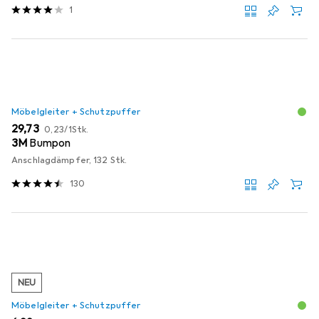
1
Möbelgleiter + Schutzpuffer
EUR
EUR
29,73
0,23
/
1Stk.
3M
Bumpon
Anschlagdämpfer, 132 Stk.
130
NEU
Möbelgleiter + Schutzpuffer