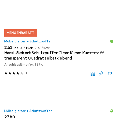
MENGENRABATT
Möbelgleiter + Schutzpuffer
EUR
EUR
2,63
bei 4 Stück
2,63
/
1Stk.
Hansi-Siebert
Schutzpuffer Clear 10 mm Kunststoff
transparent Quadrat selbstklebend
Anschlagdämpfer, 1 Stk.
1
Möbelgleiter + Schutzpuffer
EUR
27,80