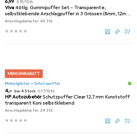
EUR
EUR
6,99
0,15
/
1Stk.
Viva
46tlg. Gummipuffer Set – Transparente,
selbstklebende Anschlagpuffer in 3 Grössen (8mm, 12mm,
18mm)
Anschlagdämpfer, 46 Stk.
MENGENRABATT
Möbelgleiter + Schutzpuffer
EUR
EUR
4,–
bei 4 Stück
0,17
/
1Stk.
HP Autozubehör
Schutzpuffer Clear 12,7 mm Kunststoff
transparent Koni selbstklebend
Anschlagdämpfer, 24 Stk.