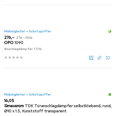
Möbelgleiter + Schutzpuffer
EUR
EUR
276,–
276,–
/
1Stk.
OPO
1090
Anschlagdämpfer, 1 Stk.
Möbelgleiter + Schutzpuffer
EUR
16,05
Simausrom
TDK Türanschlagdämpfer selbstklebend, rund,
Ø10 x 1.5, Kunststoff transparent