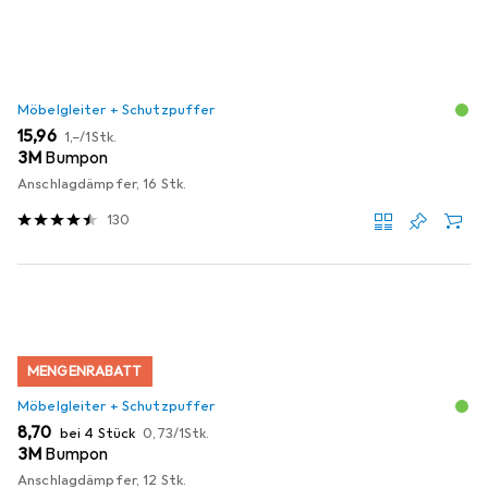
Möbelgleiter + Schutzpuffer
EUR
EUR
15,96
1,–
/
1Stk.
3M
Bumpon
Anschlagdämpfer, 16 Stk.
130
MENGENRABATT
Möbelgleiter + Schutzpuffer
EUR
EUR
8,70
bei 4 Stück
0,73
/
1Stk.
3M
Bumpon
Anschlagdämpfer, 12 Stk.