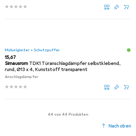
Möbelgleiter + Schutzpuffer
EUR
15,67
Simausrom
TDK1 Türanschlagdämpfer selbstklebend,
rund, Ø13 x 4, Kunststoff transparent
Anschlagdämpfer
44 von 44 Produkten
Nach oben