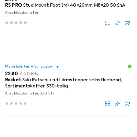
RS PRO
Stud Mount Foot (M) 40x20mm M8x20 50 ShA
Anschlagdämpfer
Möbelgleiter + Schutzpuffer
EUR
EUR
22,80
0,07
/
1Stk.
Rocket
Suki Rutsch- und Lärmstopper selbstklebend,
Sortimentskoffer 330-teilig
Anschlagdämpfer, 330 Stk.