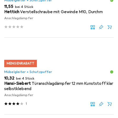
Möbelgleiter + Schutzpuffer
EUR
11,55
bei 4 Stück
Hettich
Verstellschraube mit Gewinde M10, Durchm
Anschlagdämpfer
MENGENRABATT
Möbelgleiter + Schutzpuffer
EUR
10,32
bei 4 Stück
Hansi-Siebert
Türanschlagdämpfer 12 mm Kunststoff klar
selbstklebend
Anschlagdämpfer
1