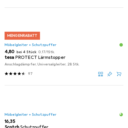
MENGENRABATT
Möbelgleiter + Schutzpuffer
EUR
EUR
4,80
bei 4 Stück
0,17
/
1Stk.
tesa
PROTECT Lärmstopper
Anschlagdämpfer, Universalgleiter, 28 Stk.
97
Möbelgleiter + Schutzpuffer
EUR
16,35
Scotch
Schutzpuffer