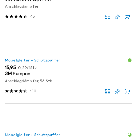
Anschlagdämpfer
45
Möbelgleiter + Schutzpuffer
EUR
EUR
15,95
0,29
/
1Stk.
3M
Bumpon
Anschlagdämpfer, 56 Stk.
130
Möbelgleiter + Schutzpuffer