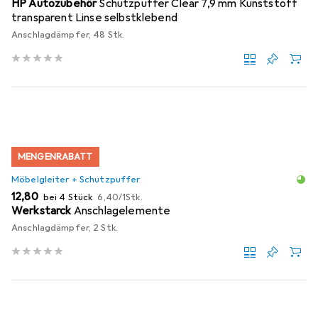
HP Autozubehör
Schutzpuffer Clear 7,9 mm Kunststoff
transparent Linse selbstklebend
Anschlagdämpfer, 48 Stk.
MENGENRABATT
Möbelgleiter + Schutzpuffer
EUR
EUR
12,80
bei 4 Stück
6,40
/
1Stk.
Werkstarck
Anschlagelemente
Anschlagdämpfer, 2 Stk.