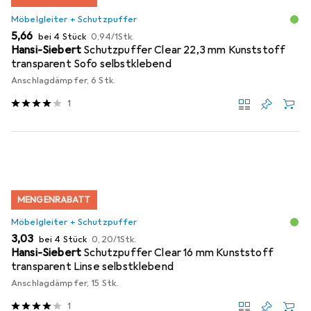
Möbelgleiter + Schutzpuffer
EUR
EUR
5,66
bei 4 Stück
0,94
/
1Stk.
Hansi-Siebert
Schutzpuffer Clear 22,3 mm Kunststoff
transparent Sofo selbstklebend
Anschlagdämpfer, 6 Stk.
1
MENGENRABATT
Möbelgleiter + Schutzpuffer
EUR
EUR
3,03
bei 4 Stück
0,20
/
1Stk.
Hansi-Siebert
Schutzpuffer Clear 16 mm Kunststoff
transparent Linse selbstklebend
Anschlagdämpfer, 15 Stk.
1