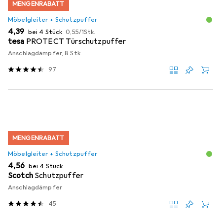
MENGENRABATT
Möbelgleiter + Schutzpuffer
EUR
EUR
4,39
bei 4 Stück
0,55
/
1Stk.
tesa
PROTECT Türschutzpuffer
Anschlagdämpfer, 8 Stk.
97
MENGENRABATT
Möbelgleiter + Schutzpuffer
EUR
4,56
bei 4 Stück
Scotch
Schutzpuffer
Anschlagdämpfer
45