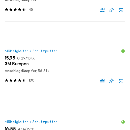
45
Möbelgleiter + Schutzpuffer
EUR
EUR
15,95
0,29
/
1Stk.
3M
Bumpon
Anschlagdämpfer, 56 Stk.
130
Möbelgleiter + Schutzpuffer
EUR
EUR
16,55
4,14
/
1Stk.