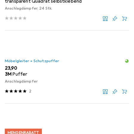
transparent Quadrat selbstklebend
Anschlagdämpfer, 24 Stk.
Möbelgleiter + Schutzpuffer
EUR
23,90
3M
Puffer
Anschlagdämpfer
2
MENGENRABATT