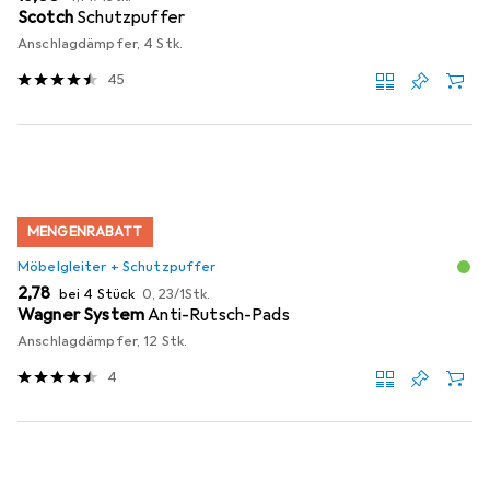
Scotch
Schutzpuffer
Anschlagdämpfer, 4 Stk.
45
MENGENRABATT
Möbelgleiter + Schutzpuffer
EUR
EUR
2,78
bei 4 Stück
0,23
/
1Stk.
Wagner System
Anti-Rutsch-Pads
Anschlagdämpfer, 12 Stk.
4