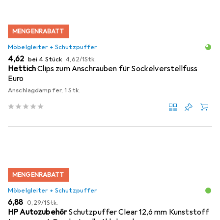
MENGENRABATT
Möbelgleiter + Schutzpuffer
EUR
EUR
4,62
bei 4 Stück
4,62
/
1Stk.
Hettich
Clips zum Anschrauben für Sockelverstellfuss
Euro
Anschlagdämpfer, 1 Stk.
MENGENRABATT
Möbelgleiter + Schutzpuffer
EUR
EUR
6,88
0,29
/
1Stk.
HP Autozubehör
Schutzpuffer Clear 12,6 mm Kunststoff