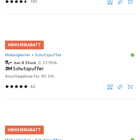
130
MENGENRABATT
Möbelgleiter + Schutzpuffer
EUR
EUR
11,–
bei 4 Stück
0,27
/
1Stk.
3M
Schutzpuffer
Anschlagdämpfer, 40 Stk.
62
MENGENRABATT
Möbelgleiter + Schutzpuffer