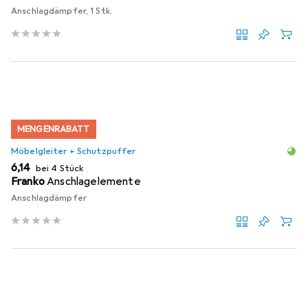
Anschlagdämpfer, 1 Stk.
MENGENRABATT
Möbelgleiter + Schutzpuffer
EUR
6,14
bei 4 Stück
Franko
Anschlagelemente
Anschlagdämpfer