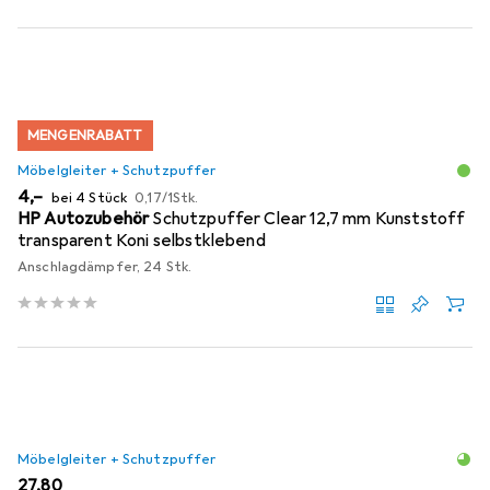
MENGENRABATT
Möbelgleiter + Schutzpuffer
EUR
EUR
4,–
bei 4 Stück
0,17
/
1Stk.
HP Autozubehör
Schutzpuffer Clear 12,7 mm Kunststoff
transparent Koni selbstklebend
Anschlagdämpfer, 24 Stk.
Möbelgleiter + Schutzpuffer
EUR
27,80