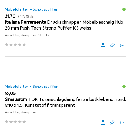
Möbelgleiter + Schutzpuffer
EUR
EUR
31,70
3,17
/
1Stk.
Italiana Ferramenta
Druckschnapper Möbelbeschalg Hub
20 mm Push Tech Strong Puffer KS weiss
Anschlagdämpfer, 10 Stk.
Möbelgleiter + Schutzpuffer
EUR
16,05
Simausrom
TDK Türanschlagdämpfer selbstklebend, rund,
Ø10 x 1.5, Kunststoff transparent
Anschlagdämpfer