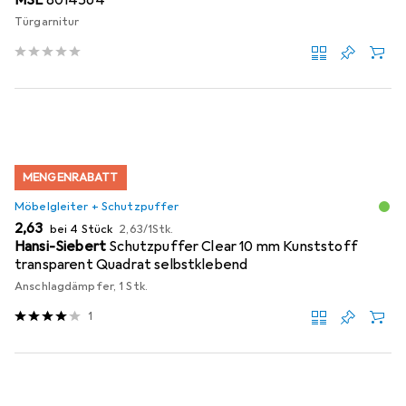
Türgarnitur
MENGENRABATT
Möbelgleiter + Schutzpuffer
EUR
EUR
2,63
bei 4 Stück
2,63
/
1Stk.
Hansi-Siebert
Schutzpuffer Clear 10 mm Kunststoff
transparent Quadrat selbstklebend
Anschlagdämpfer, 1 Stk.
1