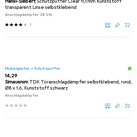
Hansi-Siebert
Schutzpuffer Clear 11,1 mm Kunststoff
transparent Linse selbstklebend
Anschlagdämpfer, 28 Stk.
1
Möbelgleiter + Schutzpuffer
EUR
14,29
Simausrom
TDK Türanschlagdämpfer selbstklebend, rund,
Ø8 x 1.6, Kunststoff schwarz
Anschlagdämpfer