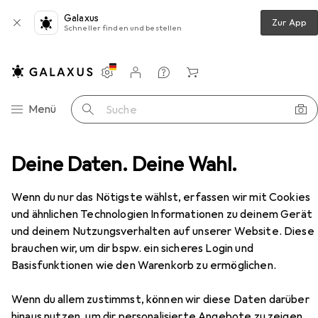
Galaxus
Zur App
Schneller finden und bestellen
Einstellungen
Kundenkonto
Vergleichslisten
Merklisten
Warenkorb
Navigation nach Kategorien
Menü
Suche
rnitur
Deine Daten. Deine Wahl.
MSL Stulpverlängerungen XL zu 24421 FlipLock
Zubehör
Wenn du nur das Nötigste wählst, erfassen wir mit Cookies
und ähnlichen Technologien Informationen zu deinem Gerät
und deinem Nutzungsverhalten auf unserer Website. Diese
brauchen wir, um dir bspw. ein sicheres Login und
Basisfunktionen wie den Warenkorb zu ermöglichen.
Wenn du allem zustimmst, können wir diese Daten darüber
hinaus nutzen, um dir personalisierte Angebote zu zeigen,