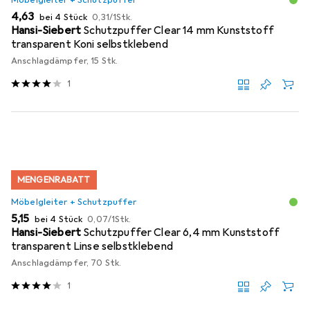
EUR
EUR
4,63
bei 4 Stück
0,31
/
1Stk.
Hansi-Siebert
Schutzpuffer Clear 14 mm Kunststoff
transparent Koni selbstklebend
Anschlagdämpfer, 15 Stk.
1
MENGENRABATT
Möbelgleiter + Schutzpuffer
EUR
EUR
5,15
bei 4 Stück
0,07
/
1Stk.
Hansi-Siebert
Schutzpuffer Clear 6,4 mm Kunststoff
transparent Linse selbstklebend
Anschlagdämpfer, 70 Stk.
1