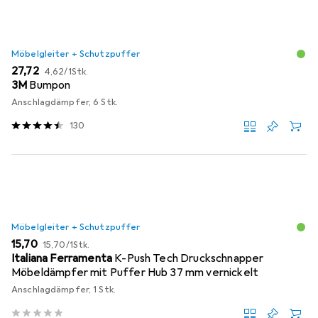
Möbelgleiter + Schutzpuffer
EUR
EUR
27,72
4,62
/
1Stk.
3M
Bumpon
Anschlagdämpfer, 6 Stk.
130
Möbelgleiter + Schutzpuffer
EUR
EUR
15,70
15,70
/
1Stk.
Italiana Ferramenta
K-Push Tech Druckschnapper
Möbeldämpfer mit Puffer Hub 37 mm vernickelt
Anschlagdämpfer, 1 Stk.