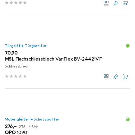
Türgriff + Türgarnitur
EUR
70,90
MSL
Flachschliessblech VariFlex BV-24421VF
Schliessblech
Möbelgleiter + Schutzpuffer
EUR
EUR
276,–
276,–
/
1Stk.
OPO
1090