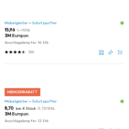
Möbelgleiter + Schutzpuffer
EUR
EUR
15,96
1,–
/
1Stk.
3M
Bumpon
Anschlagdämpfer, 16 Stk.
130
MENGENRABATT
Möbelgleiter + Schutzpuffer
EUR
EUR
8,70
bei 4 Stück
0,73
/
1Stk.
3M
Bumpon
Anschlagdämpfer, 12 Stk.