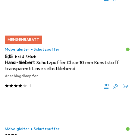
MENGENRABATT
Möbelgleiter + Schutzpuffer
EUR
5,15
bei 4 Stück
Hansi-Siebert
Schutzpuffer Clear 10 mm Kunststoff
transparent Linse selbstklebend
Anschlagdämpfer
1
Möbelgleiter + Schutzpuffer