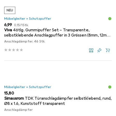
NEU
Möbelgleiter + Schutzpuffer
EUR
EUR
6,99
0,15
/
1Stk.
Viva
46tlg. Gummipuffer Set – Transparente,
selbstklebende Anschlagpuffer in 3 Grössen (8mm, 12mm,
18mm)
Anschlagdämpfer, 46 Stk.
Möbelgleiter + Schutzpuffer
EUR
15,80
Simausrom
TDK Türanschlagdämpfer selbstklebend, rund,
Ø8 x 1.6, Kunststoff transparent
Anschlagdämpfer