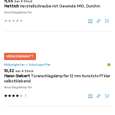
EUR
11,55
bei 4 Stück
Hettich
Verstellschraube mit Gewinde M10, Durchm
Anschlagdämpfer
MENGENRABATT
Möbelgleiter + Schutzpuffer
EUR
10,32
bei 4 Stück
Hansi-Siebert
Türanschlagdämpfer 12 mm Kunststoff klar
selbstklebend
Anschlagdämpfer
1