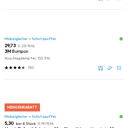
Möbelgleiter + Schutzpuffer
EUR
EUR
29,73
0,23
/
1Stk.
3M
Bumpon
Anschlagdämpfer, 132 Stk.
130
MENGENRABATT
Möbelgleiter + Schutzpuffer
EUR
EUR
5,30
bei 4 Stück
0,19
/
1Stk.