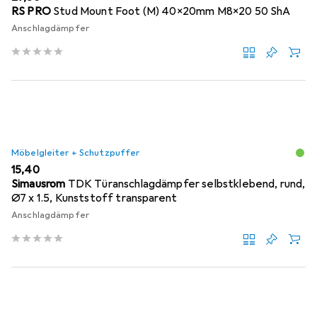
RS PRO
Stud Mount Foot (M) 40x20mm M8x20 50 ShA
Anschlagdämpfer
Möbelgleiter + Schutzpuffer
EUR
15,40
Simausrom
TDK Türanschlagdämpfer selbstklebend, rund,
Ø7 x 1.5, Kunststoff transparent
Anschlagdämpfer