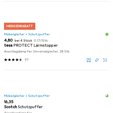
MENGENRABATT
Möbelgleiter + Schutzpuffer
EUR
EUR
4,80
bei 4 Stück
0,17
/
1Stk.
tesa
PROTECT Lärmstopper
Anschlagdämpfer, Universalgleiter, 28 Stk.
97
Möbelgleiter + Schutzpuffer
EUR
16,35
Scotch
Schutzpuffer
Anschlagdämpfer