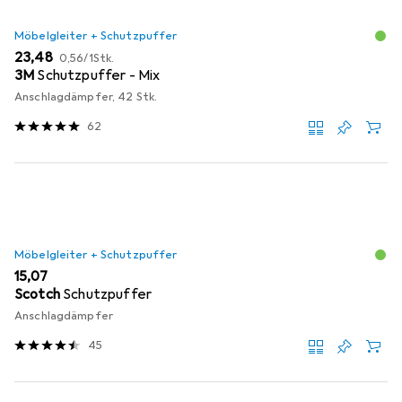
Möbelgleiter + Schutzpuffer
EUR
EUR
23,48
0,56
/
1Stk.
3M
Schutzpuffer - Mix
Anschlagdämpfer, 42 Stk.
62
Möbelgleiter + Schutzpuffer
EUR
15,07
Scotch
Schutzpuffer
Anschlagdämpfer
45