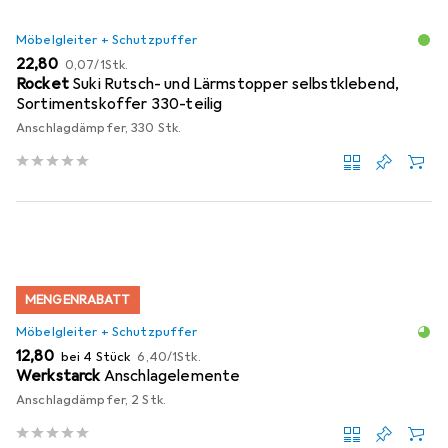
Möbelgleiter + Schutzpuffer
EUR
EUR
22,80
0,07
/
1Stk.
Rocket
Suki Rutsch- und Lärmstopper selbstklebend,
Sortimentskoffer 330-teilig
Anschlagdämpfer, 330 Stk.
MENGENRABATT
Möbelgleiter + Schutzpuffer
EUR
EUR
12,80
bei 4 Stück
6,40
/
1Stk.
Werkstarck
Anschlagelemente
Anschlagdämpfer, 2 Stk.