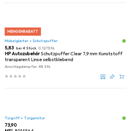
MENGENRABATT
Möbelgleiter + Schutzpuffer
EUR
EUR
5,83
bei 4 Stück
0,12
/
1Stk.
HP Autozubehör
Schutzpuffer Clear 7,9 mm Kunststoff
transparent Linse selbstklebend
Anschlagdämpfer, 48 Stk.
Türgriff + Türgarnitur
EUR
73,90
MSL
8014564