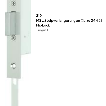
EUR
319,–
MSL
Stulpverlängerungen XL zu 24421
FlipLock
Türgriff