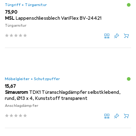
Türgriff + Türgarnitur
EUR
75,90
MSL
Lappenschliessblech VariFlex BV-24421
Türgarnitur
Möbelgleiter + Schutzpuffer
EUR
15,67
Simausrom
TDK1 Türanschlagdämpfer selbstklebend,
rund, Ø13 x 4, Kunststoff transparent
Anschlagdämpfer