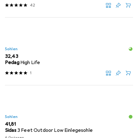
42
Sohlen
EUR
32,43
Pedag
High Life
1
Sohlen
EUR
41,81
Sidas
3 Feet Outdoor Low Einlegesohle
6 Grössen