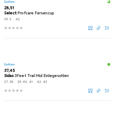
Sohlen
EUR
28,51
Select
Profcare Fersencup
39, S
42
Sohlen
EUR
37,45
Sidas
3Feet Trail Mid Einlegesohlen
37, 38
39, 40, 41
42, 43