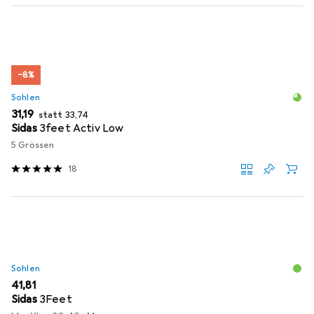
−8%
Sohlen
EUR
EUR
31,19
statt
33,74
Sidas
3feet Activ Low
5 Grössen
18
Sohlen
EUR
41,81
Sidas
3Feet