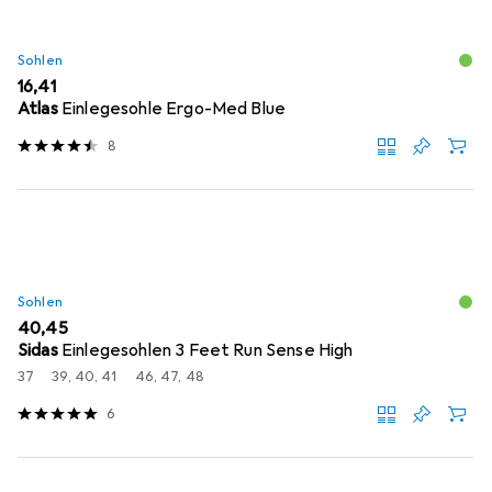
Sohlen
EUR
16,41
Atlas
Einlegesohle Ergo-Med Blue
8
Sohlen
EUR
40,45
Sidas
Einlegesohlen 3 Feet Run Sense High
37
39, 40, 41
46, 47, 48
6