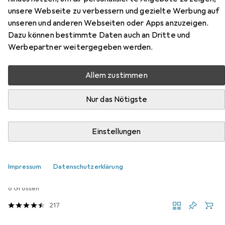
Professional OB sandals, size 44
unsere Webseite zu verbessern und gezielte Werbung auf
(82-725)
unseren und anderen Webseiten oder Apps anzuzeigen.
Dazu können bestimmte Daten auch an Dritte und
Werbepartner weitergegeben werden.
Hier findest du passendes Zubehör zum Produkt Neo
Tools Professional OB sandals, size 44 (82-725) aus der
Kategorie Sohlen.
Allem zustimmen
Relevanz
Nur das Nötigste
Produktliste
Einstellungen
Sohlen
EUR
34,95
Impressum
Datenschutzerklärung
Sidas
Cushioning Gel 3D
6 Grössen
217