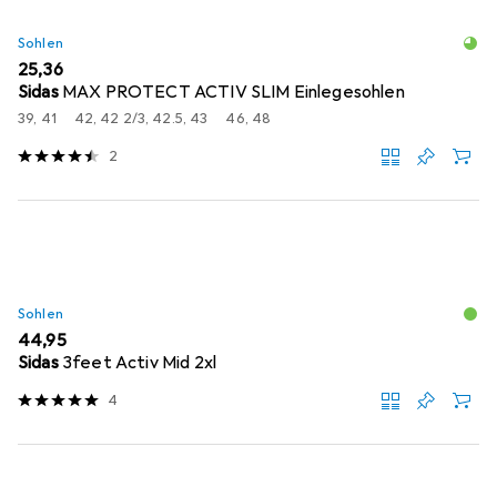
Sohlen
EUR
25,36
Sidas
MAX PROTECT ACTIV SLIM Einlegesohlen
39, 41
42, 42 2/3, 42.5, 43
46, 48
2
Sohlen
EUR
44,95
Sidas
3feet Activ Mid 2xl
4