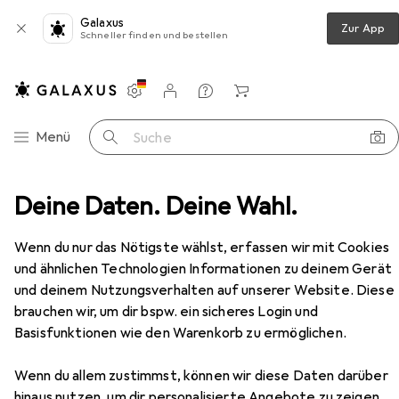
Galaxus
Zur App
Schneller finden und bestellen
Einstellungen
Kundenkonto
Vergleichslisten
Merklisten
Warenkorb
Navigation nach Kategorien
Menü
Suche
e
Deine Daten. Deine Wahl.
Neo Tools Professional OB sandals, size 44 (82-725)
Zubehör
EUR
45,31
Wenn du nur das Nötigste wählst, erfassen wir mit Cookies
Neo Tools
Professional OB sandals,
und ähnlichen Technologien Informationen zu deinem Gerät
size 44 (82-725)
und deinem Nutzungsverhalten auf unserer Website. Diese
4 Grössen
brauchen wir, um dir bspw. ein sicheres Login und
Basisfunktionen wie den Warenkorb zu ermöglichen.
Zubehör für Neo Tools
Wenn du allem zustimmst, können wir diese Daten darüber
hinaus nutzen, um dir personalisierte Angebote zu zeigen,