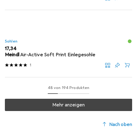
Sohlen
EUR
17,34
Meindl
Air-Active Soft Print Einlegesohle
1
48 von 194 Produkten
Mehr anzeigen
Nach oben