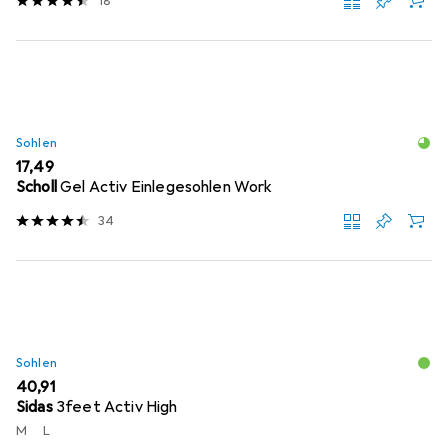
18
Sohlen
EUR
17,49
Scholl
Gel Activ Einlegesohlen Work
34
Sohlen
EUR
40,91
Sidas
3feet Activ High
M
L