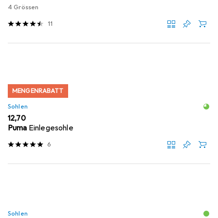
4 Grössen
11
MENGENRABATT
Sohlen
EUR
12,70
Puma
Einlegesohle
6
Sohlen