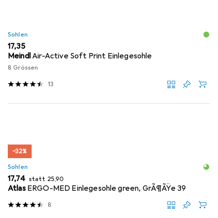
Sohlen
EUR
17,35
Meindl
Air-Active Soft Print Einlegesohle
8 Grössen
13
−32%
Sohlen
EUR
EUR
17,74
statt
25,90
Atlas
ERGO-MED Einlegesohle green, GrÃ¶ÃŸe 39
8