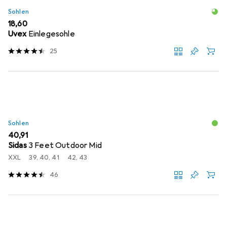
Sohlen
EUR
18,60
Uvex
Einlegesohle
25
Sohlen
EUR
40,91
Sidas
3 Feet Outdoor Mid
XXL
39, 40, 41
42, 43
46