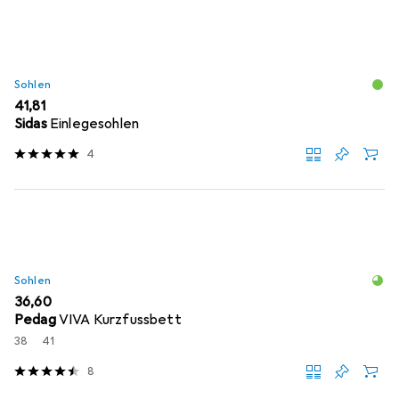
Sohlen
EUR
41,81
Sidas
Einlegesohlen
4
Sohlen
EUR
36,60
Pedag
VIVA Kurzfussbett
38
41
8