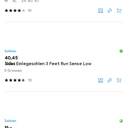
M
XL
39, 40, 41
10
Sohlen
EUR
40,45
Sidas
Einlegesohlen 3 Feet Run Sense Low
5 Grössen
10
Sohlen
EUR
16,–