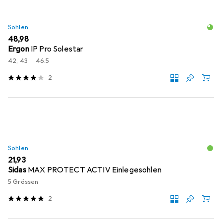
Sohlen
EUR
48,98
Ergon
IP Pro Solestar
42, 43
46.5
2
Sohlen
EUR
21,93
Sidas
MAX PROTECT ACTIV Einlegesohlen
5 Grössen
2