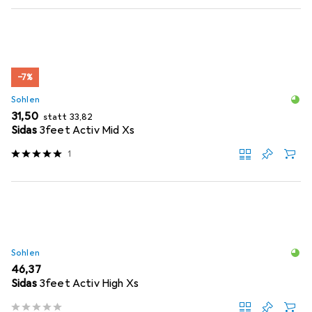
−7%
Sohlen
EUR
EUR
31,50
statt
33,82
Sidas
3feet Activ Mid Xs
1
Sohlen
EUR
46,37
Sidas
3feet Activ High Xs