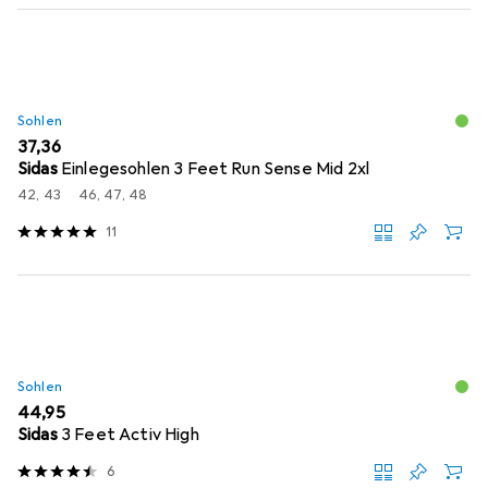
Sohlen
EUR
37,36
Sidas
Einlegesohlen 3 Feet Run Sense Mid 2xl
42, 43
46, 47, 48
11
Sohlen
EUR
44,95
Sidas
3 Feet Activ High
6