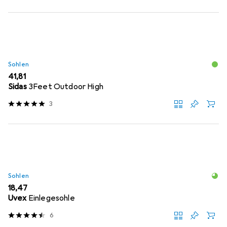
Sohlen
EUR
41,81
Sidas
3Feet Outdoor High
3
Sohlen
EUR
18,47
Uvex
Einlegesohle
6