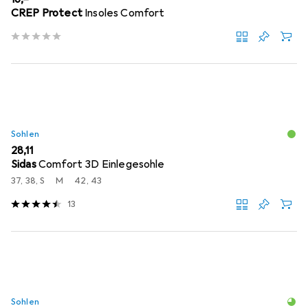
CREP Protect
Insoles Comfort
Sohlen
EUR
28,11
Sidas
Comfort 3D Einlegesohle
37, 38, S
M
42, 43
13
Sohlen