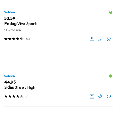
Sohlen
EUR
53,59
Pedag
Viva Sport
11 Grössen
43
Sohlen
EUR
44,95
Sidas
3feet High
7