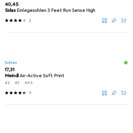
EUR
40,45
Sidas
Einlegesohlen 3 Feet Run Sense High
2
Sohlen
EUR
17,31
Meindl
Air-Active Soft Print
42
43
44.5
9