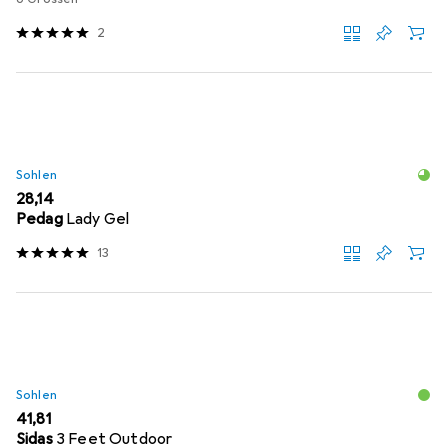
2
Sohlen
EUR
28,14
Pedag
Lady Gel
13
Sohlen
EUR
41,81
Sidas
3 Feet Outdoor