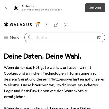
Galaxus
Zur App
Schneller finden und bestellen
Einstellungen
Kundenkonto
Vergleichslisten
Merklisten
Warenkorb
Navigation nach Kategorien
Menü
Suche
Arbeitsbekleidung
Deine Daten. Deine Wahl.
Sicherheitsschuhe
Oxypas Lina
Zubehör
Oxypas
Lina
Wenn du nur das Nötigste wählst, erfassen wir mit
40
Cookies und ähnlichen Technologien Informationen zu
deinem Gerät und deinem Nutzungsverhalten auf unserer
Website. Diese brauchen wir, um dir bspw. ein sicheres
Zubehör für Oxypas Lina
Login und Basisfunktionen wie den Warenkorb zu
ermöglichen.
Hier findest du passendes Zubehör zum Produkt Oxypas
Wenn du allem zustimmst, können wir diese Daten