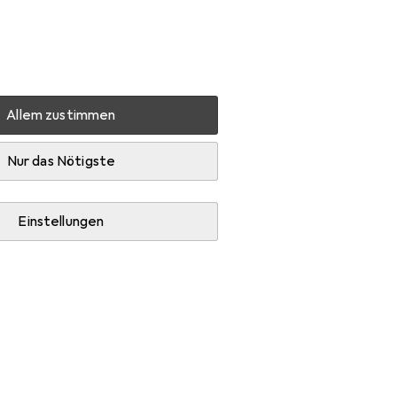
Einstellungen
Kundenkonto
Vergleichslisten
Merklisten
Warenkorb
Anmelden
Allem zustimmen
Schrauben
Profix Zierleistenschrauben
Zubehör
Nur das Nötigste
Einstellungen
gorie Bits.