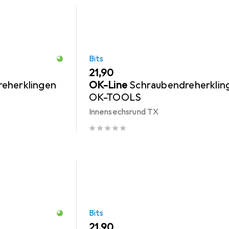
Bits
EUR
21,90
eherklingen
OK-Line
Schraubendreherklin
OK-TOOLS
Innensechsrund TX
Bits
EUR
21,90