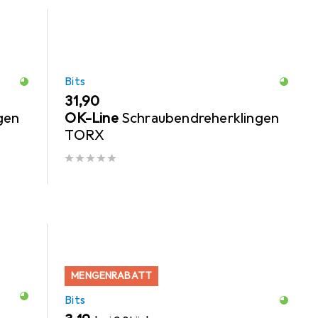
Bits
EUR
31,90
gen
OK-Line
Schraubendreherklingen
TORX
MENGENRABATT
Bits