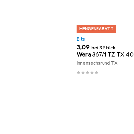
MENGENRABATT
Bits
EUR
3,09
bei 3 Stück
Wera
867/1 TZ TX 40
Innensechsrund TX