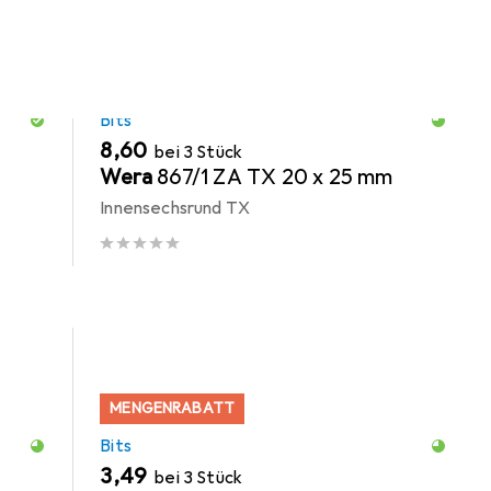
MENGENRABATT
Bits
EUR
8,60
bei 3 Stück
Wera
867/1 ZA TX 20 x 25 mm
Innensechsrund TX
MENGENRABATT
Bits
EUR
3,49
bei 3 Stück