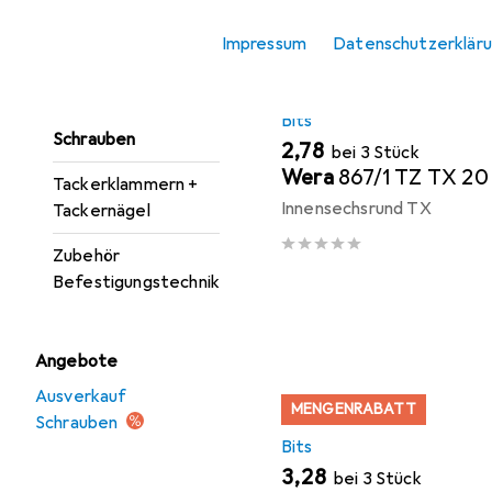
Unterlegscheiben
Impressum
Datenschutzerklär
Nägel
MENGENRABATT
Nieten
Bits
Schrauben
EUR
2,78
bei 3 Stück
Wera
867/1 TZ TX 20
Tackerklammern +
Innensechsrund TX
Tackernägel
Zubehör
Befestigungstechnik
Angebote
Ausverkauf
MENGENRABATT
Schrauben
Bits
EUR
3,28
bei 3 Stück