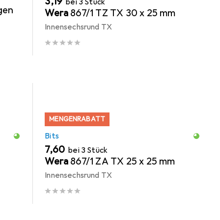
EUR
3,19
bei 3 Stück
gen
Wera
867/1 TZ TX 30 x 25 mm
Innensechsrund TX
MENGENRABATT
Bits
EUR
7,60
bei 3 Stück
Wera
867/1 ZA TX 25 x 25 mm
Innensechsrund TX