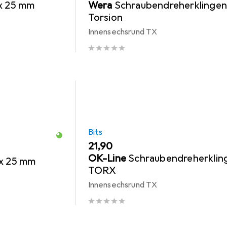
 x 25 mm
Wera
Schraubendreherklinge
Torsion
Innensechsrund TX
Bits
EUR
21,90
OK-Line
Schraubendreherklin
 x 25 mm
TORX
Innensechsrund TX