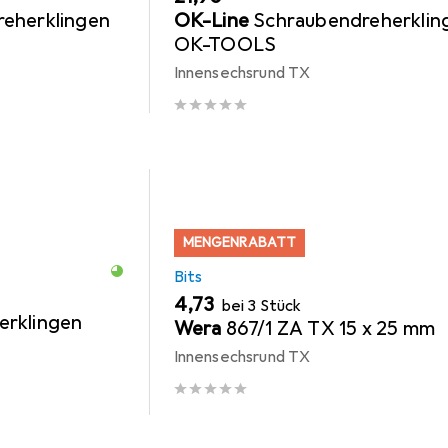
eherklingen
OK-Line
Schraubendreherklin
OK-TOOLS
Innensechsrund TX
MENGENRABATT
Bits
EUR
4,73
bei 3 Stück
erklingen
Wera
867/1 ZA TX 15 x 25 mm
Innensechsrund TX