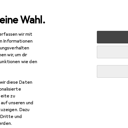
eine Wahl.
erfassen wir mit
Bauen + Renovieren
Eisenwaren
Befestigungstechnik
en Informationen
ungsverhalten
R
,90
en wir, um dir
ofix
Zierleistenschrauben
funktionen wie den
 Profix Zierleistenschrauben
wir diese Daten
onalisierte
eite zu
 Zubehör zum Produkt Profix Zierleistenschrauben aus der Kate
 auf unseren und
zuzeigen. Dazu
Dritte und
rden.