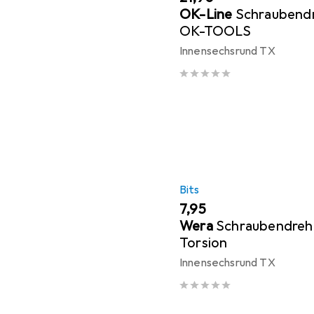
OK-Line
Schraubendr
OK-TOOLS
Innensechsrund TX
Bits
EUR
7,95
Wera
Schraubendreh
Torsion
Innensechsrund TX