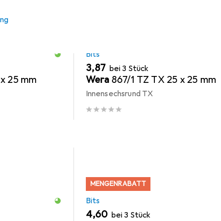
ung
MENGENRABATT
Bits
EUR
3,87
bei 3 Stück
 x 25 mm
Wera
867/1 TZ TX 25 x 25 mm
Innensechsrund TX
MENGENRABATT
Bits
EUR
4,60
bei 3 Stück