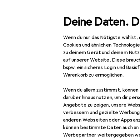
Suche
Deine Daten. D
Wenn du nur das Nötigste wählst, 
Navigation nach Kategorien
Gesamtsortiment
Baumarkt + Garten
Gesamtsortiment
Cookies und ähnlichen Technologi
zu deinem Gerät und deinem Nutz
EU
45
Baumarkt + Garten
auf unserer Website. Diese brauch
Pr
bspw. ein sicheres Login und Basis
Bauen + Renovieren
Warenkorb zu ermöglichen.
Eisenwaren
Zubehör für
Wenn du allem zustimmst, können 
Befestigungstechnik
darüber hinaus nutzen, um dir pers
Angebote zu zeigen, unsere Webs
Dübel
Hier findest du passendes
verbessern und gezielte Werbung
anderen Webseiten oder Apps an
Sortieren nach
:
Relevanz
Holzverbinder
können bestimmte Daten auch an 
Produktliste
Muttern +
Werbepartner weitergegeben we