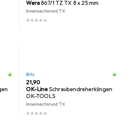
n
Wera
867/1 TZ TX 8 x 25 mm
Innensechsrund TX
Bits
EUR
21,90
gen
OK-Line
Schraubendreherklingen
OK-TOOLS
Innensechsrund TX