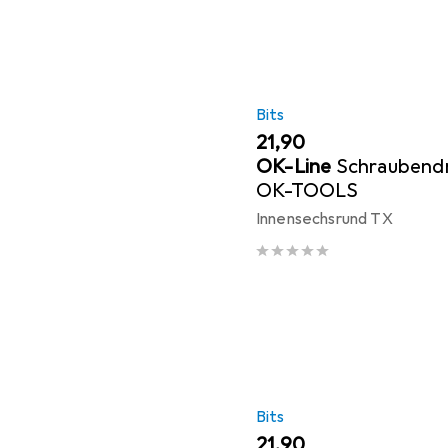
Bits
EUR
21,90
OK-Line
Schraubendr
OK-TOOLS
Innensechsrund TX
Bits
EUR
21,90