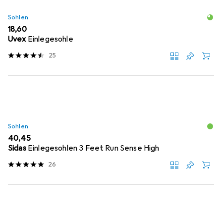
Sohlen
EUR
18,60
Uvex
Einlegesohle
25
Sohlen
EUR
40,45
Sidas
Einlegesohlen 3 Feet Run Sense High
26