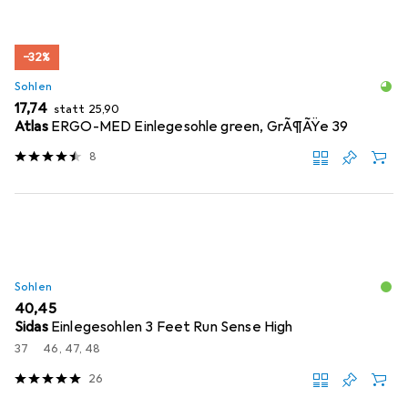
−32%
Sohlen
EUR
EUR
17,74
statt
25,90
Atlas
ERGO-MED Einlegesohle green, GrÃ¶ÃŸe 39
8
Sohlen
EUR
40,45
Sidas
Einlegesohlen 3 Feet Run Sense High
37
46, 47, 48
26