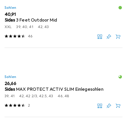
Sohlen
EUR
40,91
Sidas
3 Feet Outdoor Mid
XXL
39, 40, 41
42, 43
46
Sohlen
EUR
26,66
Sidas
MAX PROTECT ACTIV SLIM Einlegesohlen
39, 41
42, 42 2/3, 42.5, 43
46, 48
2