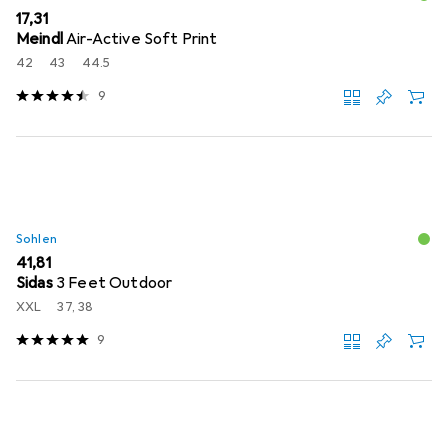
EUR
17,31
Meindl
Air-Active Soft Print
42
43
44.5
9
Sohlen
EUR
41,81
Sidas
3 Feet Outdoor
XXL
37, 38
9