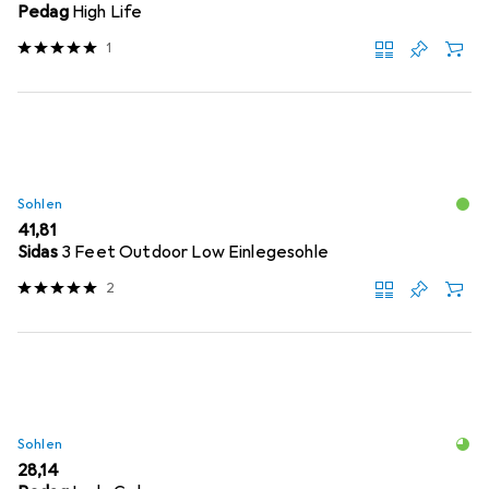
Pedag
High Life
1
Sohlen
EUR
41,81
Sidas
3 Feet Outdoor Low Einlegesohle
2
Sohlen
EUR
28,14