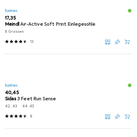
Sohlen
EUR
17,35
Meindl
Air-Active Soft Print Einlegesohle
8 Grössen
13
Sohlen
EUR
40,45
Sidas
3 Feet Run Sense
42, 43
44, 45
8