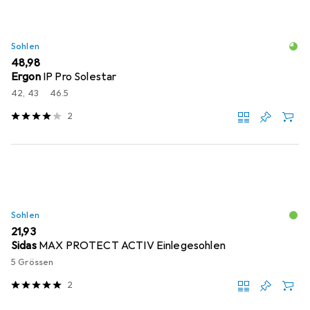
Sohlen
EUR
48,98
Ergon
IP Pro Solestar
42, 43
46.5
2
Sohlen
EUR
21,93
Sidas
MAX PROTECT ACTIV Einlegesohlen
5 Grössen
2