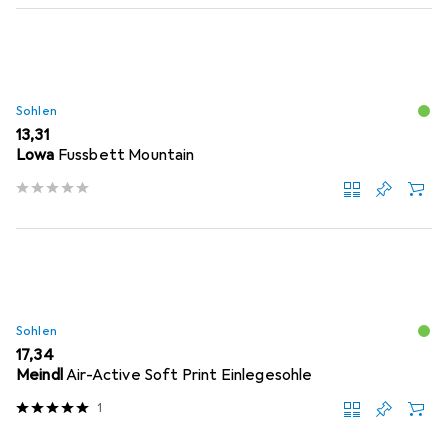
Sohlen
EUR
13,31
Lowa
Fussbett Mountain
Sohlen
EUR
17,34
Meindl
Air-Active Soft Print Einlegesohle
1