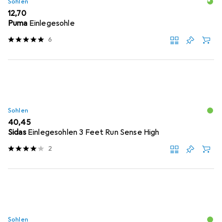
Sohlen
EUR
12,70
Puma
Einlegesohle
6
Sohlen
EUR
40,45
Sidas
Einlegesohlen 3 Feet Run Sense High
2
Sohlen