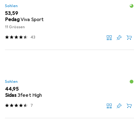
Sohlen
EUR
53,59
Pedag
Viva Sport
11 Grössen
43
Sohlen
EUR
44,95
Sidas
3feet High
7