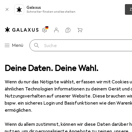
Galaxus
Z
Schneller finden und bestellen
Einstellungen
Kundenkonto
Vergleichslisten
Merklisten
Warenkorb
Navigation nach Kategorien
Menü
Suche
schuhe
Deine Daten. Deine Wahl.
Puma SicherheitsstiefelKryptonMidS3ESDSRC
Zubehör
EUR
104,99
Wenn du nur das Nötigste wählst, erfassen wir mit Cookies 
Puma
ähnlichen Technologien Informationen zu deinem Gerät und
SicherheitsstiefelKryptonMidS3ESDS
Nutzungsverhalten auf unserer Website. Diese brauchen wir,
RC
9 Grössen
bspw. ein sicheres Login und Basisfunktionen wie den Waren
ermöglichen.
Zubehör für Puma
Wenn du allem zustimmst, können wir diese Daten darüber h
nutzen, um dir personalisierte Angebote zu zeigen, unsere