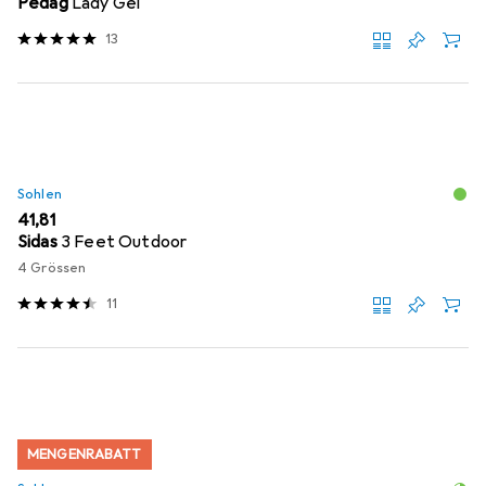
Pedag
Lady Gel
13
Sohlen
EUR
41,81
Sidas
3 Feet Outdoor
4 Grössen
11
MENGENRABATT