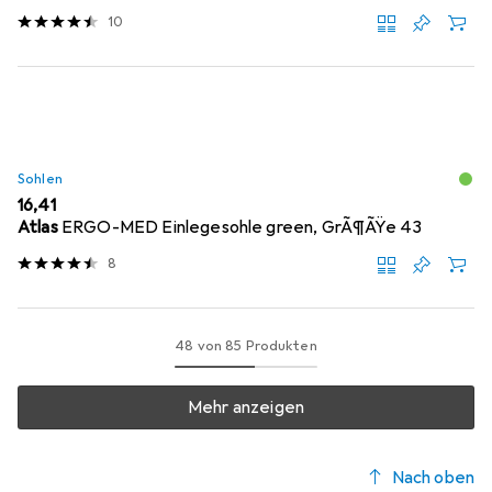
10
Sohlen
EUR
16,41
Atlas
ERGO-MED Einlegesohle green, GrÃ¶ÃŸe 43
8
48 von 85 Produkten
Mehr anzeigen
Nach oben