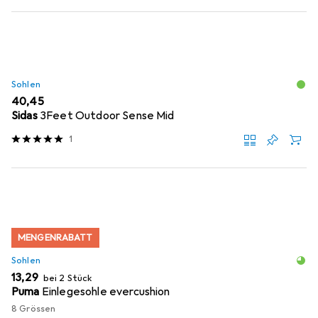
Sohlen
EUR
40,45
Sidas
3Feet Outdoor Sense Mid
1
MENGENRABATT
Sohlen
EUR
13,29
bei 2 Stück
Puma
Einlegesohle evercushion
8 Grössen