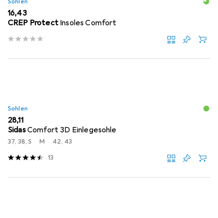
Sohlen
EUR
16,43
CREP Protect
Insoles Comfort
Sohlen
EUR
28,11
Sidas
Comfort 3D Einlegesohle
37, 38, S
M
42, 43
13