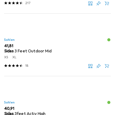
217
Sohlen
EUR
41,81
Sidas
3 Feet Outdoor Mid
XS
XL
18
Sohlen
EUR
40,91
Sidas
3feet Activ High