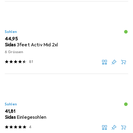
Sohlen
EUR
44,95
Sidas
3feet Activ Mid 2xl
6 Grössen
81
Sohlen
EUR
41,81
Sidas
Einlegesohlen
4