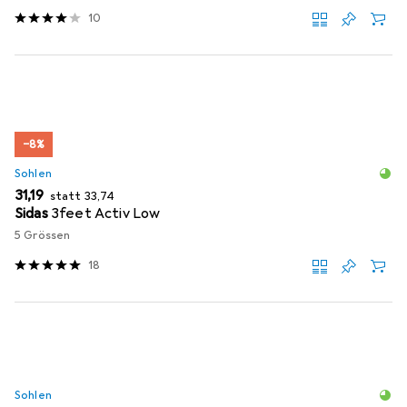
10
−8%
Sohlen
EUR
EUR
31,19
statt
33,74
Sidas
3feet Activ Low
5 Grössen
18
Sohlen