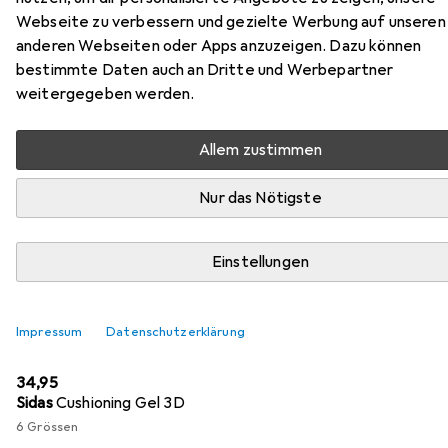
SicherheitsstiefelKryptonMidS3
Webseite zu verbessern und gezielte Werbung auf unseren
anderen Webseiten oder Apps anzuzeigen. Dazu können
Hier findest du passendes Zubehör zum Produkt Puma
bestimmte Daten auch an Dritte und Werbepartner
SicherheitsstiefelKryptonMidS3ESDSRC aus der
weitergegeben werden.
Kategorie Sohlen.
Allem zustimmen
Beliebt
Puma
Nur das Nötigste
Relevanz
Einstellungen
Produktliste
Impressum
Datenschutzerklärung
Sohlen
EUR
34,95
Sidas
Cushioning Gel 3D
6 Grössen