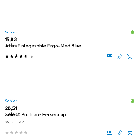
Sohlen
EUR
15,83
Atlas
Einlegesohle Ergo-Med Blue
8
Sohlen
EUR
28,51
Select
Profcare Fersencup
39, S
42