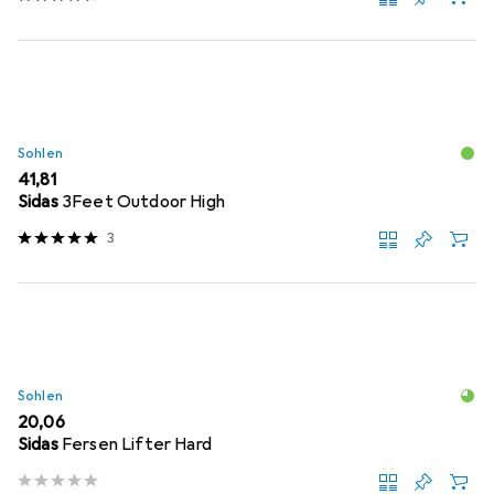
Sohlen
EUR
41,81
Sidas
3Feet Outdoor High
3
Sohlen
EUR
20,06
Sidas
Fersen Lifter Hard