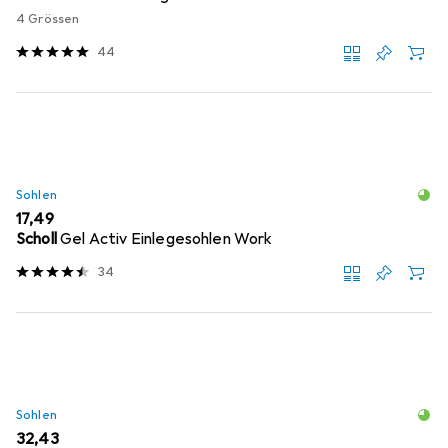
4 Grössen
44
Sohlen
EUR
17,49
Scholl
Gel Activ Einlegesohlen Work
34
Sohlen
EUR
32,43