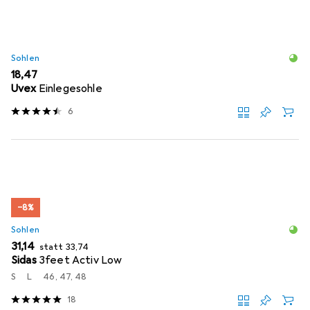
Sohlen
EUR
18,47
Uvex
Einlegesohle
6
−8%
Sohlen
EUR
EUR
31,14
statt
33,74
Sidas
3feet Activ Low
S
L
46, 47, 48
18