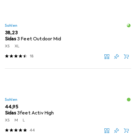
Sohlen
EUR
38,23
Sidas
3 Feet Outdoor Mid
XS
XL
18
Sohlen
EUR
44,95
Sidas
3feet Activ High
XS
M
L
44