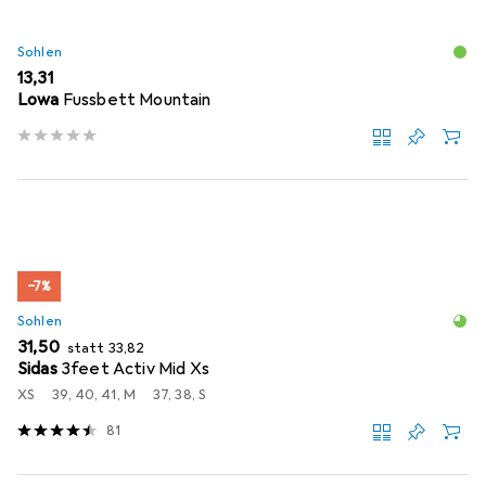
Sohlen
EUR
13,31
Lowa
Fussbett Mountain
−7%
Sohlen
EUR
EUR
31,50
statt
33,82
Sidas
3feet Activ Mid Xs
XS
39, 40, 41, M
37, 38, S
81