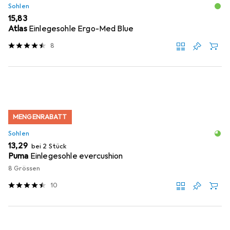
Sohlen
EUR
15,83
Atlas
Einlegesohle Ergo-Med Blue
8
MENGENRABATT
Sohlen
EUR
13,29
bei 2 Stück
Puma
Einlegesohle evercushion
8 Grössen
10