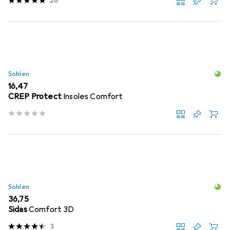
26
Sohlen
EUR
16,47
CREP Protect
Insoles Comfort
Sohlen
EUR
36,75
Sidas
Comfort 3D
3