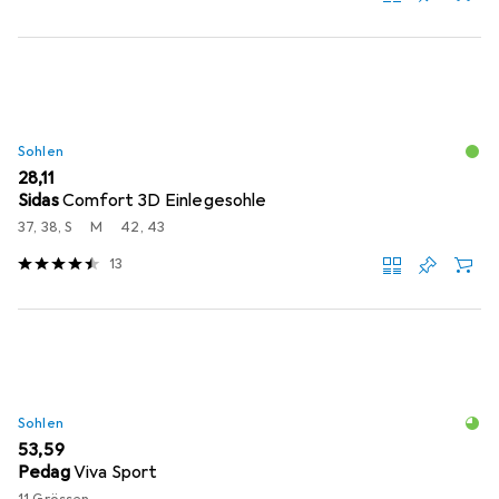
Sohlen
EUR
28,11
Sidas
Comfort 3D Einlegesohle
37, 38, S
M
42, 43
13
Sohlen
EUR
53,59
Pedag
Viva Sport
11 Grössen