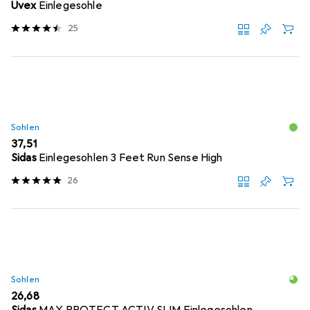
Uvex
Einlegesohle
25
Sohlen
EUR
37,51
Sidas
Einlegesohlen 3 Feet Run Sense High
26
Sohlen
EUR
26,68
Sidas
MAX PROTECT ACTIV SLIM Einlegesohlen