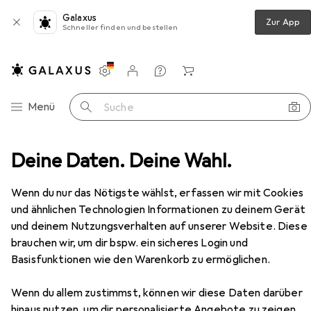
Galaxus
Zur App
Schneller finden und bestellen
Einstellungen
Kundenkonto
Vergleichslisten
Merklisten
Warenkorb
Navigation nach Kategorien
Menü
Suche
sschuhe
Deine Daten. Deine Wahl.
Sixton Ortisei Mid S3 mit OutDry® Membrane
Zubehör
Wenn du nur das Nötigste wählst, erfassen wir mit Cookies
EUR
144,15
Sixton
Ortisei Mid S3 mit OutDry®
und ähnlichen Technologien Informationen zu deinem Gerät
Membrane
und deinem Nutzungsverhalten auf unserer Website. Diese
40
41
45
brauchen wir, um dir bspw. ein sicheres Login und
Basisfunktionen wie den Warenkorb zu ermöglichen.
Wenn du allem zustimmst, können wir diese Daten darüber
Zubehör für Sixton Ortisei Mid
hinaus nutzen, um dir personalisierte Angebote zu zeigen,