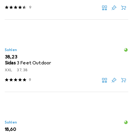
9
Sohlen
EUR
38,23
Sidas
3 Feet Outdoor
XXL
37, 38
9
Sohlen
EUR
18,60