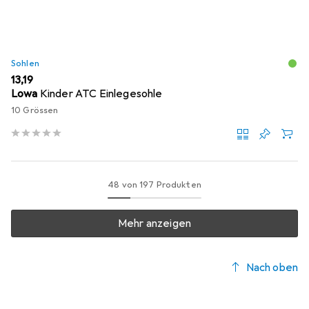
Sohlen
EUR
13,19
Lowa
Kinder ATC Einlegesohle
10 Grössen
48 von 197 Produkten
Mehr anzeigen
Nach oben