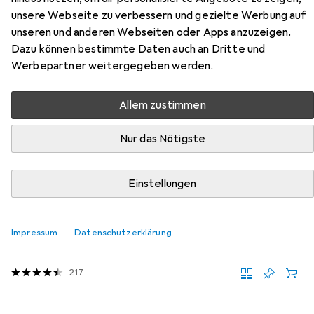
unsere Webseite zu verbessern und gezielte Werbung auf
S3 mit OutDry® Membrane
unseren und anderen Webseiten oder Apps anzuzeigen.
Dazu können bestimmte Daten auch an Dritte und
Hier findest du passendes Zubehör zum Produkt Sixton
Werbepartner weitergegeben werden.
Ortisei Mid S3 mit OutDry® Membrane aus der Kategorie
Sohlen.
Allem zustimmen
Relevanz
Produktliste
Nur das Nötigste
Einstellungen
Sohlen
EUR
32,16
Sidas
Cushioning Gel 3D
Impressum
Datenschutzerklärung
5 Grössen
217