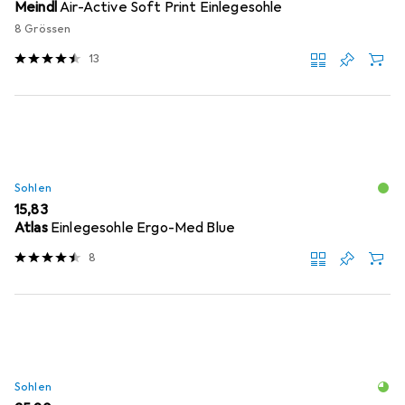
Meindl
Air-Active Soft Print Einlegesohle
8 Grössen
13
Sohlen
EUR
15,83
Atlas
Einlegesohle Ergo-Med Blue
8
Sohlen