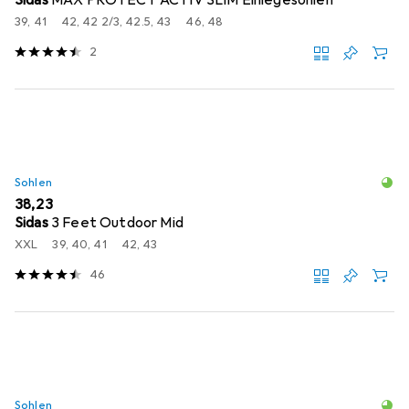
39, 41
42, 42 2/3, 42.5, 43
46, 48
2
Sohlen
EUR
38,23
Sidas
3 Feet Outdoor Mid
XXL
39, 40, 41
42, 43
46
Sohlen