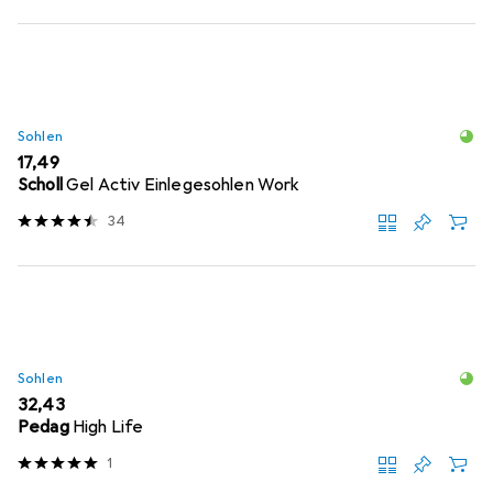
Sohlen
EUR
17,49
Scholl
Gel Activ Einlegesohlen Work
34
Sohlen
EUR
32,43
Pedag
High Life
1