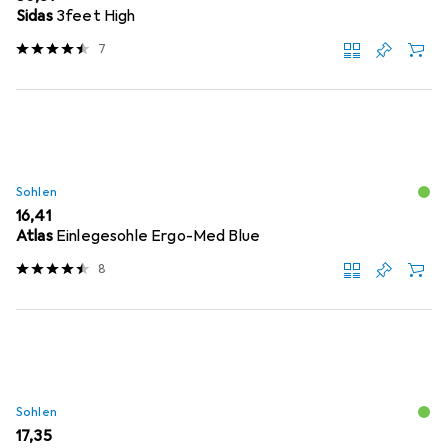
Sidas
3feet High
7
Sohlen
EUR
16,41
Atlas
Einlegesohle Ergo-Med Blue
8
Sohlen
EUR
17,35