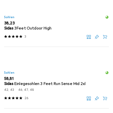
Sohlen
EUR
38,23
Sidas
3Feet Outdoor High
3
Sohlen
EUR
58,81
Sidas
Einlegesohlen 3 Feet Run Sense Mid 2xl
42, 43
46, 47, 48
26