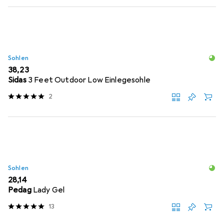
Sohlen
EUR
38,23
Sidas
3 Feet Outdoor Low Einlegesohle
2
Sohlen
EUR
28,14
Pedag
Lady Gel
13