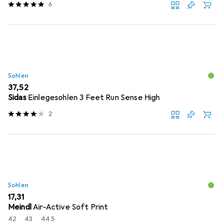
6
Sohlen
EUR
37,52
Sidas
Einlegesohlen 3 Feet Run Sense High
2
Sohlen
EUR
17,31
Meindl
Air-Active Soft Print
42
43
44.5