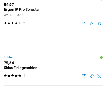
EUR
54,97
Ergon
IP Pro Solestar
42, 43
46.5
2
Sohlen
EUR
75,34
Sidas
Einlegesohlen
4