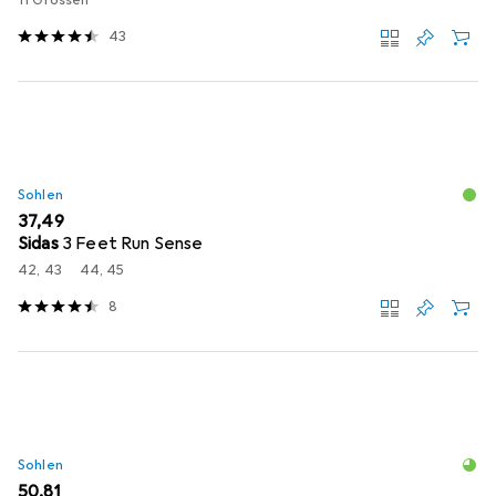
43
Sohlen
EUR
37,49
Sidas
3 Feet Run Sense
42, 43
44, 45
8
Sohlen
EUR
50,81