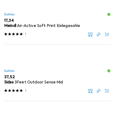
Sohlen
EUR
17,34
Meindl
Air-Active Soft Print Einlegesohle
1
Sohlen
EUR
37,52
Sidas
3Feet Outdoor Sense Mid
1