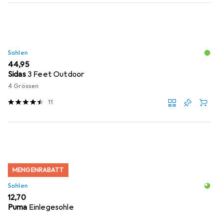
Sohlen
EUR
44,95
Sidas
3 Feet Outdoor
4 Grössen
11
MENGENRABATT
Sohlen
EUR
12,70
Puma
Einlegesohle