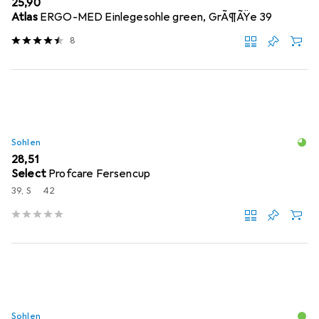
EUR
25,90
Atlas
ERGO-MED Einlegesohle green, GrÃ¶ÃŸe 39
8
Sohlen
EUR
28,51
Select
Profcare Fersencup
39, S
42
Sohlen