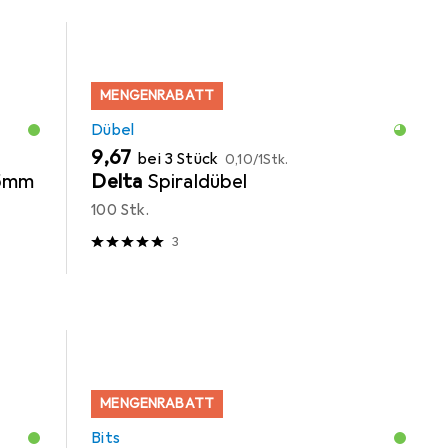
MENGENRABATT
Dübel
EUR
EUR
9,67
bei 3 Stück
0,10
/
1Stk.
25mm
Delta
Spiraldübel
100 Stk.
3
MENGENRABATT
Bits