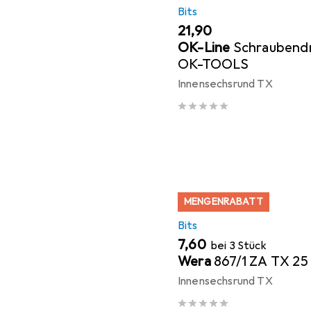
Bits
EUR
21,90
OK-Line
Schraubendr
OK-TOOLS
Innensechsrund TX
MENGENRABATT
Bits
EUR
7,60
bei 3 Stück
Wera
867/1 ZA TX 25
Innensechsrund TX