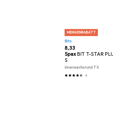
MENGENRABATT
Bits
EUR
8,33
Spax
BIT T-STAR PL
S
Innensechsrund TX
6