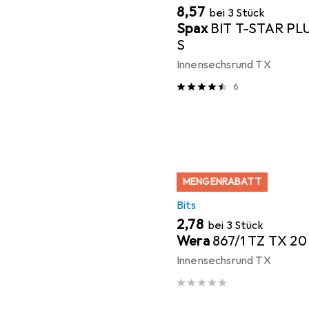
EUR
8,57
bei 3 Stück
Spax
BIT T-STAR PL
S
Innensechsrund TX
6
MENGENRABATT
Bits
EUR
2,78
bei 3 Stück
Wera
867/1 TZ TX 20
Innensechsrund TX