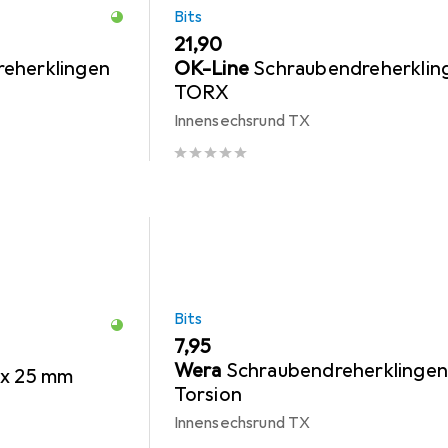
Bits
EUR
21,90
eherklingen
OK-Line
Schraubendreherklin
TORX
Innensechsrund TX
Bits
EUR
7,95
Wera
Schraubendreherklinge
 x 25 mm
Torsion
Innensechsrund TX