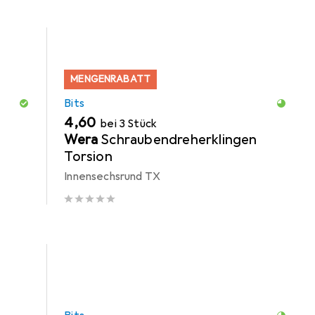
MENGENRABATT
Bits
EUR
4,60
bei 3 Stück
Wera
Schraubendreherklingen
Torsion
Innensechsrund TX