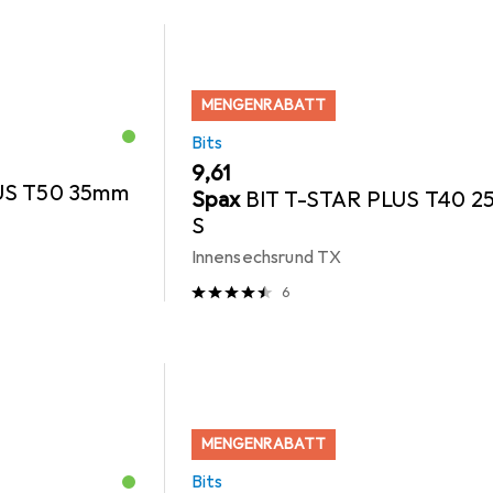
MENGENRABATT
Bits
EUR
9,61
US T50 35mm
Spax
BIT T-STAR PLUS T40 
S
Innensechsrund TX
6
MENGENRABATT
Bits