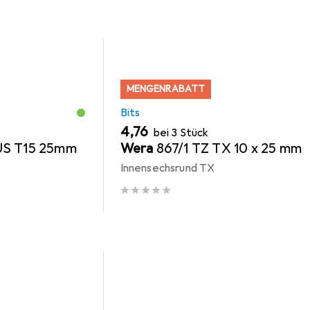
MENGENRABATT
Bits
EUR
4,76
bei 3 Stück
US T15 25mm
Wera
867/1 TZ TX 10 x 25 mm
Innensechsrund TX