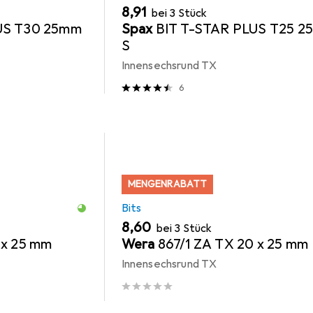
EUR
8,91
bei 3 Stück
US T30 25mm
Spax
BIT T-STAR PLUS T25 
S
Innensechsrund TX
6
MENGENRABATT
Bits
EUR
8,60
bei 3 Stück
 x 25 mm
Wera
867/1 ZA TX 20 x 25 mm
Innensechsrund TX