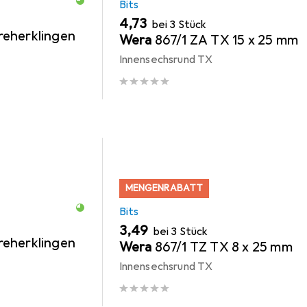
Bits
EUR
4,73
bei 3 Stück
eherklingen
Wera
867/1 ZA TX 15 x 25 mm
Innensechsrund TX
MENGENRABATT
Bits
EUR
3,49
bei 3 Stück
eherklingen
Wera
867/1 TZ TX 8 x 25 mm
Innensechsrund TX