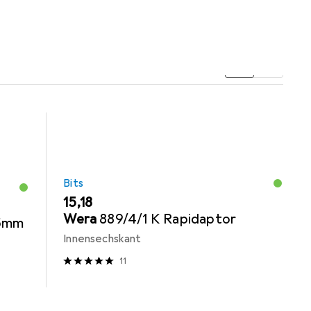
Bits
EUR
15,18
Wera
889/4/1 K Rapidaptor
25mm
Innensechskant
11