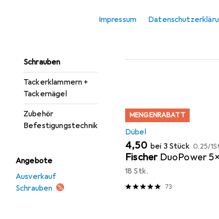
Unterlegscheiben
Beliebt
Dübel
Bi
Impressum
Datenschutzerklär
Nägel
Nieten
Sortieren nach
:
Relevanz
Schrauben
Produktliste
Tackerklammern +
Tackernägel
Zubehör
MENGENRABATT
Befestigungstechnik
Dübel
EUR
EUR
4,50
bei 3 Stück
0,25
/
1S
Fischer
DuoPower 5x
Angebote
18 Stk.
Ausverkauf
73
Schrauben