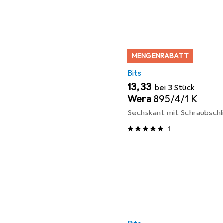
MENGENRABATT
Bits
EUR
13,33
bei 3 Stück
Wera
895/4/1 K
Sechskant mit Schraubschl
1