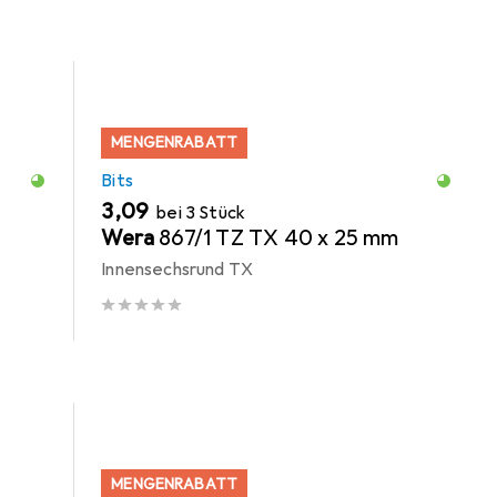
MENGENRABATT
Bits
EUR
3,09
bei 3 Stück
Wera
867/1 TZ TX 40 x 25 mm
Innensechsrund TX
MENGENRABATT