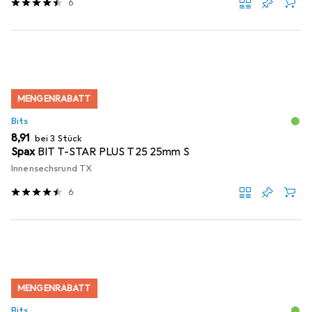
6
MENGENRABATT
Bits
EUR
8,91
bei 3 Stück
Spax
BIT T-STAR PLUS T25 25mm S
Innensechsrund TX
6
MENGENRABATT
Bits