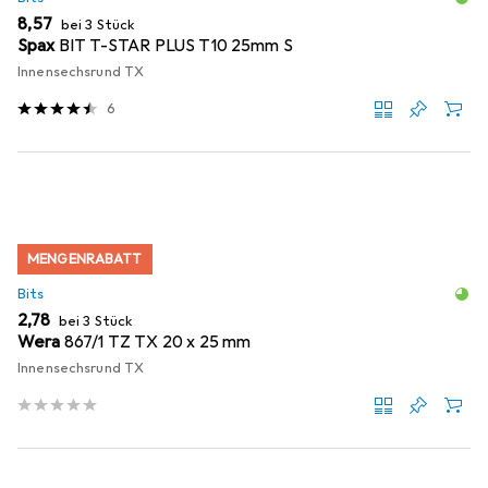
EUR
8,57
bei 3 Stück
Spax
BIT T-STAR PLUS T10 25mm S
Innensechsrund TX
6
MENGENRABATT
Bits
EUR
2,78
bei 3 Stück
Wera
867/1 TZ TX 20 x 25 mm
Innensechsrund TX