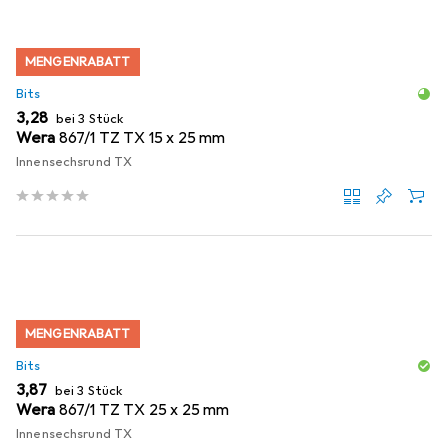
MENGENRABATT
Bits
EUR
3,28
bei 3 Stück
Wera
867/1 TZ TX 15 x 25 mm
Innensechsrund TX
MENGENRABATT
Bits
EUR
3,87
bei 3 Stück
Wera
867/1 TZ TX 25 x 25 mm
Innensechsrund TX