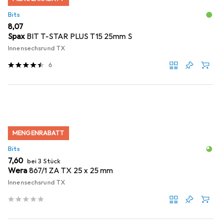
Bits
EUR
8,07
Spax
BIT T-STAR PLUS T15 25mm S
Innensechsrund TX
6
MENGENRABATT
Bits
EUR
7,60
bei 3 Stück
Wera
867/1 ZA TX 25 x 25 mm
Innensechsrund TX