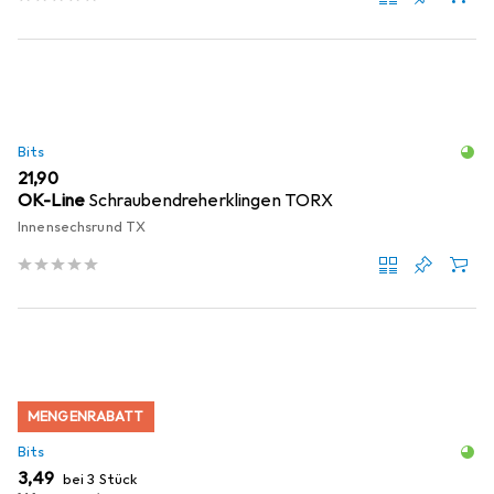
Bits
EUR
21,90
OK-Line
Schraubendreherklingen TORX
Innensechsrund TX
MENGENRABATT
Bits
EUR
3,49
bei 3 Stück