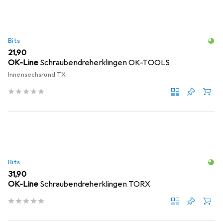
Bits
EUR
21,90
OK-Line
Schraubendreherklingen OK-TOOLS
Innensechsrund TX
Bits
EUR
31,90
OK-Line
Schraubendreherklingen TORX