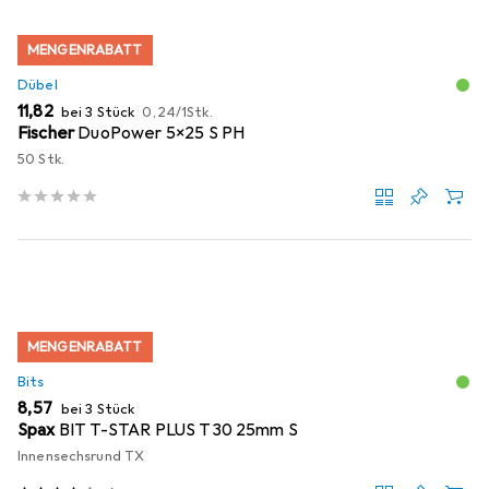
MENGENRABATT
Dübel
EUR
EUR
11,82
bei 3 Stück
0,24
/
1Stk.
Fischer
DuoPower 5x25 S PH
50 Stk.
MENGENRABATT
Bits
EUR
8,57
bei 3 Stück
Spax
BIT T-STAR PLUS T30 25mm S
Innensechsrund TX