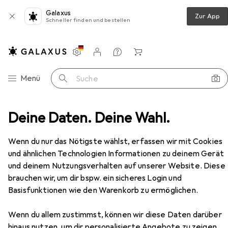
Galaxus
Zur App
Schneller finden und bestellen
Einstellungen
Kundenkonto
Vergleichslisten
Merklisten
Warenkorb
Navigation nach Kategorien
Menü
Suche
Spax Senkmultikopf T-Star Plus T20 Vollgewinde Wirox
Deine Daten. Deine Wahl.
Zubehör
EUR
5,78
bei 4 Stück
Wenn du nur das Nötigste wählst, erfassen wir mit Cookies
Spax
Senkmultikopf T-Star Plus T20
und ähnlichen Technologien Informationen zu deinem Gerät
Vollgewinde Wirox
und deinem Nutzungsverhalten auf unserer Website. Diese
brauchen wir, um dir bspw. ein sicheres Login und
Basisfunktionen wie den Warenkorb zu ermöglichen.
Zubehör für Spax Senkmultikopf
T-Star Plus T20 Vollgewinde
Wenn du allem zustimmst, können wir diese Daten darüber
hinaus nutzen, um dir personalisierte Angebote zu zeigen,