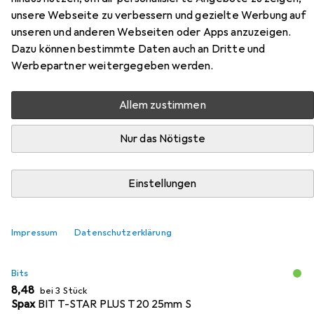
Wirox
unsere Webseite zu verbessern und gezielte Werbung auf
unseren und anderen Webseiten oder Apps anzuzeigen.
Hier findest du passendes Zubehör zum Produkt Spax
Dazu können bestimmte Daten auch an Dritte und
Senkmultikopf T-Star Plus T20 Vollgewinde Wirox aus den
Werbepartner weitergegeben werden.
Kategorien Bits und Dübel.
Allem zustimmen
Beliebt
Bits
Spax
Dübel
Nur das Nötigste
Relevanz
Einstellungen
Produktliste
Impressum
Datenschutzerklärung
MENGENRABATT
Bits
EUR
8,48
bei 3 Stück
Spax
BIT T-STAR PLUS T20 25mm S