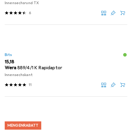
Innensechsrund TX
6
Bits
EUR
15,18
Wera
889/4/1 K Rapidaptor
Innensechskant
11
MENGENRABATT