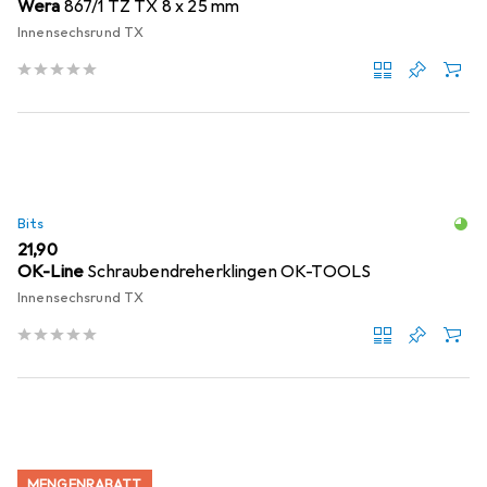
Wera
867/1 TZ TX 8 x 25 mm
Innensechsrund TX
Bits
EUR
21,90
OK-Line
Schraubendreherklingen OK-TOOLS
Innensechsrund TX
MENGENRABATT