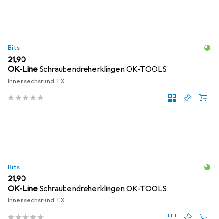
Bits
EUR
21,90
OK-Line
Schraubendreherklingen OK-TOOLS
Innensechsrund TX
Bits
EUR
21,90
OK-Line
Schraubendreherklingen OK-TOOLS
Innensechsrund TX