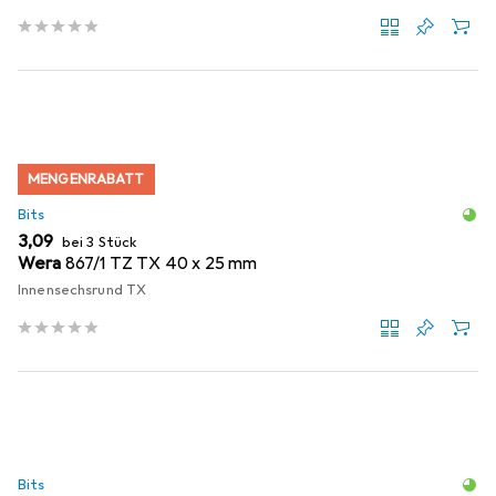
MENGENRABATT
Bits
EUR
3,09
bei 3 Stück
Wera
867/1 TZ TX 40 x 25 mm
Innensechsrund TX
Bits