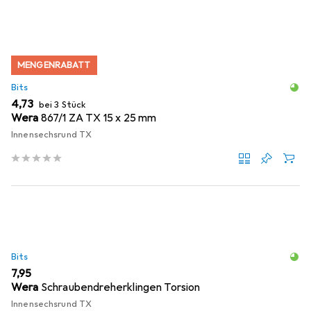
MENGENRABATT
Bits
EUR
4,73
bei 3 Stück
Wera
867/1 ZA TX 15 x 25 mm
Innensechsrund TX
Bits
EUR
7,95
Wera
Schraubendreherklingen Torsion
Innensechsrund TX