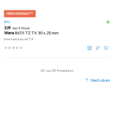
MENGENRABATT
Bits
EUR
3,19
bei 3 Stück
Wera
867/1 TZ TX 30 x 25 mm
Innensechsrund TX
29 von 29 Produkten
Nach oben