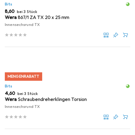
Bits
EUR
8,60
bei 3 Stück
Wera
867/1 ZA TX 20 x 25 mm
Innensechsrund TX
MENGENRABATT
Bits
EUR
4,60
bei 3 Stück
Wera
Schraubendreherklingen Torsion
Innensechsrund TX