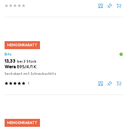
MENGENRABATT
Bits
EUR
13,33
bei 3 Stück
Wera
895/4/1 K
Sechskant mit Schraubschlitz
1
MENGENRABATT