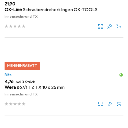
EUR
21,90
OK-Line
Schraubendreherklingen OK-TOOLS
Innensechsrund TX
MENGENRABATT
Bits
EUR
4,76
bei 3 Stück
Wera
867/1 TZ TX 10 x 25 mm
Innensechsrund TX