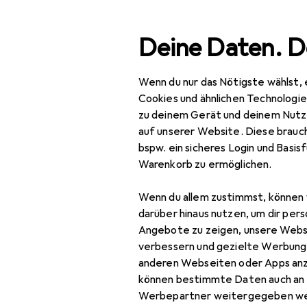
Suche
Deine Daten. D
Wenn du nur das Nötigste wählst, 
Navigation nach Kategorien
Gesamtsortiment
Baumarkt + Garten
Bau
Gesamtsortiment
Cookies und ähnlichen Technologi
zu deinem Gerät und deinem Nutz
Baumarkt + Garten
auf unserer Website. Diese brauch
EU
10
bspw. ein sicheres Login und Basis
Bauen + Renovieren
To
Warenkorb zu ermöglichen.
85 
Eisenwaren
Wenn du allem zustimmst, können 
Befestigungstechnik
darüber hinaus nutzen, um dir pers
Angebote zu zeigen, unsere Webs
Dübel
Zubehör für
verbessern und gezielte Werbung
anderen Webseiten oder Apps an
Holzverbinder
können bestimmte Daten auch an 
Hier findest du passendes
Muttern +
Werbepartner weitergegeben we