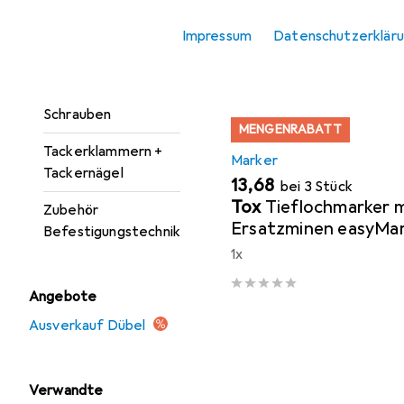
Unterlegscheiben
Sortieren nach
:
Relevanz
Impressum
Datenschutzerklär
Produktliste
Nägel
Nieten
Schrauben
MENGENRABATT
Tackerklammern +
Marker
Tackernägel
EUR
13,68
bei 3 Stück
Tox
Tieflochmarker 
Zubehör
Ersatzminen easyMa
Befestigungstechnik
1x
Angebote
Ausverkauf Dübel
Verwandte