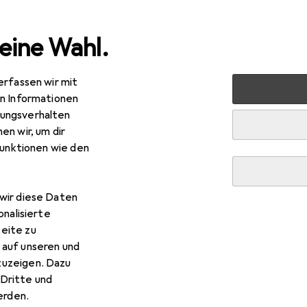
eine Wahl.
erfassen wir mit
en + Renovieren
Eisenwaren
Befestigungstechnik
Dü
en Informationen
ungsverhalten
en wir, um dir
EUR
R
,06
bei 3 Stück
0,12
/
1Stk.
funktionen wie den
x
Allzweckdübel Deco in Runddose
Stk.
wir diese Daten
onalisierte
eite zu
 Tox Allzweckdübel Deco in 
 auf unseren und
zuzeigen. Dazu
Dritte und
 Zubehör zum Produkt Tox Allzweckdübel Deco in Runddose aus
rden.