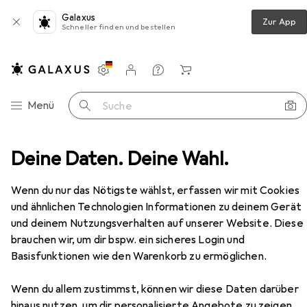
Galaxus
Zur App
Schneller finden und bestellen
Einstellungen
Kundenkonto
Vergleichslisten
Merklisten
Warenkorb
Navigation nach Kategorien
Menü
Suche
g
Deine Daten. Deine Wahl.
Sicherheitsschuhe
Uvex Stiefel S3 SRC Weite 11
Zubehör
Wenn du nur das Nötigste wählst, erfassen wir mit Cookies
und ähnlichen Technologien Informationen zu deinem Gerät
EUR
117,84
und deinem Nutzungsverhalten auf unserer Website. Diese
Uvex
Stiefel S3 SRC Weite 11
18 Grössen
brauchen wir, um dir bspw. ein sicheres Login und
Basisfunktionen wie den Warenkorb zu ermöglichen.
Wenn du allem zustimmst, können wir diese Daten darüber
hinaus nutzen, um dir personalisierte Angebote zu zeigen,