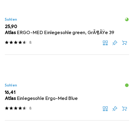
Sohlen
EUR
25,90
Atlas
ERGO-MED Einlegesohle green, GrÃ¶ÃŸe 39
8
Sohlen
EUR
16,41
Atlas
Einlegesohle Ergo-Med Blue
8