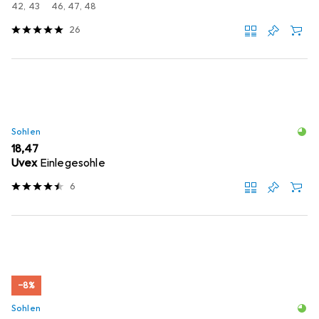
42, 43
46, 47, 48
26
Sohlen
EUR
18,47
Uvex
Einlegesohle
6
−8%
Sohlen