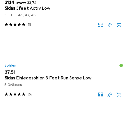
EUR
EUR
31,14
statt
33,74
Sidas
3feet Activ Low
S
L
46, 47, 48
18
Sohlen
EUR
37,51
Sidas
Einlegesohlen 3 Feet Run Sense Low
5 Grössen
26