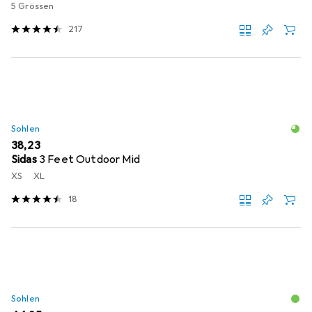
5 Grössen
217
Sohlen
EUR
38,23
Sidas
3 Feet Outdoor Mid
XS
XL
18
Sohlen