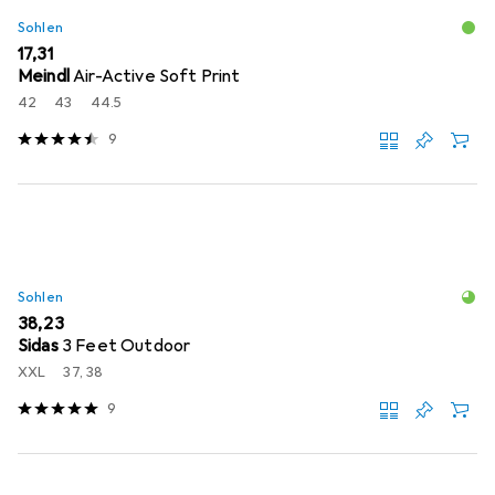
Sohlen
EUR
17,31
Meindl
Air-Active Soft Print
42
43
44.5
9
Sohlen
EUR
38,23
Sidas
3 Feet Outdoor
XXL
37, 38
9