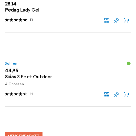
EUR
28,14
Pedag
Lady Gel
13
Sohlen
EUR
44,95
Sidas
3 Feet Outdoor
4 Grössen
11