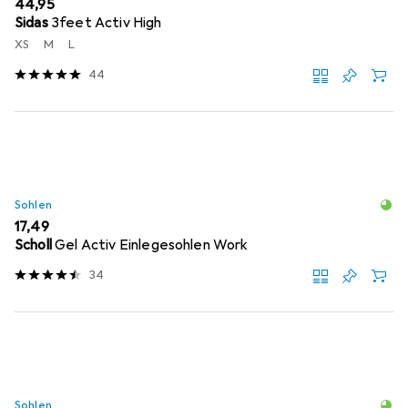
EUR
44,95
Sidas
3feet Activ High
XS
M
L
44
Sohlen
EUR
17,49
Scholl
Gel Activ Einlegesohlen Work
34
Sohlen