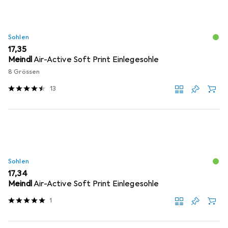
Sohlen
EUR
17,35
Meindl
Air-Active Soft Print Einlegesohle
8 Grössen
13
Sohlen
EUR
17,34
Meindl
Air-Active Soft Print Einlegesohle
1