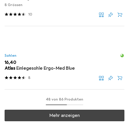
8 Grössen
10
Sohlen
EUR
16,40
Atlas
Einlegesohle Ergo-Med Blue
8
48 von 86 Produkten
Mehr anzeigen