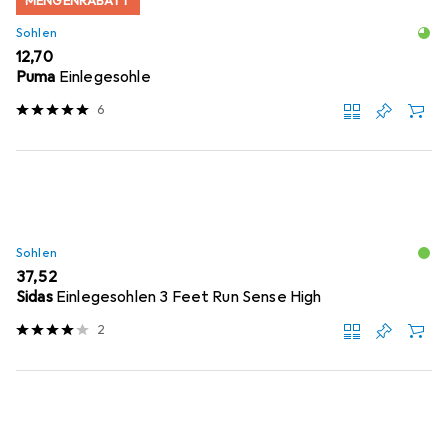
MENGENRABATT
Sohlen
EUR
12,70
Puma
Einlegesohle
6
Sohlen
EUR
37,52
Sidas
Einlegesohlen 3 Feet Run Sense High
2