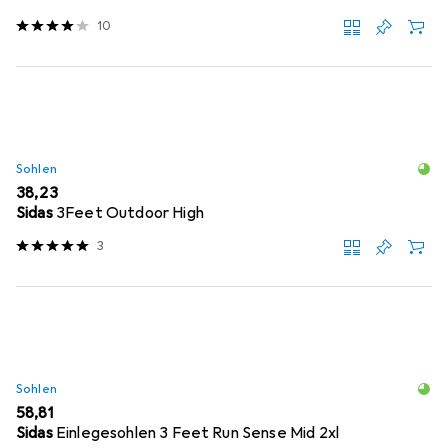
10
Sohlen
EUR
38,23
Sidas
3Feet Outdoor High
3
Sohlen
EUR
58,81
Sidas
Einlegesohlen 3 Feet Run Sense Mid 2xl