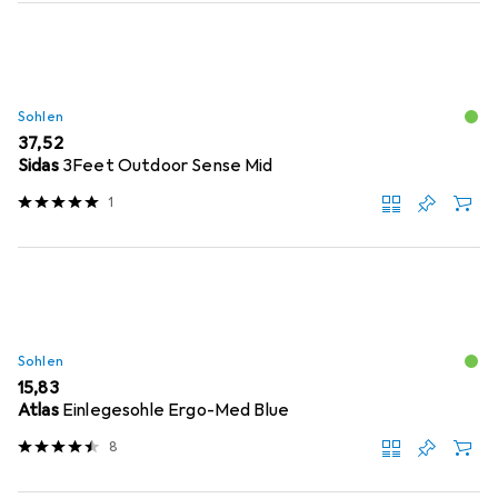
Sohlen
EUR
37,52
Sidas
3Feet Outdoor Sense Mid
1
Sohlen
EUR
15,83
Atlas
Einlegesohle Ergo-Med Blue
8