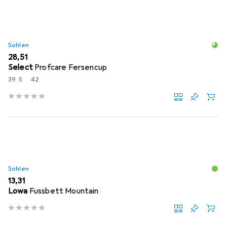
Sohlen
EUR
28,51
Select
Profcare Fersencup
39, S
42
Sohlen
EUR
13,31
Lowa
Fussbett Mountain