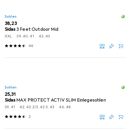
Sohlen
EUR
38,23
Sidas
3 Feet Outdoor Mid
XXL
39, 40, 41
42, 43
46
Sohlen
EUR
25,31
Sidas
MAX PROTECT ACTIV SLIM Einlegesohlen
39, 41
42, 42 2/3, 42.5, 43
46, 48
2