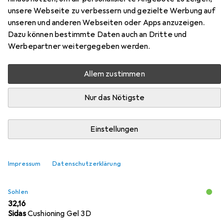
Zubehör für Uvex Stiefel S3 SRC
unsere Webseite zu verbessern und gezielte Werbung auf
unseren und anderen Webseiten oder Apps anzuzeigen.
Weite 11
Dazu können bestimmte Daten auch an Dritte und
Werbepartner weitergegeben werden.
Hier findest du passendes Zubehör zum Produkt Uvex
Stiefel S3 SRC Weite 11 aus der Kategorie Sohlen.
Allem zustimmen
Nur das Nötigste
Beliebt
Uvex
Relevanz
Einstellungen
Produktliste
Impressum
Datenschutzerklärung
Sohlen
EUR
32,16
Sidas
Cushioning Gel 3D