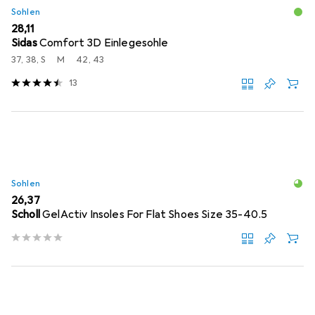
Sohlen
EUR
28,11
Sidas
Comfort 3D Einlegesohle
37, 38, S
M
42, 43
13
Sohlen
EUR
26,37
Scholl
GelActiv Insoles For Flat Shoes Size 35-40.5