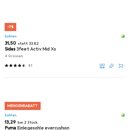
−7%
Sohlen
EUR
EUR
31,50
statt
33,82
Sidas
3feet Activ Mid Xs
4 Grössen
81
MENGENRABATT
Sohlen
EUR
13,29
bei 2 Stück
Puma
Einlegesohle evercushion