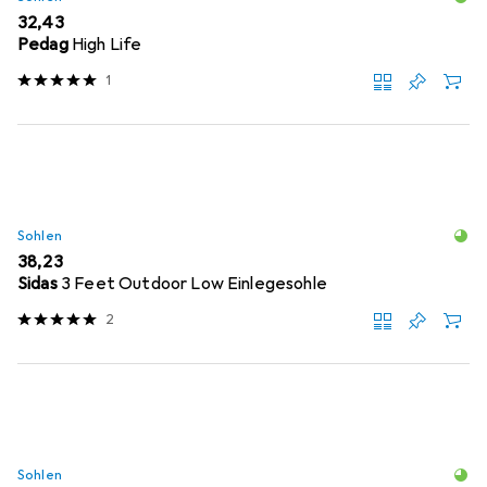
EUR
32,43
Pedag
High Life
1
Sohlen
EUR
38,23
Sidas
3 Feet Outdoor Low Einlegesohle
2
Sohlen