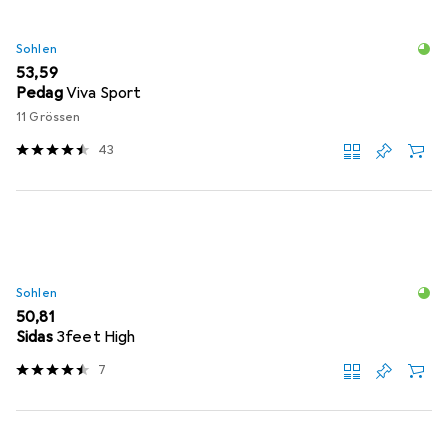
Sohlen
EUR
53,59
Pedag
Viva Sport
11 Grössen
43
Sohlen
EUR
50,81
Sidas
3feet High
7