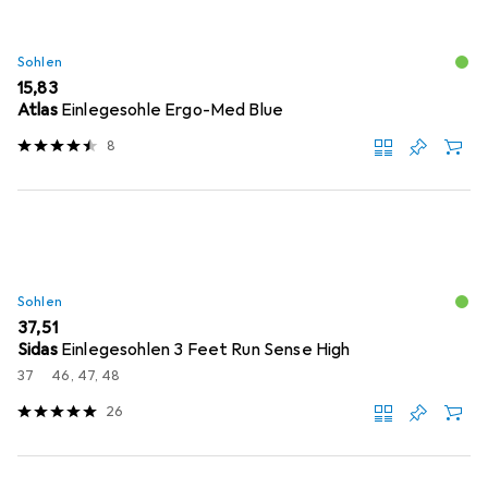
Sohlen
EUR
15,83
Atlas
Einlegesohle Ergo-Med Blue
8
Sohlen
EUR
37,51
Sidas
Einlegesohlen 3 Feet Run Sense High
37
46, 47, 48
26