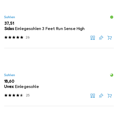
Sohlen
EUR
37,51
Sidas
Einlegesohlen 3 Feet Run Sense High
26
Sohlen
EUR
18,60
Uvex
Einlegesohle
25