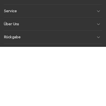
Service
Über Uns
Rückgabe
Soziale Medien
Stellenangebote
Preise
Alle Preise in EUR inkl. MwSt., zzgl.
Versandkosten
bei Bestellungen
unter
30,–
Shop Version
master-20260805-1549-31012104554-1
Unsere Onlineshops