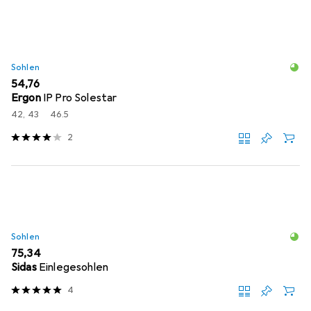
Sohlen
EUR
54,76
Ergon
IP Pro Solestar
42, 43
46.5
2
Sohlen
EUR
75,34
Sidas
Einlegesohlen
4