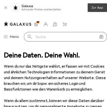
Galaxus
Zur App
Schneller finden und bestellen
Einstellungen
Kundenkonto
Vergleichslisten
Merklisten
Warenkorb
Navigation nach Kategorien
Menü
Suche
itsschuhe
Deine Daten. Deine Wahl.
Uvex uvexelochter Halbschuh SRC Weite 11
Zubehör
Wenn du nur das Nötigste wählst, erfassen wir mit Cookies
EUR
103,86
und ähnlichen Technologien Informationen zu deinem Gerät
Uvex
uvexelochter Halbschuh SRC
und deinem Nutzungsverhalten auf unserer Website. Diese
Weite 11
brauchen wir, um dir bspw. ein sicheres Login und
9 Grössen
Basisfunktionen wie den Warenkorb zu ermöglichen.
Wenn du allem zustimmst, können wir diese Daten darüber
hinaus nutzen, um dir personalisierte Angebote zu zeigen,