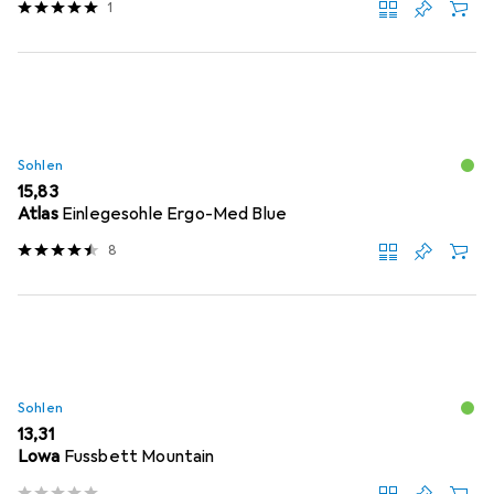
1
Sohlen
EUR
15,83
Atlas
Einlegesohle Ergo-Med Blue
8
Sohlen
EUR
13,31
Lowa
Fussbett Mountain