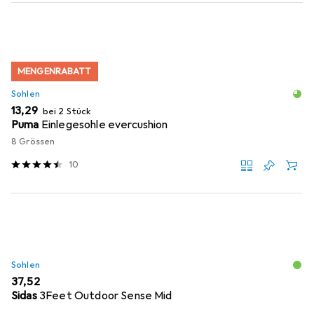
MENGENRABATT
Sohlen
EUR
13,29
bei 2 Stück
Puma
Einlegesohle evercushion
8 Grössen
10
Sohlen
EUR
37,52
Sidas
3Feet Outdoor Sense Mid