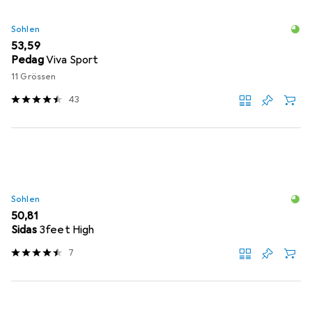
Sohlen
EUR
53,59
Pedag
Viva Sport
11 Grössen
43
Sohlen
EUR
50,81
Sidas
3feet High
7