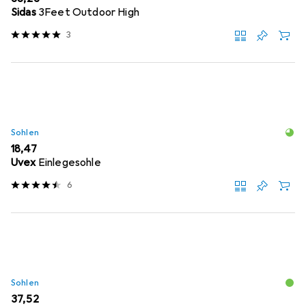
Sidas
3Feet Outdoor High
3
Sohlen
EUR
18,47
Uvex
Einlegesohle
6
Sohlen
EUR
37,52