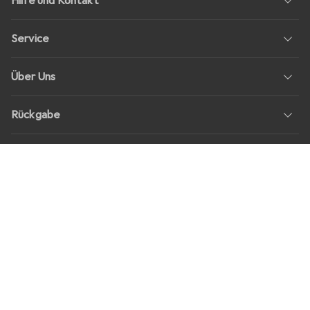
Hilfe und Kontakt
Service
Über Uns
Rückgabe
Soziale Medien
Stellenangebote
Preise
Alle Preise in EUR inkl. MwSt., zzgl.
Versandkosten
bei Bestellungen
unter
30,–
Shop Version
master-20260806-1707-31113322752-1
Unsere Onlineshops