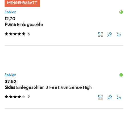
MENGENRABATT
Sohlen
EUR
12,70
Puma
Einlegesohle
6
Sohlen
EUR
37,52
Sidas
Einlegesohlen 3 Feet Run Sense High
2