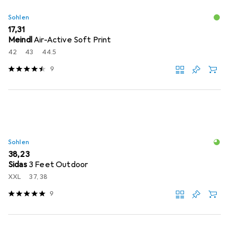
Sohlen
EUR
17,31
Meindl
Air-Active Soft Print
42
43
44.5
9
Sohlen
EUR
38,23
Sidas
3 Feet Outdoor
XXL
37, 38
9