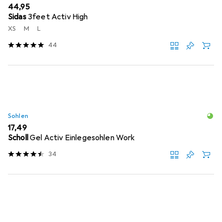
EUR
44,95
Sidas
3feet Activ High
XS
M
L
44
Sohlen
EUR
17,49
Scholl
Gel Activ Einlegesohlen Work
34