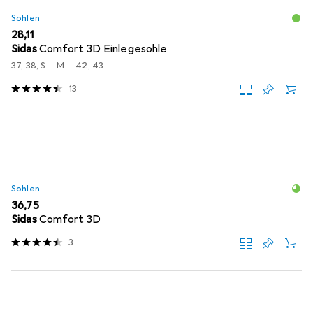
Sohlen
EUR
28,11
Sidas
Comfort 3D Einlegesohle
37, 38, S
M
42, 43
13
Sohlen
EUR
36,75
Sidas
Comfort 3D
3