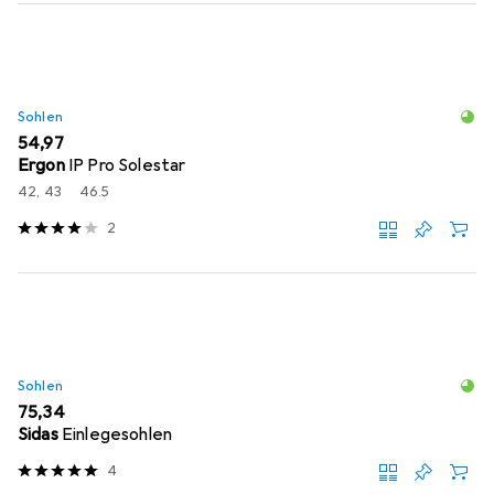
Sohlen
EUR
54,97
Ergon
IP Pro Solestar
42, 43
46.5
2
Sohlen
EUR
75,34
Sidas
Einlegesohlen
4