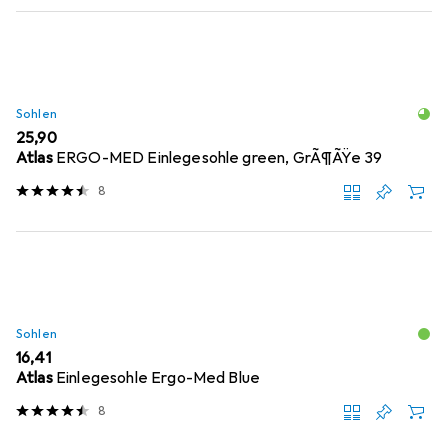
Sohlen
EUR
25,90
Atlas
ERGO-MED Einlegesohle green, GrÃ¶ÃŸe 39
8
Sohlen
EUR
16,41
Atlas
Einlegesohle Ergo-Med Blue
8