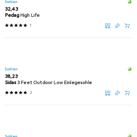
Sohlen
EUR
32,43
Pedag
High Life
1
Sohlen
EUR
38,23
Sidas
3 Feet Outdoor Low Einlegesohle
2
Sohlen