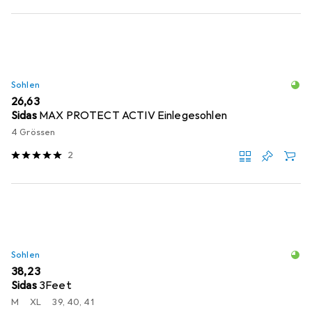
Sohlen
EUR
26,63
Sidas
MAX PROTECT ACTIV Einlegesohlen
4 Grössen
2
Sohlen
EUR
38,23
Sidas
3Feet
M
XL
39, 40, 41