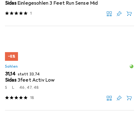
Sidas
Einlegesohlen 3 Feet Run Sense Mid
1
−8%
Sohlen
EUR
EUR
31,14
statt
33,74
Sidas
3feet Activ Low
S
L
46, 47, 48
18