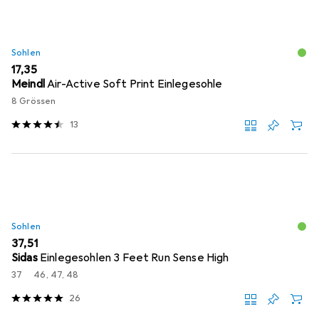
Sohlen
EUR
17,35
Meindl
Air-Active Soft Print Einlegesohle
8 Grössen
13
Sohlen
EUR
37,51
Sidas
Einlegesohlen 3 Feet Run Sense High
37
46, 47, 48
26