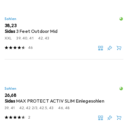
Sohlen
EUR
38,23
Sidas
3 Feet Outdoor Mid
XXL
39, 40, 41
42, 43
46
Sohlen
EUR
26,68
Sidas
MAX PROTECT ACTIV SLIM Einlegesohlen
39, 41
42, 42 2/3, 42.5, 43
46, 48
2