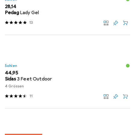
EUR
28,14
Pedag
Lady Gel
13
Sohlen
EUR
44,95
Sidas
3 Feet Outdoor
4 Grössen
11