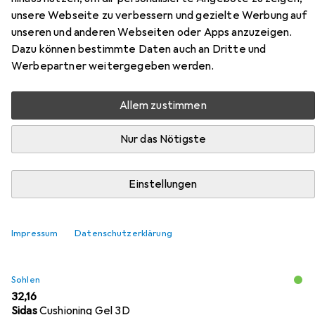
Zubehör für Uvex uvexelochter
unsere Webseite zu verbessern und gezielte Werbung auf
Halbschuh SRC Weite 11
unseren und anderen Webseiten oder Apps anzuzeigen.
Dazu können bestimmte Daten auch an Dritte und
Werbepartner weitergegeben werden.
Hier findest du passendes Zubehör zum Produkt Uvex
uvexelochter Halbschuh SRC Weite 11 aus der Kategorie
Sohlen.
Allem zustimmen
Nur das Nötigste
Beliebt
Uvex
Einstellungen
Relevanz
Produktliste
Impressum
Datenschutzerklärung
Sohlen
EUR
32,16
Sidas
Cushioning Gel 3D