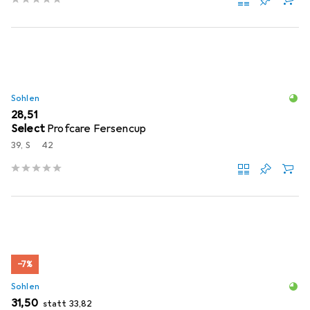
Sohlen
EUR
28,51
Select
Profcare Fersencup
39, S
42
−7%
Sohlen
EUR
EUR
31,50
statt
33,82