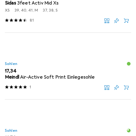
Sidas
3feet Activ Mid Xs
XS
39, 40, 41, M
37, 38, S
81
Sohlen
EUR
17,34
Meindl
Air-Active Soft Print Einlegesohle
1
Sohlen