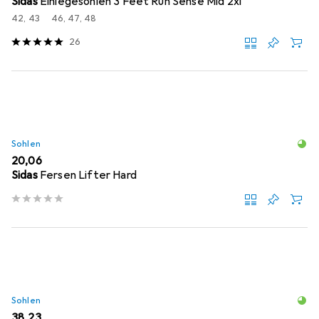
Sidas
Einlegesohlen 3 Feet Run Sense Mid 2xl
42, 43
46, 47, 48
26
Sohlen
EUR
20,06
Sidas
Fersen Lifter Hard
Sohlen
EUR
38,23