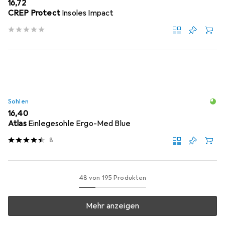
EUR
16,72
CREP Protect
Insoles Impact
Sohlen
EUR
16,40
Atlas
Einlegesohle Ergo-Med Blue
8
48 von 195 Produkten
Mehr anzeigen