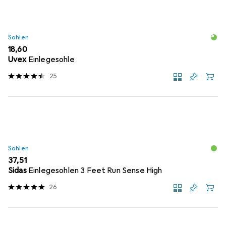
Sohlen
EUR
18,60
Uvex
Einlegesohle
25
Sohlen
EUR
37,51
Sidas
Einlegesohlen 3 Feet Run Sense High
26