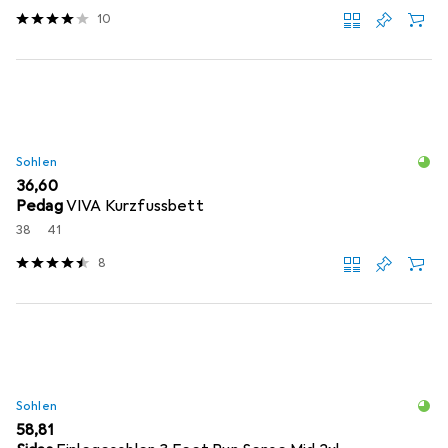
10
Sohlen
EUR
36,60
Pedag
VIVA Kurzfussbett
38
41
8
Sohlen
EUR
58,81