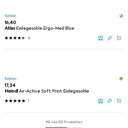
Sohlen
EUR
16,40
Atlas
Einlegesohle Ergo-Med Blue
8
Sohlen
EUR
17,34
Meindl
Air-Active Soft Print Einlegesohle
1
48 von 83 Produkten