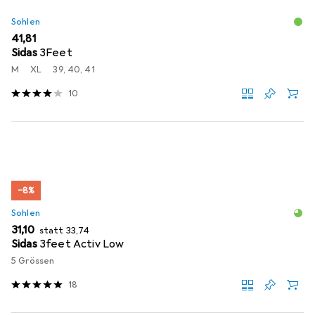
Sohlen
EUR
41,81
Sidas
3Feet
M
XL
39, 40, 41
10
−8%
Sohlen
EUR
EUR
31,10
statt
33,74
Sidas
3feet Activ Low
5 Grössen
18