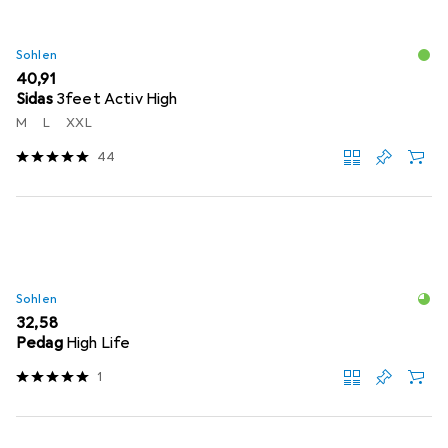
Sohlen
EUR
40,91
Sidas
3feet Activ High
M
L
XXL
44
Sohlen
EUR
32,58
Pedag
High Life
1