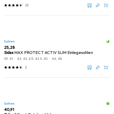
25
Sohlen
EUR
25,28
Sidas
MAX PROTECT ACTIV SLIM Einlegesohlen
39, 41
42, 42 2/3, 42.5, 43
46, 48
2
Sohlen
EUR
40,91