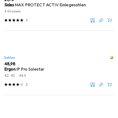
Sidas
MAX PROTECT ACTIV Einlegesohlen
4 Grössen
2
Sohlen
EUR
48,98
Ergon
IP Pro Solestar
42, 43
46.5
2