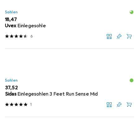
Sohlen
EUR
18,47
Uvex
Einlegesohle
6
Sohlen
EUR
37,52
Sidas
Einlegesohlen 3 Feet Run Sense Mid
1