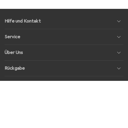
Hilfe und Kontakt
Service
Über Uns
Rückgabe
Soziale Medien
Stellenangebote
Preise
Alle Preise in EUR inkl. MwSt., zzgl.
Versandkosten
bei Bestellungen