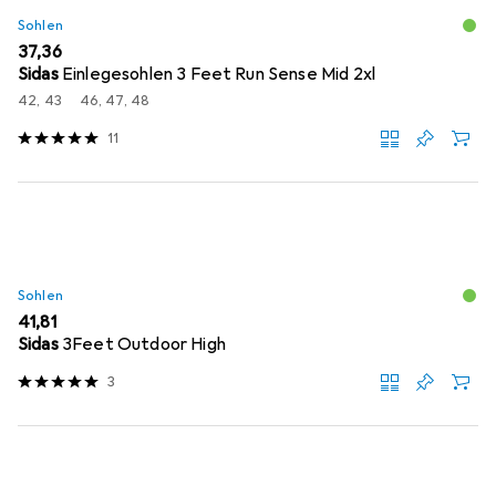
Sohlen
EUR
37,36
Sidas
Einlegesohlen 3 Feet Run Sense Mid 2xl
42, 43
46, 47, 48
11
Sohlen
EUR
41,81
Sidas
3Feet Outdoor High
3