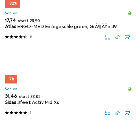
−32%
Sohlen
EUR
EUR
17,74
statt
25,90
Atlas
ERGO-MED Einlegesohle green, GrÃ¶ÃŸe 39
8
−7%
Sohlen
EUR
EUR
31,46
statt
33,82
Sidas
3feet Activ Mid Xs
1