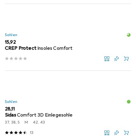
Sohlen
EUR
15,92
CREP Protect
Insoles Comfort
Sohlen
EUR
28,11
Sidas
Comfort 3D Einlegesohle
37, 38, S
M
42, 43
13