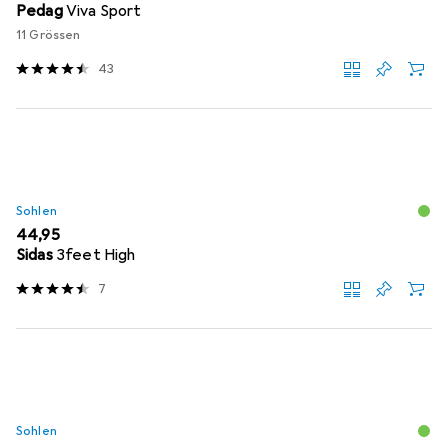
Pedag
Viva Sport
11 Grössen
43
Sohlen
EUR
44,95
Sidas
3feet High
7
Sohlen