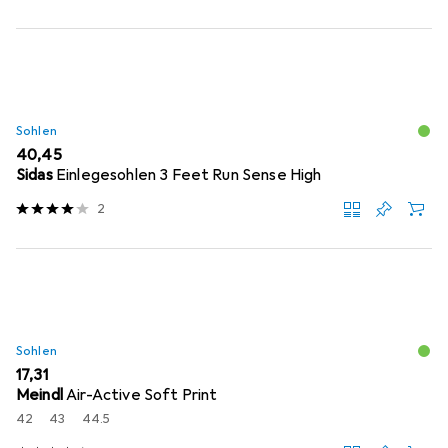
Sohlen
EUR
40,45
Sidas
Einlegesohlen 3 Feet Run Sense High
2
Sohlen
EUR
17,31
Meindl
Air-Active Soft Print
42
43
44.5