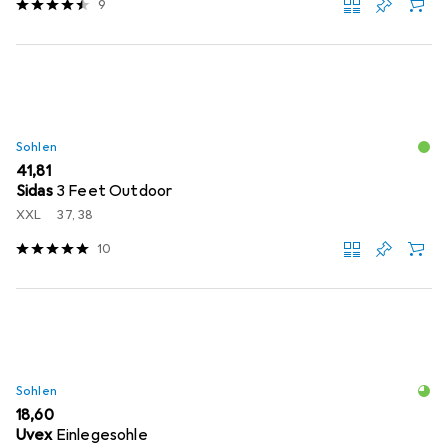
9
Sohlen
EUR
41,81
Sidas
3 Feet Outdoor
XXL
37, 38
10
Sohlen
EUR
18,60
Uvex
Einlegesohle