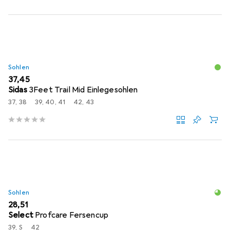
Sohlen
EUR
37,45
Sidas
3Feet Trail Mid Einlegesohlen
37, 38
39, 40, 41
42, 43
Sohlen
EUR
28,51
Select
Profcare Fersencup
39, S
42