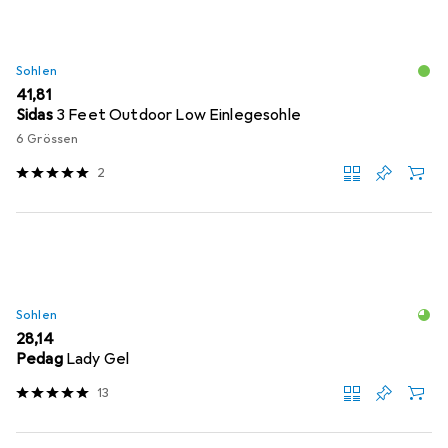
Sohlen
EUR
41,81
Sidas
3 Feet Outdoor Low Einlegesohle
6 Grössen
2
Sohlen
EUR
28,14
Pedag
Lady Gel
13