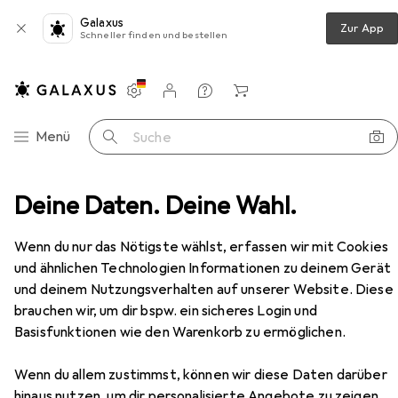
Galaxus
Zur App
Schneller finden und bestellen
Einstellungen
Kundenkonto
Vergleichslisten
Merklisten
Warenkorb
Navigation nach Kategorien
Menü
Suche
uhe
Deine Daten. Deine Wahl.
Uvex xenova gelochter Halbschuh S1 SRC Weite 11
Zubehör
Wenn du nur das Nötigste wählst, erfassen wir mit Cookies
EUR
87,49
und ähnlichen Technologien Informationen zu deinem Gerät
Uvex
xenova gelochter Halbschuh S1
und deinem Nutzungsverhalten auf unserer Website. Diese
SRC Weite 11
brauchen wir, um dir bspw. ein sicheres Login und
9 Grössen
Basisfunktionen wie den Warenkorb zu ermöglichen.
Wenn du allem zustimmst, können wir diese Daten darüber
hinaus nutzen, um dir personalisierte Angebote zu zeigen,