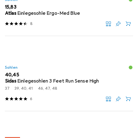
EUR
15,83
Atlas
Einlegesohle Ergo-Med Blue
8
Sohlen
EUR
40,45
Sidas
Einlegesohlen 3 Feet Run Sense High
37
39, 40, 41
46, 47, 48
6