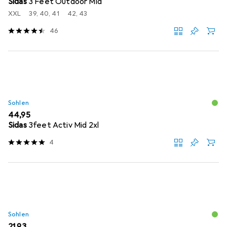
Sidas
3 Feet Outdoor Mid
XXL
39, 40, 41
42, 43
46
Sohlen
EUR
44,95
Sidas
3feet Activ Mid 2xl
4
Sohlen
EUR
21,93