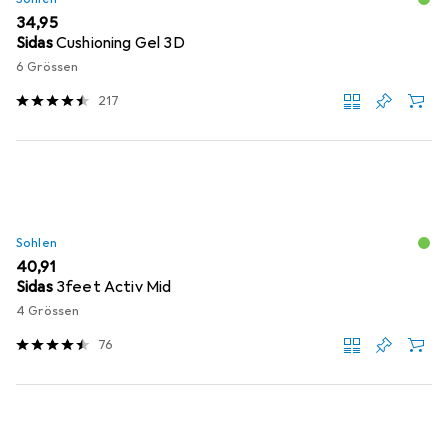
EUR
34,95
Sidas
Cushioning Gel 3D
6 Grössen
217
Sohlen
EUR
40,91
Sidas
3feet Activ Mid
4 Grössen
76