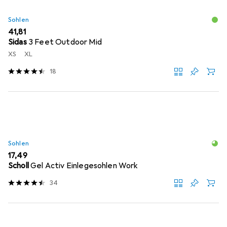
Sohlen
EUR
41,81
Sidas
3 Feet Outdoor Mid
XS
XL
18
Sohlen
EUR
17,49
Scholl
Gel Activ Einlegesohlen Work
34