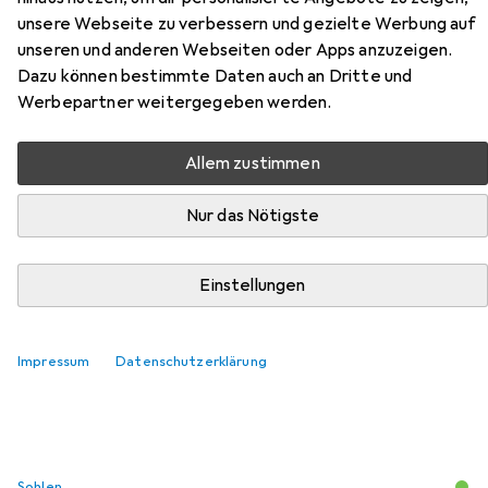
Zubehör für Uvex xenova
unsere Webseite zu verbessern und gezielte Werbung auf
unseren und anderen Webseiten oder Apps anzuzeigen.
gelochter Halbschuh S1 SRC
Dazu können bestimmte Daten auch an Dritte und
Weite 11
Werbepartner weitergegeben werden.
Hier findest du passendes Zubehör zum Produkt Uvex
Allem zustimmen
xenova gelochter Halbschuh S1 SRC Weite 11 aus der
Kategorie Sohlen.
Nur das Nötigste
Einstellungen
Beliebt
Uvex
Relevanz
Impressum
Datenschutzerklärung
Produktliste
Sohlen