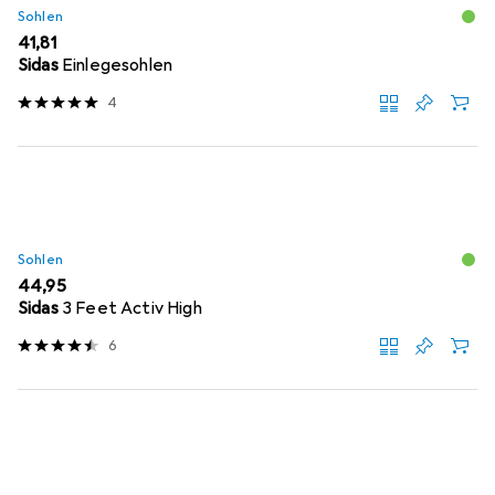
Sohlen
EUR
41,81
Sidas
Einlegesohlen
4
Sohlen
EUR
44,95
Sidas
3 Feet Activ High
6