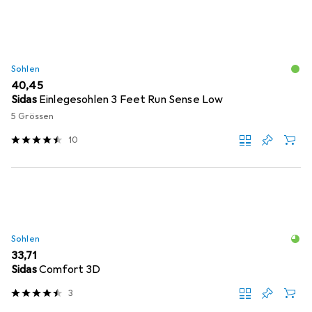
Sohlen
EUR
40,45
Sidas
Einlegesohlen 3 Feet Run Sense Low
5 Grössen
10
Sohlen
EUR
33,71
Sidas
Comfort 3D
3