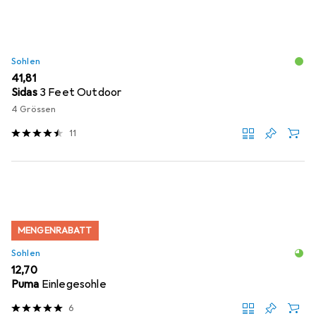
Sohlen
EUR
41,81
Sidas
3 Feet Outdoor
4 Grössen
11
MENGENRABATT
Sohlen
EUR
12,70
Puma
Einlegesohle
6