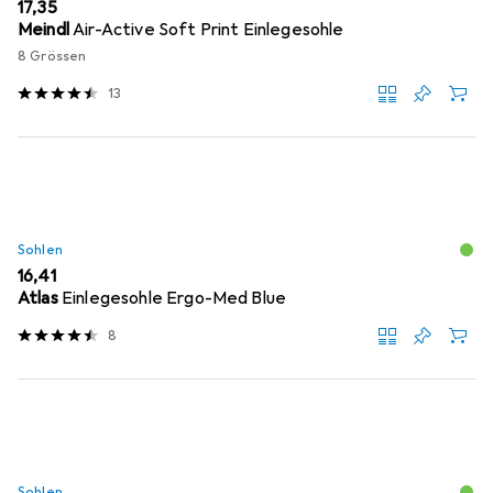
EUR
17,35
Meindl
Air-Active Soft Print Einlegesohle
8 Grössen
13
Sohlen
EUR
16,41
Atlas
Einlegesohle Ergo-Med Blue
8
Sohlen