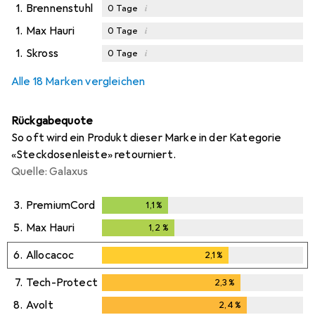
1.
Brennenstuhl
i
0
Tage
1.
Max Hauri
i
0
Tage
1.
Skross
i
0
Tage
Alle 18 Marken vergleichen
Rückgabequote
So oft wird ein Produkt dieser Marke in der Kategorie
«Steckdosenleiste» retourniert.
Quelle: Galaxus
3.
PremiumCord
1,1
%
1,1
%
5.
Max Hauri
1,2
%
1,2
%
6.
Allocacoc
2,1
%
2,1
%
7.
Tech-Protect
2,3
%
2,3
%
8.
Avolt
2,4
%
2,4
%