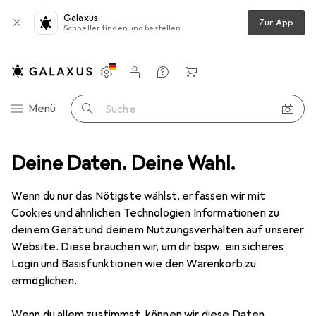
Galaxus
Zur App
Schneller finden und bestellen
Einstellungen
Kundenkonto
Vergleichslisten
Merklisten
Warenkorb
Navigation nach Kategorien
Menü
Suche
osenleiste
Deine Daten. Deine Wahl.
Allocacoc PowerCube Extended inkl. 1,5 m Kabel Type F
Wenn du nur das Nötigste wählst, erfassen wir mit
Cookies und ähnlichen Technologien Informationen zu
13 Bilder
deinem Gerät und deinem Nutzungsverhalten auf unserer
Website. Diese brauchen wir, um dir bspw. ein sicheres
EUR
30,76
Login und Basisfunktionen wie den Warenkorb zu
Allocacoc
PowerCube Extended inkl.
ermöglichen.
1,5 m Kabel Type F
Wenn du allem zustimmst, können wir diese Daten