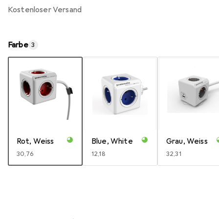
kostenloser Versand
Farbe
3
Rot, Weiss
Blue, White
Grau, Weiss
EUR
30,76
EUR
12,18
EUR
32,31