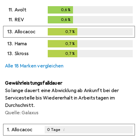
11.
Avolt
0,6
%
0,6
%
11.
REV
0,6
%
0,6
%
13.
Allocacoc
0,7
%
0,7
%
13.
Hama
0,7
%
0,7
%
13.
Skross
0,7
%
0,7
%
Alle 18 Marken vergleichen
Gewährleistungsfalldauer
So lange dauert eine Abwicklung ab Ankunft bei der
Servicestelle bis Wiedererhalt in Arbeitstagen im
Durchschnitt.
Quelle: Galaxus
1.
Allocacoc
i
0
Tage