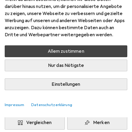
5x, CEE 7/4, 1.50 m
darüber hinaus nutzen, um dir personalisierte Angebote
Preis in EUR inkl. MwSt.
zu zeigen, unsere Webseite zu verbessern und gezielte
Werbung auf unseren und anderen Webseiten oder Apps
Marke
Bewertungen
anzuzeigen. Dazu können bestimmte Daten auch an
Mehr von Allocacoc
8
Dritte und Werbepartner weitergegeben werden.
Allem zustimmen
Zwischen Do, 13.8. und Mo, 17.8. geliefert
Mehr als 10 Stück an Lager beim Drittanbieter
Nur das Nötigste
Lieferort angeben für genaue Lieferzeit
i
Angebot von
Einstellungen
StockNet Connect
FR
Impressum
Datenschutzerklärung
In den Warenkorb
Vergleichen
Merken