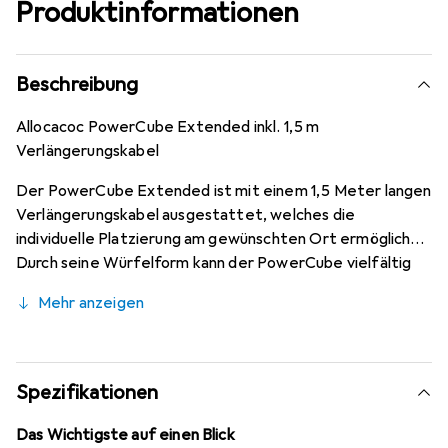
Produktinformationen
Beschreibung
Allocacoc PowerCube Extended inkl. 1,5 m
Verlängerungskabel
Der PowerCube Extended ist mit einem 1,5 Meter langen
Verlängerungskabel ausgestattet, welches die
individuelle Platzierung am gewünschten Ort ermöglicht.
Durch seine Würfelform kann der PowerCube vielfältig
eingesetzt werden und vermeidet das von einer
Mehr anzeigen
Steckerleiste bekannte Kabelchaos.
Spezifikationen
Das Wichtigste auf einen Blick