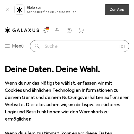
Galaxus
Zur App
Schneller finden und bestellen
Einstellungen
Kundenkonto
Vergleichslisten
Merklisten
Warenkorb
Navigation nach Kategorien
Menü
Suche
Nägel
Deine Daten. Deine Wahl.
BRW Hartstahl-Nägel verzinkt 3.6 x 30 mm Pack à 100 Stk.
Wenn du nur das Nötigste wählst, erfassen wir mit
Cookies und ähnlichen Technologien Informationen zu
1 Bild
deinem Gerät und deinem Nutzungsverhalten auf unserer
EUR
25,90
Website. Diese brauchen wir, um dir bspw. ein sicheres
EUR
0,26
/
1Stk.
BRW
Hartstahl-Nägel verzinkt 3.6 x
Login und Basisfunktionen wie den Warenkorb zu
ermöglichen.
30 mm Pack à 100 Stk.
100 Stk., 30 mm
Wenn du allem zustimmst, können wir diese Daten