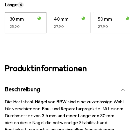
Länge
4
30 mm
40 mm
50 mm
EUR
25,90
EUR
27,90
EUR
27,90
Produktinformationen
Beschreibung
Die Hartstahl-Nägel von BRW sind eine zuverlässige Wahl
für verschiedene Bau- und Reparaturprojekte. Mit einem
Durchmesser von 3,6 mm und einer Länge von 30 mm
bieten diese Nägel die notwendige Stabilität und
Festigkeit, um auch in anspruchsvollen Anwendungen