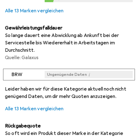
i
i
i
Ungenügende Daten
Ungenügende Daten
Ungenügende Daten
0,2
%
Alle 13 Marken vergleichen
Gewährleistungsfalldauer
So lange dauert eine Abwicklung ab Ankunft bei der
Servicestelle bis Wiedererhalt in Arbeitstagen im
Durchschnitt.
Quelle: Galaxus
i
BRW
Ungenügende Daten
i
i
i
i
Ungenügende Daten
Ungenügende Daten
Ungenügende Daten
Ungenügende Daten
Leider haben wir für diese Kategorie aktuell noch nicht
genügend Daten, um dir mehr Quoten anzuzeigen.
Alle 13 Marken vergleichen
Rückgabequote
So oft wird ein Produkt dieser Marke in der Kategorie