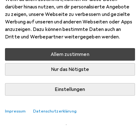
darüber hinaus nutzen, um dir personalisierte Angebote
Preis in EUR inkl. MwSt.
zu zeigen, unsere Webseite zu verbessern und gezielte
Werbung auf unseren und anderen Webseiten oder Apps
Marke
Bewertungen
anzuzeigen. Dazu können bestimmte Daten auch an
Mehr von BRW
Dritte und Werbepartner weitergegeben werden.
Allem zustimmen
Zwischen Fr, 14.8. und Sa, 15.8. geliefert
Nur 4 Stück an Lager beim Lieferanten
Nur das Nötigste
Lieferort angeben für genaue Lieferzeit
In den Warenkorb
Einstellungen
Vergleichen
Merken
Impressum
Datenschutzerklärung
i
Kostenloser Versand ab 30,–