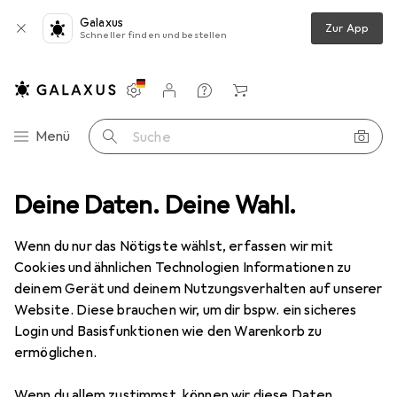
Galaxus
Zur App
Schneller finden und bestellen
Einstellungen
Kundenkonto
Vergleichslisten
Merklisten
Warenkorb
Navigation nach Kategorien
Menü
Suche
sbekleidung
Deine Daten. Deine Wahl.
Arbeitshose
Carhartt Stretch Duck Double Front
Wenn du nur das Nötigste wählst, erfassen wir mit
Cookies und ähnlichen Technologien Informationen zu
2 Bilder
deinem Gerät und deinem Nutzungsverhalten auf unserer
Website. Diese brauchen wir, um dir bspw. ein sicheres
EUR
80,21
Login und Basisfunktionen wie den Warenkorb zu
Carhartt
Stretch Duck Double Front
ermöglichen.
W32/L32
Wenn du allem zustimmst, können wir diese Daten