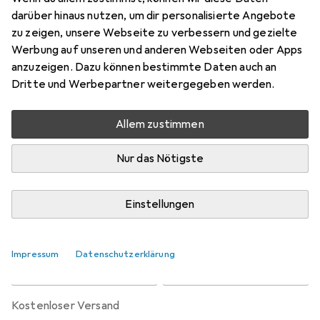
Preis in EUR inkl. MwSt.
darüber hinaus nutzen, um dir personalisierte Angebote
zu zeigen, unsere Webseite zu verbessern und gezielte
Bewertungen
Werbung auf unseren und anderen Webseiten oder Apps
5
anzuzeigen. Dazu können bestimmte Daten auch an
Dritte und Werbepartner weitergegeben werden.
Zwischen Do, 20.8. und Di, 25.8. geliefert
Allem zustimmen
Nur 2 Stück an Lager beim Lieferanten
Benachrichtigen, wenn schneller verfügbar
Nur das Nötigste
Lieferort angeben für genaue Lieferzeit
Einstellungen
In den Warenkorb
Impressum
Datenschutzerklärung
Vergleichen
Merken
kostenloser Versand