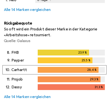
1.
Neo
0
Tage
i
i
i
Ungenügende Daten
Ungenügende Daten
Ungenügende Daten
Alle 14 Marken vergleichen
Rückgabequote
So oft wird ein Produkt dieser Marke in der Kategorie
«Arbeitshose» retourniert.
Quelle: Galaxus
8.
FHB
23,9
%
23,9
%
9.
Payper
25,5
%
25,5
%
10.
Carhartt
28,4
%
28,4
%
11.
Projob
29,3
%
29,3
%
12.
Dassy
31,3
%
31,3
%
Alle 14 Marken vergleichen