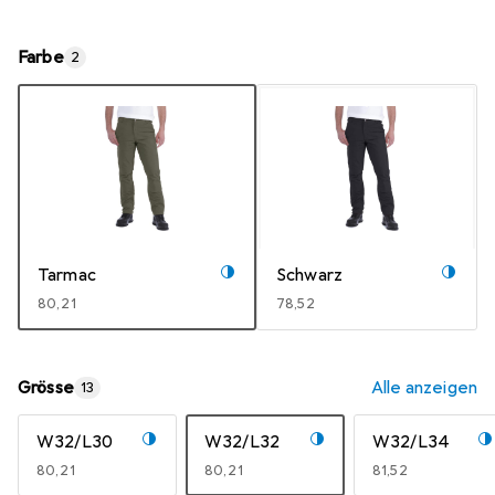
Farbe
2
Tarmac
Schwarz
EUR
80,21
EUR
78,52
Grösse
Alle anzeigen
13
W32/L30
W32/L32
W32/L34
EUR
80,21
EUR
80,21
EUR
81,52