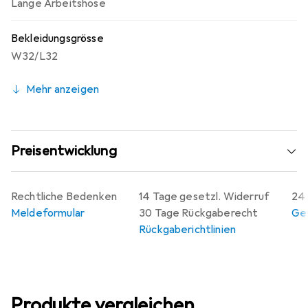
Lange Arbeitshose
Bekleidungsgrösse
W32/L32
Mehr anzeigen
Preisentwicklung
Rechtliche Bedenken
14 Tage gesetzl. Widerruf
24 
Meldeformular
30 Tage Rückgaberecht
Gew
Rückgaberichtlinien
Produkte vergleichen