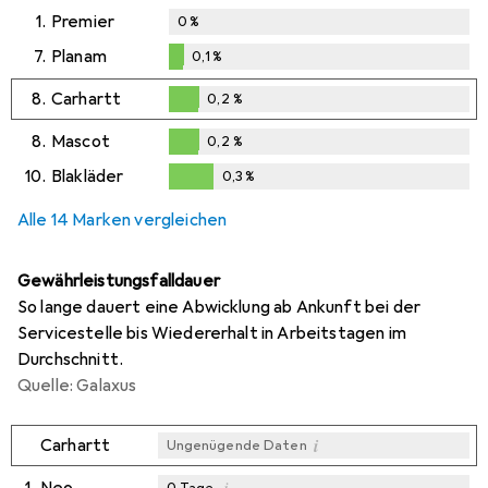
1.
Premier
0
%
7.
Planam
0,1
%
0,1
%
8.
Carhartt
0,2
%
0,2
%
8.
Mascot
0,2
%
0,2
%
10.
Blakläder
0,3
%
0,3
%
Alle 14 Marken vergleichen
Gewährleistungsfalldauer
So lange dauert eine Abwicklung ab Ankunft bei der
Servicestelle bis Wiedererhalt in Arbeitstagen im
Durchschnitt.
Quelle: Galaxus
i
Carhartt
Ungenügende Daten
i