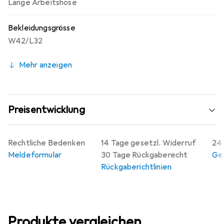
Lange Arbeitshose
Bekleidungsgrösse
W42/L32
Mehr anzeigen
Preisentwicklung
Rechtliche Bedenken
14 Tage gesetzl. Widerruf
24 
Meldeformular
30 Tage Rückgaberecht
Gew
Rückgaberichtlinien
Produkte vergleichen