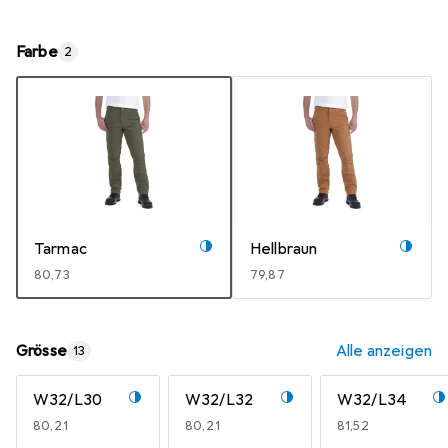
Farbe
2
Tarmac
Hellbraun
EUR
80,73
EUR
79,87
Grösse
Alle anzeigen
13
W32/L30
W32/L32
W32/L34
EUR
80,21
EUR
80,21
EUR
81,52