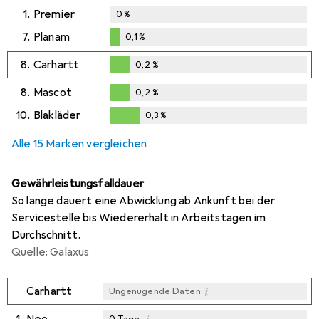
1.
Premier
0
%
7.
Planam
0,1
%
0,1
%
8.
Carhartt
0,2
%
0,2
%
8.
Mascot
0,2
%
0,2
%
10.
Blakläder
0,3
%
0,3
%
Alle 15 Marken vergleichen
Gewährleistungsfalldauer
So lange dauert eine Abwicklung ab Ankunft bei der
Servicestelle bis Wiedererhalt in Arbeitstagen im
Durchschnitt.
Quelle: Galaxus
i
Carhartt
Ungenügende Daten
i