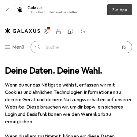
Galaxus
Zur App
Schneller finden und bestellen
Einstellungen
Kundenkonto
Vergleichslisten
Merklisten
Warenkorb
Navigation nach Kategorien
Menü
Suche
sbekleidung
Deine Daten. Deine Wahl.
Arbeitshose
Carhartt Stretch Duck Double Front
Wenn du nur das Nötigste wählst, erfassen wir mit
Cookies und ähnlichen Technologien Informationen zu
2 Bilder
deinem Gerät und deinem Nutzungsverhalten auf unserer
Website. Diese brauchen wir, um dir bspw. ein sicheres
EUR
80,73
Login und Basisfunktionen wie den Warenkorb zu
Carhartt
Stretch Duck Double Front
ermöglichen.
W42/L32
Wenn du allem zustimmst, können wir diese Daten