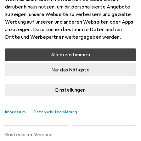
Preis in EUR inkl. MwSt.
darüber hinaus nutzen, um dir personalisierte Angebote
zu zeigen, unsere Webseite zu verbessern und gezielte
Bewertungen
Werbung auf unseren und anderen Webseiten oder Apps
5
anzuzeigen. Dazu können bestimmte Daten auch an
Dritte und Werbepartner weitergegeben werden.
Zwischen Di, 18.8. und Do, 20.8. geliefert
Allem zustimmen
Nur 1 Stück an Lager beim Lieferanten
Benachrichtigen, wenn schneller verfügbar
Nur das Nötigste
Lieferort angeben für genaue Lieferzeit
Einstellungen
In den Warenkorb
Impressum
Datenschutzerklärung
Vergleichen
Merken
kostenloser Versand