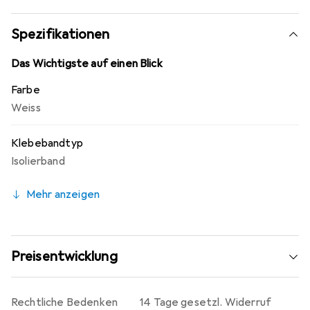
besteht aus hochwertigem PVC, das für seine
Langlebigkeit und Widerstandsfähigkeit bekannt ist. Die
Spezifikationen
flammwidrigen Eigenschaften des Materials tragen zur
Sicherheit bei, insbesondere in Umgebungen, in denen
Das Wichtigste auf einen Blick
Brandgefahr besteht. Dieses Isolierband ist eine
Farbe
praktische Lösung für alle, die Wert auf Qualität und
Weiss
Sicherheit legen.
Klebebandtyp
Isolierband
Mehr anzeigen
Preisentwicklung
Rechtliche Bedenken
14 Tage gesetzl. Widerruf