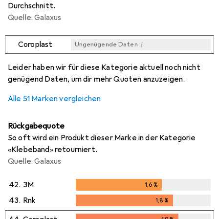
Durchschnitt.
Quelle: Galaxus
i
Coroplast
Ungenügende Daten
i
i
i
i
Ungenügende Daten
Ungenügende Daten
Ungenügende Daten
Ungenügende Daten
Leider haben wir für diese Kategorie aktuell noch nicht
genügend Daten, um dir mehr Quoten anzuzeigen.
Alle 51 Marken vergleichen
Rückgabequote
So oft wird ein Produkt dieser Marke in der Kategorie
«Klebeband» retourniert.
Quelle: Galaxus
42.
3M
1,6
%
1,6
%
43.
Rnk
1,8
%
1,8
%