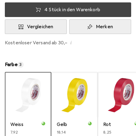
4 Stück in den Warenkorb
Vergleichen
Merken
i
Kostenloser Versand ab 30,–
Farbe
3
Weiss
Gelb
Rot
EUR
7,92
EUR
18,14
EUR
8,25