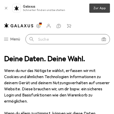
Galaxus
Zur App
Schneller finden und bestellen
Einstellungen
Kundenkonto
Vergleichslisten
Merklisten
Warenkorb
Navigation nach Kategorien
Menü
Suche
stoffe
Deine Daten. Deine Wahl.
Kleber
Klebeband
Coroplast PVCElektroIsolierband
Wenn du nur das Nötigste wählst, erfassen wir mit
Cookies und ähnlichen Technologien Informationen zu
1 Bild
deinem Gerät und deinem Nutzungsverhalten auf unserer
Website. Diese brauchen wir, um dir bspw. ein sicheres
MENGENRABATT
Login und Basisfunktionen wie den Warenkorb zu
EUR
6,42
ermöglichen.
Spare
EUR
6,–
EUR
0,26
/
1m
Coroplast
PVCElektroIsolierband
Wenn du allem zustimmst, können wir diese Daten