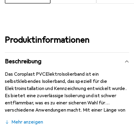
Produktinformationen
Beschreibung
Das Coroplast PVCElektroIsolierband ist ein
selbstklebendes Isolierband, das speziell für die
Elektroinstallation und Kennzeichnung entwickelt wurde.
Es bietet eine zuverlässige Isolierung und ist schwer
entflammbar, was es zu einer sicheren Wahl für
verschiedene Anwendungen macht. Mit einer Länge von
25 Metern und einer Breite von 15 Millimetern ist es
Mehr anzeigen
vielseitig einsetzbar und eignet sich sowohl für
professionelle als auch für private Projekte. Das Band