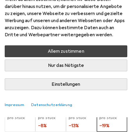
15 mm
darüber hinaus nutzen, um dir personalisierte Angebote
zu zeigen, unsere Webseite zu verbessern und gezielte
Preis in EUR inkl. MwSt.
Werbung auf unseren und anderen Webseiten oder Apps
anzuzeigen. Dazu können bestimmte Daten auch an
Schneller lieferbar
Dritte und Werbepartner weitergegeben werden.
Angebot für
EUR
28,34
Allem zustimmen
Bewertungen
Nur das Nötigste
Zwischen Fr, 14.8. und Di, 18.8. geliefert
Einstellungen
Mehr als 10 Stück an Lager beim Lieferanten
Lieferort angeben für genaue Lieferzeit
Impressum
Datenschutzerklärung
1 Stück
2 Stück
3 Stück
4 Stück
EUR
7,92
EUR
7,27
EUR
6,86
EUR
6,42
pro Stück
pro Stück
pro Stück
pro Stück
−
8
%
−
13
%
−
19
%