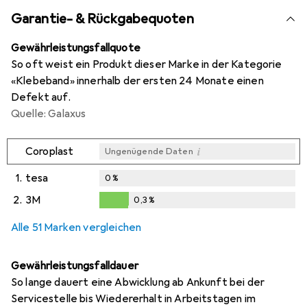
Garantie- & Rückgabequoten
Gewährleistungsfallquote
So oft weist ein Produkt dieser Marke in der Kategorie
«Klebeband» innerhalb der ersten 24 Monate einen
Defekt auf.
Quelle: Galaxus
i
Coroplast
Ungenügende Daten
1.
tesa
0
%
2.
3M
0,3
%
i
i
Ungenügende Daten
Ungenügende Daten
0,3
%
Alle 51 Marken vergleichen
Gewährleistungsfalldauer
So lange dauert eine Abwicklung ab Ankunft bei der
Servicestelle bis Wiedererhalt in Arbeitstagen im