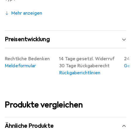
Winkel verdrehter Zentraleinsatz: 35°
Kompatibel mit Apple HomeKit: nein
Mehr anzeigen
Kompatibel mit Google Assistant: nein
Kompatibel mit Amazon Alexa: nein
IFTTT-Unterstützung verfügbar: nein
Preisentwicklung
Rechtliche Bedenken
14 Tage gesetzl. Widerruf
24 
Meldeformular
30 Tage Rückgaberecht
Gew
Rückgaberichtlinien
Produkte vergleichen
Ähnliche Produkte