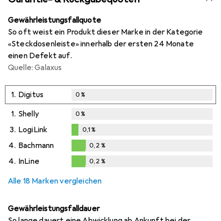
Gewährleistungsfallquote
So oft weist ein Produkt dieser Marke in der Kategorie
«Steckdosenleiste» innerhalb der ersten 24 Monate
einen Defekt auf.
Quelle: Galaxus
1.
Digitus
0
%
1.
Shelly
0
%
3.
LogiLink
0,1
%
0,1
%
4.
Bachmann
0,2
%
0,2
%
4.
InLine
0,2
%
0,2
%
Alle 18 Marken vergleichen
Gewährleistungsfalldauer
So lange dauert eine Abwicklung ab Ankunft bei der