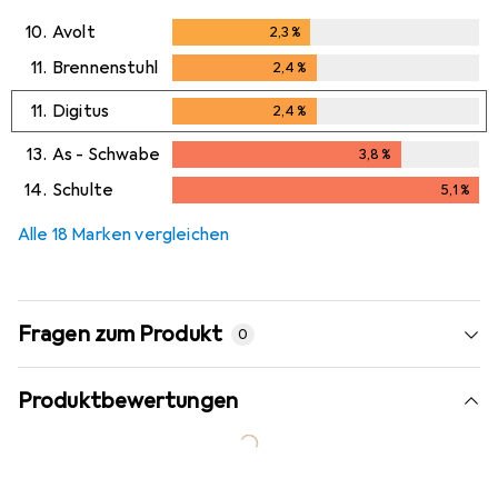
10.
Avolt
2,3
%
2,3
%
11.
Brennenstuhl
2,4
%
2,4
%
11.
Digitus
2,4
%
2,4
%
13.
As - Schwabe
3,8
%
3,8
%
14.
Schulte
5,1
%
5,1
%
Alle 18 Marken vergleichen
Fragen zum Produkt
0
Produktbewertungen