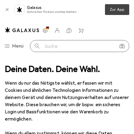
Galaxus
Zur App
Schneller finden und bestellen
Einstellungen
Kundenkonto
Vergleichslisten
Merklisten
Warenkorb
Navigation nach Kategorien
Menü
Suche
Stromverteilung
Deine Daten. Deine Wahl.
Steckdosenleiste
Digitus Steckdosenleiste
Wenn du nur das Nötigste wählst, erfassen wir mit
Cookies und ähnlichen Technologien Informationen zu
10 Bilder
deinem Gerät und deinem Nutzungsverhalten auf unserer
Website. Diese brauchen wir, um dir bspw. ein sicheres
EUR
34,61
Login und Basisfunktionen wie den Warenkorb zu
Digitus
Steckdosenleiste
ermöglichen.
8x, CEE 7/3, 2 m
Wenn du allem zustimmst, können wir diese Daten