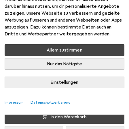
Preis in EUR inkl. MwSt.
darüber hinaus nutzen, um dir personalisierte Angebote
zu zeigen, unsere Webseite zu verbessern und gezielte
EUR
2,60
sparen
Werbung auf unseren und anderen Webseiten oder Apps
Angebot für
EUR
32,01
anzuzeigen. Dazu können bestimmte Daten auch an
Dritte und Werbepartner weitergegeben werden.
Marke
Bewertungen
Mehr von Digitus
2
Allem zustimmen
Nur das Nötigste
Zwischen Fr, 7.8. und Mo, 10.8. geliefert
Nur 1 Stück an Lager beim Drittanbieter
Einstellungen
Lieferort angeben für genaue Lieferzeit
i
Angebot von
Future-X
DE
Impressum
Datenschutzerklärung
In den Warenkorb