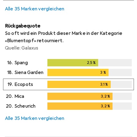
2
Tage
Alle 35 Marken vergleichen
Rückgabequote
So oft wird ein Produkt dieser Marke in der Kategorie
«Blumentopf» retourniert.
Quelle: Galaxus
16.
Spang
2,5
%
2,5
%
18.
Siena Garden
3
%
3
%
19.
Ecopots
3,1
%
3,1
%
20.
Mica
3,2
%
3,2
%
20.
Scheurich
3,2
%
3,2
%
Alle 35 Marken vergleichen