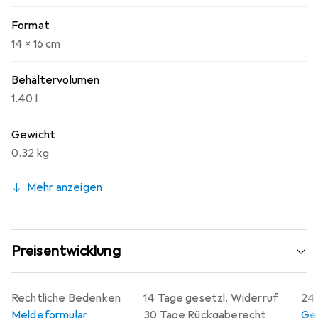
Format
14 x 16 cm
Behältervolumen
1.40 l
Gewicht
0.32 kg
Mehr anzeigen
Preisentwicklung
Rechtliche Bedenken
14 Tage gesetzl. Widerruf
24 
Meldeformular
30 Tage Rückgaberecht
Gew