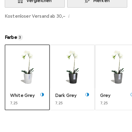
Vergleichen
Merken
i
Kostenloser Versand ab 30,–
Farbe
3
White Grey
Dark Grey
Grey
EUR
7,25
EUR
7,25
EUR
7,25