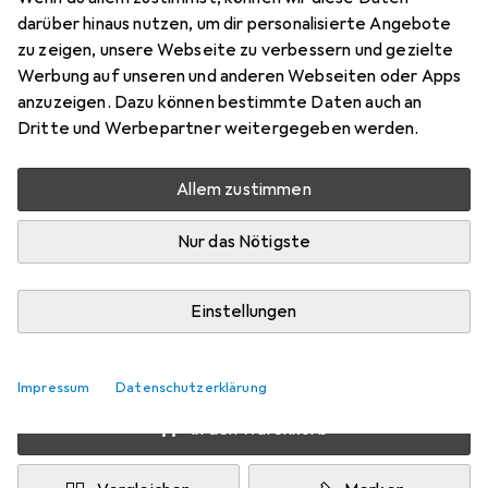
Preis in EUR inkl. MwSt.
darüber hinaus nutzen, um dir personalisierte Angebote
zu zeigen, unsere Webseite zu verbessern und gezielte
Schneller lieferbar
Werbung auf unseren und anderen Webseiten oder Apps
Angebot für
EUR
15,95
anzuzeigen. Dazu können bestimmte Daten auch an
Dritte und Werbepartner weitergegeben werden.
Marke
Bewertungen
Mehr von Ecopots
20
Allem zustimmen
Nur das Nötigste
Zwischen Mi, 12.8. und Di, 18.8. geliefert
Mehr als 10 Stück an Lager beim Lieferanten
Einstellungen
Benachrichtigen, wenn schneller verfügbar
Lieferort angeben für genaue Lieferzeit
Impressum
Datenschutzerklärung
In den Warenkorb