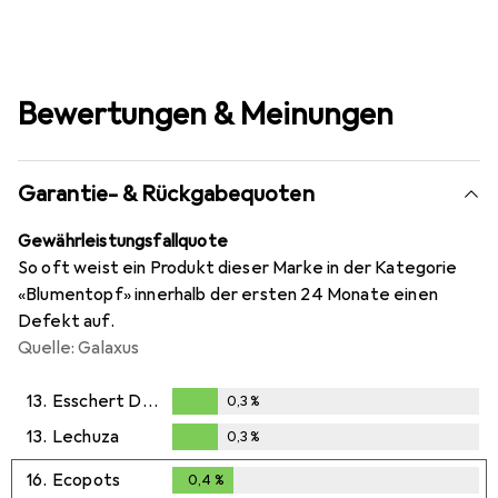
Bewertungen & Meinungen
Garantie- & Rückgabequoten
Gewährleistungsfallquote
So oft weist ein Produkt dieser Marke in der Kategorie
«Blumentopf» innerhalb der ersten 24 Monate einen
Defekt auf.
Quelle: Galaxus
13.
Esschert Design
0,3
%
0,3
%
13.
Lechuza
0,3
%
0,3
%
16.
Ecopots
0,4
%
0,4
%