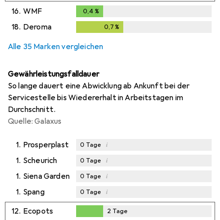
16.
WMF
0,4
%
0,4
%
18.
Deroma
0,7
%
0,7
%
Alle 35 Marken vergleichen
Gewährleistungsfalldauer
So lange dauert eine Abwicklung ab Ankunft bei der
Servicestelle bis Wiedererhalt in Arbeitstagen im
Durchschnitt.
Quelle: Galaxus
1.
Prosperplast
i
0
Tage
1.
Scheurich
i
0
Tage
1.
Siena Garden
i
0
Tage
1.
Spang
i
0
Tage
12.
Ecopots
2
Tage