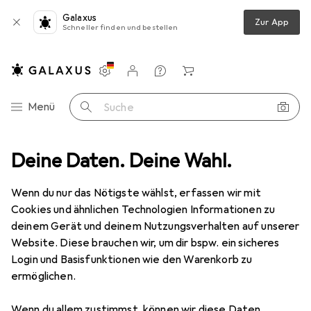
Galaxus
Zur App
Schneller finden und bestellen
Einstellungen
Kundenkonto
Vergleichslisten
Merklisten
Warenkorb
Navigation nach Kategorien
Menü
Suche
+ Pflanzen
Deine Daten. Deine Wahl.
Pflanzengefässe
Blumentopf
Ecopots Morinda
Wenn du nur das Nötigste wählst, erfassen wir mit
Cookies und ähnlichen Technologien Informationen zu
9 Bilder
deinem Gerät und deinem Nutzungsverhalten auf unserer
Website. Diese brauchen wir, um dir bspw. ein sicheres
EUR
7,25
Login und Basisfunktionen wie den Warenkorb zu
Ecopots
Morinda
ermöglichen.
14 x 16 cm
Wenn du allem zustimmst, können wir diese Daten