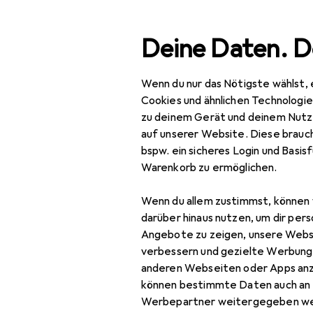
Suche
Deine Daten. D
Wenn du nur das Nötigste wählst, 
Navigation nach Kategorien
t
Baumarkt + Garten
Werkzeug + Werkstatt
Handw
Gesamtsortiment
Cookies und ähnlichen Technologi
zu deinem Gerät und deinem Nutz
Baumarkt + Garten
auf unserer Website. Diese brauch
bspw. ein sicheres Login und Basis
Werkzeug +
Warenkorb zu ermöglichen.
Werkstatt
Wenn du allem zustimmst, können 
Handwerkzeug
darüber hinaus nutzen, um dir pers
Schraubwerkzeuge
Angebote zu zeigen, unsere Webs
verbessern und gezielte Werbung
Drehmomentschlüssel
anderen Webseiten oder Apps an
können bestimmte Daten auch an 
Ratsche
Werbepartner weitergegeben we