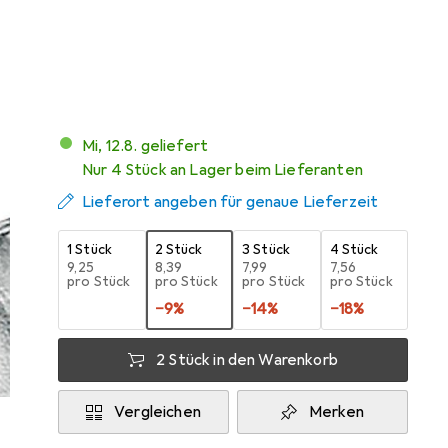
Bewertungen
Mi, 12.8. geliefert
Nur 4 Stück an Lager beim Lieferanten
Lieferort angeben für genaue Lieferzeit
1 Stück
2 Stück
3 Stück
4 Stück
EUR
9,25
EUR
8,39
EUR
7,99
EUR
7,56
pro Stück
pro Stück
pro Stück
pro Stück
−
9
%
−
14
%
−
18
%
2 Stück in den Warenkorb
Vergleichen
Merken