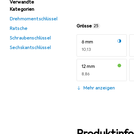
Verwandte
Kategorien
Drehmomentschlüssel
Grösse
25
Ratsche
Schraubenschlüssel
6 mm
Sechskantschlüssel
EUR
10,13
12 mm
EUR
8,86
20 mm
Mehr anzeigen
EUR
11,10
34 mm
60 mm
EUR
20,59
EUR
53,03
Produktinf