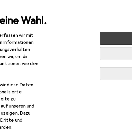
eine Wahl.
erfassen wir mit
erkzeug
Schraubwerkzeuge
Steckschlüssel + Stecknuss
en Informationen
ungsverhalten
en wir, um dir
funktionen wie den
wir diese Daten
onalisierte
eite zu
 auf unseren und
zuzeigen. Dazu
Dritte und
rden.