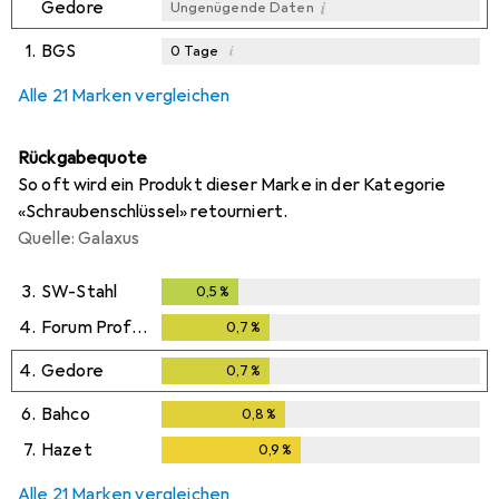
i
Gedore
Ungenügende Daten
1.
BGS
i
0
Tage
i
i
i
Ungenügende Daten
Ungenügende Daten
Ungenügende Daten
Alle 21 Marken vergleichen
Rückgabequote
So oft wird ein Produkt dieser Marke in der Kategorie
«Schraubenschlüssel» retourniert.
Quelle: Galaxus
3.
SW-Stahl
0,5
%
0,5
%
4.
Forum Professional Solutions
0,7
%
0,7
%
4.
Gedore
0,7
%
0,7
%
6.
Bahco
0,8
%
0,8
%
7.
Hazet
0,9
%
0,9
%
Alle 21 Marken vergleichen