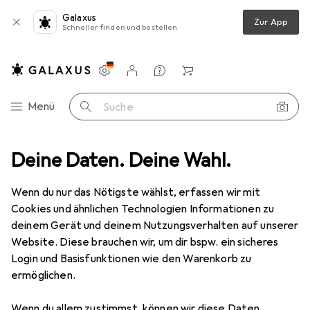
Galaxus
Zur App
Schneller finden und bestellen
Einstellungen
Kundenkonto
Vergleichslisten
Merklisten
Warenkorb
Navigation nach Kategorien
Menü
Suche
uge
Deine Daten. Deine Wahl.
Schraubenschlüssel
Gedore 3114 22 Klauenschlüssel 22 mm
Wenn du nur das Nötigste wählst, erfassen wir mit
Cookies und ähnlichen Technologien Informationen zu
5 Bilder
deinem Gerät und deinem Nutzungsverhalten auf unserer
Website. Diese brauchen wir, um dir bspw. ein sicheres
EUR
34,13
Login und Basisfunktionen wie den Warenkorb zu
Gedore
3114 22 Klauenschlüssel 22 mm
ermöglichen.
22 mm
Wenn du allem zustimmst, können wir diese Daten