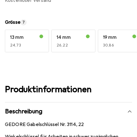
kostenloser Versand
Grösse
7
13 mm
14 mm
19 mm
EUR
24,73
EUR
26,22
EUR
30,86
Produktinformationen
Beschreibung
GEDORE Gabelschlüssel Nr. 3114, 22
Winkelschlüssel für Arbeiten in schwer zugänglichen