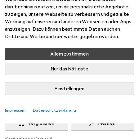
Preis in EUR inkl. MwSt.
darüber hinaus nutzen, um dir personalisierte Angebote
zu zeigen, unsere Webseite zu verbessern und gezielte
Schneller lieferbar
Werbung auf unseren und anderen Webseiten oder Apps
Angebot für
EUR
45,20
anzuzeigen. Dazu können bestimmte Daten auch an
Dritte und Werbepartner weitergegeben werden.
Bewertungen
2
Allem zustimmen
Nur das Nötigste
Zwischen Di, 11.8. und Do, 13.8. geliefert
Mehr als 10 Stück an Lager beim Lieferanten
Einstellungen
Lieferort angeben für genaue Lieferzeit
In den Warenkorb
Impressum
Datenschutzerklärung
Vergleichen
Merken