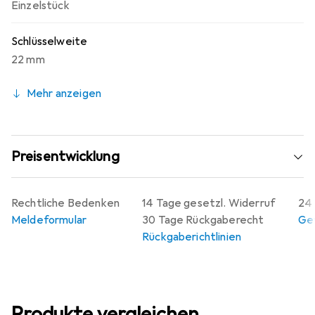
Einzelstück
Schlüsselweite
22 mm
Mehr anzeigen
Preisentwicklung
Rechtliche Bedenken
14 Tage gesetzl. Widerruf
24 
Meldeformular
30 Tage Rückgaberecht
Gew
Rückgaberichtlinien
Produkte vergleichen