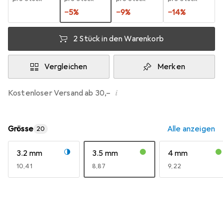
−
5
%
−
9
%
−
14
%
2 Stück in den Warenkorb
Vergleichen
Merken
i
Kostenloser Versand ab 30,–
Grösse
Alle anzeigen
20
3.2 mm
3.5 mm
4 mm
EUR
10,41
EUR
8,87
EUR
9,22