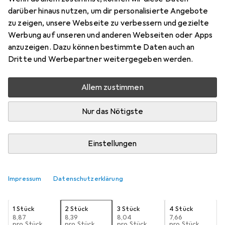
kant 3,5 mm
darüber hinaus nutzen, um dir personalisierte Angebote
zu zeigen, unsere Webseite zu verbessern und gezielte
3.5 mm
Werbung auf unseren und anderen Webseiten oder Apps
Preis in EUR inkl. MwSt.
anzuzeigen. Dazu können bestimmte Daten auch an
Dritte und Werbepartner weitergegeben werden.
Schneller lieferbar
Angebot für
EUR
19,36
Allem zustimmen
Bewertungen
Nur das Nötigste
3
Einstellungen
Zwischen Di, 11.8. und Do, 13.8. geliefert
Mehr als 10 Stück an Lager beim Lieferanten
Impressum
Datenschutzerklärung
Lieferort angeben für genaue Lieferzeit
1 Stück
2 Stück
3 Stück
4 Stück
EUR
8,87
EUR
8,39
EUR
8,04
EUR
7,66
pro Stück
pro Stück
pro Stück
pro Stück