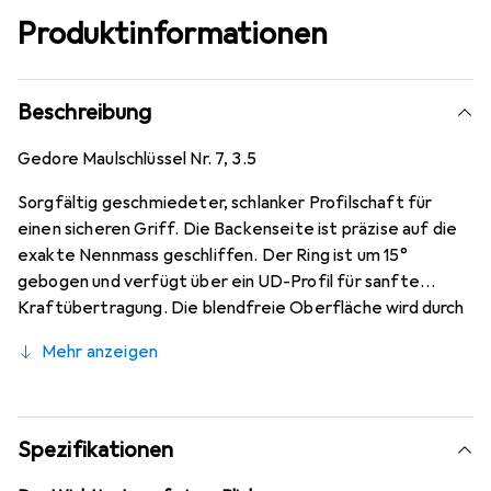
Produktinformationen
Beschreibung
Gedore Maulschlüssel Nr. 7, 3.5
Sorgfältig geschmiedeter, schlanker Profilschaft für
einen sicheren Griff. Die Backenseite ist präzise auf die
exakte Nennmass geschliffen. Der Ring ist um 15°
gebogen und verfügt über ein UD-Profil für sanfte
Kraftübertragung. Die blendfreie Oberfläche wird durch
Verchromung erreicht und ist geeignet für harte,
Mehr anzeigen
kontinuierliche Beanspruchung.
Spezifikationen