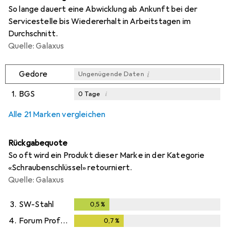
So lange dauert eine Abwicklung ab Ankunft bei der
Servicestelle bis Wiedererhalt in Arbeitstagen im
Durchschnitt.
Quelle: Galaxus
i
Gedore
Ungenügende Daten
1.
BGS
i
0
Tage
i
i
i
Ungenügende Daten
Ungenügende Daten
Ungenügende Daten
Alle 21 Marken vergleichen
Rückgabequote
So oft wird ein Produkt dieser Marke in der Kategorie
«Schraubenschlüssel» retourniert.
Quelle: Galaxus
3.
SW-Stahl
0,5
%
0,5
%
4.
Forum Professional Solutions
0,7
%
0,7
%