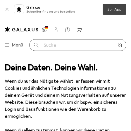
Galaxus
Zur App
Schneller finden und bestellen
Einstellungen
Kundenkonto
Vergleichslisten
Merklisten
Warenkorb
Navigation nach Kategorien
Menü
Suche
Schraubenschlüssel
Deine Daten. Deine Wahl.
Gedore 7 3,5 Ring-Maulschlüssel 6-kant 3,5 mm
Wenn du nur das Nötigste wählst, erfassen wir mit
Cookies und ähnlichen Technologien Informationen zu
6 Bilder
deinem Gerät und deinem Nutzungsverhalten auf unserer
Website. Diese brauchen wir, um dir bspw. ein sicheres
MENGENRABATT
Login und Basisfunktionen wie den Warenkorb zu
ermöglichen.
EUR
8,39
Spare
EUR
0,96
Gedore
7 3,5 Ring-Maulschlüssel 6-
Wenn du allem zustimmst, können wir diese Daten