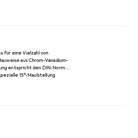
für eine Vielzahl von
 Bauweise aus Chrom-Vanadium-
hrung entspricht den DIN-Normen
spezielle 15°-Maulstellung
tübertragung. Die matt-satiniert
 Mit einem Gewicht von nur 60 g
aulschlüssel ist ein
Funktionalität legen.