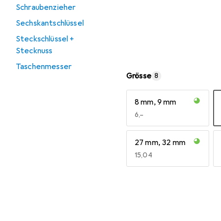
Schraubenzieher
Sechskantschlüssel
Steckschlüssel +
Stecknuss
Taschenmesser
Grösse
8
8 mm, 9 mm
EUR
6,–
27 mm, 32 mm
EUR
15,04
Mehr anzeigen