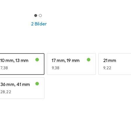
2 Bilder
10 mm, 13 mm
17 mm, 19 mm
21 mm
EUR
7,38
EUR
9,38
EUR
9,22
36 mm, 41 mm
EUR
28,22