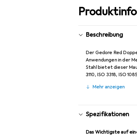
Produktinf
Beschreibung
Der Gedore Red Doppelm
Anwendungen in der Me
Stahl bietet dieser Ma
3110, ISO 3318, ISO 108
ermöglicht ein einfach
Mehr anzeigen
verchromte Oberfläche 
ist der Schlüssel leich
unverzichtbares Werkzeu
Spezifikationen
Das Wichtigste auf eine