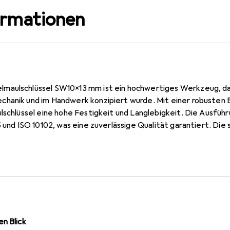
ormationen
aulschlüssel SW10x13 mm ist ein hochwertiges Werkzeug, das 
chanik und im Handwerk konzipiert wurde. Mit einer robusten
ulschlüssel eine hohe Festigkeit und Langlebigkeit. Die Ausfü
5 und ISO 10102, was eine zuverlässige Qualität garantiert. Die 
es Arbeiten in engen Räumen und sorgt für eine optimale Kraf
schützt vor Korrosion und sorgt für eine ansprechende Optik.
t zu handhaben und ideal für den mobilen Einsatz. Dieser Doppelm
g für jede Werkstatt und für alle, die Wert auf Qualität und 
n Blick