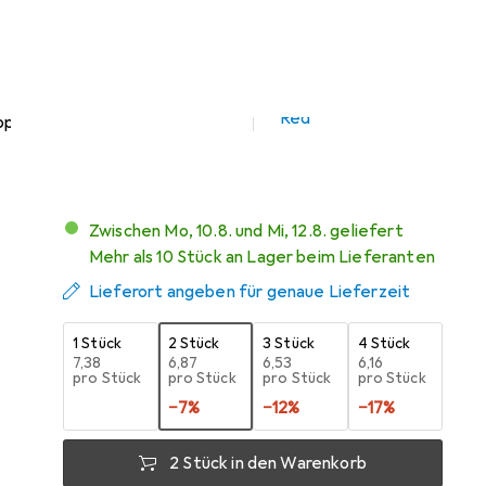
Preis in EUR inkl. MwSt.
Marke
Bewertungen
Mehr von Gedore
1
Red
Zwischen Mo, 10.8. und Mi, 12.8. geliefert
Mehr als 10 Stück an Lager beim Lieferanten
Lieferort angeben für genaue Lieferzeit
1 Stück
2 Stück
3 Stück
4 Stück
EUR
7,38
EUR
6,87
EUR
6,53
EUR
6,16
pro Stück
pro Stück
pro Stück
pro Stück
−
7
%
−
12
%
−
17
%
2 Stück in den Warenkorb