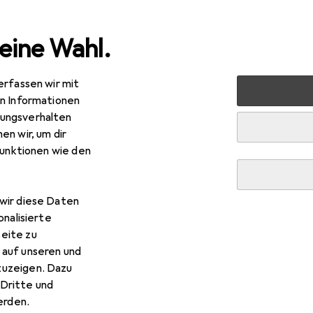
eine Wahl.
erfassen wir mit
Schraubwerkzeuge
Schraubenschlüssel
Gedore Red
en Informationen
ungsverhalten
en wir, um dir
funktionen wie den
wir diese Daten
onalisierte
eite zu
 auf unseren und
zuzeigen. Dazu
Dritte und
rden.