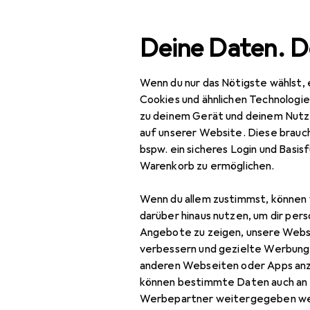
Suche
Deine Daten. D
Wenn du nur das Nötigste wählst, 
Navigation nach Kategorien
markt + Garten
Werkzeug + Werkstatt
Handwerkzeug
Gesamtsortiment
Cookies und ähnlichen Technologi
zu deinem Gerät und deinem Nutz
Baumarkt + Garten
auf unserer Website. Diese brauch
bspw. ein sicheres Login und Basis
Werkzeug +
Warenkorb zu ermöglichen.
Werkstatt
Wenn du allem zustimmst, können 
Handwerkzeug
darüber hinaus nutzen, um dir pers
Schraubwerkzeuge
Angebote zu zeigen, unsere Webs
verbessern und gezielte Werbung
Drehmomentschlüssel
anderen Webseiten oder Apps an
können bestimmte Daten auch an 
Ratsche
Werbepartner weitergegeben we