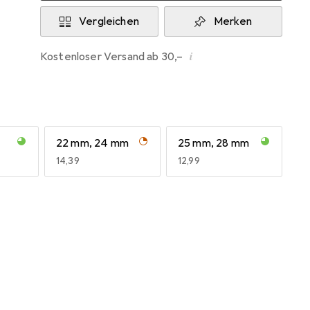
Vergleichen
Merken
i
Kostenloser Versand ab 30,–
22 mm, 24 mm
25 mm, 28 mm
EUR
14,39
EUR
12,99