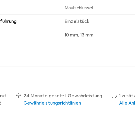
Maulschlüssel
sführung
Einzelstück
10 mm
,
13 mm
ruf
24 Monate gesetzl. Gewährleistung
1 zusät
t
Gewährleistungsrichtlinien
Alle An