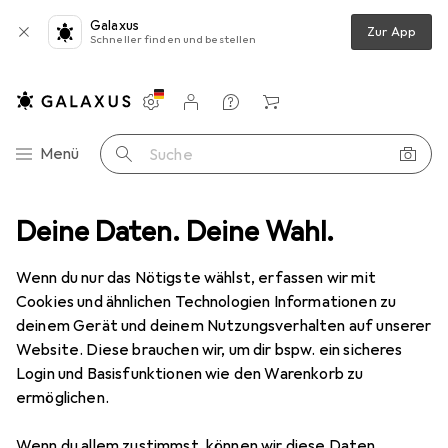
Galaxus
Zur App
Schneller finden und bestellen
Einstellungen
Kundenkonto
Vergleichslisten
Merklisten
Warenkorb
Navigation nach Kategorien
Menü
Suche
ch Kreuzmontageplatten Sensys/Intermat Direkt 8099, Eck- und Mitt
Deine Daten. Deine Wahl.
Wenn du nur das Nötigste wählst, erfassen wir mit
Cookies und ähnlichen Technologien Informationen zu
8 Bilder
deinem Gerät und deinem Nutzungsverhalten auf unserer
Website. Diese brauchen wir, um dir bspw. ein sicheres
MENGENRABATT
Login und Basisfunktionen wie den Warenkorb zu
ermöglichen.
EUR
2,21
Spare
EUR
2,22
Hettich
Kreuzmontageplatten
Wenn du allem zustimmst, können wir diese Daten