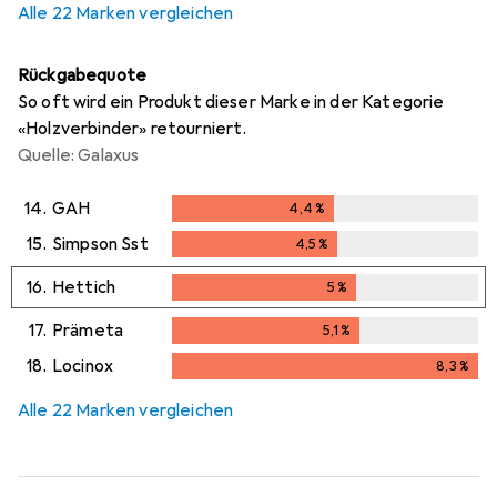
Alle 22 Marken vergleichen
Rückgabequote
So oft wird ein Produkt dieser Marke in der Kategorie
«Holzverbinder» retourniert.
Quelle: Galaxus
14.
GAH
4,4
%
4,4
%
15.
Simpson Sst
4,5
%
4,5
%
16.
Hettich
5
%
5
%
17.
Prämeta
5,1
%
5,1
%
18.
Locinox
8,3
%
8,3
%
Alle 22 Marken vergleichen