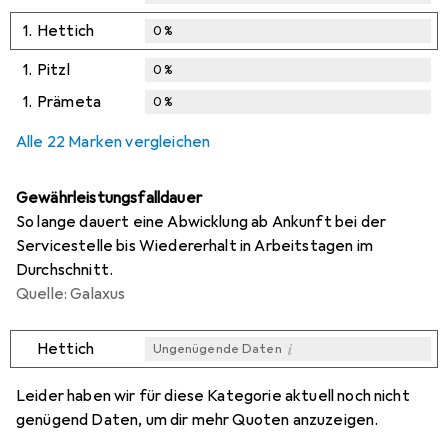
1.
Hettich
0
%
1.
Pitzl
0
%
1.
Prämeta
0
%
Alle 22 Marken vergleichen
Gewährleistungsfalldauer
So lange dauert eine Abwicklung ab Ankunft bei der
Servicestelle bis Wiedererhalt in Arbeitstagen im
Durchschnitt.
Quelle: Galaxus
i
Hettich
Ungenügende Daten
i
i
i
i
Ungenügende Daten
Ungenügende Daten
Ungenügende Daten
Ungenügende Daten
Leider haben wir für diese Kategorie aktuell noch nicht
genügend Daten, um dir mehr Quoten anzuzeigen.