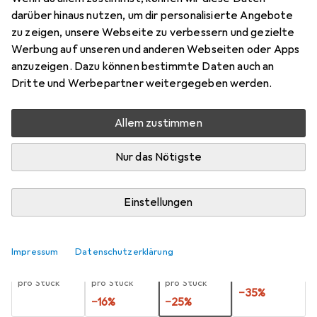
Sensys/Intermat Direkt 8099, Eck-
darüber hinaus nutzen, um dir personalisierte Angebote
und Mitt
zu zeigen, unsere Webseite zu verbessern und gezielte
Werbung auf unseren und anderen Webseiten oder Apps
1 Stk.
anzuzeigen. Dazu können bestimmte Daten auch an
Preis in EUR inkl. MwSt.
Dritte und Werbepartner weitergegeben werden.
Marke
Bewertungen
Allem zustimmen
Mehr von Hettich
1
Nur das Nötigste
Di, 11.8. geliefert
Einstellungen
Mehr als 10 Stück an Lager beim Lieferanten
Lieferort angeben für genaue Lieferzeit
Impressum
Datenschutzerklärung
1 Stück
2 Stück
3 Stück
4 Stück
EUR
2,95
EUR
2,47
EUR
2,21
EUR
1,93
pro Stück
pro Stück
pro Stück
pro Stück
−
35
%
−
16
%
−
25
%