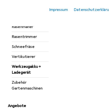
Laubsauger +
Laubbläser
Impressum
Datenschutzerklär
Mähroboter
Rasenmäher
Rasentrimmer
Schneefräse
Vertikutierer
Werkzeugakku +
Ladegerät
Zubehör
Gartenmaschinen
Angebote