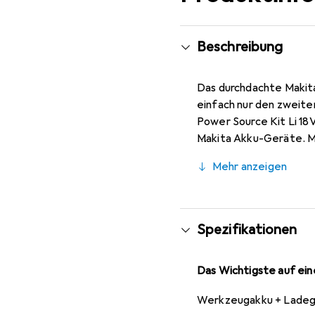
Beschreibung
Das durchdachte Makita 
einfach nur den zweite
Power Source Kit Li 18V
Makita Akku-Geräte. M
Stromquellen. Sie bewe
Mehr anzeigen
Ihnen ein stechender B
Spezifikationen
Das Wichtigste auf eine
Werkzeugakku + Ladeg