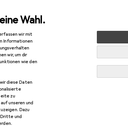
eine Wahl.
erfassen wir mit
kt + Garten
Gartenbau + Technik
Gartenmaschinen
en Informationen
ungsverhalten
en wir, um dir
funktionen wie den
wir diese Daten
onalisierte
eite zu
 auf unseren und
zuzeigen. Dazu
Dritte und
rden.