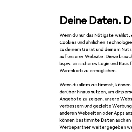
Suche
Deine Daten. D
Wenn du nur das Nötigste wählst, 
Navigation nach Kategorien
Gesamtsortiment
Baumar
Gesamtsortiment
Cookies und ähnlichen Technologi
zu deinem Gerät und deinem Nutz
Baumarkt + Garten
auf unserer Website. Diese brauch
bspw. ein sicheres Login und Basis
Gartenbau + Technik
Warenkorb zu ermöglichen.
Gartenmaschinen
Wenn du allem zustimmst, können 
Heckenschere
darüber hinaus nutzen, um dir pers
Angebote zu zeigen, unsere Webs
Holzspalter +
verbessern und gezielte Werbung
Häcksler
anderen Webseiten oder Apps an
können bestimmte Daten auch an 
Kettensäge
Werbepartner weitergegeben we