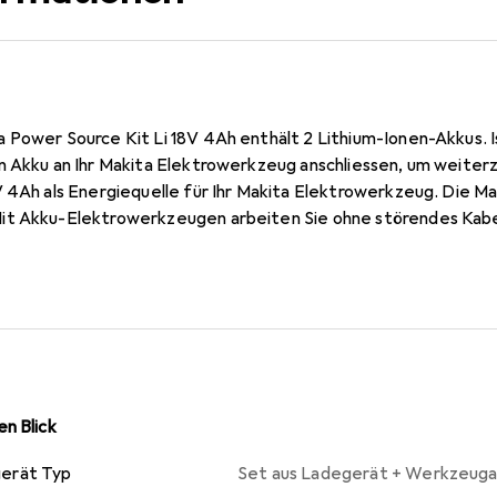
Power Source Kit Li 18V 4Ah enthält 2 Lithium-Ionen-Akkus. Is
n Akku an Ihr Makita Elektrowerkzeug anschliessen, um weiter
 4Ah als Energiequelle für Ihr Makita Elektrowerkzeug. Die Ma
it Akku-Elektrowerkzeugen arbeiten Sie ohne störendes Kabe
gen sich flexibel, zum Beispiel beim Heckenschneiden oder R
enzingeruch erspart.
n Blick
erät Typ
Set aus Ladegerät + Werkzeug