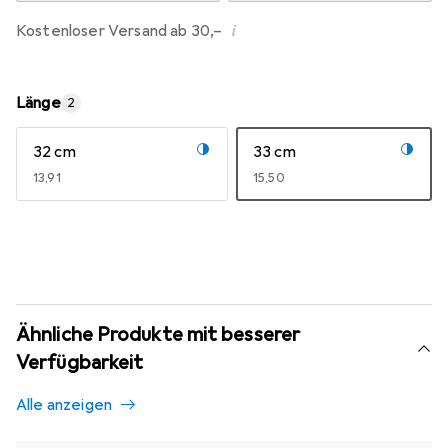
i
Kostenloser Versand ab 30,–
Länge
2
32 cm
33 cm
EUR
13,91
EUR
15,50
Ähnliche Produkte mit besserer
Verfügbarkeit
Alle anzeigen