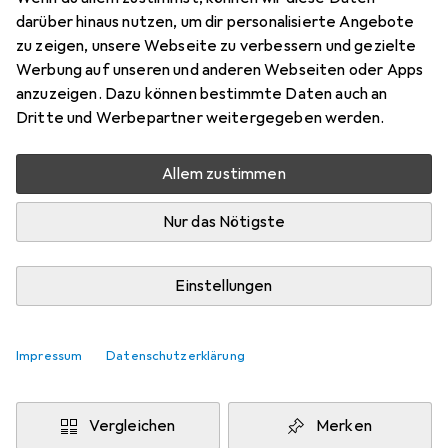
darüber hinaus nutzen, um dir personalisierte Angebote
Schneller lieferbar
zu zeigen, unsere Webseite zu verbessern und gezielte
Angebot für
EUR
20,99
Werbung auf unseren und anderen Webseiten oder Apps
anzuzeigen. Dazu können bestimmte Daten auch an
Bewertungen
Dritte und Werbepartner weitergegeben werden.
27
Allem zustimmen
Zwischen Mi, 19.8. und Di, 25.8. geliefert
Nur das Nötigste
Mehr als 10 Stück an Lager beim Lieferanten
Benachrichtigen, wenn schneller verfügbar
Einstellungen
Lieferort angeben für genaue Lieferzeit
Impressum
Datenschutzerklärung
In den Warenkorb
Vergleichen
Merken