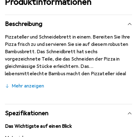
Produktinformationen
Beschreibung
Pizzateller und Schneidebrett in einem. Bereiten Sie Ihre
Pizza frisch zu und servieren Sie sie auf diesem robusten
Bambusbrett. Das Schneidbrett hat sechs
vorgezeichnete Teile, die das Schneiden der Pizza in
gleichmässige Stücke erleichtern. Das
lebensmittelechte Bambus macht den Pizzateller ideal
zum Servieren und Essen der Pizza. Doch auch zum
Mehr anzeigen
Schneiden und Servieren von Obst, Gemüse und Fleisch
eignet sich der Holzteller perfekt. Das verwendete
Bambusholz lässt sich nach Gebrauch leicht reinigen, sollte
jedoch nicht in den Geschirrspüler gegeben werden.
Spezifikationen
Das Wichtigste auf einen Blick