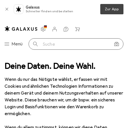
Galaxus
Zur App
Schneller finden und bestellen
Einstellungen
Kundenkonto
Vergleichslisten
Merklisten
Warenkorb
Navigation nach Kategorien
Menü
Suche
Deine Daten. Deine Wahl.
Grill
Zubehör Grill
Pizza Zubehör
Relaxdays Pizzateller
Wenn du nur das Nötigste wählst, erfassen wir mit
Cookies und ähnlichen Technologien Informationen zu
8 Bilder
deinem Gerät und deinem Nutzungsverhalten auf unserer
Website. Diese brauchen wir, um dir bspw. ein sicheres
EUR
15,50
Login und Basisfunktionen wie den Warenkorb zu
Relaxdays
Pizzateller
ermöglichen.
Preis in EUR inkl. MwSt.
Wenn du allem zustimmst, können wir diese Daten