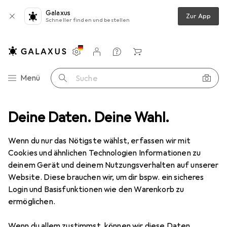
Galaxus
Zur App
Schneller finden und bestellen
Einstellungen
Kundenkonto
Vergleichslisten
Merklisten
Warenkorb
Navigation nach Kategorien
Menü
Suche
iment
Deine Daten. Deine Wahl.
Baumarkt + Garten
Grill
Zubehör Grill
Grillplatte
Grillplatte
Wenn du nur das Nötigste wählst, erfassen wir mit
Cookies und ähnlichen Technologien Informationen zu
deinem Gerät und deinem Nutzungsverhalten auf unserer
Produkte
Forum
Website. Diese brauchen wir, um dir bspw. ein sicheres
Login und Basisfunktionen wie den Warenkorb zu
ermöglichen.
Wenn du allem zustimmst, können wir diese Daten