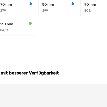
70 mm
80 mm
90 mm
EUR
279,–
EUR
299,–
EUR
309,–
160 mm
EUR
84,90
 mit besserer Verfügbarkeit