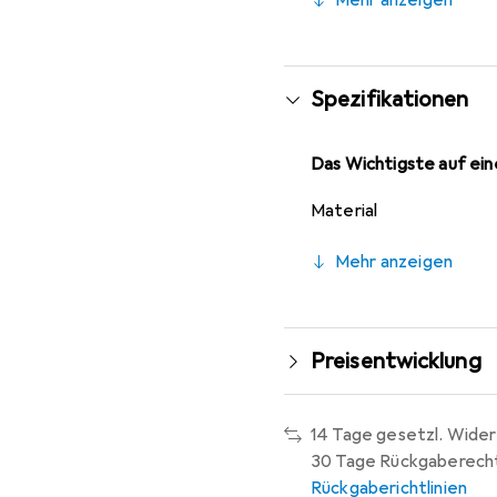
einer Länge von 60 mm s
Kunststoffmagazinerung
Spezifikationen
Das Wichtigste auf eine
Material
Mehr anzeigen
Preisentwicklung
14 Tage gesetzl. Wider
30 Tage Rückgaberech
Rückgaberichtlinien