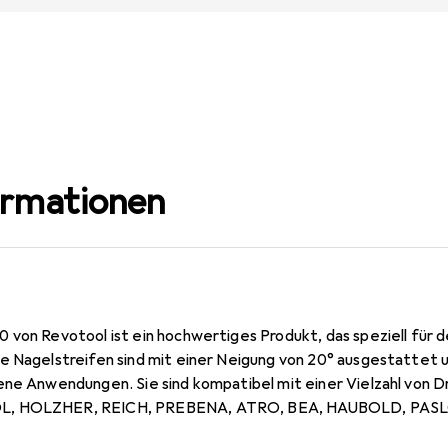
ormationen
von Revotool ist ein hochwertiges Produkt, das speziell für d
e Nagelstreifen sind mit einer Neigung von 20° ausgestattet u
ene Anwendungen. Sie sind kompatibel mit einer Vielzahl von D
L, HOLZHER, REICH, PREBENA, ATRO, BEA, HAUBOLD, PASL
robustem Stahl gefertigt und zeichnen sich durch ihre Langlebig