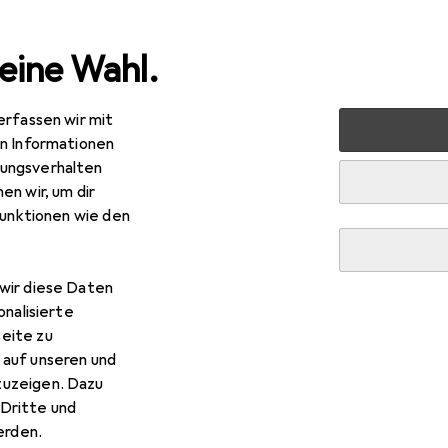
eine Wahl.
erfassen wir mit
kt + Garten
Bauen + Renovieren
Eisenwaren
Befesti
en Informationen
ungsverhalten
en wir, um dir
funktionen wie den
wir diese Daten
onalisierte
eite zu
 auf unseren und
zuzeigen. Dazu
Dritte und
rden.