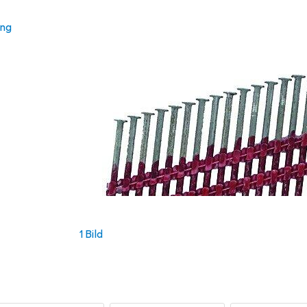
ung
1 Bild