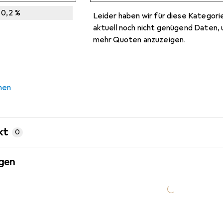
Ungenügende D
Ungenügende D
Ungenügende D
Ungenügende D
0,2
%
Leider haben wir für diese Kategori
i
i
i
ngenügende Daten
ngenügende Daten
ngenügende Daten
aktuell noch nicht genügend Daten, 
mehr Quoten anzuzeigen.
chen
kt
0
gen