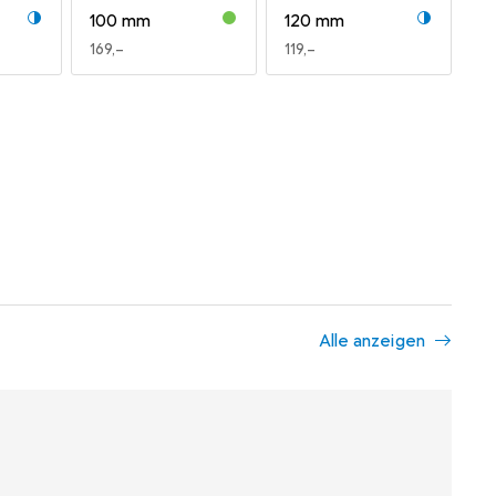
100 mm
120 mm
EUR
169,–
EUR
119,–
Alle anzeigen