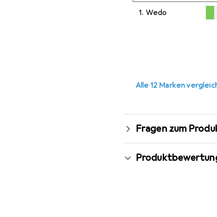
1.
Wedo
U
U
U
0,2
%
Alle 12 Marken verglei
Fragen zum Produ
Produktbewertun