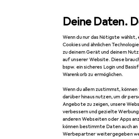
Suche
Deine Daten. D
Wenn du nur das Nötigste wählst, 
Navigation nach Kategorien
Gesamtsortiment
Baumar
Gesamtsortiment
Cookies und ähnlichen Technologi
zu deinem Gerät und deinem Nutz
Baumarkt + Garten
auf unserer Website. Diese brauch
bspw. ein sicheres Login und Basis
Bauen + Renovieren
Warenkorb zu ermöglichen.
Eisenwaren
Wenn du allem zustimmst, können 
Befestigungstechnik
darüber hinaus nutzen, um dir pers
Angebote zu zeigen, unsere Webs
Dübel
verbessern und gezielte Werbung
anderen Webseiten oder Apps an
Holzverbinder
können bestimmte Daten auch an 
Muttern +
Werbepartner weitergegeben we