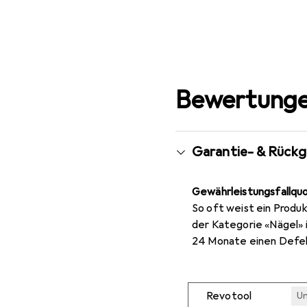
Bewertunge
Garantie- & Rück
Gewährleistungsfallqu
So oft weist ein Produk
der Kategorie «Nägel» 
24 Monate einen Defek
Revotool
U