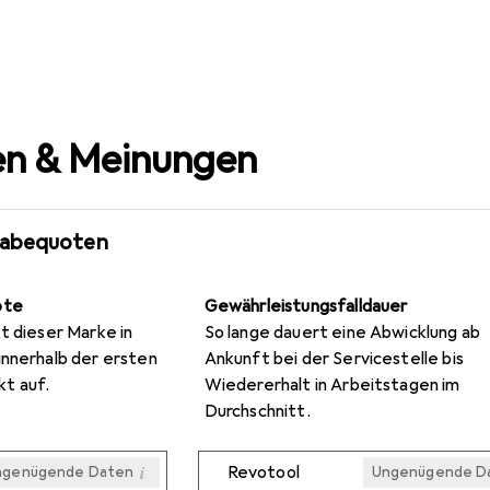
n & Meinungen
gabequoten
ote
Gewährleistungsfalldauer
t dieser Marke in
So lange dauert eine Abwicklung ab
innerhalb der ersten
Ankunft bei der Servicestelle bis
t auf.
Wiedererhalt in Arbeitstagen im
Durchschnitt.
i
Revotool
ngenügende Daten
Ungenügende D