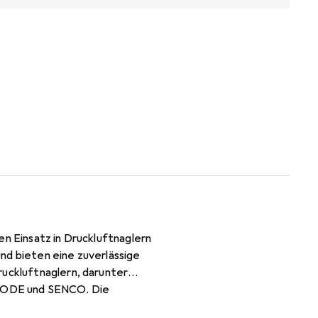
en Einsatz in Druckluftnaglern
nd bieten eine zuverlässige
ruckluftnaglern, darunter
ODE und SENCO. Die
keit und Festigkeit aus. Mit