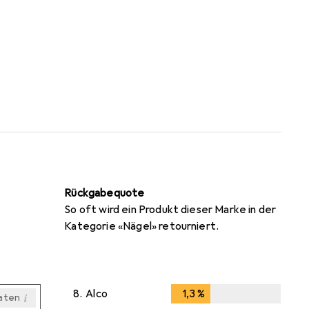
Rückgabequote
So oft wird ein Produkt dieser Marke in der
Kategorie «Nägel» retourniert.
8.
Alco
1,3
%
1,3
%
i
aten