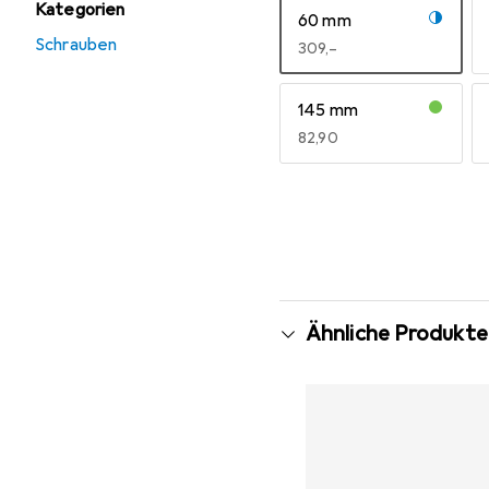
Kategorien
60 mm
Schrauben
EUR
309,–
145 mm
EUR
82,90
Mehr anzeigen
Ähnliche Produkte